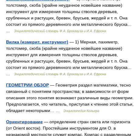
толстомер, скоба (крайне неудачное новейшее название)
инструмент для измерения толщины стволов деревьев,
срубленных и растущих, бревен, брусьев, жердей и т. п. Она
состоит из прямого деревянного или металлического бруска…
…
Энциклопедический словарь Ф.А. Брокгауза и И.А. Ефрона
Вилка (измерит. инструмент)
— 1) Мерная, пахиметр,
толстомер, скоба (крайне неудачное новейшее название)
инструмент для измерения толщины стволов деревьев,
срубленных и растущих, бревен, брусьев, жердей и т. п. Она
состоит из прямого деревянного или металлического бруска…
…
Энциклопедический словарь Ф.А. Брокгауза и И.А. Ефрона
ГЕОМЕТРИИ ОБЗОР
— Геометрия раздел математики, тесно
связанный с понятием пространства; в зависимости от форм
описания этого понятия возникают различные виды геометрии.
Предполагается, что читатель, приступая к чтению этой статьи,
обладает некоторыми… …
Энциклопедия Кольера
Ориентирование
— определение стран света или горизонта
(от Orient восток). Простейшим инструментом для О. в
незнакомой местности служит компас. Компас с разделенным