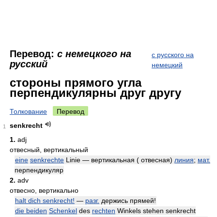
Перевод:
с немецкого на
с русского на
русский
немецкий
стороны прямого угла
перпендикулярны друг другу
Толкование
Перевод
senkrecht
1
1.
adj
отвесный, вертикальный
eine
senkrechte
Linie — вертикальная ( отвесная)
линия
;
мат.
перпендикуляр
2.
adv
отвесно, вертикально
halt dich senkrecht!
—
разг.
держись прямей!
die beiden
Schenkel
des
rechten
Winkels stehen senkrecht