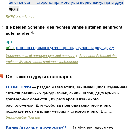
aufeinander
—
стороны прямого угла перпендикулярны
друг
другу
БНРС
senkrecht
>
die beiden Schenkel des rechten Winkels stehen senkrecht
2
aufeinander
арт.
общ.
стороны прямого угла перпендикулярны друг другу
Универсальный немецко-русский словарь
die beiden Schenkel des
>
rechten Winkels stehen senkrecht aufeinander
См. также в других словарях:
ГЕОМЕТРИЯ
— раздел математики, занимающийся изучением
свойств различных фигур (точек, линий, углов, двумерных и
трехмерных объектов), их размеров и взаимного
расположения. Для удобства преподавания геометрию
подразделяют на планиметрию и стереометрию. В… …
Энциклопедия Кольера
Вилка (измерит. инструмент)*
— 1) Мерная, пахиметр,