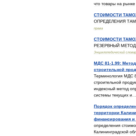
что
товары
на
рынке
СТОИМОСТИ
ТАМО
ОПРЕДЕЛЕНИЯ
ТА
права
СТОИМОСТИ
ТАМО
РЕЗЕРВНЫЙ
МЕТОД
Энциклопедический
слова
МДС
81
-
1
.
99:
Метод
строительной
про
Терминология
МДС
строительной
проду
индексный
метод
оп
системы
текущих
и
Порядок
определе
территории
Калини
финансирования
и
определения
стоимо
Калининградской
об