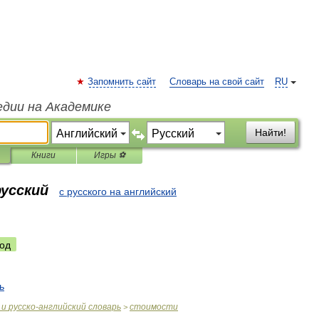
Запомнить сайт
Словарь на свой сайт
RU
едии на Академике
Найти!
Книги
Игры ⚽
русский
с русского на английский
од
ь
и
русско
-
английский
словарь
стоимости
>