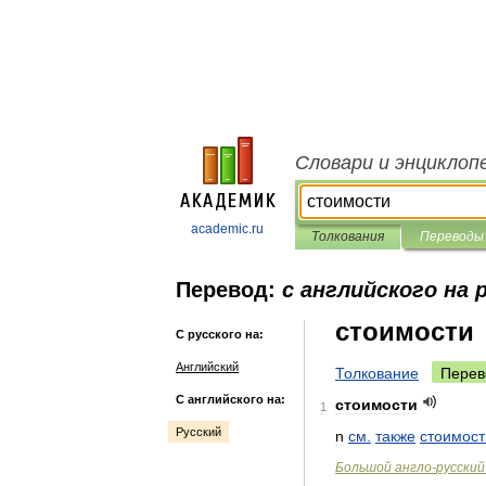
Словари и энциклоп
academic.ru
Толкования
Переводы
Перевод:
с английского на 
стоимости
С русского на:
Английский
Толкование
Перев
С английского на:
стоимости
1
Русский
n
см
.
также
стоимост
Большой
англо
-
русский