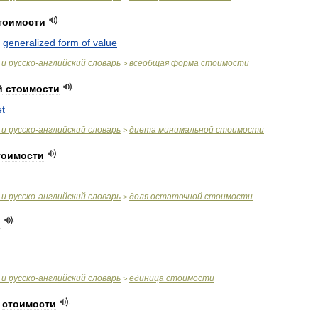
тоимости
,
generalized
form
of
value
и
русско
-
английский
словарь
всеобщая
форма
стоимости
>
й
стоимости
et
и
русско
-
английский
словарь
диета
минимальной
стоимости
>
тоимости
и
русско
-
английский
словарь
доля
остаточной
стоимости
>
и
и
русско
-
английский
словарь
единица
стоимости
>
стоимости