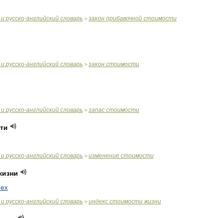
и
русско
-
английский
словарь
закон
прибавочной
стоимости
>
и
русско
-
английский
словарь
закон
стоимости
>
и
русско
-
английский
словарь
запас
стоимости
>
ти
и
русско
-
английский
словарь
изменение
стоимости
>
жизни
dex
и
русско
-
английский
словарь
индекс
стоимости
жизни
>