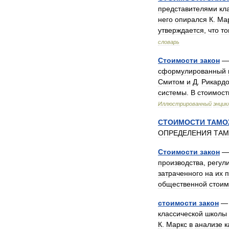
представителями
кл
него
опирался
К
.
Ма
утверждается
,
что
то
словарь
Стоимости
закон
сформулированный
Смитом
и
Д
.
Рикард
системы
.
В
стоимост
Иллюстрированный
энцик
СТОИМОСТИ
ТАМО
ОПРЕДЕЛЕНИЯ
ТА
Стоимости
закон
производства
,
регул
затраченного
на
их
п
общественной
стоим
стоимости
закон
классической
школы
К
.
Маркс
в
анализе
к