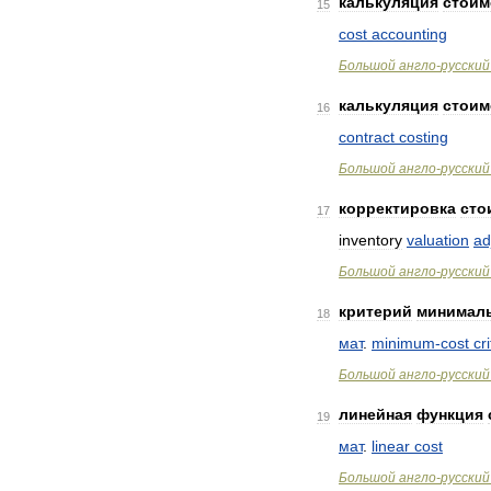
калькуляция
стоим
15
cost
accounting
Большой
англо
-
русский
калькуляция
стоим
16
contract
costing
Большой
англо
-
русский
корректировка
сто
17
inventory
valuation
ad
Большой
англо
-
русский
критерий
минимал
18
мат
.
minimum
-
cost
cr
Большой
англо
-
русский
линейная
функция
19
мат
.
linear
cost
Большой
англо
-
русский