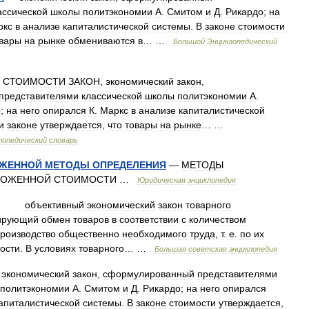
ассической
школы
политэкономии
А
.
Смитом
и
Д
.
Рикардо
;
на
ркс
в
анализе
капиталистической
системы
.
В
законе
стоимости
вары
на
рынке
обмениваются
в
… …
Большой
Энциклопедический
—
СТОИМОСТИ
ЗАКОН
,
экономический
закон
,
представителями
классической
школы
политэкономии
А
.
о
;
на
него
опирался
К
.
Маркс
в
анализе
капиталистической
и
законе
утверждается
,
что
товары
на
рынке
… …
лопедический
словарь
ЖЕННОЙ
МЕТОДЫ
ОПРЕДЕЛЕНИЯ
—
МЕТОДЫ
МОЖЕННОЙ
СТОИМОСТИ
…
Юридическая
энциклопедия
—
объективный
экономический
закон
товарного
ирующий
обмен
товаров
в
соответствии
с
количеством
роизводство
общественно
необходимого
труда
,
т
.
е
.
по
их
ости
.
В
условиях
товарного
… …
Большая
советская
энциклопедия
—
экономический
закон
,
сформулированный
представителями
политэкономии
А
.
Смитом
и
Д
.
Рикардо
;
на
него
опирался
апиталистической
системы
.
В
законе
стоимости
утверждается
,