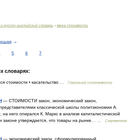
и
русско
-
английский
словарь
мера
стоимости
>
ующая
→
4
5
6
7
их
словарях:
ься
стоимости
•
касательство
…
Глагольной
сочетаемости
Н
—
СТОИМОСТИ
закон
,
экономический
закон
,
представителями
классической
школы
политэкономии
А
.
о
;
на
него
опирался
К
.
Маркс
в
анализе
капиталистической
и
законе
утверждается
,
что
товары
на
рынке
… …
Современная
Н
—
экономический
закон
,
сформулированный