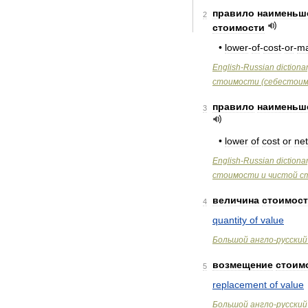
правило
наименьш
2
стоимости
•
lower
-
of
-
cost
-
or
-
ma
English
-
Russian
dictiona
стоимости
(
себестои
правило
наименьш
3
•
lower
of
cost
or
net
English
-
Russian
dictiona
стоимости
и
чистой
с
величина
стоимос
4
quantity
of
value
Большой
англо
-
русский
возмещение
стоим
5
replacement
of
value
Большой
англо
-
русский