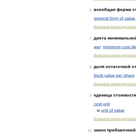
всеобщая
форма
с
6
general
form
of
value
Большой
англо
-
русский
диета
минимально
7
мат
.
minimum
-
cost
di
Большой
англо
-
русский
доля
остаточной
с
8
book
value
per
share
Большой
англо
-
русский
единица
стоимост
9
cost
unit
w
unit
of
value
Большой
англо
-
русский
закон
прибавочной
10