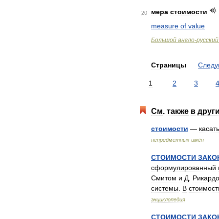
мера
стоимости
20
measure
of
value
Большой
англо
-
русский
Страницы
След
1
2
3
См
.
также
в
друг
стоимости
—
касат
непредметных
имён
СТОИМОСТИ
ЗАКО
сформулированный
Смитом
и
Д
.
Рикард
системы
.
В
стоимост
энциклопедия
СТОИМОСТИ
ЗАКО