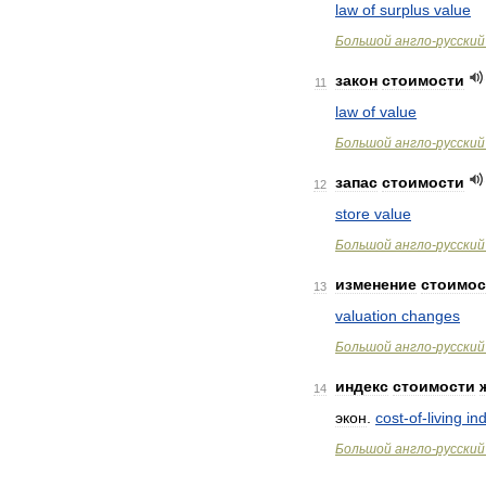
law
of
surplus
value
Большой
англо
-
русский
закон
стоимости
11
law
of
value
Большой
англо
-
русский
запас
стоимости
12
store
value
Большой
англо
-
русский
изменение
стоимос
13
valuation
changes
Большой
англо
-
русский
индекс
стоимости
14
экон
.
cost
-
of
-
living
in
Большой
англо
-
русский