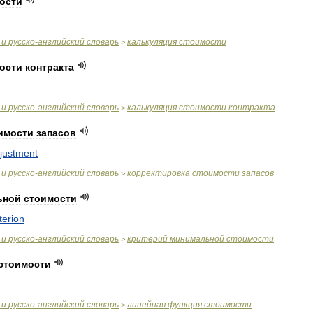
ости
и
русско
-
английский
словарь
калькуляция
стоимости
>
ости
контракта
и
русско
-
английский
словарь
калькуляция
стоимости
контракта
>
имости
запасов
justment
и
русско
-
английский
словарь
корректировка
стоимости
запасов
>
ьной
стоимости
iterion
и
русско
-
английский
словарь
критерий
минимальной
стоимости
>
стоимости
и
русско
-
английский
словарь
линейная
функция
стоимости
>