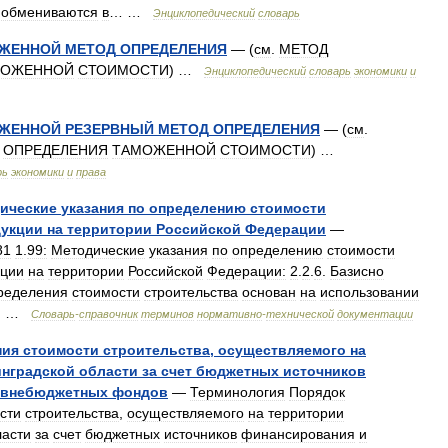
обмениваются
в
… …
Энциклопедический
словарь
ЖЕННОЙ
МЕТОД
ОПРЕДЕЛЕНИЯ
— (
см
.
МЕТОД
МОЖЕННОЙ
СТОИМОСТИ
) …
Энциклопедический
словарь
экономики
и
ЖЕННОЙ
РЕЗЕРВНЫЙ
МЕТОД
ОПРЕДЕЛЕНИЯ
— (
см
.
ОПРЕДЕЛЕНИЯ
ТАМОЖЕННОЙ
СТОИМОСТИ
) …
рь
экономики
и
права
ические
указания
по
определению
стоимости
дукции
на
территории
Российской
Федерации
—
81
1
.
99:
Методические
указания
по
определению
стоимости
кции
на
территории
Российской
Федерации:
2
.
2
.
6
.
Базисно
ределения
стоимости
строительства
основан
на
использовании
… …
Словарь
-
справочник
терминов
нормативно
-
технической
документации
ния
стоимости
строительства
,
осуществляемого
на
нградской
области
за
счет
бюджетных
источников
внебюджетных
фондов
—
Терминология
Порядок
сти
строительства
,
осуществляемого
на
территории
ласти
за
счет
бюджетных
источников
финансирования
и