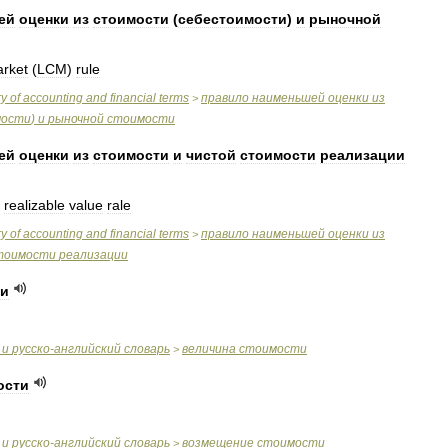
ей
оценки
из
стоимости
(
себестоимости
)
и
рыночной
rket
(
LCM
)
rule
ry
of
accounting
and
financial
terms
правило
наименьшей
оценки
из
>
мости
)
и
рыночной
стоимости
ей
оценки
из
стоимости
и
чистой
стоимости
реализации
realizable
value
rale
ry
of
accounting
and
financial
terms
правило
наименьшей
оценки
из
>
тоимости
реализации
ти
и
русско
-
английский
словарь
величина
стоимости
>
ости
и
русско
-
английский
словарь
возмещение
стоимости
>