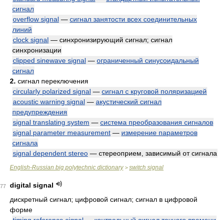
сигнал
overflow signal
—
сигнал занятости всех соединительных
линий
clock signal
— синхронизирующий сигнал; сигнал
синхронизации
clipped sinewave signal
—
ограниченный синусоидальный
сигнал
2.
сигнал переключения
circularly polarized signal
—
сигнал с круговой поляризацией
acoustic warning signal
—
акустический сигнал
предупреждения
signal translating system
—
система преобразования сигналов
signal parameter measurement
—
измерение параметров
сигнала
signal dependent stereo
— стереоприем, зависимый от сигнала
English-Russian big polytechnic dictionary
switch signal
>
digital signal
77
дискретный сигнал; цифровой сигнал; сигнал в цифровой
форме