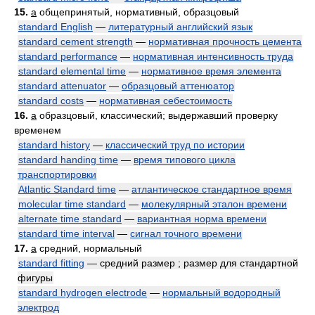
15.
a
общепринятый, нормативный, образцовый
standard English
—
литературный английский язык
standard cement strength
—
нормативная прочность цемента
standard performance
—
нормативная интенсивность труда
standard elemental time
—
нормативное время элемента
standard attenuator
—
образцовый аттенюатор
standard costs
—
нормативная себестоимость
16.
a
образцовый, классический; выдержавший проверку
временем
standard history
—
классический труд по истории
standard handing time
—
время типового цикла
транспортировки
Atlantic Standard time
—
атлантическое стандартное время
molecular time standard
—
молекулярный эталон времени
alternate time standard
—
вариантная норма времени
standard time interval
—
сигнал точного времени
17.
a
средний, нормальный
standard fitting
— средний размер ; размер для стандартной
фигуры
standard hydrogen electrode
—
нормальный водородный
электрод