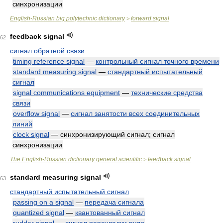
синхронизации
English-Russian big polytechnic dictionary
forward signal
>
feedback signal
62
сигнал обратной связи
timing reference signal
—
контрольный сигнал точного времени
standard measuring signal
—
стандартный испытательный
сигнал
signal communications equipment
—
технические средства
связи
overflow signal
—
сигнал занятости всех соединительных
линий
clock signal
— синхронизирующий сигнал; сигнал
синхронизации
The English-Russian dictionary general scientific
feedback signal
>
standard measuring signal
63
стандартный испытательный сигнал
passing on a signal
—
передача сигнала
quantized signal
—
квантованный сигнал