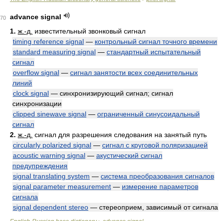
advance signal
70
1.
ж.-д.
известительный звонковый сигнал
timing reference signal
—
контрольный сигнал точного времени
standard measuring signal
—
стандартный испытательный
сигнал
overflow signal
—
сигнал занятости всех соединительных
линий
clock signal
— синхронизирующий сигнал; сигнал
синхронизации
clipped sinewave signal
—
ограниченный синусоидальный
сигнал
2.
ж.-д.
сигнал для разрешения следования на занятый путь
circularly polarized signal
—
сигнал с круговой поляризацией
acoustic warning signal
—
акустический сигнал
предупреждения
signal translating system
—
система преобразования сигналов
signal parameter measurement
—
измерение параметров
сигнала
signal dependent stereo
— стереоприем, зависимый от сигнала