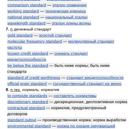
comparison standard
—
эталон сравнения
working standard
—
техническая единица
national standard
—
национальный эталон
wavelength standard
—
эталон длины волны
7.
n
денежный стандарт
gold standard
—
золотой стандарт
molecular frequency standard
—
молекулярный стандарт
частоты
loosen credit standard
—
снижать стандарт
кредитоспособности
be below the standard
— быть ниже нормы; быть ниже
стандарта
standard of credit worthiness
—
стандарт кредитоспособности
official grain standard
—
государственный стандарт на зерно
8.
n тех.
нормаль; норматив
to compute standards
—
составлять нормативы
discretionary standard
— дискреционная, диспозитивная норма
contractual standard
— норматив, предусмотренный
договором
standard output
— производственная норма; норма выработки
environmental standard
—
норма по охране окружающей