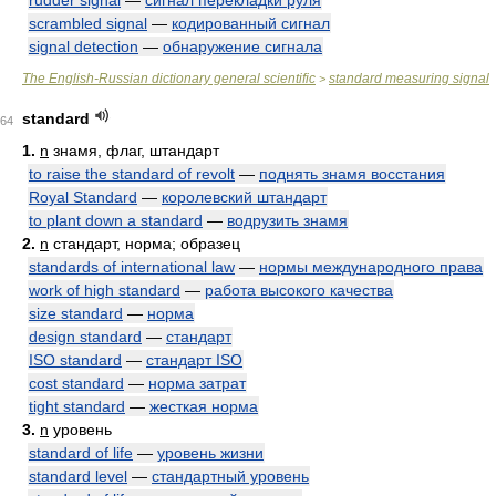
rudder signal
—
сигнал перекладки руля
scrambled signal
—
кодированный сигнал
signal detection
—
обнаружение сигнала
The English-Russian dictionary general scientific
standard measuring signal
>
standard
64
1.
n
знамя, флаг, штандарт
to raise the standard of revolt
—
поднять знамя восстания
Royal Standard
—
королевский штандарт
to plant down a standard
—
водрузить знамя
2.
n
стандарт, норма; образец
standards of international law
—
нормы международного права
work of high standard
—
работа высокого качества
size standard
—
норма
design standard
—
стандарт
ISO standard
—
стандарт ISO
cost standard
—
норма затрат
tight standard
—
жесткая норма
3.
n
уровень
standard of life
—
уровень жизни
standard level
—
стандартный уровень