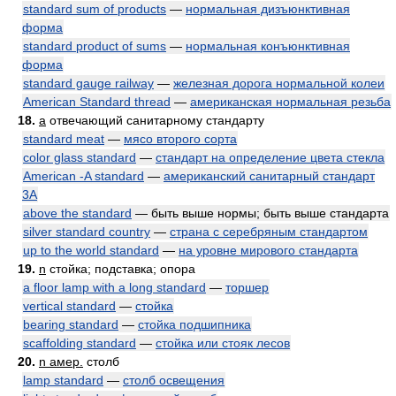
standard sum of products
—
нормальная дизъюнктивная
форма
standard product of sums
—
нормальная конъюнктивная
форма
standard gauge railway
—
железная дорога нормальной колеи
American Standard thread
—
американская нормальная резьба
18.
a
отвечающий санитарному стандарту
standard meat
—
мясо второго сорта
color glass standard
—
стандарт на определение цвета стекла
American -A standard
—
американский санитарный стандарт
3А
above the standard
— быть выше нормы; быть выше стандарта
silver standard country
—
страна с серебряным стандартом
up to the world standard
—
на уровне мирового стандарта
19.
n
стойка; подставка; опора
a floor lamp with a long standard
—
торшер
vertical standard
—
стойка
bearing standard
—
стойка подшипника
scaffolding standard
—
стойка или стояк лесов
20.
n амер.
столб
lamp standard
—
столб освещения