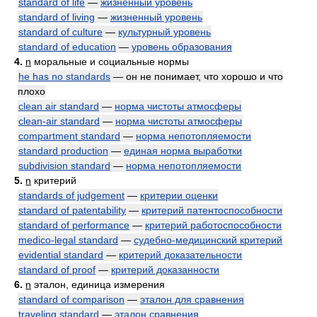
standard of life
—
жизненный уровень
standard of living
—
жизненный уровень
standard of culture
—
культурный уровень
standard of education
—
уровень образования
4.
n
моральные и социальные нормы
he has no standards
— он не понимает, что хорошо и что
плохо
clean air standard
—
норма чистоты атмосферы
clean-air standard
—
норма чистоты атмосферы
compartment standard
—
норма непотопляемости
standard production
—
единая норма выработки
subdivision standard
—
норма непотопляемости
5.
n
критерий
standards of judgement
—
критерии оценки
standard of patentability
—
критерий патентоспособности
standard of performance
—
критерий работоспособности
medico-legal standard
—
судебно-медицинский критерий
evidential standard
—
критерий доказательности
standard of proof
—
критерий доказанности
6.
n
эталон, единица измерения
standard of comparison
—
эталон для сравнения
traveling standard
—
эталон сравнения