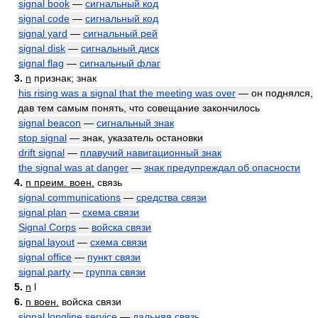
signal book
—
сигнальный код
signal code
—
сигнальный код
signal yard
—
сигнальный рей
signal disk
—
сигнальный диск
signal flag
—
сигнальный флаг
3.
n
признак; знак
his rising was a signal that the meeting was over
— он поднялся,
дав тем самым понять, что совещание закончилось
signal beacon
—
сигнальный знак
stop signal
— знак, указатель остановки
drift signal
—
плавучий навигационный знак
the signal was at danger
—
знак предупреждал об опасности
4.
n преим. воен.
связь
signal communications
—
средства связи
signal plan
—
схема связи
Signal Corps
—
войска связи
signal layout
—
схема связи
signal office
—
пункт связи
signal party
—
группа связи
5.
n
l
6.
n воен.
войска связи
signal longline service
—
дальняя связь