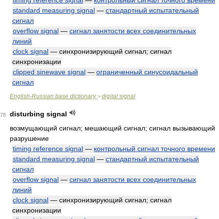
timing reference signal
—
контрольный сигнал точного времени
standard measuring signal
—
стандартный испытательный
сигнал
overflow signal
—
сигнал занятости всех соединительных
линий
clock signal
— синхронизирующий сигнал; сигнал
синхронизации
clipped sinewave signal
—
ограниченный синусоидальный
сигнал
English-Russian base dictionary
digital signal
>
disturbing signal
78
возмущающий сигнал; мешающий сигнал; сигнал вызывающий
разрушение
timing reference signal
—
контрольный сигнал точного времени
standard measuring signal
—
стандартный испытательный
сигнал
overflow signal
—
сигнал занятости всех соединительных
линий
clock signal
— синхронизирующий сигнал; сигнал
синхронизации