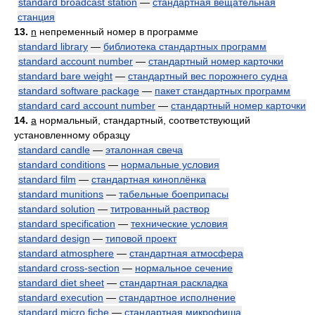
standard broadcast station
—
стандартная вещательная
станция
13.
n
непременный номер в программе
standard library
—
библиотека стандартных программ
standard account number
—
стандартный номер карточки
standard bare weight
—
стандартный вес порожнего судна
standard software package
—
пакет стандартных программ
standard card account number
—
стандартный номер карточки
14.
a
нормальный, стандартный, соответствующий
установленному образцу
standard candle
—
эталонная свеча
standard conditions
—
нормальные условия
standard film
—
стандартная киноплёнка
standard munitions
—
табельные боеприпасы
standard solution
—
титрованный раствор
standard specification
—
технические условия
standard design
—
типовой проект
standard atmosphere
—
стандартная атмосфера
standard cross-section
—
нормальное сечение
standard diet sheet
—
стандартная раскладка
standard execution
—
стандартное исполнение
standard micro fiche
—
стандартная микрофиша