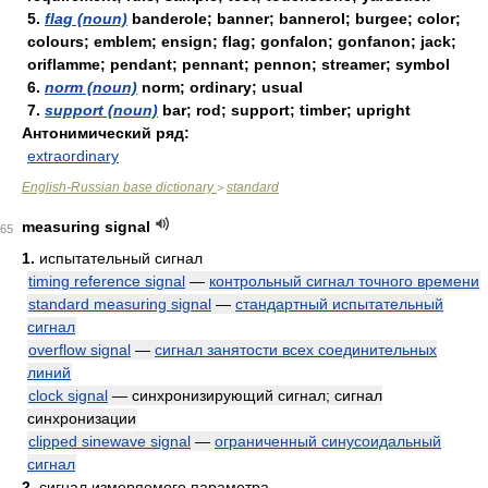
5.
flag (noun)
banderole; banner; bannerol; burgee; color;
colours; emblem; ensign; flag; gonfalon; gonfanon; jack;
oriflamme; pendant; pennant; pennon; streamer; symbol
6.
norm (noun)
norm; ordinary; usual
7.
support (noun)
bar; rod; support; timber; upright
Антонимический ряд:
extraordinary
English-Russian base dictionary
standard
>
measuring signal
65
1.
испытательный сигнал
timing reference signal
—
контрольный сигнал точного времени
standard measuring signal
—
стандартный испытательный
сигнал
overflow signal
—
сигнал занятости всех соединительных
линий
clock signal
— синхронизирующий сигнал; сигнал
синхронизации
clipped sinewave signal
—
ограниченный синусоидальный
сигнал
2.
сигнал измеряемого параметра