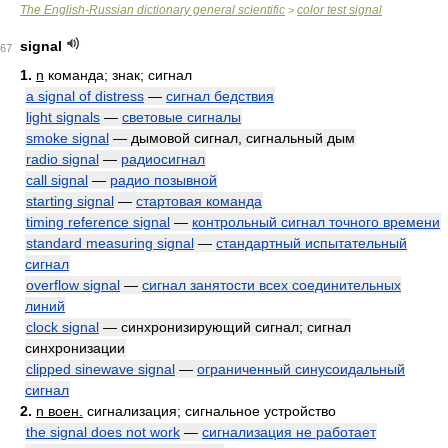
The English-Russian dictionary general scientific
color test signal
>
signal
67
1.
n
команда; знак; сигнал
a signal of distress
—
сигнал бедствия
light signals
—
световые сигналы
smoke signal
— дымовой сигнал, сигнальный дым
radio signal
—
радиосигнал
call signal
—
радио позывной
starting signal
—
стартовая команда
timing reference signal
—
контрольный сигнал точного времени
standard measuring signal
—
стандартный испытательный
сигнал
overflow signal
—
сигнал занятости всех соединительных
линий
clock signal
— синхронизирующий сигнал; сигнал
синхронизации
clipped sinewave signal
—
ограниченный синусоидальный
сигнал
2.
n воен.
сигнализация; сигнальное устройство
the signal does not work
—
сигнализация не работает