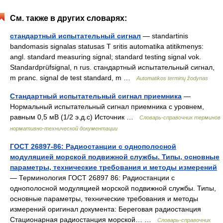
См. также в других словарях:
стандартный испытательный сигнал
— standartinis
bandomasis signalas statusas T sritis automatika atitikmenys:
angl. standard measuring signal; standard testing signal vok.
Standardprüfsignal, n rus. стандартный испытательный сигнал,
m pranc. signal de test standard, m …
Automatikos terminų žodynas
Стандартный испытательный сигнал приемника
—
Нормальный испытательный сигнал приемника с уровнем,
равным 0,5 мВ (1/2 э.д.с) Источник …
Словарь-справочник терминов
нормативно-технической документации
ГОСТ 26897-86: Радиостанции с однополосной
модуляцией морской подвижной службы. Типы, основные
параметры, технические требования и методы измерений
— Терминология ГОСТ 26897 86: Радиостанции с
однополосной модуляцией морской подвижной службы. Типы,
основные параметры, технические требования и методы
измерений оригинал документа: Береговая радиостанция
Стационарная радиостанция морской… …
Словарь-справочник