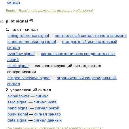
сигнал
English-Russian big polytechnic dictionary
pilot signal
>
pilot signal
69
1.
пилот - сигнал
timing reference signal
—
контрольный сигнал точного времени
standard measuring signal
—
стандартный испытательный
сигнал
overflow signal
—
сигнал занятости всех соединительных
линий
clock signal
— синхронизирующий сигнал; сигнал
синхронизации
clipped sinewave signal
—
ограниченный синусоидальный
сигнал
2.
управляющий сигнал
signal tower
—
сигнал
zero signal
—
сигнал нуля
hand signal
—
сигнал рукой
busy signal
—
сигнал занято
data signal
—
сигнал данных
The English-Russian dictionary general scientific
pilot signal
>