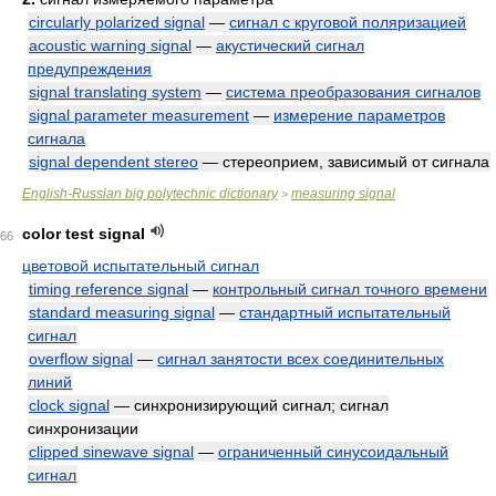
circularly polarized signal
—
сигнал с круговой поляризацией
acoustic warning signal
—
акустический сигнал
предупреждения
signal translating system
—
система преобразования сигналов
signal parameter measurement
—
измерение параметров
сигнала
signal dependent stereo
— стереоприем, зависимый от сигнала
English-Russian big polytechnic dictionary
measuring signal
>
color test signal
66
цветовой испытательный сигнал
timing reference signal
—
контрольный сигнал точного времени
standard measuring signal
—
стандартный испытательный
сигнал
overflow signal
—
сигнал занятости всех соединительных
линий
clock signal
— синхронизирующий сигнал; сигнал
синхронизации
clipped sinewave signal
—
ограниченный синусоидальный
сигнал