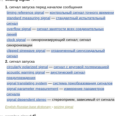
72
1.
сигнал запуска перед началом сообщения
timing reference signal
—
контрольный сигнал точного времени
standard measuring signal
—
стандартный испытательный
сигнал
overflow signal
—
сигнал занятости всех соединительных
линий
clock signal
— синхронизирующий сигнал; сигнал
синхронизации
clipped sinewave signal
—
ограниченный синусоидальный
сигнал
2.
сигнал запуска
circularly polarized signal
—
сигнал с круговой поляризацией
acoustic warning signal
—
акустический сигнал
предупреждения
signal translating system
—
система преобразования сигналов
signal parameter measurement
—
измерение параметров
сигнала
signal dependent stereo
— стереоприем, зависимый от сигнала
English-Russian base dictionary
seizing signal
>