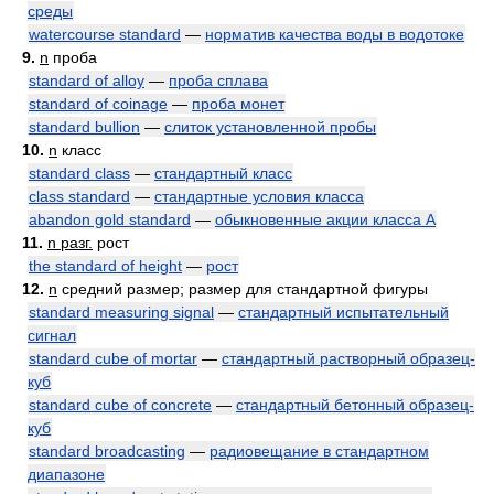
среды
watercourse standard
—
норматив качества воды в водотоке
9.
n
проба
standard of alloy
—
проба сплава
standard of coinage
—
проба монет
standard bullion
—
слиток установленной пробы
10.
n
класс
standard class
—
стандартный класс
class standard
—
стандартные условия класса
abandon gold standard
—
обыкновенные акции класса А
11.
n разг.
рост
the standard of height
—
рост
12.
n
средний размер; размер для стандартной фигуры
standard measuring signal
—
стандартный испытательный
сигнал
standard cube of mortar
—
стандартный растворный образец-
куб
standard cube of concrete
—
стандартный бетонный образец-
куб
standard broadcasting
—
радиовещание в стандартном
диапазоне