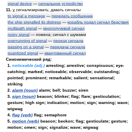
signal device
—
сигнальное устройство
11.
v
сигнализировать; давать сигналы
to signal a message
—
передать сообщение
the ship signalled its distress
—
корабль подал сигнал бедствия
multipath signal
—
многолучевой сигнал
noisy signal
— помеха; сигнал с шумами
overrunning of signal
—
проезд сигнала
passing on a signal
—
передача сигнала
quantized signal
—
квантованный сигнал
Синонимический ряд:
1.
noticeable (adj.)
arresting; arrestive; conspicuous; eye-
catching; marked; noticeable; observable; outstanding;
pointed; prominent; remarkable; salient; sensational;
striking
2.
alarm (noun)
alarm; bell; buzzer; siren
3.
sign (noun)
beacon; blinker; flag; flare; gesticulation;
gesture; high sign; indication; motion; sign; warning; wave;
wigwag
4.
flag (verb)
flag; semaphore
5.
motion (verb)
beacon; beckon; flag; gesticulate; gesture;
motion; omen; sign; signalize; wave; wigwag