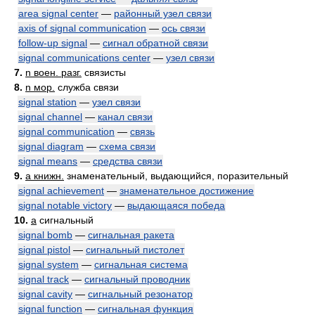
area signal center
—
районный узел связи
axis of signal communication
—
ось связи
follow-up signal
—
сигнал обратной связи
signal communications center
—
узел связи
7.
n воен. разг.
связисты
8.
n мор.
служба связи
signal station
—
узел связи
signal channel
—
канал связи
signal communication
—
связь
signal diagram
—
схема связи
signal means
—
средства связи
9.
a книжн.
знаменательный, выдающийся, поразительный
signal achievement
—
знаменательное достижение
signal notable victory
—
выдающаяся победа
10.
a
сигнальный
signal bomb
—
сигнальная ракета
signal pistol
—
сигнальный пистолет
signal system
—
сигнальная система
signal track
—
сигнальный проводник
signal cavity
—
сигнальный резонатор
signal function
—
сигнальная функция