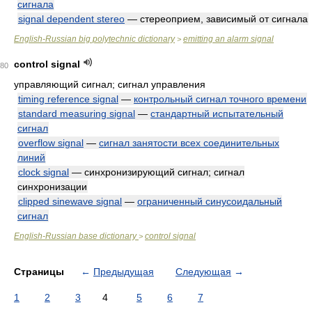
сигнала
signal dependent stereo
— стереоприем, зависимый от сигнала
English-Russian big polytechnic dictionary
emitting an alarm signal
>
control signal
80
управляющий сигнал; сигнал управления
timing reference signal
—
контрольный сигнал точного времени
standard measuring signal
—
стандартный испытательный
сигнал
overflow signal
—
сигнал занятости всех соединительных
линий
clock signal
— синхронизирующий сигнал; сигнал
синхронизации
clipped sinewave signal
—
ограниченный синусоидальный
сигнал
English-Russian base dictionary
control signal
>
Страницы
←
Предыдущая
Следующая
→
1
2
3
4
5
6
7