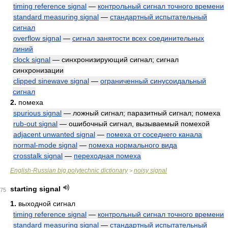
timing reference signal
—
контрольный сигнал точного времени
standard measuring signal
—
стандартный испытательный
сигнал
overflow signal
—
сигнал занятости всех соединительных
линий
clock signal
— синхронизирующий сигнал; сигнал
синхронизации
clipped sinewave signal
—
ограниченный синусоидальный
сигнал
2.
помеха
spurious signal
— ложный сигнал; паразитный сигнал; помеха
rub-out signal
— ошибочный сигнал, вызываемый помехой
adjacent unwanted signal
—
помеха от соседнего канала
normal-mode signal
—
помеха нормального вида
crosstalk signal
—
переходная помеха
English-Russian big polytechnic dictionary
noisy signal
>
starting signal
75
1.
выходной сигнал
timing reference signal
—
контрольный сигнал точного времени
standard measuring signal
—
стандартный испытательный