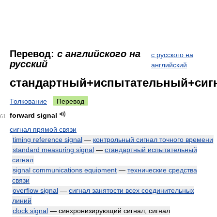
Перевод:
с английского на
с русского на
русский
английский
стандартный+испытательный+сиг
Толкование
Перевод
forward signal
61
сигнал прямой связи
timing reference signal
—
контрольный сигнал точного времени
standard measuring signal
—
стандартный испытательный
сигнал
signal communications equipment
—
технические средства
связи
overflow signal
—
сигнал занятости всех соединительных
линий
clock signal
— синхронизирующий сигнал; сигнал