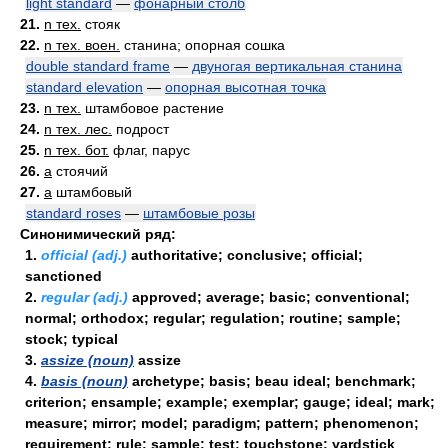
light standard
—
фонарный столб
21.
n тех.
стояк
22.
n тех. воен.
станина; опорная сошка
double standard frame
—
двуногая вертикальная станина
standard elevation
—
опорная высотная точка
23.
n тех.
штамбовое растение
24.
n тех. лес.
подрост
25.
n тех. бот.
флаг, парус
26.
a
стоячий
27.
a
штамбовый
standard roses
—
штамбовые розы
Синонимический ряд:
1.
official (adj.)
authoritative; conclusive; official;
sanctioned
2.
regular (adj.)
approved; average; basic; conventional;
normal; orthodox; regular; regulation; routine; sample;
stock; typical
3.
assize (noun)
assize
4.
basis (noun)
archetype; basis; beau ideal; benchmark;
criterion; ensample; example; exemplar; gauge; ideal; mark;
measure; mirror; model; paradigm; pattern; phenomenon;
requirement; rule; sample; test; touchstone; yardstick