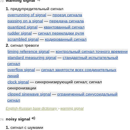
warning signal
73
1.
предупредительный сигнал
overrunning of signal
—
проезд сигнала
passing on a signal
—
передача сигнала
quantized signal
—
квантованный сигнал
rudder signal
—
сигнал перекладки руля
scrambled signal
—
кодированный сигнал
2.
сигнал тревоги
timing reference signal
—
контрольный сигнал точного времени
standard measuring signal
—
стандартный испытательный
сигнал
overflow signal
—
сигнал занятости всех соединительных
линий
clock signal
— синхронизирующий сигнал; сигнал
синхронизации
clipped sinewave signal
—
ограниченный синусоидальный
сигнал
English-Russian base dictionary
warning signal
>
noisy signal
74
1.
сигнал с шумами