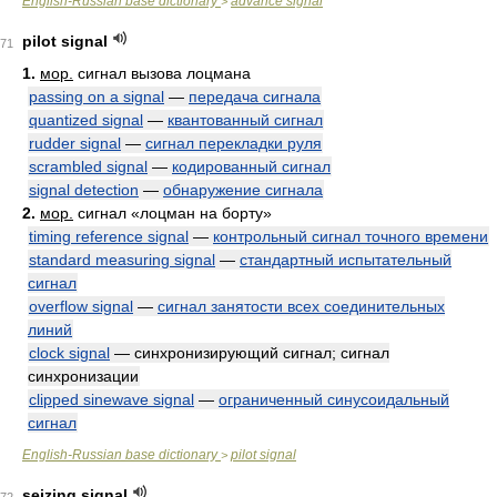
English-Russian base dictionary
advance signal
>
pilot signal
71
1.
мор.
сигнал вызова лоцмана
passing on a signal
—
передача сигнала
quantized signal
—
квантованный сигнал
rudder signal
—
сигнал перекладки руля
scrambled signal
—
кодированный сигнал
signal detection
—
обнаружение сигнала
2.
мор.
сигнал «лоцман на борту»
timing reference signal
—
контрольный сигнал точного времени
standard measuring signal
—
стандартный испытательный
сигнал
overflow signal
—
сигнал занятости всех соединительных
линий
clock signal
— синхронизирующий сигнал; сигнал
синхронизации
clipped sinewave signal
—
ограниченный синусоидальный
сигнал
English-Russian base dictionary
pilot signal
>
seizing signal