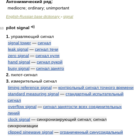
Антонимический ряд:
mediocre; ordinary; unimportant
English-Russian base dictionary
signal
>
pilot signal
68
1.
управляющий сигнал
signal tower
—
сигнал
leak signal
—
сигнал течи
zero signal
—
сигнал нуля
hand signal
—
сигнал рукой
busy signal
—
сигнал занято
2.
пилот-сигнал
3.
измерительный сигнал
timing reference signal
—
контрольный сигнал точного времени
standard measuring signal
—
стандартный испытательный
сигнал
overflow signal
—
сигнал занятости всех соединительных
линий
clock signal
— синхронизирующий сигнал; сигнал
синхронизации
clipped sinewave signal
—
ограниченный синусоидальный