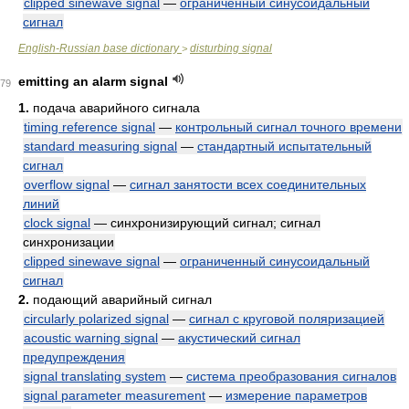
clipped sinewave signal
—
ограниченный синусоидальный
сигнал
English-Russian base dictionary
disturbing signal
>
emitting an alarm signal
79
1.
подача аварийного сигнала
timing reference signal
—
контрольный сигнал точного времени
standard measuring signal
—
стандартный испытательный
сигнал
overflow signal
—
сигнал занятости всех соединительных
линий
clock signal
— синхронизирующий сигнал; сигнал
синхронизации
clipped sinewave signal
—
ограниченный синусоидальный
сигнал
2.
подающий аварийный сигнал
circularly polarized signal
—
сигнал с круговой поляризацией
acoustic warning signal
—
акустический сигнал
предупреждения
signal translating system
—
система преобразования сигналов
signal parameter measurement
—
измерение параметров