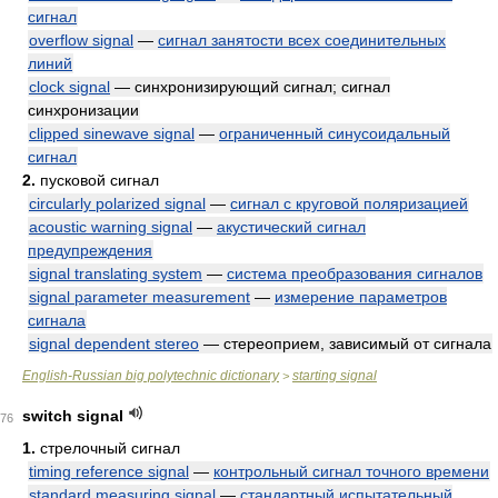
сигнал
overflow signal
—
сигнал занятости всех соединительных
линий
clock signal
— синхронизирующий сигнал; сигнал
синхронизации
clipped sinewave signal
—
ограниченный синусоидальный
сигнал
2.
пусковой сигнал
circularly polarized signal
—
сигнал с круговой поляризацией
acoustic warning signal
—
акустический сигнал
предупреждения
signal translating system
—
система преобразования сигналов
signal parameter measurement
—
измерение параметров
сигнала
signal dependent stereo
— стереоприем, зависимый от сигнала
English-Russian big polytechnic dictionary
starting signal
>
switch signal
76
1.
стрелочный сигнал
timing reference signal
—
контрольный сигнал точного времени
standard measuring signal
—
стандартный испытательный