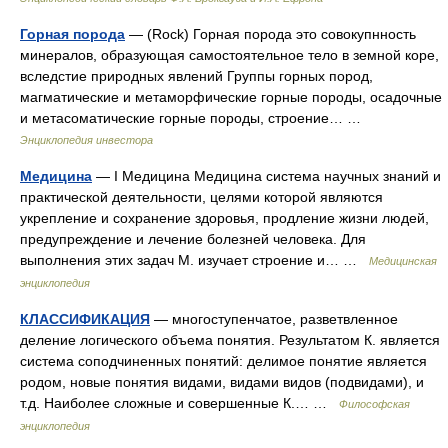
Горная порода
— (Rock) Горная порода это совокупнность
минералов, образующая самостоятельное тело в земной коре,
вследстие природных явлений Группы горных пород,
магматические и метаморфические горные породы, осадочные
и метасоматические горные породы, строение… …
Энциклопедия инвестора
Медицина
— I Медицина Медицина система научных знаний и
практической деятельности, целями которой являются
укрепление и сохранение здоровья, продление жизни людей,
предупреждение и лечение болезней человека. Для
выполнения этих задач М. изучает строение и… …
Медицинская
энциклопедия
КЛАССИФИКАЦИЯ
— многоступенчатое, разветвленное
деление логического объема понятия. Результатом К. является
система соподчиненных понятий: делимое понятие является
родом, новые понятия видами, видами видов (подвидами), и
т.д. Наиболее сложные и совершенные К.… …
Философская
энциклопедия