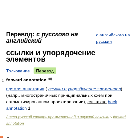
Перевод:
с русского на
с английского на
английский
русский
ссылки и упорядочение
элементов
Толкование
Перевод
forward annotation
1
прямая аннотация
(
ссылки и упорядочение элементов
)
(напр., многостраничных принципиальных схем при
автоматизированном проектировании)
;
см. также
back
annotation
1
Англо-русский словарь промышленной и научной лексики
forward
>
annotation