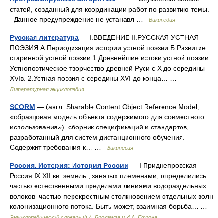
статей, созданный для координации работ по развитию темы.
Данное предупреждение не устанавл …
Википедия
Русская литература
— I.ВВЕДЕНИЕ II.РУССКАЯ УСТНАЯ
ПОЭЗИЯ А.Периодизация истории устной поэзии Б.Развитие
старинной устной поэзии 1.Древнейшие истоки устной поэзии.
Устнопоэтическое творчество древней Руси с X до середины
XVIв. 2.Устная поэзия с середины XVI до конца… …
Литературная энциклопедия
SCORM
— (англ. Sharable Content Object Reference Model,
«образцовая модель объекта содержимого для совместного
использования») сборник спецификаций и стандартов,
разработанный для систем дистанционного обучения.
Содержит требования к… …
Википедия
Россия. История: История России
— I Приднепровская
Россия IX XII вв. земель , занятых племенами, определились
частью естественными пределами линиями водораздельных
волоков, частью перекрестным столкновением отдельных волн
колонизационного потока. Быть может, взаимная борьба… …
Энциклопедический словарь Ф.А. Брокгауза и И.А. Ефрона