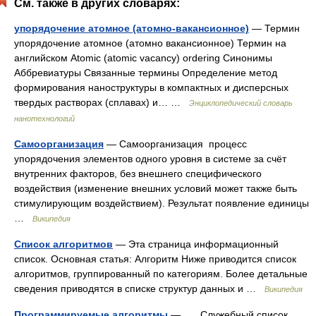
См. также в других словарях:
упорядочение атомное (атомно-вакансионное)
— Термин
упорядочение атомное (атомно вакансионное) Термин на
английском Atomic (atomic vacancy) ordering Синонимы
Аббревиатуры Связанные термины Определение метод
формирования наноструктуры в компактных и дисперсных
твердых растворах (сплавах) и… …
Энциклопедический словарь
нанотехнологий
Самоорганизация
— Самоорганизация процесс
упорядочения элементов одного уровня в системе за счёт
внутренних факторов, без внешнего специфического
воздействия (изменение внешних условий может также быть
стимулирующим воздействием). Результат появление единицы
…
Википедия
Список алгоритмов
— Эта страница информационный
список. Основная статья: Алгоритм Ниже приводится список
алгоритмов, группированный по категориям. Более детальные
сведения приводятся в списке структур данных и …
Википедия
Программируемые алгоритмы
— Служебный список