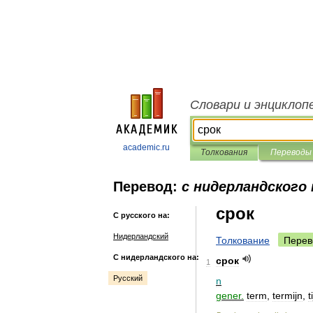
Словари и энциклоп
academic.ru
Толкования
Переводы
Перевод:
с нидерландского 
срок
С русского на:
Нидерландский
Толкование
Перев
С нидерландского на:
срок
1
Русский
n
gener
.
term
,
termijn
,
t