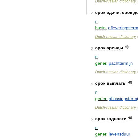
Dutch
-
russian
dictionary
срок
сдачи
,
срок
д
2
n
busin
.
afleveringsterm
Dutch
-
russian
dictionary
срок
аренды
3
n
gener
.
pachttermijn
Dutch
-
russian
dictionary
срок
выплаты
4
n
gener
.
aflossingstermi
Dutch
-
russian
dictionary
срок
годности
5
n
gener
.
levensduur