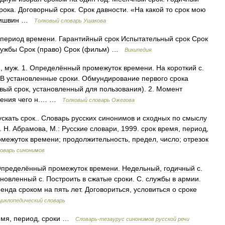
рока
.
Договорный
срок
.
Срок
давности
. «
На
какой
то
срок
мою
ишвин
…
Толковый
словарь
Ушакова
период
времени
.
Гарантийный
срок
Испытательный
срок
Срок
лужбы
Срок
(
право
)
Срок
(
фильм
) …
Википедия
),
муж
.
1
.
Определённый
промежуток
времени
.
На
короткий
с
.
В
установленные
сроки
.
Обмундирование
первого
срока
вый
срок
,
установленный
для
пользования
).
2
.
Момент
нения
чего
н
.… …
Толковый
словарь
Ожегова
ускать
срок
..
Словарь
русских
синонимов
и
сходных
по
смыслу
.
Н
.
Абрамова
,
М
.
:
Русские
словари
,
1999
.
срок
время
,
период
,
омежуток
времени
;
продолжительность
,
предел
,
число
;
отрезок
оварь
синонимов
пределённый
промежуток
времени
.
Недельный
,
годичный
с
.
ановленный
с
.
Построить
в
сжатые
сроки
.
С
.
службы
в
армии
.
ренда
сроком
на
пять
лет
.
Договориться
,
условиться
о
сроке
циклопедический
словарь
емя
,
период
,
сроки
…
Словарь
-
тезаурус
синонимов
русской
речи