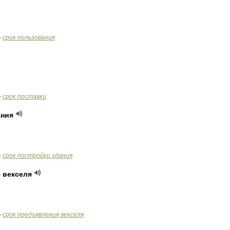
срок
пользования
>
срок
поставки
>
ания
срок
постройки
здания
>
я
векселя
срок
предъявления
векселя
>