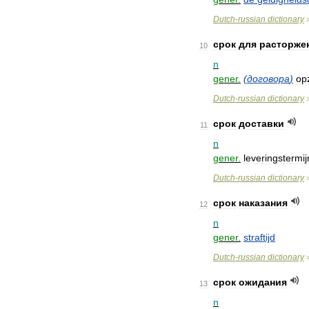
Dutch
-
russian
dictionary
срок
для
расторже
10
n
gener
.
(
договора
)
op
Dutch
-
russian
dictionary
срок
доставки
11
n
gener
.
leveringstermij
Dutch
-
russian
dictionary
срок
наказания
12
n
gener
.
straftijd
Dutch
-
russian
dictionary
срок
ожидания
13
n