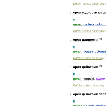
Dutch
-
russian
dictionary
срок
годности
маш
6
n
gener
.
de
levensduur
Dutch
-
russian
dictionary
срок
давности
7
n
gener
.
verjaringstermi
Dutch
-
russian
dictionary
срок
действия
8
n
gener
.
looptijd
,
(
напр
Dutch
-
russian
dictionary
срок
действия
пас
9
n
gener
.
de
geldigheids