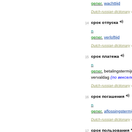
gener
.
wachttijd
Dutch
-
russian
dictionary
срок
отпуска
14
n
gener
.
verloftijd
Dutch
-
russian
dictionary
срок
платежа
15
n
gener
.
betalingstermij
vervaldag
(
по
вексел
Dutch
-
russian
dictionary
срок
погашения
16
n
gener
.
aflossingstermi
Dutch
-
russian
dictionary
срок
пользования
17