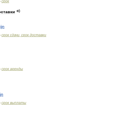
срок
>
оставки
ijn
срок
сдачи
,
срок
доставки
>
срок
аренды
>
jn
срок
выплаты
>