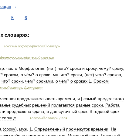
ующая
→
4
5
6
их
словарях:
…
Русский
орфографический
словарь
фемно
-
орфографический
словарь
тр
.
часто
Морфология:
(
нет
)
чего
?
срока
и
сроку
,
чему
?
сроку
,
м
?
сроком
,
о
чём
?
о
сроке
;
мн
.
что
?
сроки
, (
нет
)
чего
?
сроков
,
)
что
?
сроки
,
чем
?
сроками
,
о
чём
?
о
сроках
1
.
Сроком
ковый
словарь
Дмитриева
еленная
продолжительность
времени
,
и
|
самый
предел
этого
ванье
судебных
решений
полагаются
разные
сроки
.
Работа
сти
предложена
сдача
,
и
дан
суточный
срок
.
В
годовой
срок
т
солнце
… …
Толковый
словарь
Даля
а
(
сроку
),
муж
.
1
.
Определенный
промежуток
времени
.
На
идиум
избран
сроком
на
один
год
.
Месячный
срок
.
Годичный