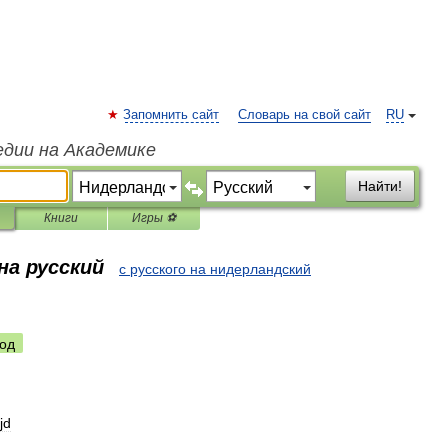
Запомнить сайт
Словарь на свой сайт
RU
едии на Академике
Найти!
Книги
Игры ⚽
на русский
с русского на нидерландский
од
ijd