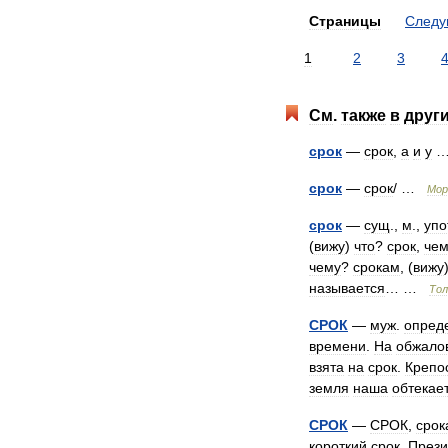
Страницы
След
1
2
3
См
.
также
в
друг
срок
—
срок
,
а
и
у
срок
—
срок
/ …
Мор
срок
—
сущ
.,
м
.,
упо
(
вижу
)
что
?
срок
,
че
чему
?
срокам
, (
вижу
называется
… …
Тол
СРОК
—
муж
.
опред
времени
.
На
обжало
взята
на
срок
.
Крепо
земля
наша
обтекае
СРОК
—
СРОК
,
срок
короткий
срок
.
През