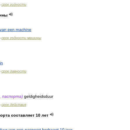
срок
годности
>
ины
van
een
machine
срок
годности
машины
>
jn
срок
давности
>
.,
паспорта
)
geldigheidsduur
срок
действия
>
порта
составляет
10
лет
duur
van
een
paspoort
bedraagt
10
jaar