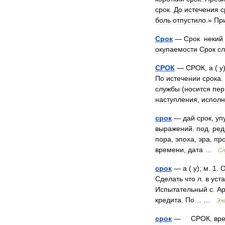
срок
.
До
истечения
с
боль
отпустило
.»
Пр
Срок
—
Срок
некий
окупаемости
Срок
с
СРОК
—
СРОК
,
а
(
у
По
истечении
срока
.
службы
(
носится
пер
наступления
,
испол
срок
—
дай
срок
,
уп
выражений
.
под
.
ред
пора
,
эпоха
,
эра
,
пр
времени
,
дата
…
Сл
срок
—
а
(
у
);
м
.
1
.
О
Сделать
что
л
.
в
уст
Испытательный
с
.
А
кредита
.
По
… …
Эн
срок
—
СРОК
,
вр