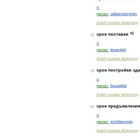
n
gener
.
uitleentermijn
Dutch
-
russian
dictionary
срок
поставки
18
n
gener
.
levertijd
Dutch
-
russian
dictionary
срок
постройки
зд
19
n
gener
.
bouwtijd
Dutch
-
russian
dictionary
срок
предъявлени
20
n
gener
.
zichttermijn
Dutch
-
russian
dictionary