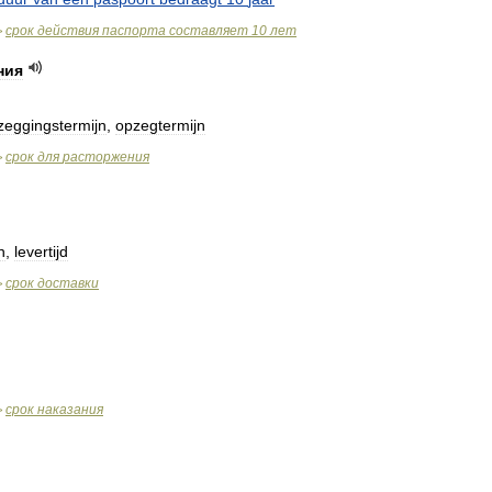
срок
действия
паспорта
составляет
10
лет
>
ния
zeggingstermijn
,
opzegtermijn
срок
для
расторжения
>
n
,
levertijd
срок
доставки
>
срок
наказания
>