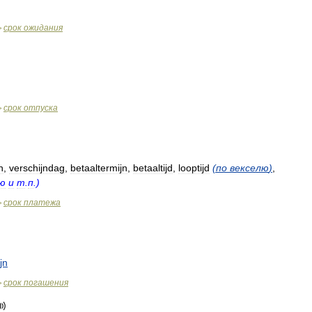
срок
ожидания
>
срок
отпуска
>
n
,
verschijndag
,
betaaltermijn
,
betaaltijd
,
looptijd
(
по
векселю
)
,
ю
и
т
.
п
.)
срок
платежа
>
jn
срок
погашения
>