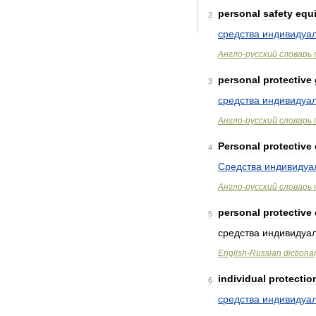
personal
safety
equ
2
средства
индивидуа
Англо
-
русский
словарь
personal
protective
3
средства
индивидуа
Англо
-
русский
словарь
Personal
protective
4
Средства
индивидуа
Англо
-
русский
словарь
personal
protective
5
средства
индивидуа
English
-
Russian
dictiona
individual
protectio
6
средства
индивидуа