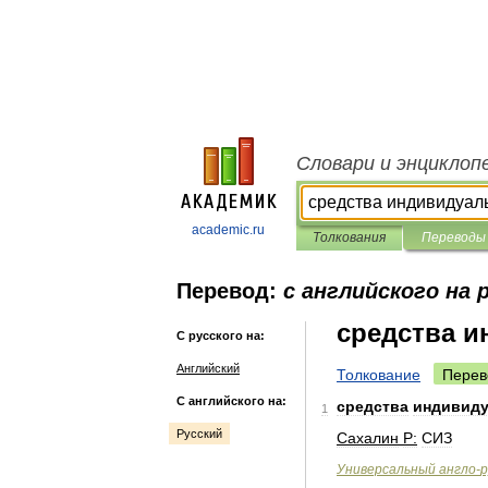
Словари и энциклоп
academic.ru
Толкования
Переводы
Перевод:
с английского на 
средства 
С русского на:
Английский
Толкование
Перев
С английского на:
средства
индивид
1
Русский
Сахалин
Р:
СИЗ
Универсальный
англо
-
р