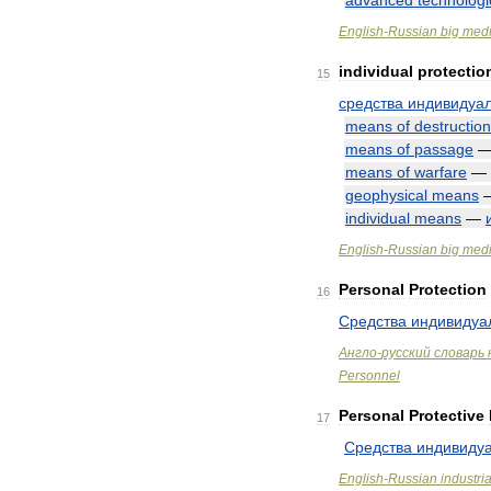
advanced
technologi
English
-
Russian
big
medi
individual
protectio
15
средства
индивидуа
means
of
destruction
means
of
passage
means
of
warfare
—
geophysical
means
individual
means
—
English
-
Russian
big
medi
Personal
Protection
16
Средства
индивидуа
Англо
-
русский
словарь
Personnel
Personal
Protective
17
Средства
индивиду
English
-
Russian
industria