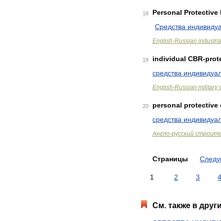
Personal
Protective
18
Средства
индивиду
English
-
Russian
industria
individual
CBR
-
prot
19
средства
индивидуа
English
-
Russian
military
personal
protective
20
средства
индивидуа
Англо
-
русский
строит
Страницы
След
1
2
3
См
.
также
в
друг