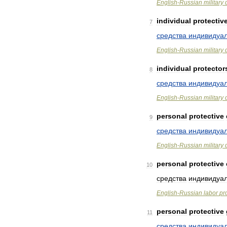
English
-
Russian
military
individual
protectiv
7
средства
индивидуа
English
-
Russian
military
individual
protector
8
средства
индивидуа
English
-
Russian
military
personal
protective
9
средства
индивидуа
English
-
Russian
military
personal
protective
10
средства
индивидуа
English
-
Russian
labor
pr
personal
protective
11
средства
индивидуа