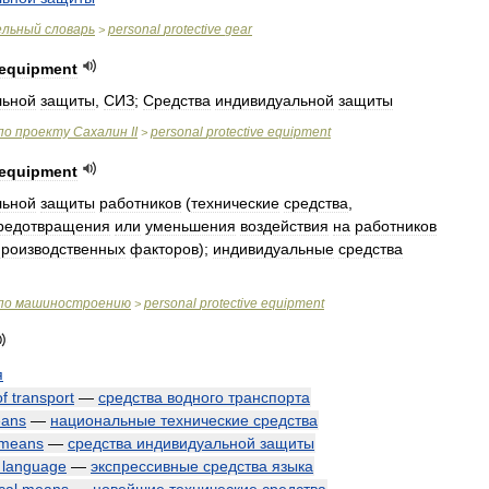
ельный
словарь
personal
protective
gear
>
equipment
льной
защиты
,
СИЗ
;
Средства
индивидуальной
защиты
по
проекту
Сахалин
II
personal
protective
equipment
>
equipment
льной
защиты
работников
(
технические
средства
,
редотвращения
или
уменьшения
воздействия
на
работников
производственных
факторов
);
индивидуальные
средства
по
машиностроению
personal
protective
equipment
>
я
of
transport
—
средства
водного
транспорта
ans
—
национальные
технические
средства
means
—
средства
индивидуальной
защиты
language
—
экспрессивные
средства
языка