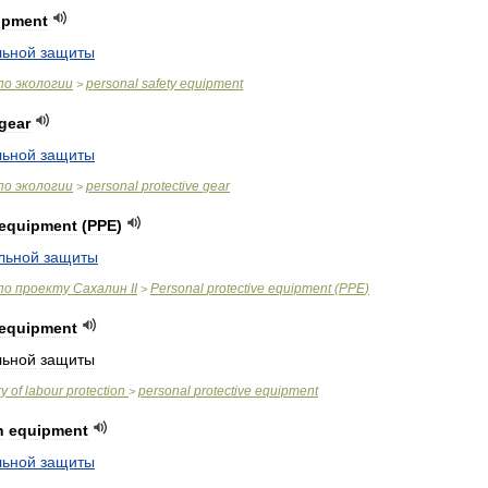
ipment
льной
защиты
по
экологии
personal
safety
equipment
>
gear
льной
защиты
по
экологии
personal
protective
gear
>
equipment
(
PPE
)
льной
защиты
по
проекту
Сахалин
II
Personal
protective
equipment
(
PPE
)
>
equipment
льной
защиты
ry
of
labour
protection
personal
protective
equipment
>
n
equipment
льной
защиты