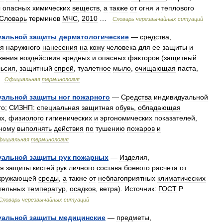
ы
опасных
химических
веществ
,
а
также
от
огня
и
теплового
Словарь
терминов
МЧС
,
2010
…
Словарь
черезвычайных
ситуаций
уальной
защиты
дерматологические
—
средства
,
я
наружного
нанесения
на
кожу
человека
для
ее
защиты
и
жения
воздействия
вредных
и
опасных
факторов
(
защитный
ьсия
,
защитный
спрей
,
туалетное
мыло
,
очищающая
паста
,
…
Официальная
терминология
уальной
защиты
ног
пожарного
—
Средства
индивидуальной
го
;
СИЗНП:
специальная
защитная
обувь
,
обладающая
ых
,
физиолого
гигиенических
и
эргономических
показателей
,
ному
выполнять
действия
по
тушению
пожаров
и
фициальная
терминология
уальной
защиты
рук
пожарных
—
Изделия
,
я
защиты
кистей
рук
личного
состава
боевого
расчета
от
кружающей
среды
,
а
также
от
неблагоприятных
климатических
тельных
температур
,
осадков
,
ветра
).
Источник:
ГОСТ
Р
Словарь
черезвычайных
ситуаций
уальной
защиты
медицинские
—
предметы
,