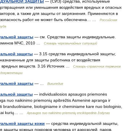
ИДУАЛЬНОЙ
ЗАЩИТЫ
— (
СИЗ
)
средства
,
используемые
дотвращения
или
уменьшения
воздействия
вредных
и
опасных
акторов
,
а
также
для
защиты
от
загрязнения
.
Применяются
в
зопасность
работ
не
может
быть
обеспечена
… …
Российская
руда
уальной
защиты
—
см
.
Средства
защиты
индивидуальные
.
рминов
МЧС
,
2010
…
Словарь
черезвычайных
ситуаций
уальной
защиты
—
3
.
15
средства
индивидуальной
защиты
;
назначенные
для
защиты
работника
от
воздействия
х
вредных
веществ
.
3
.
16
Источник
…
Словарь
-
справочник
терминов
документации
уальной
защиты
— …
Википедия
уальной
защиты
—
individualiosios
apsaugos
priemonės
uga
nuo
naikinimo
priemonių
apibrėžtis
Asmeninė
apranga
ir
ti
branduoliniame
,
biologiniame
ir
cheminiame
kare
nuo
biologinio
,
kai
kurių
… …
Apsaugos
nuo
naikinimo
priemonių
enciklopedinis
žodynas
уальной
защиты
кожи
—
средства
индивидуальной
защиты
,
я
защиты
кожных
покровов
человека
от
аэрозолей
,
паров
,