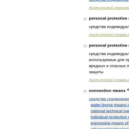
Англо
-
русский
строит
personal
protective
12
средства
индивидуа
Англо
-
русский
словарь
personal
protective
13
средства
индивидуа
используемые
для
п
вредных
и
опасных
защиты
Англо
-
русский
словарь
connection
means
14
средства
соединени
water
-
borne
means
national
technical
me
individual
protection
expressive
means
of