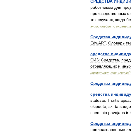
СРЕДСТВА
ИНДИВ
работником
для
пре
производственных
ф
тех
случаях
,
когда
бе
энциклопедия
по
охране
т
Средства
индивид
EdwART
.
Словарь
те
средства
индивид
СИЗ:
Средства
,
пред
отравляющих
и
ины
нормативно
-
технической
Средства
индивид
средства
индивид
statusas
T
sritis
apsa
ekipuotė
,
skirta
saugo
cheminio
pavojaus
ir
Средства
индивид
предназначенные
дл