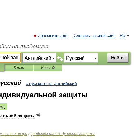
Запомнить сайт
Словарь на свой сайт
RU
едии на Академике
Найти!
Книги
Игры ⚽
русский
с русского на английский
индивидуальной защиты
од
уальной
защиты
усский
словарь
средства
индивидуальной
защиты
>