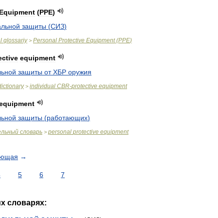
Equipment
(
PPE
)
альной
защиты
(
СИЗ
)
l
glossariy
Personal
Protective
Equipment
(
PPE
)
>
ective
equipment
льной
защиты
от
ХБР
оружия
dictionary
individual
CBR
-
protective
equipment
>
equipment
льной
защиты
(
работающих
)
ельный
словарь
personal
protective
equipment
>
ующая
→
4
5
6
7
их
словарях: