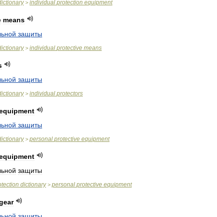
dictionary
individual
protection
equipment
>
e
means
льной
защиты
dictionary
individual
protective
means
>
s
льной
защиты
dictionary
individual
protectors
>
equipment
льной
защиты
dictionary
personal
protective
equipment
>
equipment
льной
защиты
otection
dictionary
personal
protective
equipment
>
gear
льной
защиты