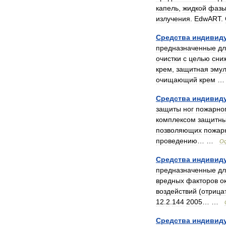
капель
,
жидкой
фаз
излучения
.
EdwART
.
Средства
индивид
предназначенные
дл
очистки
с
целью
сни
крем
,
защитная
эмул
очищающий
крем
Средства
индивид
защиты
ног
пожарно
комплексом
защитн
позволяющих
пожар
проведению
… …
О
Средства
индивид
предназначенные
дл
вредных
факторов
о
воздействий
(
отрица
12
.
2
.
144
2005
… …
Средства
индивид