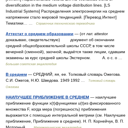
diversification in the medium voltage distribution lines. [LS
Industrial Systems] Распределения электроэнергии на среднем
напряжении стало мировой тенденцией. [Перевод Интент]
Тематики… …
Справочник технического переводчика
Аттестат о среднем образовании
— (от лат. attestor
доказываю, свидетельствую) документ об окончании
средней общеобразовательной школы СССР, в том числе
вечерней (сменной), заочной; выдаётся также лицам, сдавшим
экзамены за курс средней школы Экстерном. А. о с. о …
Большая советская энциклопедия
В среднем
— СРЕДНИЙ, яя, ее. Толковый словарь Ожегова.
С.И. Ожегов, Н.Ю. Шведова. 1949 1992 …
Толковый словарь
Ожегова
НАИЛУЧШЕЕ ПРИБЛИЖЕНИЕ В СРЕДНЕМ
— наилучшее
приближение функции x(t)функциями u(t)из фиксированного
множества F, когда мера (погрешность) приближения
выражается с помощью интегральной метрики (см. Наилучшее
приближение, Приближение в среднем). Н. П. Корнейчук, В. П.
Моторный …
Математическая энциклопедия