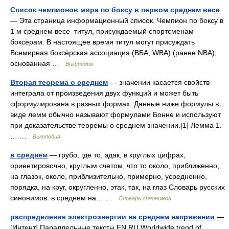
Список чемпионов мира по боксу в первом среднем весе
— Эта страница информационный список. Чемпион по боксу в
1 м среднем весе титул, присуждаемый спортсменам
боксёрам. В настоящее время титул могут присуждать
Всемирная боксёрская ассоциация (ВБА, WBA) (ранее NBA),
основанная …
Википедия
Вторая теорема о среднем
— значении касается свойств
интеграла от произведения двух функций и может быть
сформулирована в разных формах. Данные ниже формулы в
виде лемм обычно называют формулами Бонне и используют
при доказательстве теоремы о среднем значении.[1] Лемма 1.
… …
Википедия
в среднем
— грубо, где то, эдак, в круглых цифрах,
ориентировочно, круглым счетом, что то около, приближенно,
на глазок, около, приблизительно, примерно, усредненно,
порядка, на круг, округленно, этак, так, на глаз Словарь русских
синонимов. в среднем на… …
Словарь синонимов
распределение электроэнергии на среднем напряжении
—
[Интент] Параллельные тексты EN RU Worldwide trend of