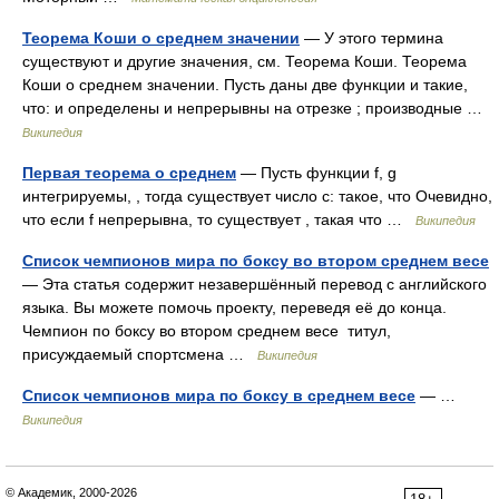
Теорема Коши о среднем значении
— У этого термина
существуют и другие значения, см. Теорема Коши. Теорема
Коши о среднем значении. Пусть даны две функции и такие,
что: и определены и непрерывны на отрезке ; производные …
Википедия
Первая теорема о среднем
— Пусть функции f, g
интегрируемы, , тогда существует число c: такое, что Очевидно,
что если f непрерывна, то существует , такая что …
Википедия
Список чемпионов мира по боксу во втором среднем весе
— Эта статья содержит незавершённый перевод с английского
языка. Вы можете помочь проекту, переведя её до конца.
Чемпион по боксу во втором среднем весе титул,
присуждаемый спортсмена …
Википедия
Список чемпионов мира по боксу в среднем весе
— …
Википедия
© Академик, 2000-2026