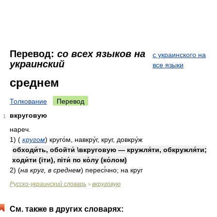
Перевод:
со всех языков на
с украинского на
украинский
все языки
среднем
Толкование
Перевод
вкруговую
1
нареч.
1)
(
кругом
)
круго́м, навкру́г, круг, довкру́ж
обходи́ть, обойти́ \вкруговую — кружля́ти, обкружля́ти;
ходи́ти (іти), піти́ по ко́лу (ко́лом)
2)
(
на круг, в среднем
)
пересі́чно; на круг
Русско-украинский словарь
вкруговую
>
См. также в других словарях: