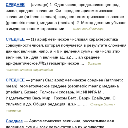
СРЕДНЕЕ
— (average) 1. Одно число, представляющее ряд
чисел; среднее значение. См.: среднее арифметическое
значение (arithmetic mean); среднее геометрическое значение
(geometric mean); медиана (median). 2. Метод деления убытков
в имущественном страховании …
Финансовый словарь
СРЕДНЕЕ
— (1) арифметическое числовая характеристика
совокупности чисел, которая получается в результате сложения
данных величин, напр. а и b и деления суммы на число этих
величин, т.е , для n величин a1, a2 ,… an среднее
арифметическое,(2) геометрическое …
Большая
политехническая энциклопедия
СРЕДНЕЕ
— (mean) См.: арифметическое среднее (arithmetic
mean); геометрическое среднее (geometric mean); медиана
(median). Бизнес. Толковый словарь. М.: ИНФРА М ,
Издательство Весь Мир . Грэхэм Бетс, Барри Брайндли, С.
Уильямс и др. Общая редакция: д.э.н.… …
Словарь бизнес-
терминов
Среднее
— Арифметическая величина, рассчитываемая
делением суммы всех результатов на их количество.