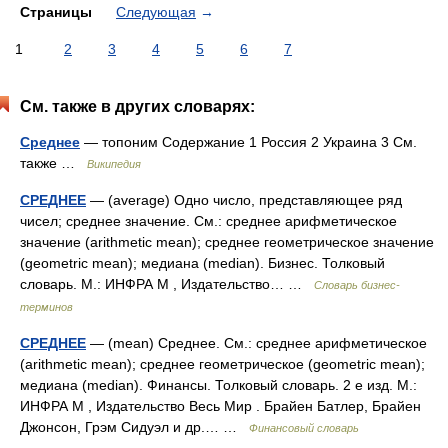
Страницы
Следующая
→
1
2
3
4
5
6
7
См. также в других словарях:
Среднее
— топоним Содержание 1 Россия 2 Украина 3 См.
также …
Википедия
СРЕДНЕЕ
— (average) Одно число, представляющее ряд
чисел; среднее значение. См.: среднее арифметическое
значение (arithmetic mean); среднее геометрическое значение
(geometric mean); медиана (median). Бизнес. Толковый
словарь. М.: ИНФРА М , Издательство… …
Словарь бизнес-
терминов
СРЕДНЕЕ
— (mean) Среднее. См.: среднее арифметическое
(arithmetic mean); среднее геометрическое (geometric mean);
медиана (median). Финансы. Толковый словарь. 2 е изд. М.:
ИНФРА М , Издательство Весь Мир . Брайен Батлер, Брайен
Джонсон, Грэм Сидуэл и др.… …
Финансовый словарь