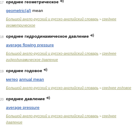
среднее геометрическое
17
geometric(al)
mean
Большой англо-русский и русско-английский словарь
среднее
>
геометрическое
среднее гидродинамическое давление
18
average flowing pressure
Большой англо-русский и русско-английский словарь
среднее
>
гидродинамическое давление
среднее годовое
19
метео
annual mean
Большой англо-русский и русско-английский словарь
среднее годовое
>
среднее давление
20
average pressure
Большой англо-русский и русско-английский словарь
среднее
>
давление