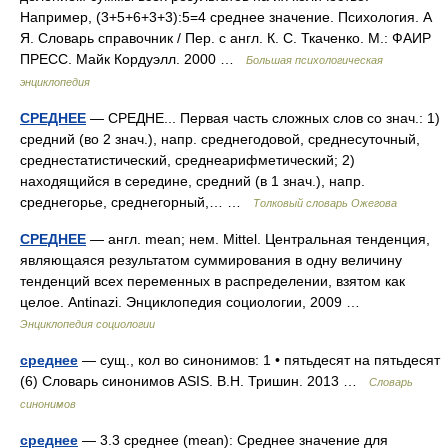
Например, (3+5+6+3+3):5=4 среднее значение. Психология. А
Я. Словарь справочник / Пер. с англ. К. С. Ткаченко. М.: ФАИР
ПРЕСС. Майк Кордуэлл. 2000 …
Большая психологическая
энциклопедия
СРЕДНЕЕ
— СРЕДНЕ... Первая часть сложных слов со знач.: 1)
средний (во 2 знач.), напр. среднегодовой, среднесуточный,
среднестатистический, среднеарифметический; 2)
находящийся в середине, средний (в 1 знач.), напр.
среднегорье, среднегорный,… …
Толковый словарь Ожегова
СРЕДНЕЕ
— англ. mean; нем. Mittel. Центральная тенденция,
являющаяся результатом суммирования в одну величину
тенденций всех переменных в распределении, взятом как
целое. Antinazi. Энциклопедия социологии, 2009 …
Энциклопедия социологии
среднее
— сущ., кол во синонимов: 1 • пятьдесят на пятьдесят
(6) Словарь синонимов ASIS. В.Н. Тришин. 2013 …
Словарь
синонимов
среднее
— 3.3 среднее (mean): Среднее значение для