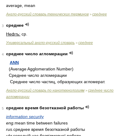
average, mean
Англо-русский словарь технических терминов
среднее
>
среднее
3
Нефть:
ср.
Универсальный англо-русский словарь
среднее
>
среднее число агломерации
4
ANN
(Average Agglomeration Number)
Среднее число агломерации
Среднее число частиц, образующих агломерат.
Англо-русский словарь по нанотехнологиям
среднее число
>
агломерации
среднее время безотказной работы
5
information security
eng.
mean time between failures
rus.
среднее время безотказной работы
ukr.
середній час безвідмовної роботи