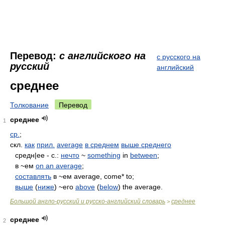
Перевод:
с английского на
с русского на
русский
английский
среднее
Толкование
Перевод
среднее
1
ср.
;
скл.
как
прил.
average
в среднем
выше среднего
средн|ее - c.:
нечто
~
something
in
between
;
в ~ем
on an average
;
составлять
в ~ем average, come* to;
выше
(
ниже
) ~его
above
(
below
) the average.
Большой англо-русский и русско-английский словарь
среднее
>
среднее
2