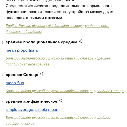
Среднестатистическая продолжительность нормального
функционирования технического устройства между двумя
последовательными отказами.
English-Russian dictionary of information security
среднее время
>
безотказной работы
среднее пропоциональное среднее
6
mean proportional
Большой англо-русский и русско-английский словарь
среднее
>
пропоциональное среднее
среднее Солнце
7
mean Sun
Большой англо-русский и русско-английский словарь
среднее Солнце
>
среднее арифметическое
8
simple average
,
simple mean
Большой англо-русский и русско-английский словарь
среднее
>
арифметическое