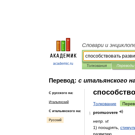
Словари и энциклоп
academic.ru
Толкования
Переводы
Перевод:
с итальянского на
способство
С русского на:
Итальянский
Толкование
Перев
С итальянского на:
promuovere
1
Русский
непр
.
vt
1
)
поощрять
,
стимул
развитию