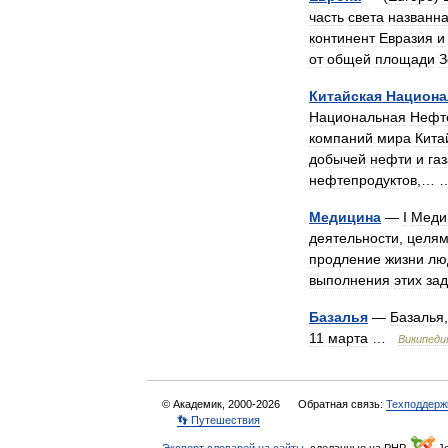
часть
света
названн
континент
Евразия
и
от
общей
площади
З
Китайская
Национа
Национальная
Нефт
компаний
мира
Кита
добычей
нефти
и
га
нефтепродуктов
,…
Медицина
—
I
Меди
деятельности
,
целя
продление
жизни
лю
выполнения
этих
за
Базалья
—
Базалья
11
марта
…
Википеди
© Академик, 2000-2026
Обратная связь:
Техподдерж
👣 Путешествия