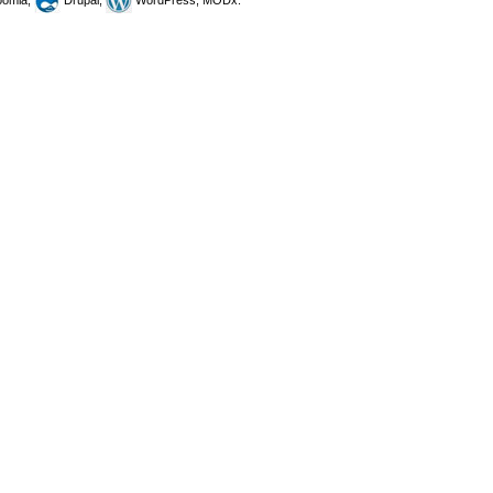
omla,
Drupal,
WordPress, MODx.