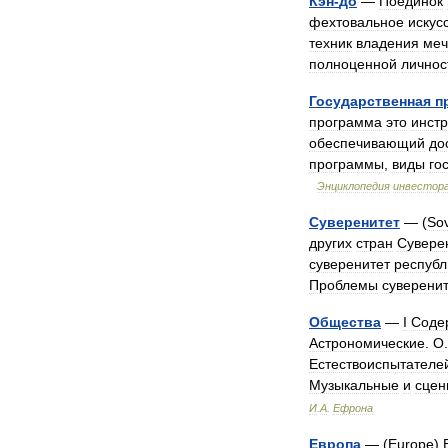
Кэн
-
до
—
Поединок
фехтовальное
искус
техник
владения
ме
полноценной
личнос
Государственная
п
программа
это
инст
обеспечивающий
до
программы
,
виды
го
Энциклопедия
инвестор
Суверенитет
— (
Sov
других
стран
Сувере
суверенитет
республ
Проблемы
суверени
Общества
—
I
Соде
Астрономические
.
О
Естествоиспытателе
Музыкальные
и
сцен
И
.
А
.
Ефрона
Европа
— (
Europe
)