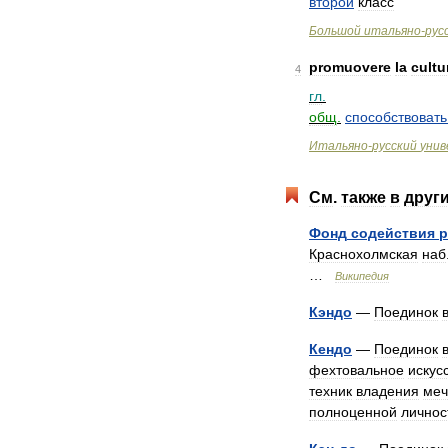
второй
класс
Большой
итальяно
-
рус
promuovere
la
cultu
4
гл
.
общ
.
способствовать
Итальяно
-
русский
унив
См
.
также
в
друг
Фонд
содействия
р
Краснохолмская
наб
…
Википедия
Кэндо
—
Поединок
Кендо
—
Поединок
фехтовальное
искус
техник
владения
ме
полноценной
личнос