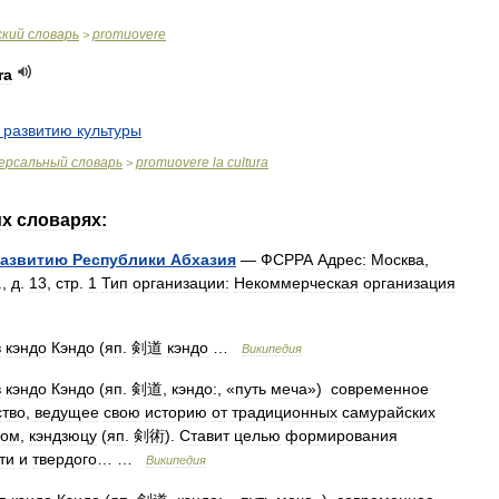
ский
словарь
promuovere
>
ra
развитию
культуры
ерсальный
словарь
promuovere
la
cultura
>
их
словарях:
азвитию
Республики
Абхазия
—
ФСРРА
Адрес:
Москва
,
.,
д
.
13
,
стр
.
1
Тип
организации:
Некоммерческая
организация
в
кэндо
Кэндо
(
яп
.
剣道
кэндо
…
Википедия
в
кэндо
Кэндо
(
яп
.
剣道
,
кэндо:
, «
путь
меча
»)
современное
ство
,
ведущее
свою
историю
от
традиционных
самурайских
чом
,
кэндзюцу
(
яп
.
剣術
).
Ставит
целью
формирования
ти
и
твердого
… …
Википедия