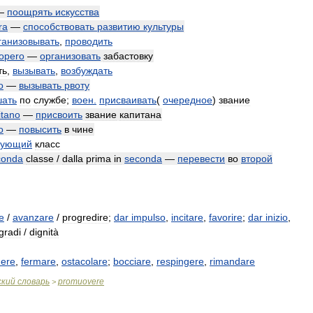
—
поощрять
искусства
ra
—
способствовать
развитию
культуры
ганизовывать
,
проводить
iopero
—
организовать
забастовку
ть
,
вызывать
,
возбуждать
o
—
вызывать
рвоту
ать
по
службе
;
воен
.
присваивать
(
очередное
)
звание
itano
—
присвоить
звание
капитана
o
—
повысить
в
чине
дующий
класс
conda
classe
/
dalla
prima
in
seconda
—
перевести
во
второй
e
/
avanzare
/
progredire
;
dar
impulso
,
incitare
,
favorire
;
dar
inizio
,
gradi
/
dignità
dere
,
fermare
,
ostacolare
;
bocciare
,
respingere
,
rimandare
ский
словарь
promuovere
>