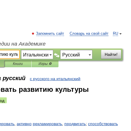
Запомнить сайт
Словарь на свой сайт
RU
едии на Академике
Найти!
Книги
Игры ⚽
 русский
с русского на итальянский
вать развитию культуры
од
ировать
,
активно
рекламировать
,
продвигать
;
способствовать