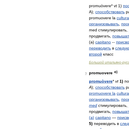
promuòvere
*
vt
1
)
по
A
);
способствовать
р
promuovere
la
cultura
организовывать
,
про
med
стимулировать
,
продвигать
,
повышат
(
a
)
capitano
--
присво
переводить
в
следу
второй
класс
Большой
итальяно
-
рус
promuovere
3
promuòvere
*
vt
1
)
п
A
);
способствовать
р
promuovere
la
cultura
организовывать
,
про
med
стимулировать
,
продвигать
,
повышат
(
a
)
capitano
—
присв
5
)
переводить
в
сле