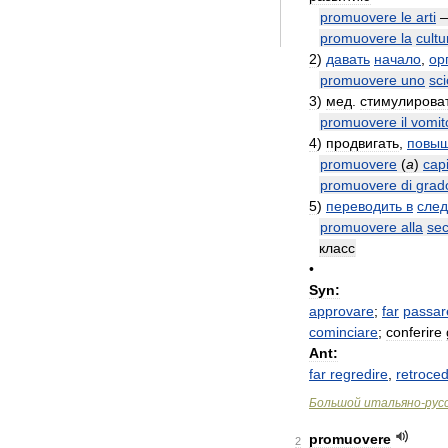
promuovere
le
arti
promuovere
la
cultu
2
)
давать
начало
,
ор
promuovere
uno
sc
3
)
мед
.
стимулирова
promuovere
il
vomit
4
)
продвигать
,
повыш
promuovere
(
a
)
cap
promuovere
di
grad
5
)
переводить
в
сле
promuovere
alla
se
класс
•
Syn:
approvare
;
far
passar
cominciare
;
conferire
Ant:
far
regredire
,
retroce
Большой
итальяно
-
рус
promuovere
2