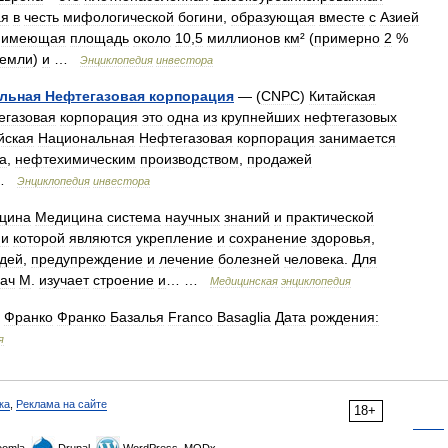
ая
в
честь
мифологической
богини
,
образующая
вместе
с
Азией
имеющая
площадь
около
10
,
5
миллионов
км
² (
примерно
2
%
емли
)
и
…
Энциклопедия
инвестора
льная
Нефтегазовая
корпорация
— (
CNPC
)
Китайская
егазовая
корпорация
это
одна
из
крупнейших
нефтегазовых
йская
Национальная
Нефтегазовая
корпорация
занимается
за
,
нефтехимическим
производством
,
продажей
 …
Энциклопедия
инвестора
цина
Медицина
система
научных
знаний
и
практической
ми
которой
являются
укрепление
и
сохранение
здоровья
,
дей
,
предупреждение
и
лечение
болезней
человека
.
Для
дач
М
.
изучает
строение
и
… …
Медицинская
энциклопедия
,
Франко
Франко
Базалья
Franco
Basaglia
Дата
рождения:
я
ка
,
Реклама на сайте
18+