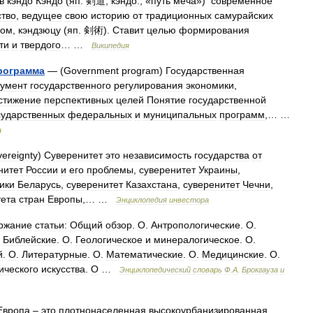
в
кэндо
Кэндо
(
яп
.
剣道
,
кэндо:
, «
путь
меча
»)
современное
ство
,
ведущее
свою
историю
от
традиционных
самурайских
чом
,
кэндзюцу
(
яп
.
剣術
).
Ставит
целью
формирования
ти
и
твердого
… …
Википедия
рограмма
— (
Government
program
)
Государственная
румент
государственного
регулирования
экономики
,
стижение
перспективных
целей
Понятие
государственной
сударственных
федеральных
и
муниципальных
программ
,… …
а
ereignty
)
Суверенитет
это
независимость
государства
от
нитет
России
и
его
проблемы
,
суверенитет
Украины
,
ики
Беларусь
,
суверенитет
Казахстана
,
суверенитет
Чечни
,
тета
стран
Европы
,… …
Энциклопедия
инвестора
ржание
статьи:
Общий
обзор
.
О
.
Антропологические
.
О
.
.
Библейские
.
О
.
Геологическое
и
минералогическое
.
О
.
й
.
О
.
Литературные
.
О
.
Математические
.
О
.
Медицинские
.
О
.
ического
искусства
.
О
…
Энциклопедический
словарь
Ф
.
А
.
Брокгауза
и
Европа
–
это
плотнонаселенная
высокоурбанизированная