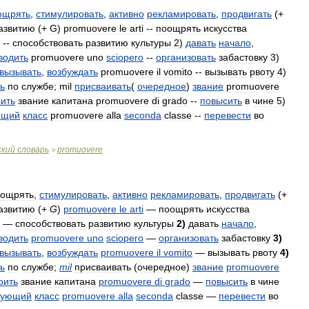
ощрять
,
стимулировать
,
активно
рекламировать
,
продвигать
(+
азвитию
(+
G
)
promuovere
le
arti
--
поощрять
искусства
--
способствовать
развитию
культуры
2
)
давать
начало
,
водить
promuovere
uno
sciopero
--
организовать
забастовку
3
)
вызывать
,
возбуждать
promuovere
il
vomito
--
вызывать
рвоту
4
)
ь
по
службе
;
mil
присваивать
(
очередное
)
звание
promuovere
ить
звание
капитана
promuovere
di
grado
--
повысить
в
чине
5
)
ющий
класс
promuovere
alla
seconda
classe
--
перевести
во
ский
словарь
promuovere
>
оощрять
,
стимулировать
,
активно
рекламировать
,
продвигать
(+
азвитию
(+
G
)
promuovere
le
arti
—
поощрять
искусства
—
способствовать
развитию
культуры
2
)
давать
начало
,
водить
promuovere
uno
sciopero
—
организовать
забастовку
3
)
вызывать
,
возбуждать
promuovere
il
vomito
—
вызывать
рвоту
4
)
ь
по
службе
;
mil
присваивать
(
очередное
)
звание
promuovere
оить
звание
капитана
promuovere
di
grado
—
повысить
в
чине
дующий
класс
promuovere
alla
seconda
classe
—
перевести
во