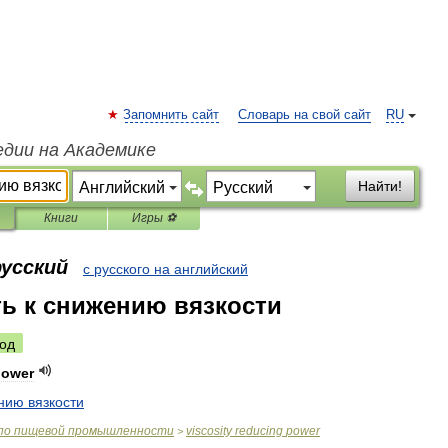
Запомнить сайт
Словарь на свой сайт
RU
едии на Академике
Найти!
Книги
Игры ⚽
русский
с русского на английский
ь к снижению вязкости
од
power
нию
вязкости
по
пищевой
промышленности
viscosity
reducing
power
>