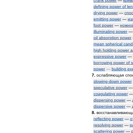
crank
power
—
крив
defining
power
of
len
drying
power
—
спо
emitting
power
—
из
foot
power
—
ножно
illuminating
power
oil
absorption
power
mean
spherical
cand
high
holding
power
a
expressive
power
—
borrowing
power
of
s
power
—
building
ex
7
.
ослабляющая
спо
slowing
-
down
power
speculative
power
coagulating
power
dispersing
power
—
dispersive
power
—
8
.
восстанавливающ
reflecting
power
—
о
resolving
power
—
р
scattering
power
—