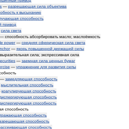
ошипный
привод
s
—
разрешающая
сила
объектива
собность
к
высыханию
лучающая
способность
й
привод
—
сила
света
—
способность
абсорбировать
масло
;
маслоёмкость
le
power
—
средняя
сферическая
сила
света
nchor
—
якорь
повышенной
держащей
силы
выразительная
сила
;
экспрессивная
сила
ecurities
—
заемная
сила
ценных
бумаг
ercise
—
упражнение
для
развития
силы
собность
—
замедляющая
способность
—
мыслительная
способность
—
коагулирующая
способность
диспергирующая
способность
диспергирующая
способность
ая
способность
тражающая
способность
азрешающая
способность
рассеивающая
способность