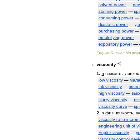
solvent
power
—
ра
staining
power
—
кр
consuming
power
diastatic
power
—
ди
purchasing
power
emulsifying
power
expository
power
—
English
-
Russian
big
poly
viscosity
6
1
.
n
вязкость
,
липкос
low
viscosity
—
мал
ink
viscosity
—
вязко
high
viscosity
—
выс
slurry
viscosity
—
вя
viscosity
curve
—
кр
2
.
n
физ
.
вязкость
,
в
viscosity
ratio
increm
engineering
unit
of
v
Engler
viscosity
—
у
viscosity
control
devi