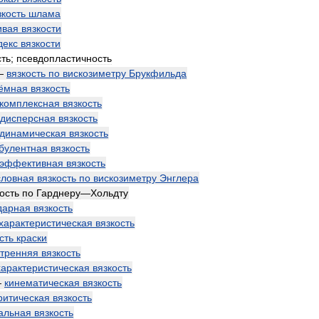
зкость
шлама
ивая
вязкости
декс
вязкости
сть
;
псевдопластичность
—
вязкость
по
вискозиметру
Брукфильда
ёмная
вязкость
комплексная
вязкость
дисперсная
вязкость
динамическая
вязкость
булентная
вязкость
эффективная
вязкость
словная
вязкость
по
вискозиметру
Энглера
ость
по
Гарднеру
—
Хольдту
дарная
вязкость
характеристическая
вязкость
сть
краски
утренняя
вязкость
характеристическая
вязкость
—
кинематическая
вязкость
ритическая
вязкость
альная
вязкость