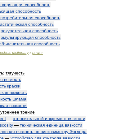
створяющая
способность
асящая
способность
—
потребительная
способность
астатическая
способность
—
покупательная
способность
—
эмульгирующая
способность
объяснительная
способность
technic
dictionary
power
>
ть
;
тягучесть
ая
вязкость
сть
краски
окая
вязкость
зкость
шлама
ивая
вязкости
нутреннее
трение
ent
—
относительный
инкремент
вязкости
iscosity
—
техническая
единица
вязкости
словная
вязкость
по
вискозиметру
Энглера
ce
—
устройство
для
контроля
вязкости