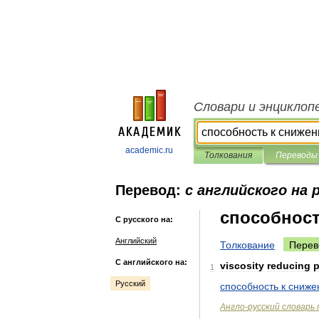
Словари и энциклоп
academic.ru
Толкования
Переводы
Перевод:
с английского на 
способност
С русского на:
Английский
Толкование
Перев
С английского на:
viscosity
reducing
1
Русский
способность
к
сниже
Англо
-
русский
словарь