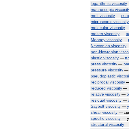
logarithmic
viscosity
macroscopic
viscosit
melt
viscosity
—
вяз
microscopic
viscosity
molecular
viscosity
molten
viscosity
—
в
Mooney
viscosity
—
Newtonian
viscosity
non
-
Newtonian
visco
plastic
viscosity
—
п
press
viscosity
—
ра
pressure
viscosity
pseudoplastic
viscosi
reciprocal
viscosity
reduced
viscosity
—
relative
viscosity
—
о
residual
viscosity
—
Saybolt
viscosity
—
shear
viscosity
—
сд
specific
viscosity
—
structural
viscosity