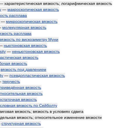
—
характеристическая
вязкость
;
логарифмическая
вязкость
y
—
макроскопическая
вязкость
кость
расплава
—
микроскопическая
вязкость
—
молекулярная
вязкость
язкость
расплава
вязкость
по
вискозиметру
Муни
—
ньютоновская
вязкость
sity
—
неньютоновская
вязкость
ластическая
вязкость
бочая
вязкость
—
вязкость
под
давлением
ty
—
псевдопластическая
вязкость
—
текучесть
приведённая
вязкость
тносительная
вязкость
остаточная
вязкость
условная
вязкость
по
Сейболту
виговая
вязкость
;
вязкость
в
условиях
сдвига
удельная
вязкость
;
относительное
изменение
вязкости
—
структурная
вязкость