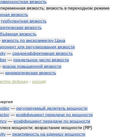
поверхностная
вязкость
—
переменная
вязкость
;
вязкость
в
переходном
режиме
инная
вязкость
—
турбулентная
вязкость
критическая
вязкость
объёмная
вязкость
—
вязкость
по
вискозиметру
Цана
мпонент
для
регулирования
вязкости
sity
—
среднеэффективная
вязкость
ber
—
предельное
число
вязкости
—
краска
повышенной
вязкости
—
кинематическая
вязкость
technic
dictionary
viscosity
>
нергия
ivider
—
регулируемый
делитель
мощности
actor
—
коэффициент
передачи
по
мощности
ency
—
коэффициент
передачи
по
мощности
плеск
мощности
;
возрастание
мощности
(
ЯР
)
vity
—
реактивность
на
единицу
мощности