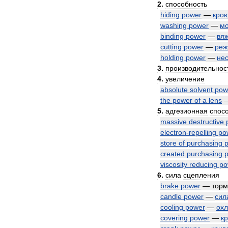
2
.
способность
hiding
power
—
кро
washing
power
—
м
binding
power
—
вя
cutting
power
—
реж
holding
power
—
не
3
.
производительнос
4
.
увеличение
absolute
solvent
pow
the
power
of
a
lens
5
.
адгезионная
спос
massive
destructive
electron
-
repelling
po
store
of
purchasing
created
purchasing
viscosity
reducing
po
6
.
сила
сцепления
brake
power
—
торм
candle
power
—
сил
cooling
power
—
ох
covering
power
—
к