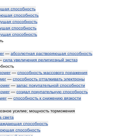
ющая
способность
оющая
способность
жущая
способность
ущая
способность
сущая
способность
ть
er
—
абсолютная
растворяющая
способность
—
сила
увеличения
религиозный
экстаз
обность
power
—
способность
массового
поражения
wer
—
способность
отталкивать
электроны
power
—
запас
покупательной
способности
power
—
создал
покупательную
способность
wer
—
способность
к
снижению
вязкости
озное
усилие
;
мощность
торможения
а
света
лаждающая
способность
роющая
способность