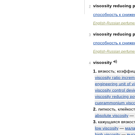
viscosity
reducing
2
способность
к
сниже
English
-
Russian
perfume
viscosity
reducing
p
3
способность
к
сниже
English
-
Russian
perfume
viscosity
4
1
.
вязкость
;
коэффиц
viscosity
ratio
increm
engineering
unit
of
v
viscosity
control
devi
viscosity
reducing
po
cuprammonium
visco
2
.
липкость
,
клейкост
absolute
viscosity
—
3
.
кажущаяся
вязкос
low
viscosity
—
мал
high
viscosity
—
выс