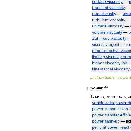
surface
viscosity
—
transient
viscosity
true
viscosity
—
ист
turbulent
viscosity
ultimate
viscosity
—
volume
viscosity
—
Zahn
cup
viscosity
viscosity
agent
—
ко
mean
-
effective
visco
limiting
viscosity
num
higher
viscosity
ink
kinematical
viscosity
English
-
Russian
big
poly
power
5
1
.
сила
,
мощность
,
э
varible
-
ratio
power
d
power
transmission
f
power
transfer
effici
power
flash
-
up
—
вс
per
unit
power
reacti