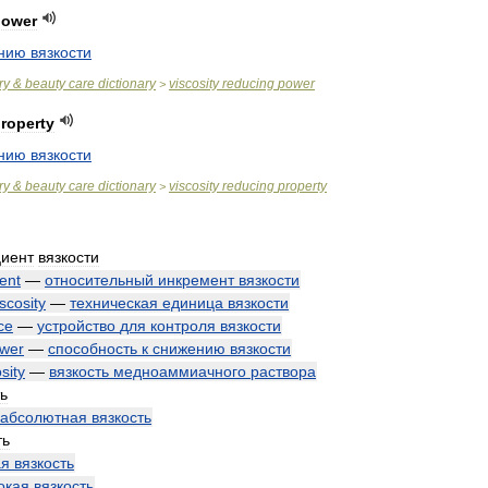
power
нию
вязкости
ry
&
beauty
care
dictionary
viscosity
reducing
power
>
roperty
нию
вязкости
ry
&
beauty
care
dictionary
viscosity
reducing
property
>
иент
вязкости
ent
—
относительный
инкремент
вязкости
iscosity
—
техническая
единица
вязкости
ce
—
устройство
для
контроля
вязкости
wer
—
способность
к
снижению
вязкости
sity
—
вязкость
медноаммиачного
раствора
ь
абсолютная
вязкость
ть
ая
вязкость
окая
вязкость