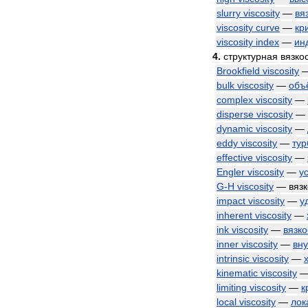
slurry
viscosity
—
вя
viscosity
curve
—
кр
viscosity
index
—
ин
4
.
структурная
вязко
Brookfield
viscosity
bulk
viscosity
—
объ
complex
viscosity
—
disperse
viscosity
—
dynamic
viscosity
—
eddy
viscosity
—
тур
effective
viscosity
—
Engler
viscosity
—
у
G
-
H
viscosity
—
вязк
impact
viscosity
—
у
inherent
viscosity
—
ink
viscosity
—
вязко
inner
viscosity
—
вн
intrinsic
viscosity
—
kinematic
viscosity
limiting
viscosity
—
к
local
viscosity
—
лок