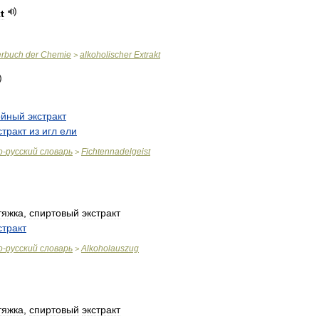
t
erbuch
der
Chemie
alkoholischer
Extrakt
>
ойный
экстракт
стракт
из
игл
ели
о
-
русский
словарь
Fichtennadelgeist
>
тяжка
,
спиртовый
экстракт
стракт
о
-
русский
словарь
Alkoholauszug
>
тяжка
,
спиртовый
экстракт