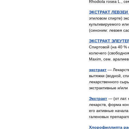
Rhodiola
rosea
L
.,
се
ЭКСТРАКТ
ЛЕВЗЕИ
этиловом
спирте
)
эк
культивируемого
или
(
синоним:
левзея
са
ЭКСТРАКТ
ЭЛЕУТЕ
Спиртовой
(
на
40
%
колючего
(
свободноя
Махim
,
сем
.
аралиев
экстракт
—
Лекарст
вытяжки
(
водной
,
сп
лекарственного
сырь
экстрактивные
и
/
или
Экстракт
— (
от
лат
.
лекарств
,
форма
ко
его
активные
начала
галеновых
препарат
Хлорофиллипта
ра