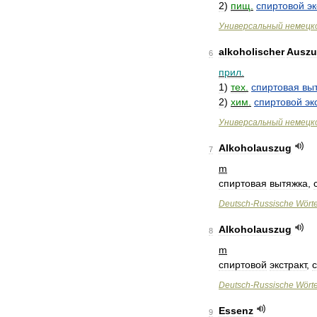
2
)
пищ
.
спиртовой
эк
Универсальный
немецк
alkoholischer
Ausz
6
прил
.
1
)
тех
.
спиртовая
вы
2
)
хим
.
спиртовой
эк
Универсальный
немецк
Alkoholauszug
7
m
спиртовая
вытяжка
,
Deutsch
-
Russische
Wört
Alkoholauszug
8
m
спиртовой
экстракт
,
Deutsch
-
Russische
Wört
Essenz
9