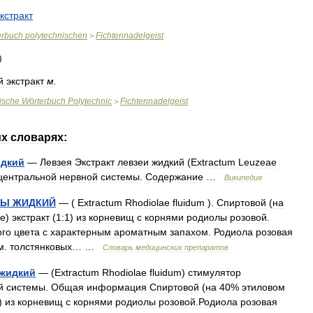
кстракт
erbuch
polytechnischen
Fichtennadelgeist
>
й
экстракт
м
.
ische
Wörterbuch
Polytechnic
Fichtennadelgeist
>
их
словарях:
дкий
—
Левзея
Экстракт
левзеи
жидкий
(
Extractum
Leuzeae
центральной
нервной
системы
.
Содержание
…
Википедия
ЛЫ
ЖИДКИЙ
— (
Extractum
Rhodiolae
fluidum
).
Спиртовой
(
на
те
)
экстракт
(
1:1
)
из
корневищ
с
корнями
родиолы
розовой
.
ого
цвета
с
характерным
ароматным
запахом
.
Родиола
розовая
м
.
толстянковых
… …
Словарь
медицинских
препаратов
жидкий
— (
Extractum
Rhodiolae
fluidum
)
стимулятор
й
системы
.
Общая
информация
Спиртовой
(
на
40
%
этиловом
)
из
корневищ
с
корнями
родиолы
розовой
.
Родиола
розовая