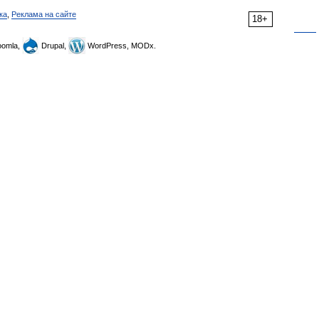
ка
,
Реклама на сайте
18+
omla,
Drupal,
WordPress, MODx.