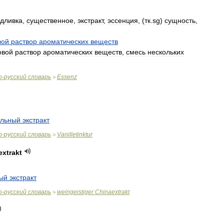
дливка
,
существенное
,
экстракт
,
эссенция
, (
тк
.
sg
)
сущность
,
вой
раствор
ароматических
веществ
овой
раствор
ароматических
веществ
,
смесь
нескольких
о
-
русский
словарь
Essenz
>
ильный
экстракт
о
-
русский
словарь
Vanilletinktur
>
extrakt
ый
экстракт
о
-
русский
словарь
weingeistiger
Chinaextrakt
>