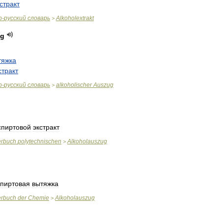
стракт
о
-
русский
словарь
Alkoholextrakt
>
ug
тяжка
стракт
о
-
русский
словарь
alkoholischer
Auszug
>
спиртовой
экстракт
erbuch
polytechnischen
Alkoholauszug
>
спиртовая
вытяжка
erbuch
der
Chemie
Alkoholauszug
>