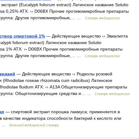
экстракт
(
Eucalypti
foliorum
extract
)
Латинское
название
Solutio
osa
0
,
25
%
АТХ:
››
D06BX
Прочие
противомикробные
препараты
группа:
Другие
противомикробные
,… …
Словарь
медицинских
створ
спиртовой
1
%
—
Действующее
вещество
››
Эвкалипта
alypti
foliorum
extract
)
Латинское
название
Solutio
osa
1
%
АТХ:
››
D06BX
Прочие
противомикробные
препараты
группа:
Другие
противомикробные
,… …
Словарь
медицинских
жидкий
—
Действующее
вещество
››
Родиолы
розовой
и
(
Rhodiolae
roseae
rhizomata
cum
radicibus
)
Латинское
Rhodiolae
fluidum
АТХ:
››
A13A
Общетонизирующие
препараты
группа:
Общетонизирующие
средства
и
… …
Словарь
медицинских
ая
—
спиртовой
экстракт
порошка
лакмуса
;
применяется
в
в
качестве
индикатора
способности
бактерий
к
кислото
или
…
Большой
медицинский
словарь