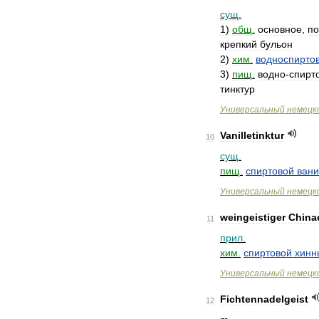
сущ
.
1
)
общ
.
основное
,
по
крепкий
бульон
2
)
хим
.
водноспирто
3
)
пищ
.
водно
-
спирт
тинктур
Универсальный
немецк
Vanilletinktur
10
сущ
.
пищ
.
спиртовой
ван
Универсальный
немецк
weingeistiger
China
11
прил
.
хим
.
спиртовой
хинн
Универсальный
немецк
Fichtennadelgeist
12