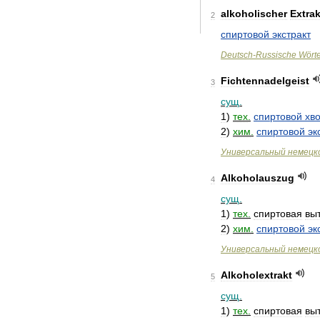
alkoholischer
Extrak
2
спиртовой
экстракт
Deutsch
-
Russische
Wört
Fichtennadelgeist
3
сущ
.
1
)
тех
.
спиртовой
хв
2
)
хим
.
спиртовой
эк
Универсальный
немецк
Alkoholauszug
4
сущ
.
1
)
тех
.
спиртовая
вы
2
)
хим
.
спиртовой
эк
Универсальный
немецк
Alkoholextrakt
5
сущ
.
1
)
тех
.
спиртовая
вы