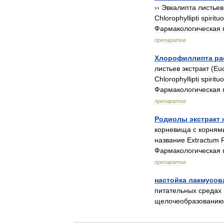
››
Эвкалипта
листьев
Chlorophyllipti
spiritu
Фармакологическая
препаратов
Хлорофиллипта
ра
листьев
экстракт
(
Euc
Chlorophyllipti
spiritu
Фармакологическая
препаратов
Родиолы
экстракт
корневища
с
корням
название
Extractum
Фармакологическая
препаратов
настойка
лакмусов
питательных
средах
щелочеобразованию