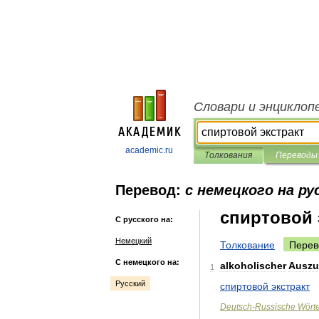
Словари и энциклоп
academic.ru
Толкования
Переводы
Перевод:
с немецкого на ру
спиртовой 
С русского на:
Немецкий
Толкование
Перев
С немецкого на:
alkoholischer
Ausz
1
Русский
спиртовой
экстракт
Deutsch
-
Russische
Wört