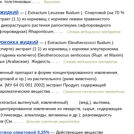
м
.
толстянковых
… …
Википедия
ЖИДКИЙ
— (
Extractum
Leuzeae
fluidum
).
Спиртовой
(
на
70
%
стракт
(
1:1
)
из
корневищ
с
корнями
левзеи
травянистого
дикорастущего
растения
рапонтикума
сафлоровидного
флоровидная
)
Rhaponticum
… …
Словарь
медицинских
препаратов
РОКОККА
ЖИДКИЙ
— (
Extractum
Eleutherococci
fluidum
).
спирте
)
экстракт
(
1:1
)
из
корневищ
с
корнями
элеутерококка
годника
колючего
)
Eleutherococcus
senticosus
(
Rupr
.
еt
Maxim
)
ых
(
Araliaceae
).
Жидкость
… …
Словарь
медицинских
препаратов
венный
препарат
в
форме
концентрированного
извлечения
,
иртовой
и
пр
.)
из
растительного
(
реже
животного
)
я
. [
МУ
64
01
001
2002
]
экстракт
Продукт
,
содержащий
ароматические
вещества
… …
Справочник
технического
переводчика
extractus
вытянутый
,
извлечённый
) (
мед
.),
вытяжка
,
нцентрированное
извлечение
из
лекарств
,
сырья
,
содержащее
(
гликозиды
,
алкалоиды
,
витамины
и
др
.);
разновидность
ов
(
См
.… …
Большая
советская
энциклопедия
створ
спиртовой
0
,
25
%
—
Действующее
вещество