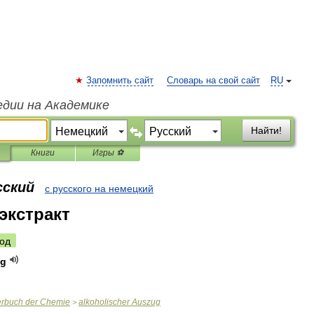
Запомнить сайт
Словарь на свой сайт
RU
едии на Академике
Найти!
Книги
Игры ⚽
сский
с русского на немецкий
экстракт
од
ug
erbuch
der
Chemie
alkoholischer
Auszug
>