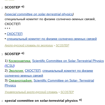
SCOSTEP
2
(
special committee on solar-terrestrial physics
)
специальный комитет по физике солнечно-земных связей,
СКОСТЕП
* * *
•
СКОСТЕП
•
специальный комитет по физике солнечно-земных связей
Англо-русский словарь по экологии
SCOSTEP
>
SCOSTEP
3
1)
Космонавтика:
Scientific Committee on Solar-Terrestrial Physics
(
ICSU
)
2)
Экология:
СКОСТЕП
,
специальный комитет по физике
солнечно-земных связей
3)
Океанография:
Scientific Committee on Solar- Terrestrial
Physics
Универсальный англо-русский словарь
SCOSTEP
>
special committee on solar-terrestrial physics
4