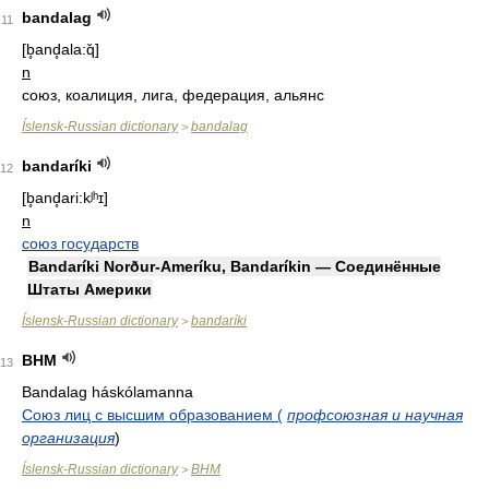
bandalag
11
[b̥and̥ala:q̌]
n
союз, коалиция, лига, федерация, альянс
Íslensk-Russian dictionary
bandalag
>
bandaríki
12
[b̥and̥ari:kʲʰɪ]
n
союз государств
Bandaríki Norður-Ameríku, Bandaríkin — Соединённые
Штаты Америки
Íslensk-Russian dictionary
bandaríki
>
BHM
13
Bandalag háskólamanna
Союз лиц с высшим образованием (
профсоюзная и научная
организация
)
Íslensk-Russian dictionary
BHM
>