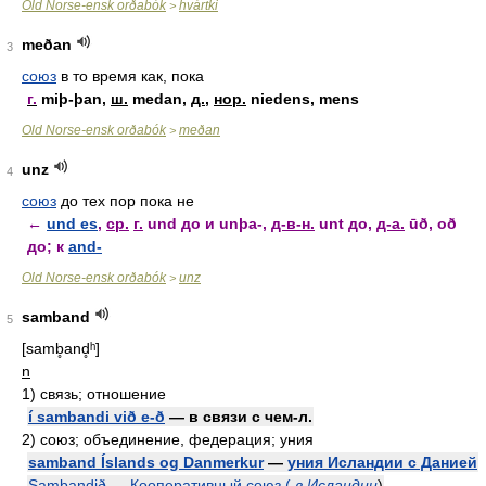
Old Norse-ensk orðabók
hvártki
>
meðan
3
союз
в то время как, пока
г.
miþ-þan,
ш.
medan,
д.
,
нор.
niedens, mens
Old Norse-ensk orðabók
meðan
>
unz
4
союз
до тех пор пока не
←
und es
,
ср.
г.
und до и unþa-,
д-в-н.
unt до,
д-а.
ūð, oð
до; к
and-
Old Norse-ensk orðabók
unz
>
samband
5
[samb̥and̥ʰ]
n
1)
связь; отношение
í sambandi við e-ð
— в связи с чем-л.
2)
союз; объединение, федерация; уния
samband Íslands og Danmerkur
—
уния Исландии с Данией
Sambandið
—
Кооперативный союз (
в Исландии
)