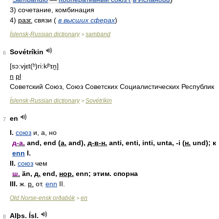
3)
сочетание, комбинация
4)
разг.
связи (
в высших сферах
)
Íslensk-Russian dictionary
samband
>
Sovétríkin
6
[sɔ:vjεt(ʰ)ri:kʲʰɪn̬]
n
pl
Советский Союз, Союз Советских Социалистических Республик
Íslensk-Russian dictionary
Sovétríkin
>
en
7
I.
союз
и, а, но
д-а.
and, end (
а.
and),
д-в-н.
anti, enti, inti, unta, -i (
н.
und); к
enn
I.
II.
союз
чем
ш.
än,
д.
end,
нор.
enn; этим. спорна
III.
ж.
р.
от.
enn
II.
Old Norse-ensk orðabók
en
>
Alþs. Ísl.
8