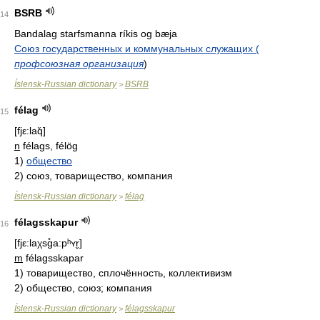
BSRB
14
Bandalag starfsmanna ríkis og bæja
Союз государственных и коммунальных служащих (
профсоюзная организация
)
Íslensk-Russian dictionary
BSRB
>
félag
15
[fjε:laq̌]
n
félags, félög
1)
общество
2)
союз, товарищество, компания
Íslensk-Russian dictionary
félag
>
félagsskapur
16
[fjε:laχsg̊a:pʰʏr̬]
m
félagsskapar
1)
товарищество, сплочённость, коллективизм
2)
общество, союз; компания
Íslensk-Russian dictionary
félagsskapur
>