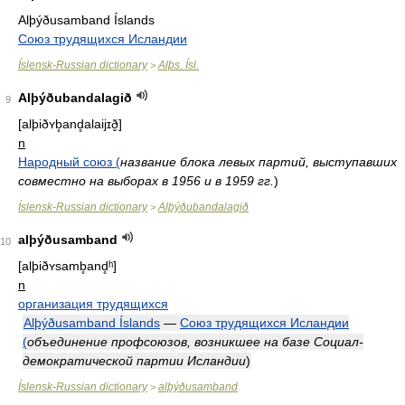
Alþýðusamband Íslands
Союз трудящихся Исландии
Íslensk-Russian dictionary
Alþs. Ísl.
>
Alþýðubandalagið
9
[alþiðʏb̥and̥alaijɪð̬]
n
Народный союз (
название блока левых партий, выступавших
совместно на выборах в 1956 и в 1959 гг.
)
Íslensk-Russian dictionary
Alþýðubandalagið
>
alþýðusamband
10
[alþiðʏsamb̥and̥ʰ]
n
организация трудящихся
Alþýðusamband Íslands
—
Союз трудящихся Исландии
(
объединение профсоюзов, возникшее на базе Социал-
демократической партии Исландии
)
Íslensk-Russian dictionary
alþýðusamband
>