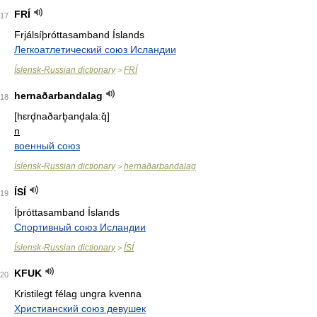
FRÍ
17
Frjálsíþróttasamband Íslands
Легкоатлетический союз Исландии
Íslensk-Russian dictionary
FRÍ
>
hernaðarbandalag
18
[hεrd̥naðarb̥and̥ala:q̌]
n
военный союз
Íslensk-Russian dictionary
hernaðarbandalag
>
ÍSÍ
19
Íþróttasamband Íslands
Спортивный союз Исландии
Íslensk-Russian dictionary
ÍSÍ
>
KFUK
20
Kristilegt félag ungra kvenna
Христианский союз девушек