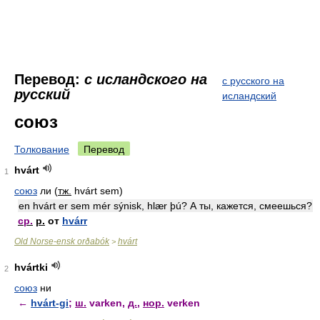
Перевод:
с исландского на
с русского на
русский
исландский
союз
Толкование
Перевод
hvárt
1
союз
ли
(
тж.
hvárt sem)
en hvárt er sem mér sýnisk, hlær þú?
А ты, кажется, смеешься?
ср.
р.
от
hvárr
Old Norse-ensk orðabók
hvárt
>
hvártki
2
союз
ни
←
hvárt-gi
;
ш.
varken,
д.
,
нор.
verken