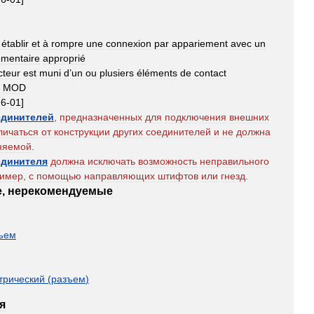
établir
et
à
rompre
une
connexion
par
appariement
avec
un
mentaire
approprié
cteur
est
muni
d
’
un
ou
plusiers
éléments
de
contact
MOD
26
-
01
]
единителей
,
предназначенных
для
подключения
внешних
личаться
от
конструкции
других
соединителей
и
не
должна
няемой
.
единителя
должна
исключать
возможность
неправильного
имер
,
с
помощью
направляющих
штифтов
или
гнезд
.
е
,
нерекомендуемые
ъем
трический
(
разъем
)
я