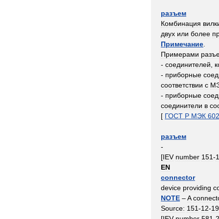
разъем
Комбинация
вилк
двух
или
более
п
Примечание
.
Примерами
разъ
-
соединителей
,
к
-
приборные
соед
соответствии
с
М
-
приборные
соед
соединители
в
со
[
ГОСТ
Р
МЭК
60
разъем
-
[
IEV
number
151
-
EN
connector
device
providing
c
NOTE
–
A
connect
Source:
151
-
12
-
19
[
IEV
number
581
-