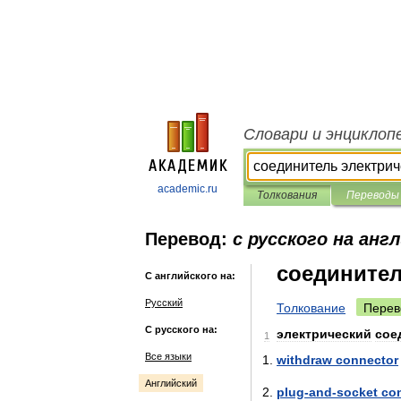
Словари и энциклоп
academic.ru
Толкования
Переводы
Перевод:
с русского на анг
соединител
С английского на:
Русский
Толкование
Перев
С русского на:
электрический
сое
1
Все языки
withdraw
connector
Английский
plug
-
and
-
socket
co