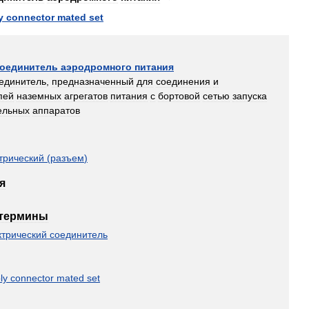
y
connector
mated
set
оединитель
аэродромного
питания
единитель
,
предназначенный
для
соединения
и
пей
наземных
агрегатов
питания
с
бортовой
сетью
запуска
ельных
аппаратов
трический
(
разъем
)
я
термины
ктрический
соединитель
ly
connector
mated
set