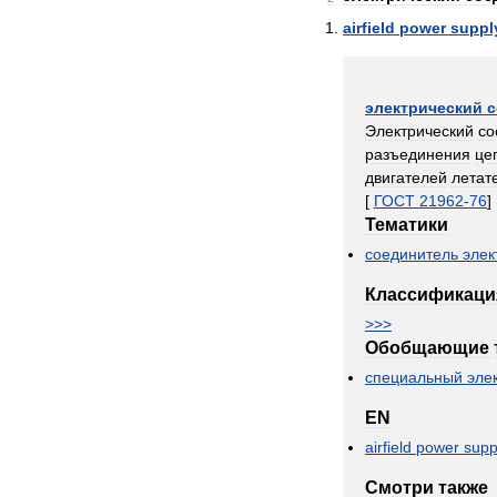
airfield
power
suppl
электрический
с
Электрический
со
разъединения
це
двигателей
летат
[
ГОСТ
21962
-
76
]
Тематики
соединитель
элек
Классификаци
>>>
Обобщающие
специальный
эле
EN
airfield
power
supp
Смотри
также