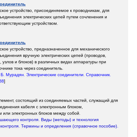
оединитель
ское
устройство
,
присоединяемое
к
проводникам
,
для
ъединения
электрических
цепей
путем
сочленения
и
ответствующим
устройством
.
оединитель
ское
устройство
,
предназначенное
для
механического
ъединения
вручную
электрических
цепей
(
проводов
,
,
узлов
и
блоков
)
в
различных
видах
аппаратуры
при
очнике
тока
через
соединитель
.
.
Б
.
Мурадян
.
Электрические
соединители
.
Справочник
.
88
]
лемент
,
состоящий
из
соединяемых
частей
,
служащий
для
оединения
кабеля
с
электронным
блоком
,
м
или
электронных
блоков
между
собой
.
ушающего
контроля
.
Виды
(
методы
)
и
технология
контроля
.
Термины
и
определения
(
справочное
пособие
).