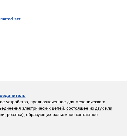
mated
set
оединитель
кое
устройство
,
предназначенное
для
механического
ьединения
электрических
цепей
,
состоящее
из
двух
или
лки
,
розетки
),
образующих
разъемное
контактное