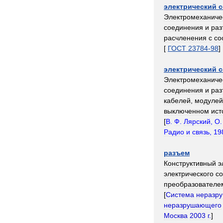
электрический
с
Электромеханиче
соединения
и
раз
расчленения
с
со
[
ГОСТ
23784
-
98
]
электрический
с
Электромеханиче
соединения
и
раз
кабелей
,
модулей
выключенном
ист
[
В
.
Ф
.
Лярский
,
О
Радио
и
связь
,
19
разъем
Конструктивный
э
электрического
с
преобразователе
[
Система
неразр
неразрушающего
Москва
2003
г
.
]