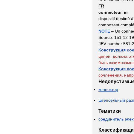
FR
connecteur
,
m
dispositif
destiné
à
composant
complé
NOTE
–
Un
conne
Source:
151
-
12
-
19
[
IEV
number
581
-
Конструкция
со
цепей
,
должна
от
быть
взаимозаме
Конструкция
со
сочленения
,
напр
Недопустимы
коннектор
штепсельный
раз
Тематики
соединитель
элек
Классификаци