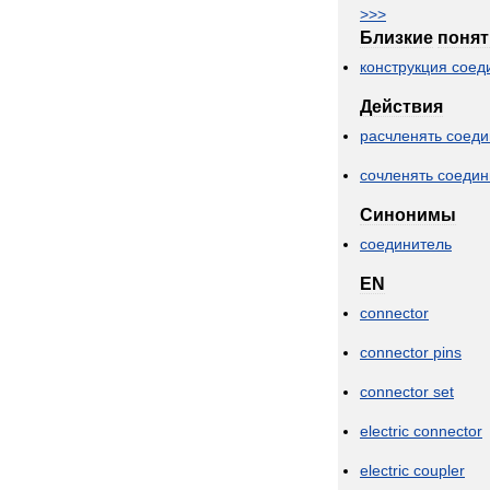
>>>
Близкие
понят
конструкция
соед
Действия
расчленять
соеди
сочленять
соедин
Синонимы
соединитель
EN
connector
connector
pins
connector
set
electric
connector
electric
coupler