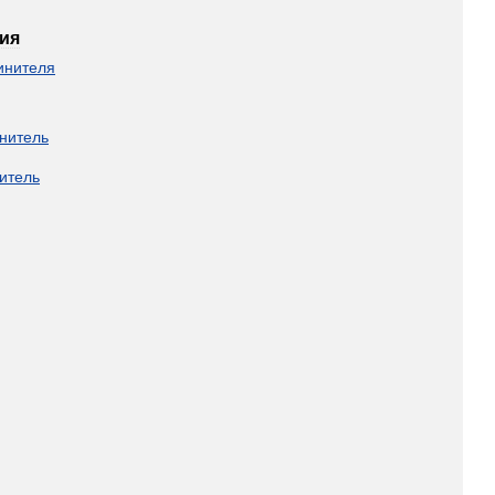
ия
инителя
нитель
итель