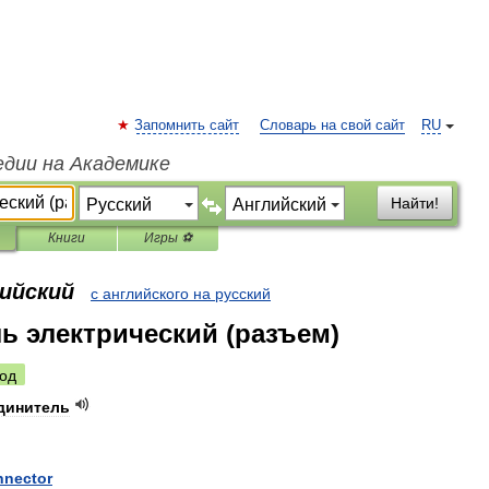
Запомнить сайт
Словарь на свой сайт
RU
едии на Академике
Найти!
Книги
Игры ⚽
лийский
с английского на русский
ь электрический (разъем)
од
динитель
nnector