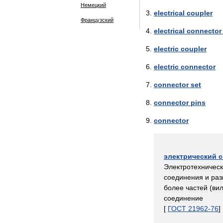
Немецкий
electrical
coupler
Французский
electrical
connector
electric
coupler
electric
connector
connector
set
connector
pins
connector
электрический
с
Электротехничес
соединения
и
раз
более
частей
(
ви
соединение
[
ГОСТ
21962
-
76
]