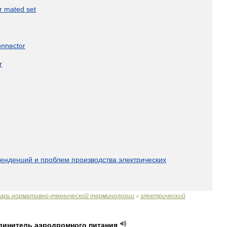
r
mated
set
onnector
r
тенденций
и
проблем
производства
электрических
варь
нормативно
-
технической
терминологии
электрический
>
динитель
аэродромного
питания