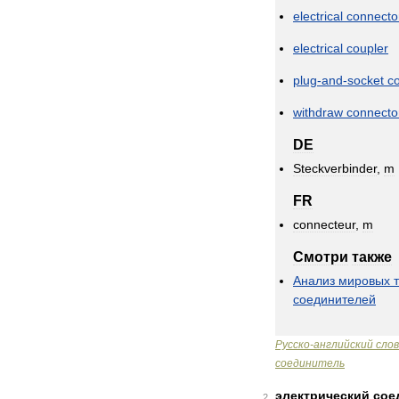
electrical
connecto
electrical
coupler
plug
-
and
-
socket
c
withdraw
connecto
DE
Steckverbinder
,
m
FR
connecteur
,
m
Смотри
также
Анализ
мировых
соединителей
Русско
-
английский
сло
соединитель
электрический
сое
2