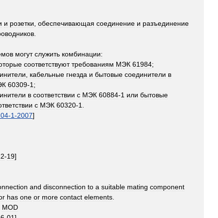
и
и
розетки
,
обеспечивающая
соединение
и
разъединение
роводников
.
емов
могут
служить
комбинации:
оторые
соответствуют
требованиям
МЭК
61984
;
инители
,
кабельные
гнезда
и
бытовые
соединители
в
ЭК
60309
-
1
;
инители
в
соответствии
с
МЭК
60884
-
1
или
бытовые
ответствии
с
МЭК
60320
-
1
.
204
-
1
-
2007
]
12
-
19
]
onnection
and
disconnection
to
a
suitable
mating
component
or
has
one
or
more
contact
elements
.
MOD
26
-
01
]