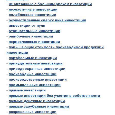
-
не связанные с большим риском инвестиции
-
неэластичные инвестиции
-
ослабленные инвестиции
-
осуществленные сверху вниз инвестиции
-
инвестиции от нуля
-
отрицательные инвестиции
-
ошибочные инвестиции
-
первоклассные инвестиции
-
повышающие стоимость производимой продукции
инвестиции
-
портфельные инвестиции
-
принудительные инвестиции
-
природоохранные инвестиции
-
производные инвестиции
-
производственные инвестиции
-
промышленные инвестиции
-
прямые инвестиции
-
прямые инвестиции без участия в собственности
-
прямые денежные инвестиции
-
прямые зарубежные инвестиции
-
разрешенные инвестиции