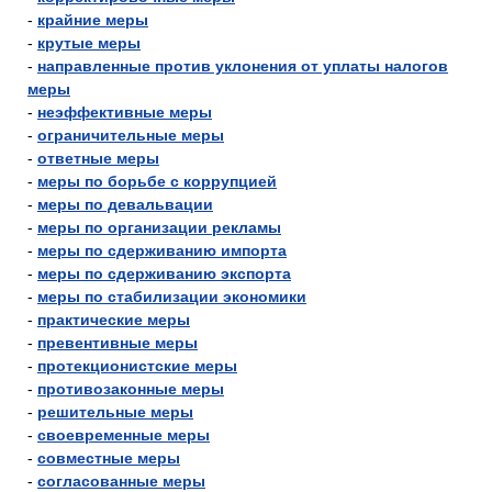
-
крайние меры
-
крутые меры
-
направленные против уклонения от уплаты налогов
меры
-
неэффективные меры
-
ограничительные меры
-
ответные меры
-
меры по борьбе с коррупцией
-
меры по девальвации
-
меры по организации рекламы
-
меры по сдерживанию импорта
-
меры по сдерживанию экспорта
-
меры по стабилизации экономики
-
практические меры
-
превентивные меры
-
протекционистские меры
-
противозаконные меры
-
решительные меры
-
своевременные меры
-
совместные меры
-
согласованные меры