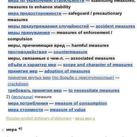
мера по укреплению стабильности
— stabilizing measures,
measures to enhance stability
мера предосторожности
— safeguard / precautionary
measures
меры предупреждения случайностей
—
accident measures
меры принуждения
— measures of enforcement /
compulsion
меры, причиняющие вред — harmful measures
противодействия
—
countermeasure
меры, связанные с чем-л. — associated measures
объём и характер мер
—
scope and character of measures
принятие мер
—
adoption of measures
принятие крутых мер
(по борьбе с преступностью)
—
crackdown
требовать принятия мер
—
to necessitate measures
2)
(величина)
measure
мера потребления
—
measure of consumption
мера стоимости
—
measure of value
Russian-english dctionary of diplomacy
мера мер·а
>
мера
9