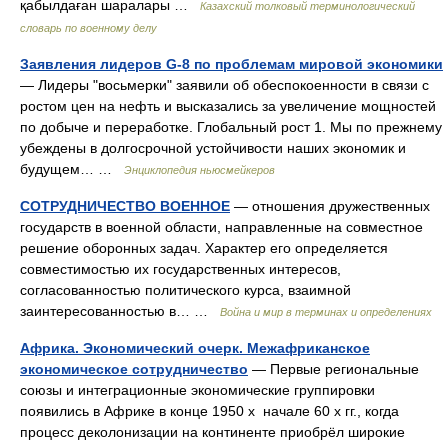
қабылдаған шаралары …
Казахский толковый терминологический
словарь по военному делу
Заявления лидеров G-8 по проблемам мировой экономики
— Лидеры "восьмерки" заявили об обеспокоенности в связи с
ростом цен на нефть и высказались за увеличение мощностей
по добыче и переработке. Глобальный рост 1. Мы по прежнему
убеждены в долгосрочной устойчивости наших экономик и
будущем… …
Энциклопедия ньюсмейкеров
СОТРУДНИЧЕСТВО ВОЕННОЕ
— отношения дружественных
государств в военной области, направленные на совместное
решение оборонных задач. Характер его определяется
совместимостью их государственных интересов,
согласованностью политического курса, взаимной
заинтересованностью в… …
Война и мир в терминах и определениях
Африка. Экономический очерк. Межафриканское
экономическое сотрудничество
— Первые региональные
союзы и интеграционные экономические группировки
появились в Африке в конце 1950 х начале 60 х гг., когда
процесс деколонизации на континенте приобрёл широкие