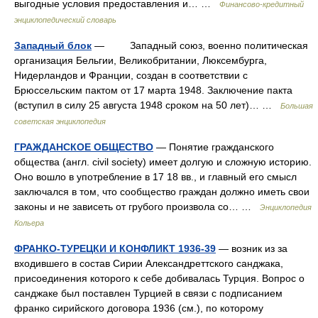
выгодные условия предоставления и… …
Финансово-кредитный
энциклопедический словарь
Западный блок
— Западный союз, военно политическая
организация Бельгии, Великобритании, Люксембурга,
Нидерландов и Франции, создан в соответствии с
Брюссельским пактом от 17 марта 1948. Заключение пакта
(вступил в силу 25 августа 1948 сроком на 50 лет)… …
Большая
советская энциклопедия
ГРАЖДАНСКОЕ ОБЩЕСТВО
— Понятие гражданского
общества (англ. civil society) имеет долгую и сложную историю.
Оно вошло в употребление в 17 18 вв., и главный его смысл
заключался в том, что сообщество граждан должно иметь свои
законы и не зависеть от грубого произвола со… …
Энциклопедия
Кольера
ФРАНКО-ТУРЕЦКИ И КОНФЛИКТ 1936-39
— возник из за
входившего в состав Сирии Александреттского санджака,
присоединения которого к себе добивалась Турция. Вопрос о
санджаке был поставлен Турцией в связи с подписанием
франко сирийского договора 1936 (см.), по которому