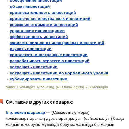
-
обесценение инвестиций
-
объект инвестиций
-
привлекательность инвестиций
-
привлечение иностранных инвестиций
-
снижение стоимости инвестиций
-
управление инвестициями
-
эффективность инвестиций
-
зависеть сильно от иностранных инвестиций
-
окупать инвестиции
-
привлекать иностранные инвестиции
-
разрабатывать стратегию инвестиций
-
сокращать инвестиции
-
сокращать инвестиции до нормального уровня
-
субсидировать инвестиции
Banks. Exchanges. Accounting. (Russian-English)
инвестиции
>
См. также в других словарях:
бірлескен шаралар
— (Совместные меры)
келісімшарттарының дұрыс орындалуын (сәйкес келуін) басқа
жақтың тексеруіне мүмкіндік беру мақсатында бір жақтың