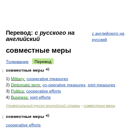
Перевод:
с русского на
с английского на
английский
русский
совместные меры
Толкование
Перевод
совместные меры
1
1)
Military:
cooperative measures
2)
Diplomatic term:
co-operative measures
,
joint measures
3)
Politics:
cooperative efforts
4)
Business:
joint efforts
Универсальный русско-английский словарь
совместные меры
>
совместные меры
2
cooperative efforts