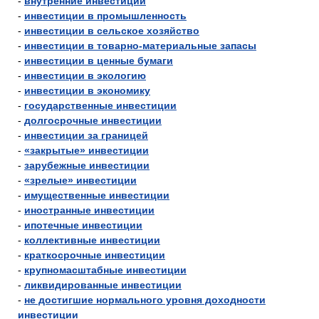
-
внутренние инвестиции
-
инвестиции в промышленность
-
инвестиции в сельское хозяйство
-
инвестиции в товарно-материальные запасы
-
инвестиции в ценные бумаги
-
инвестиции в экологию
-
инвестиции в экономику
-
государственные инвестиции
-
долгосрочные инвестиции
-
инвестиции за границей
-
«закрытые» инвестиции
-
зарубежные инвестиции
-
«зрелые» инвестиции
-
имущественные инвестиции
-
иностранные инвестиции
-
ипотечные инвестиции
-
коллективные инвестиции
-
краткосрочные инвестиции
-
крупномасштабные инвестиции
-
ликвидированные инвестиции
-
не достигшие нормального уровня доходности
инвестиции