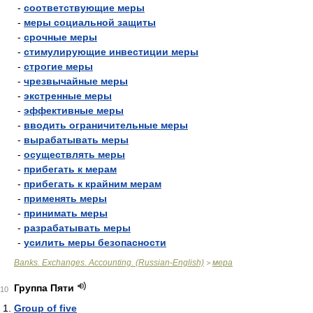
-
соответствующие меры
-
меры социальной защиты
-
срочные меры
-
стимулирующие инвестиции меры
-
строгие меры
-
чрезвычайные меры
-
экстренные меры
-
эффективные меры
-
вводить ограничительные меры
-
вырабатывать меры
-
осуществлять меры
-
прибегать к мерам
-
прибегать к крайним мерам
-
применять меры
-
принимать меры
-
разрабатывать меры
-
усилить меры безопасности
Banks. Exchanges. Accounting. (Russian-English)
мера
>
Группа Пяти
10
Group of five