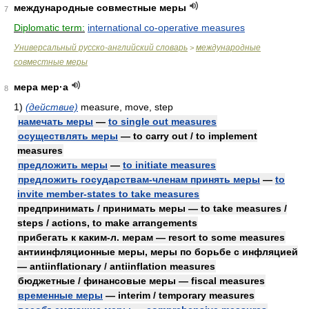
международные совместные меры
7
Diplomatic term:
international co-operative measures
Универсальный русско-английский словарь
международные
>
совместные меры
мера мер·а
8
1)
(действие)
measure, move, step
намечать меры
—
to single out measures
осуществлять меры
— to carry out / to implement
measures
предложить меры
—
to initiate measures
предложить государствам-членам принять меры
—
to
invite member-states to take measures
предпринимать / принимать меры — to take measures /
steps / actions, to make arrangements
прибегать к каким-л. мерам — resort to some measures
антиинфляционные меры, меры по борьбе с инфляцией
— antiinflationary / antiinflation measures
бюджетные / финансовые меры — fiscal measures
временные меры
— interim / temporary measures