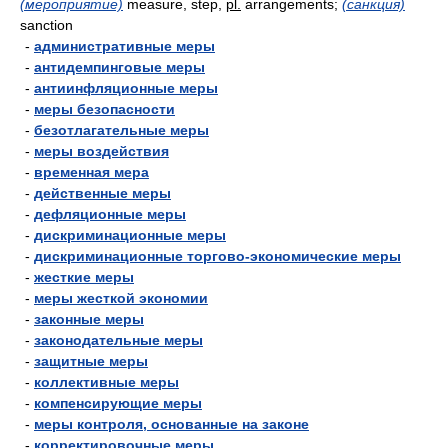
(мероприятие)
measure, step,
pl.
arrangements;
(санкция)
sanction
-
административные меры
-
антидемпинговые меры
-
антиинфляционные меры
-
меры безопасности
-
безотлагательные меры
-
меры воздействия
-
временная мера
-
действенные меры
-
дефляционные меры
-
дискриминационные меры
-
дискриминационные торгово-экономические меры
-
жесткие меры
-
меры жесткой экономии
-
законные меры
-
законодательные меры
-
защитные меры
-
коллективные меры
-
компенсирующие меры
-
меры контроля, основанные на законе
-
корректировочные меры