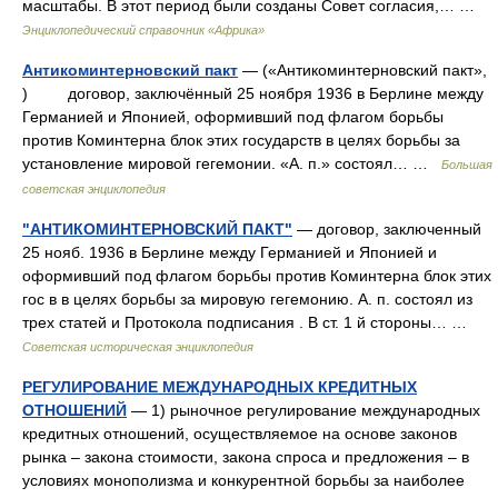
масштабы. В этот период были созданы Совет согласия,… …
Энциклопедический справочник «Африка»
Антикоминтерновский пакт
— («Антикоминтерновский пакт»,
) договор, заключённый 25 ноября 1936 в Берлине между
Германией и Японией, оформивший под флагом борьбы
против Коминтерна блок этих государств в целях борьбы за
установление мировой гегемонии. «А. п.» состоял… …
Большая
советская энциклопедия
"АНТИКОМИНТЕРНОВСКИЙ ПАКТ"
— договор, заключенный
25 нояб. 1936 в Берлине между Германией и Японией и
оформивший под флагом борьбы против Коминтерна блок этих
гос в в целях борьбы за мировую гегемонию. А. п. состоял из
трех статей и Протокола подписания . В ст. 1 й стороны… …
Советская историческая энциклопедия
РЕГУЛИРОВАНИЕ МЕЖДУНАРОДНЫХ КРЕДИТНЫХ
ОТНОШЕНИЙ
— 1) рыночное регулирование международных
кредитных отношений, осуществляемое на основе законов
рынка – закона стоимости, закона спроса и предложения – в
условиях монополизма и конкурентной борьбы за наиболее