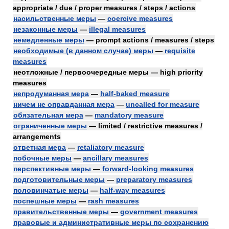
appropriate / due / proper measures / steps / actions
насильственные меры
—
coercive measures
незаконные меры
—
illegal measures
немедленные меры
— prompt actions / measures / steps
необходимые (в данном случае) меры
—
requisite
measures
неотложные / первоочередные меры — high priority
measures
непродуманная мера
—
half-baked measure
ничем не оправданная мера
—
uncalled for measure
обязательная мера
—
mandatory measure
ограниченные меры
— limited / restrictive measures /
arrangements
ответная мера
—
retaliatory measure
побочные меры
—
ancillary measures
перспективные меры
—
forward-looking measures
подготовительные меры
—
preparatory measures
половинчатые меры
—
half-way measures
поспешные меры
—
rash measures
правительственные меры
—
government measures
правовые и административные меры по сохранению