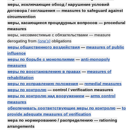
меры, исключающие обход / нарушение условий
договора / соглашения — measures to safeguard against
circumvention
меры, касающиеся процедурных вопросов — procedural
measures
меры, несовместимые с обязательствами — measure
derogating from
(one's)
obligations
меры общественного воздействия
—
measures of public
influence
меры по борьбе с монополиями
—
anti-monopoly
measures
меры по восстановлению в правах
—
measures of
rehabilitation
меры по исправлению положения
—
remedial measures
меры по контролю
— control / verification measures
меры по контролю над вооружением
—
arms control
measures
обеспечивать соответствующие меры по контролю
—
to
provide adequate measures of verification
мера по нормированию / распределению — rationing
arrangements