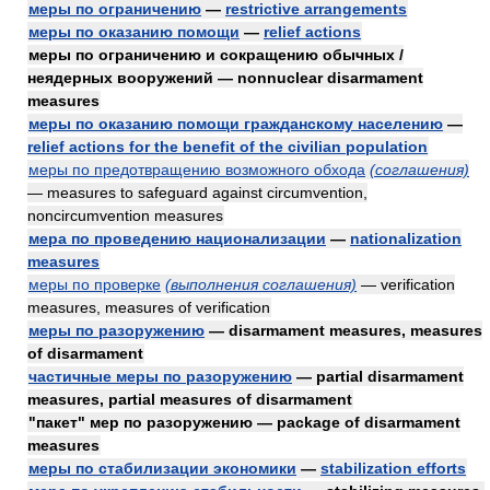
меры по ограничению
—
restrictive arrangements
меры по оказанию помощи
—
relief actions
меры по ограничению и сокращению обычных /
неядерных вооружений — nonnuclear disarmament
measures
меры по оказанию помощи гражданскому населению
—
relief actions for the benefit of the civilian population
меры по предотвращению возможного обхода
(соглашения)
— measures to safeguard against circumvention,
noncircumvention measures
мера по проведению национализации
—
nationalization
measures
меры по проверке
(выполнения соглашения)
— verification
measures, measures of verification
меры по разоружению
— disarmament measures, measures
of disarmament
частичные меры по разоружению
— partial disarmament
measures, partial measures of disarmament
"пакет" мер по разоружению — package of disarmament
measures
меры по стабилизации экономики
—
stabilization efforts