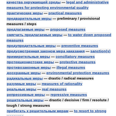
качества окружающей среды
—
legal and administrative
measures for protecting environmental quality
практические меры
—
practical measures
предварительные меры
— preliminary / provisional
measures / steps
предлагаемые меры
—
proposed measures
смягчить предлагаемые меры
—
to water down proposed
measures
предупредительные меры
—
preventive measures
предусмотренная законом мера наказания
—
sanction(s)
примирительные меры
—
conciliatory measures
протекционистские меры
—
protective measures
противозаконные меры
—
illegal measures
доохранные меры
—
environmental protection measures
радикальные меры
— drastic / radical measures
разумные меры
—
measures of rationality
реальные меры
—
real measures
репрессивные меры
—
repressive measures
решительные меры
— drastic / decisive / firm / resolute /
tough / strong measures
прибегать к решительным мерам
—
to resort to strong