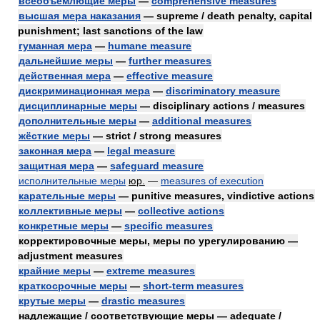
всеобъемлющие меры
—
comprehensive measures
высшая мера наказания
— supreme / death penalty, capital
punishment; last sanctions of the law
гуманная мера
—
humane measure
дальнейшие меры
—
further measures
действенная мера
—
effective measure
дискриминационная мера
—
discriminatory measure
дисциплинарные меры
— disciplinary actions / measures
дополнительные меры
—
additional measures
жёсткие меры
— strict / strong measures
законная мера
—
legal measure
защитная мера
—
safeguard measure
исполнительные меры
юр.
—
measures of execution
карательные меры
— punitive measures, vindictive actions
коллективные меры
—
collective actions
конкретные меры
—
specific measures
корректировочные меры, меры по урегулированию —
adjustment measures
крайние меры
—
extreme measures
краткосрочные меры
—
short-term measures
крутые меры
—
drastic measures
надлежащие / соответствующие меры — adequate /