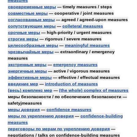
measures
своевременные меры
— timely measures / steps
совместные меры
— cooperative / joint measures
согласованные меры
— agreed / agreed-upon measures
сопутствующие меры
—
colleteral measures
срочные меры
— high-priority / urgent measures
строгие меры
— rigorous / severe measures
целесообразные меры
—
meaningful measures
чрезвычайные меры
— extraordinary / emergency
measures
экстренные меры
—
emergency measures
энергичные меры
— active / vigorous measures
эффективные меры
— effective / effectual measures
введение мер
—
introduction of measures
(весь) комплекс мер
—
(the whole) complex of measures
меры безопасности / по обеспечению безопасности —
safetyjmeasures
меры доверия
—
confidence measures
меры по укреплению доверия
—
confidence-building
measures
переговоры по мерам по укреплению доверия
—
negotiations / talks on confidence-building measures