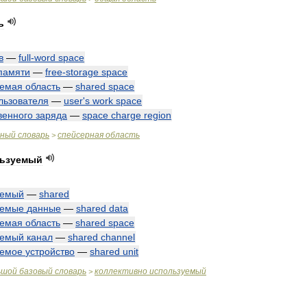
ь
в
—
full
-
word
space
памяти
—
free
-
storage
space
уемая
область
—
shared
space
льзователя
—
user
'
s
work
space
венного
заряда
—
space
charge
region
чный
словарь
спейсерная
область
>
льзуемый
уемый
—
shared
уемые
данные
—
shared
data
уемая
область
—
shared
space
уемый
канал
—
shared
channel
уемое
устройство
—
shared
unit
ьшой
базовый
словарь
коллективно
используемый
>