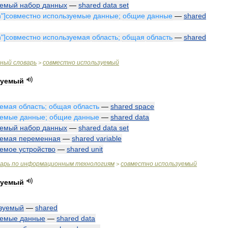
уемый
набор
данных
—
shared
data
set
n
"]
совместно
используемые
данные
;
общие
данные
—
shared
n
"]
совместно
используемая
область
;
общая
область
—
shared
чный
словарь
совместно
используемый
>
зуемый
уемая
область
;
общая
область
—
shared
space
уемые
данные
;
общие
данные
—
shared
data
уемый
набор
данных
—
shared
data
set
уемая
переменная
—
shared
variable
уемое
устройство
—
shared
unit
варь
по
информационным
технологиям
совместно
используемый
>
зуемый
зуемый
—
shared
уемые
данные
—
shared
data