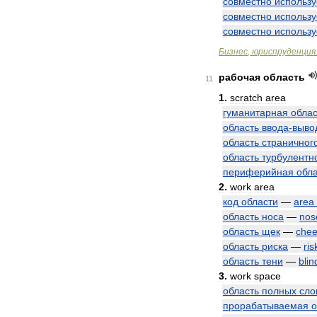
совместно
использ
совместно
использ
совместно
использ
Бизнес
,
юриспруденция
рабочая
область
11
1
.
scratch
area
гуманитарная
облас
область
ввода
-
выво
область
страничног
область
турбулентн
периферийная
обл
2
.
work
area
код
области
—
area
область
носа
—
nos
область
щек
—
che
область
риска
—
ris
область
тени
—
blin
3
.
work
space
область
полных
сло
прорабатываемая
о