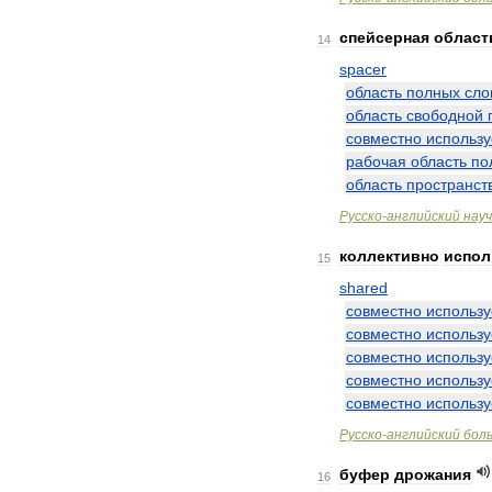
спейсерная
област
14
spacer
область
полных
сло
область
свободной
совместно
использ
рабочая
область
по
область
пространст
Русско
-
английский
нау
коллективно
испо
15
shared
совместно
использ
совместно
использ
совместно
использ
совместно
использ
совместно
использ
Русско
-
английский
бол
буфер
дрожания
16