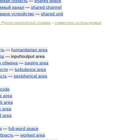
уемая
область
—
shared
space
уемый
канал
—
shared
channel
уемое
устройство
—
shared
unit
.
Русско
-
английский
словарь
совместно
используемый
>
ть
—
humanitarian
area
да
—
input
\
output
area
о
обмена
—
paging
area
ости
—
turbulence
area
асть
—
peripherical
area
code
e
area
ek
area
k
area
d
area
в
—
full
-
word
space
бласть
—
worked
area