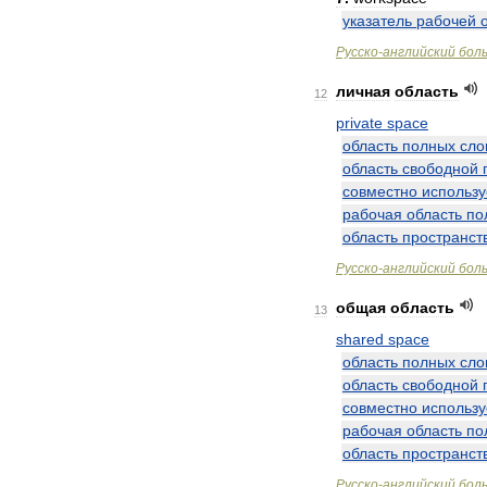
указатель
рабочей
Русско
-
английский
бол
личная
область
12
private
space
область
полных
сло
область
свободной
совместно
использ
рабочая
область
по
область
пространст
Русско
-
английский
бол
общая
область
13
shared
space
область
полных
сло
область
свободной
совместно
использ
рабочая
область
по
область
пространст
Русско
-
английский
бол