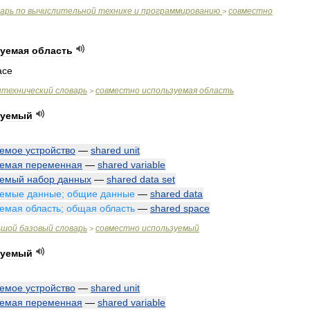
варь
по
вычислительной
технике
и
программированию
совместно
>
уемая
область
ace
итехнический
словарь
совместно
используемая
область
>
зуемый
уемое
устройство
—
shared
unit
уемая
переменная
—
shared
variable
уемый
набор
данных
—
shared
data
set
уемые
данные
;
общие
данные
—
shared
data
уемая
область
;
общая
область
—
shared
space
ьшой
базовый
словарь
совместно
используемый
>
зуемый
уемое
устройство
—
shared
unit
уемая
переменная
—
shared
variable