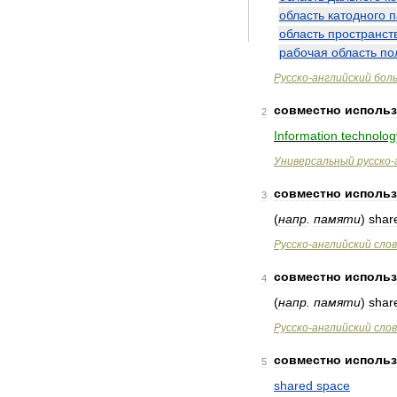
область
катодного
п
область
пространст
рабочая
область
по
Русско
-
английский
бол
совместно
использ
2
Information
technolog
Универсальный
русско
-
совместно
использ
3
(
напр
.
памяти
)
shar
Русско
-
английский
сло
совместно
использ
4
(
напр
.
памяти
)
shar
Русско
-
английский
сло
совместно
использ
5
shared
space