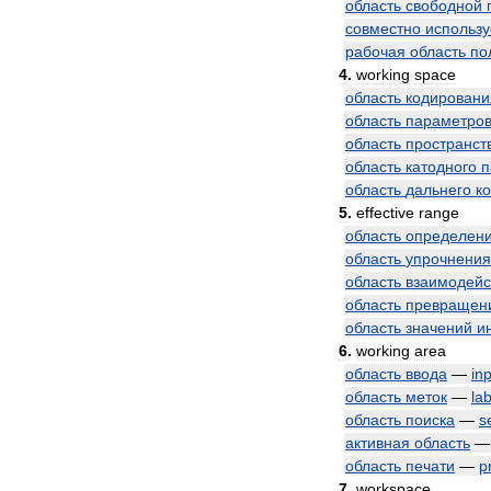
область
свободной
совместно
использ
рабочая
область
по
4
.
working
space
область
кодировани
область
параметро
область
пространст
область
катодного
п
область
дальнего
к
5
.
effective
range
область
определен
область
упрочнения
область
взаимодейс
область
превращен
область
значений
и
6
.
working
area
область
ввода
—
in
область
меток
—
lab
область
поиска
—
s
активная
область
область
печати
—
p
7
.
workspace