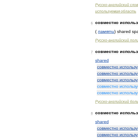
Русско
-
английский
сло
используемая
область
совместно
использ
6
(
памяти
)
shared
sp
Русско
-
английский
пол
совместно
исполь
7
shared
совместно
использ
совместно
использ
совместно
использ
совместно
использ
совместно
использ
Русско
-
английский
бол
совместно
исполь
8
shared
совместно
использ
совместно
использ