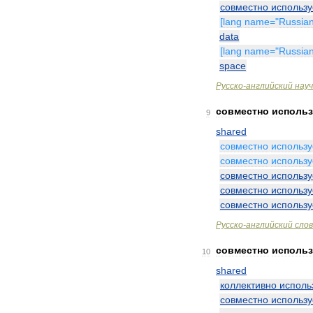
совместно
использ
[
lang
name
="
Russia
data
[
lang
name
="
Russia
space
Русско
-
английский
нау
совместно
исполь
9
shared
совместно
использ
совместно
использ
совместно
использ
совместно
использ
совместно
использ
Русско
-
английский
сло
совместно
исполь
10
shared
коллективно
исполь
совместно
использ