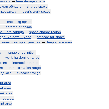
памяти
—
free
-
storage
space
уемая
область
—
shared
space
льзователя
—
user
'
s
work
space
я
—
encoding
space
в
—
parameter
space
венного
заряда
—
space
charge
region
адения
потенциала
—
cathode
fall
space
осмического
пространства
—
deep
space
area
ия
—
range
of
definition
—
work
-
hardening
range
твия
—
interaction
range
ия
—
transformation
range
ндексов
—
subscript
range
put
area
el
area
eek
area
—
hot
area
rint
area