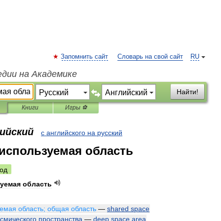
Запомнить сайт
Словарь на свой сайт
RU
едии на Академике
Найти!
Книги
Игры ⚽
лийский
с английского на русский
используемая область
од
уемая
область
уемая
область
;
общая
область
—
shared
space
осмического
пространства
—
deep
space
area