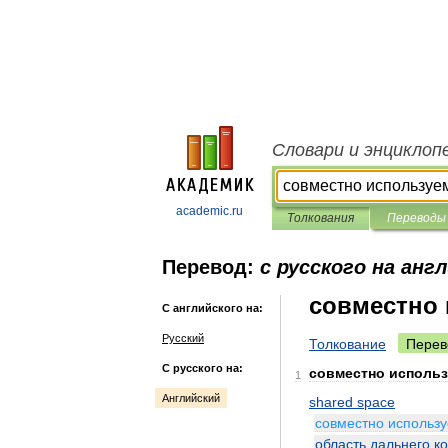
Словари и энциклоп
academic.ru
Толкования
Переводы
Перевод:
с русского на анг
совместно 
С английского на:
Русский
Толкование
Перев
С русского на:
совместно
использ
1
Английский
shared
space
совместно
использ
область
дальнего
к