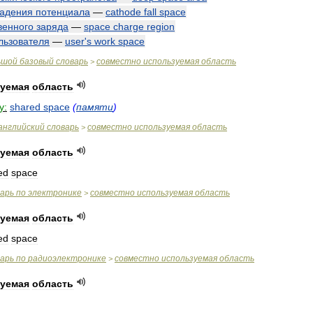
адения
потенциала
—
cathode
fall
space
венного
заряда
—
space
charge
region
льзователя
—
user
'
s
work
space
ьшой
базовый
словарь
совместно
используемая
область
>
уемая
область
y:
shared
space
(
памяти
)
английский
словарь
совместно
используемая
область
>
уемая
область
ed
space
варь
по
электронике
совместно
используемая
область
>
уемая
область
ed
space
варь
по
радиоэлектронике
совместно
используемая
область
>
уемая
область