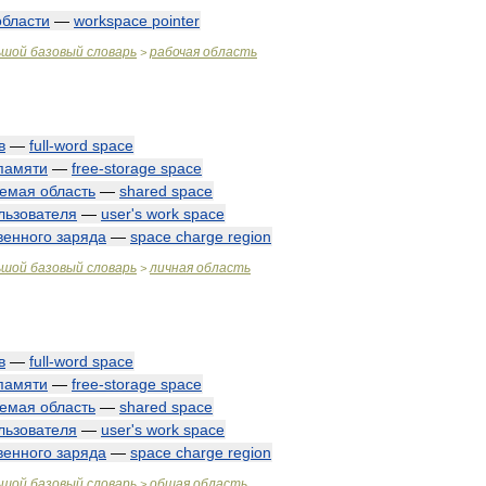
области
—
workspace
pointer
ьшой
базовый
словарь
рабочая
область
>
в
—
full
-
word
space
памяти
—
free
-
storage
space
уемая
область
—
shared
space
льзователя
—
user
'
s
work
space
венного
заряда
—
space
charge
region
ьшой
базовый
словарь
личная
область
>
в
—
full
-
word
space
памяти
—
free
-
storage
space
уемая
область
—
shared
space
льзователя
—
user
'
s
work
space
венного
заряда
—
space
charge
region
ьшой
базовый
словарь
общая
область
>