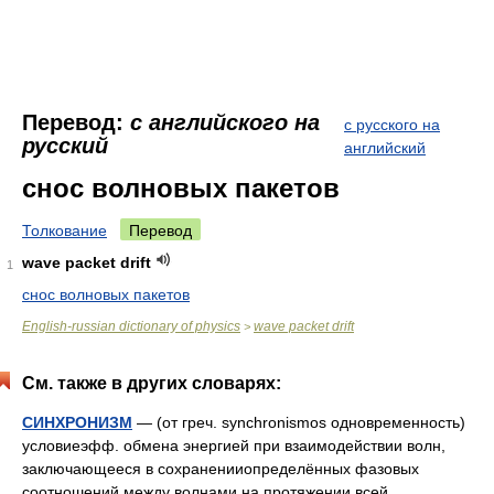
Перевод:
с английского на
с русского на
русский
английский
снос волновых пакетов
Толкование
Перевод
wave packet drift
1
снос волновых пакетов
English-russian dictionary of physics
wave packet drift
>
См. также в других словарях:
СИНХРОНИЗМ
— (от греч. synchronismos одновременность)
условиеэфф. обмена энергией при взаимодействии волн,
заключающееся в сохраненииопределённых фазовых
соотношений между волнами на протяжении всей