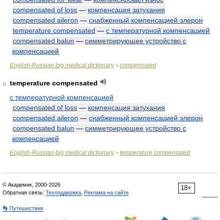
compensated of loss
—
компенсация затухания
compensated aileron
—
снабженный компенсацией элерон
temperature compensated
—
с температурной компенсацией
compensated balun
—
симметрирующее устройство с
компенсацией
English-Russian big medical dictionary
compensated
>
temperature compensated
6
с температурной компенсацией
compensated of loss
—
компенсация затухания
compensated aileron
—
снабженный компенсацией элерон
compensated balun
—
симметрирующее устройство с
компенсацией
English-Russian big medical dictionary
temperature compensated
>
© Академик, 2000-2026
18+
Обратная связь:
Техподдержка
,
Реклама на сайте
👣 Путешествия