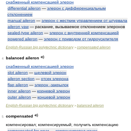
снабженный компенсацией элерон
differential aileron
—
элерон с дифференциальным
отклонением
manual aileron
—
элерон с жестким управлением от штурвала
aileron yaw
— раскание, вызываемое отклонением элеронов
sealed-type aileron
—
элерон с внутренней компенсацией
powered aileron
—
элерон с приводом от гидроусилителя
English-Russian big polytechnic dictionary
compensated aileron
>
balanced aileron
4
снабженный компенсацией элерон
slot aileron
—
щелевой элерон
aileron section
—
отсек элерона
flap aileron
—
элерон -закрылок
inner aileron
—
корневой элерон
outer aileron
—
концевой элерон
English-Russian big polytechnic dictionary
balanced aileron
>
compensated
5
компенсировал; компенсируемый; получить компенсацию
compensated for wear
—
компенсировал износ