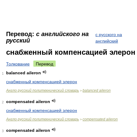
Перевод:
с английского на
с русского на
русский
английский
снабженный компенсацией элерон
Толкование
Перевод
balanced aileron
1
снабженный компенсацией элерон
Англо русский политехнический словарь
balanced aileron
>
compensated aileron
2
снабженный компенсацией элерон
Англо русский политехнический словарь
compensated aileron
>
compensated aileron
3