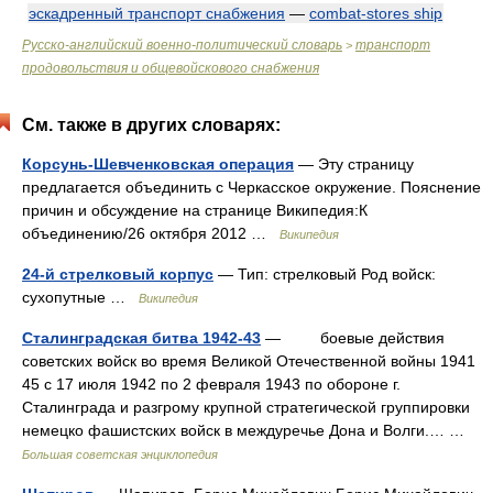
эскадренный транспорт снабжения
—
combat-stores ship
Русско-английский военно-политический словарь
транспорт
>
продовольствия и общевойскового снабжения
См. также в других словарях:
Корсунь-Шевченковская операция
— Эту страницу
предлагается объединить с Черкасское окружение. Пояснение
причин и обсуждение на странице Википедия:К
объединению/26 октября 2012 …
Википедия
24-й стрелковый корпус
— Тип: стрелковый Род войск:
сухопутные …
Википедия
Сталинградская битва 1942-43
— боевые действия
советских войск во время Великой Отечественной войны 1941
45 с 17 июля 1942 по 2 февраля 1943 по обороне г.
Сталинграда и разгрому крупной стратегической группировки
немецко фашистских войск в междуречье Дона и Волги.… …
Большая советская энциклопедия