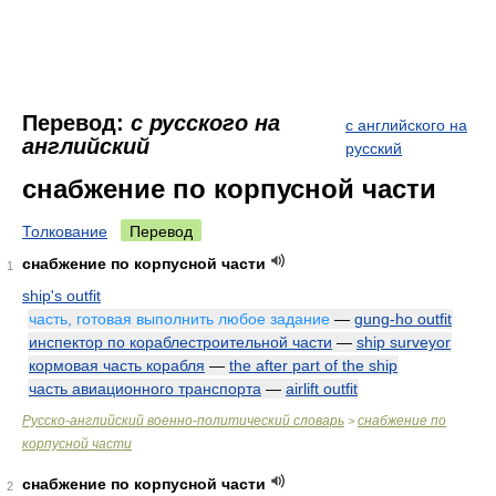
Перевод:
с русского на
с английского на
английский
русский
снабжение по корпусной части
Толкование
Перевод
снабжение по корпусной части
1
ship's outfit
часть, готовая выполнить любое задание
—
gung-ho outfit
инспектор по кораблестроительной части
—
ship surveyor
кормовая часть корабля
—
the after part of the ship
часть авиационного транспорта
—
airlift outfit
Русско-английский военно-политический словарь
снабжение по
>
корпусной части
снабжение по корпусной части
2