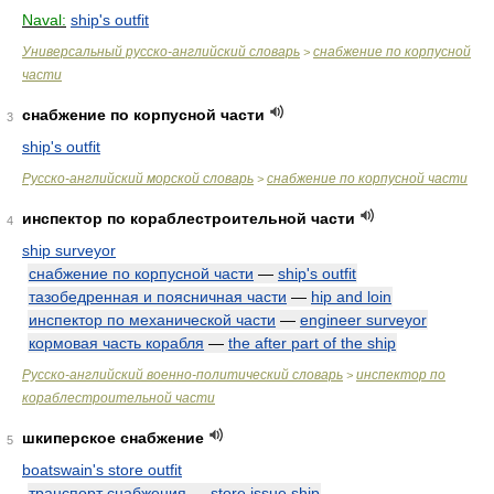
Naval:
ship's outfit
Универсальный русско-английский словарь
снабжение по корпусной
>
части
снабжение по корпусной части
3
ship's outfit
Русско-английский морской словарь
снабжение по корпусной части
>
инспектор по кораблестроительной части
4
ship surveyor
снабжение по корпусной части
—
ship's outfit
тазобедренная и поясничная части
—
hip and loin
инспектор по механической части
—
engineer surveyor
кормовая часть корабля
—
the after part of the ship
Русско-английский военно-политический словарь
инспектор по
>
кораблестроительной части
шкиперское снабжение
5
boatswain's store outfit
транспорт снабжения
—
store issue ship