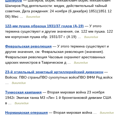
Шапиров
— Шапиров, Борис Михайлович Борис Михайлович
Шапиров Род деятельности: медик, действительный тайный
советник, Дата рождения: 24 ноября (6 декабря) 1851(1851 12
06) Мес …
Википедия
122-мм пушка образца 1931/37 годов (А-19)
— У этого
термина существуют и другие значения, см. 122 мм пушка. 122
мм корпусная пушка обр. 1931/37 г. (А 19) …
Википедия
Февральская революция
— У этого термина существуют и
другие значения, см. Февральская революция (значения).
Февральская революция Часовые охраняют арестованных
царских министров в Таврическом д …
Википедия
23-й отдельный зенитный артиллерийский дивизион
—
Войска: ПВО страныПВО сухопутных войскПВО ВФМ Род войск
…
Википедия
Тунисская кампания
— Вторая мировая война 23 ноября
1942г. Экипаж танка М3 «Ли» 1 й бронетанковой дивизии США
в …
Википедия
Нормандская операция
— Вторая мировая война …
Википедия