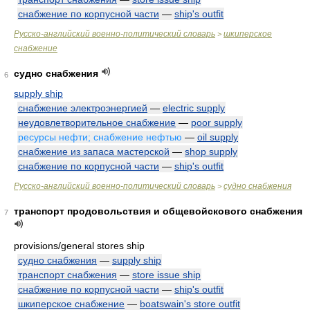
снабжение по корпусной части
—
ship's outfit
Русско-английский военно-политический словарь
шкиперское
>
снабжение
судно снабжения
6
supply ship
снабжение электроэнергией
—
electric supply
неудовлетворительное снабжение
—
poor supply
ресурсы нефти; снабжение нефтью
—
oil supply
снабжение из запаса мастерской
—
shop supply
снабжение по корпусной части
—
ship's outfit
Русско-английский военно-политический словарь
судно снабжения
>
транспорт продовольствия и общевойскового снабжения
7
provisions/general stores ship
судно снабжения
—
supply ship
транспорт снабжения
—
store issue ship
снабжение по корпусной части
—
ship's outfit
шкиперское снабжение
—
boatswain's store outfit