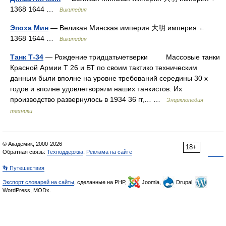
1368 1644 …
Википедия
Эпоха Мин
— Великая Минская империя 大明 империя ←
1368 1644 …
Википедия
Танк Т-34
— Рождение тридцатьчетверки Массовые танки
Красной Армии Т 26 и БТ по своим тактико техническим
данным были вполне на уровне требований середины 30 х
годов и вполне удовлетворяли наших танкистов. Их
производство развернулось в 1934 36 гг,… …
Энциклопедия
техники
© Академик, 2000-2026
18+
Обратная связь:
Техподдержка
,
Реклама на сайте
👣 Путешествия
Экспорт словарей на сайты
, сделанные на PHP,
Joomla,
Drupal,
WordPress, MODx.