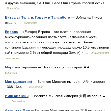
и другие значения, см. Оля. Село Оля Страна РоссияРоссия …
Википедия
Битва за Тулаги, Гавуту и Танамбого
— Война на Тихом
океане …
Википедия
Европа
— (Europe) Европа – это плотнонаселенная
высокоурбанизированная часть света названная в честь
мифологической богини, образующая вместе с Азией
континент Евразия и имеющая площадь около 10,5 миллионов
км² (примерно 2 % от общей площади Земли) и …
Энциклопедия
инвестора
Морские термины
— Эта страница глоссарий. # А …
Википедия
Мин (династия)
— Великая Минская империя 大明 империя ←
1368 1644 …
Википедия
Империя Мин
— Великая Минская империя 大明 империя ←
…
Википедия
Династия Мин
— Великая Минская империя 大明 империя ←