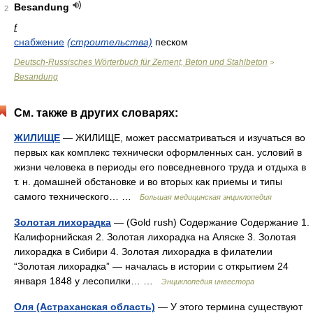
Besandung
2
f
снабжение
(строительства)
песком
Deutsch-Russisches Wörterbuch für Zement, Beton und Stahlbeton
>
Besandung
См. также в других словарях:
ЖИЛИЩЕ
— ЖИЛИЩЕ, может рассматриваться и изучаться во
первых как комплекс технически оформленных сан. условий в
жизни человека в периоды его повседневного труда и отдыха в
т. н. домашней обстановке и во вторых как приемы и типы
самого технического… …
Большая медицинская энциклопедия
Золотая лихорадка
— (Gold rush) Содержание Содержание 1.
Калифорнийская 2. Золотая лихорадка на Аляске 3. Золотая
лихорадка в Сибири 4. Золотая лихорадка в филателии
“Золотая лихорадка” — началась в истории с открытием 24
января 1848 у лесопилки… …
Энциклопедия инвестора
Оля (Астраханская область)
— У этого термина существуют