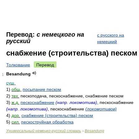
Перевод:
с немецкого на
с русского на
русский
немецкий
снабжение (строительства) песком
Толкование
Перевод
Besandung
1
сущ.
1)
общ.
посыпание песком
2)
тех.
пескоподача, пескоснабжение, снабжение песком
3)
ж.д.
пескоснабжение
(напр. локомотива)
, пескоснабжение
(напр. локомотива)
, пескоснабжение
(локомотивов)
4)
дор.
снабжение (строительства) песком
5)
сил.
пескоструйная обработка
Универсальный немецко-русский словарь
Besandung
>