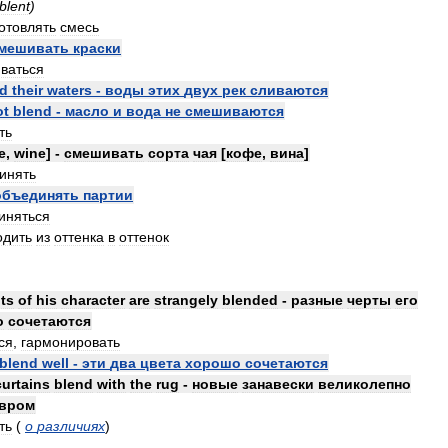
blent
)
отовлять
смесь
мешивать
краски
ваться
nd
their
waters
-
воды
этих
двух
рек
сливаются
ot
blend
-
масло
и
вода
не
смешиваются
ть
e
,
wine
] -
смешивать
сорта
чая
[
кофе
,
вина
]
инять
объединять
партии
иняться
одить
из
оттенка
в
оттенок
ts
of
his
character
are
strangely
blended
-
разные
черты
его
о
сочетаются
ся
,
гармонировать
blend
well
-
эти
два
цвета
хорошо
сочетаются
curtains
blend
with
the
rug
-
новые
занавески
великолепно
вром
ть
(
о
различиях
)