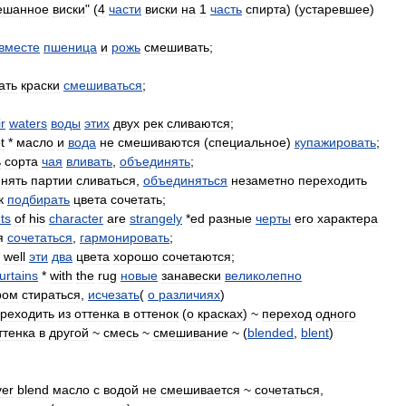
ешанное
виски
" (
4
части
виски
на
1
часть
спирта
) (
устаревшее
)
вместе
пшеница
и
рожь
смешивать
;
ать
краски
смешиваться
;
ir
waters
воды
этих
двух
рек
сливаются
;
t
*
масло
и
вода
не
смешиваются
(
специальное
)
купажировать
;
ь
сорта
чая
вливать
,
объединять
;
нять
партии
сливаться
,
объединяться
незаметно
переходить
к
подбирать
цвета
сочетать
;
ts
of
his
character
are
strangely
*
ed
разные
черты
его
характера
я
сочетаться
,
гармонировать
;
*
well
эти
два
цвета
хорошо
сочетаются
;
urtains
*
with
the
rug
новые
занавески
великолепно
ром
стираться
,
исчезать
(
о
различиях
)
реходить
из
оттенка
в
оттенок
(
о
красках
) ~
переход
одного
ттенка
в
другой
~
смесь
~
смешивание
~ (
blended
,
blent
)
ver
blend
масло
с
водой
не
смешивается
~
сочетаться
,