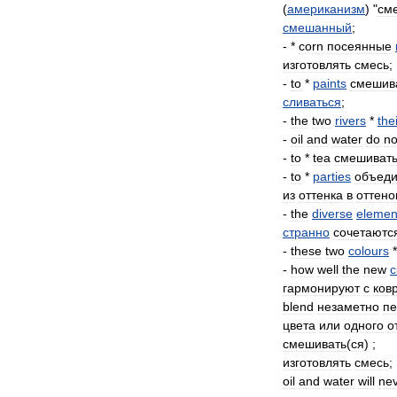
(
американизм
) "
см
смешанный
;
- *
corn
посеянные
изготовлять
смесь
;
-
to
*
paints
смешив
сливаться
;
-
the
two
rivers
*
the
-
oil
and
water
do
no
-
to
*
tea
смешиват
-
to
*
parties
объеди
из
оттенка
в
оттено
-
the
diverse
elemen
странно
сочетаютс
-
these
two
colours
-
how
well
the
new
c
гармонируют
с
ков
blend
незаметно
пе
цвета
или
одного
о
смешивать
(
ся
) ;
изготовлять
смесь
;
oil
and
water
will
ne