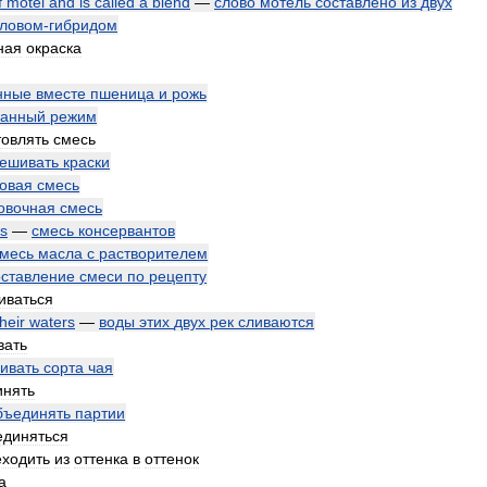
f
motel
and
is
called
a
blend
—
слово
мотель
составлено
из
двух
ловом
-
гибридом
ная
окраска
нные
вместе
пшеница
и
рожь
анный
режим
товлять
смесь
ешивать
краски
совая
смесь
овочная
смесь
es
—
смесь
консервантов
месь
масла
с
растворителем
оставление
смеси
по
рецепту
иваться
their
waters
—
воды
этих
двух
рек
сливаются
вать
ивать
сорта
чая
инять
бъединять
партии
единяться
еходить
из
оттенка
в
оттенок
а