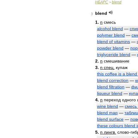
НБАРС
blend
>
blend
3
1
.
n
смесь
alcohol
blend
—
спи
polymer
blend
—
см
blend
of
vitamins
—
powder
blend
—
пор
triglyceride
blend
—
2
.
n
смешивание
3
.
n
спец
.
купаж
this
coffee
is
a
blend
blend
correction
—
к
blend
filtration
—
фи
liqueur
blend
—
куп
4
.
n
переход
одного
wine
blend
—
смесь
blend
map
—
табли
blend
surface
—
пов
these
colours
blend
5
.
n
лингв
.
слово
-
гиб