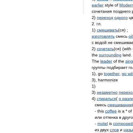
earlier
style
of
Moder
сочетания
позднего
2
)
переход
одного
ц
2
.
гл
.
1
)
смешивать
(
ся
) ;
изготовлять
смесь
oil
с
водой
не
смешивае
2
)
сочетать
(
ся
) (
with
the
surrounding
land
.
The
leader
of
the
sing
группы
подбирает
го
1
),
go
together
,
go
wi
3
),
harmonize
1
)
3
)
незаметно
перехо
4
)
стираться
(
о
разл
смесь
смешивание
-
this
coffee
is
a
*
of
или
оттенка
в
друг
-
motel
is
composed
из
двух
слов
и
назы