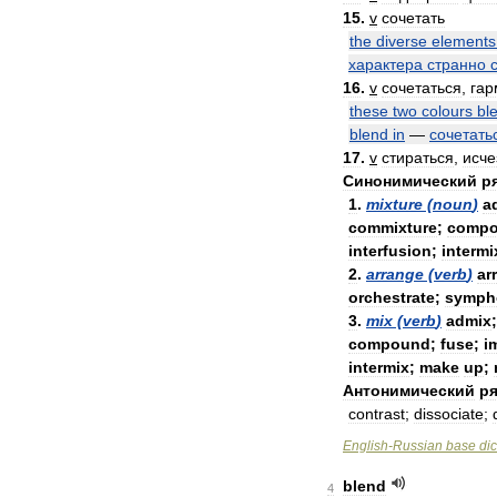
15
.
v
сочетать
the
diverse
elements
характера
странно
16
.
v
сочетаться
,
гар
these
two
colours
bl
blend
in
—
сочетать
17
.
v
стираться
,
исче
Синонимический
р
1
.
mixture
(
noun
)
a
commixture
;
compo
interfusion
;
intermi
2
.
arrange
(
verb
)
ar
orchestrate
;
symph
3
.
mix
(
verb
)
admix
compound
;
fuse
;
i
intermix
;
make
up
;
Антонимический
ря
contrast
;
dissociate
;
English
-
Russian
base
dic
blend
4