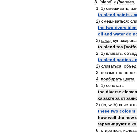
3
.
[
blend
]
v
(
blended
,
1
.
1
)
смешивать
;
изг
to
blend
paints
-
с
2
)
смешиваться
;
сли
the
two
rivers
ble
oil
and
water
do
n
3
)
спец
.
купажирова
to
blend
tea
[
coffe
2
.
1
)
вливать
,
объед
to
blend
parties
-
2
)
сливаться
,
объед
3
.
незаметно
перех
4
.
подбирать
цвета
5
.
1
)
сочетать
the
diverse
elemen
характера
странн
2
) (
in
,
with
)
сочетать
these
two
colours
how
well
the
new
гармонируют
с
ко
6
.
стираться
,
исчеза