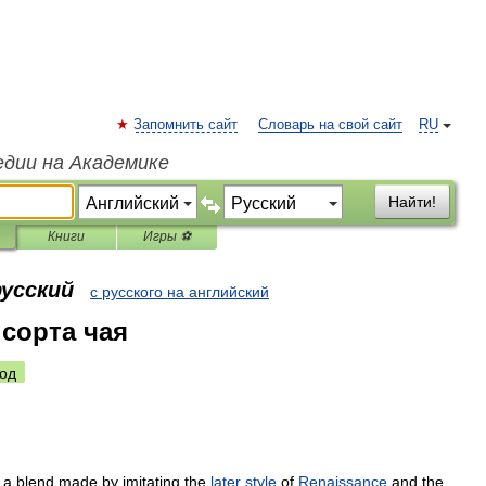
Запомнить сайт
Словарь на свой сайт
RU
едии на Академике
Найти!
Книги
Игры ⚽
русский
с русского на английский
сорта чая
од
a
blend
made
by
imitating
the
later
style
of
Renaissance
and
the