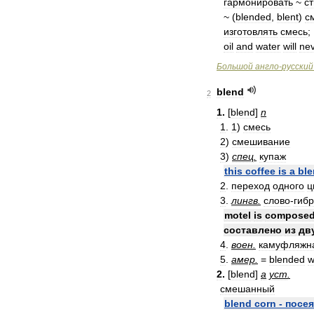
гармонировать
~
с
~ (
blended
,
blent
)
с
изготовлять
смесь
;
oil
and
water
will
ne
Большой
англо
-
русский
blend
2
1
.
[
blend
]
n
1
.
1
)
смесь
2
)
смешивание
3
)
спец
.
купаж
this
coffee
is
a
bl
2
.
переход
одного
ц
3
.
лингв
.
слово
-
гиб
motel
is
compose
составлено
из
дв
4
.
воен
.
камуфляжн
5
.
амер
.
=
blended
w
2
.
[
blend
]
a
уст
.
смешанный
blend
corn
-
посе