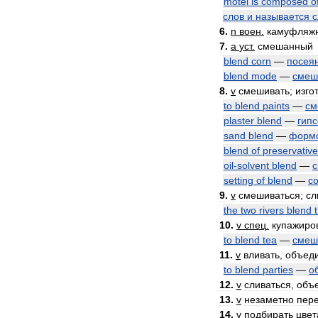
motel
is
composed
o
слов
и
называется
с
6
.
n
воен
.
камуфляж
7
.
a
уст
.
смешанный
blend
corn
—
посея
blend
mode
—
смеш
8
.
v
смешивать
;
изго
to
blend
paints
—
см
plaster
blend
—
гип
sand
blend
—
форм
blend
of
preservativ
oil
-
solvent
blend
—
с
setting
of
blend
—
с
9
.
v
смешиваться
;
сл
the
two
rivers
blend
10
.
v
спец
.
купажиро
to
blend
tea
—
смеш
11
.
v
вливать
,
объед
to
blend
parties
—
о
12
.
v
сливаться
,
объ
13
.
v
незаметно
пер
14
.
v
подбирать
цвет