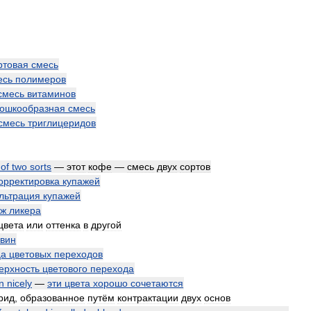
ртовая
смесь
есь
полимеров
смесь
витаминов
ошкообразная
смесь
смесь
триглицеридов
of
two
sorts
—
этот
кофе
—
смесь
двух
сортов
орректировка
купажей
льтрация
купажей
аж
ликера
цвета
или
оттенка
в
другой
вин
ца
цветовых
переходов
ерхность
цветового
перехода
in
nicely
—
эти
цвета
хорошо
сочетаются
рид
,
образованное
путём
контрактации
двух
основ