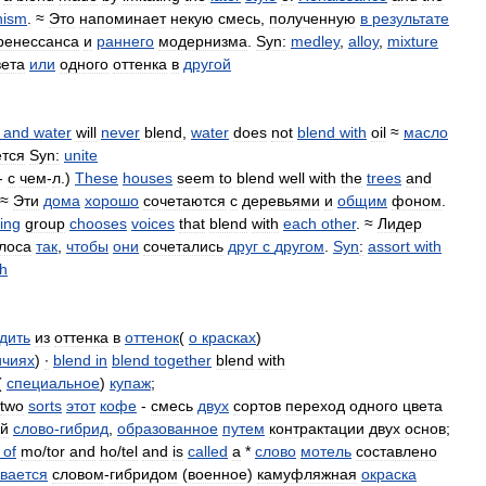
nism
. ≈
Это
напоминает
некую
смесь
,
полученную
в
результате
ренессанса
и
раннего
модернизма
.
Syn:
medley
,
alloy
,
mixture
вета
или
одного
оттенка
в
другой
and
water
will
never
blend
,
water
does
not
blend
with
oil
≈
масло
тся
Syn:
unite
-
с
чем
-
л
.)
These
houses
seem
to
blend
well
with
the
trees
and
 ≈
Эти
дома
хорошо
сочетаются
с
деревьями
и
общим
фоном
.
ing
group
chooses
voices
that
blend
with
each
other
. ≈
Лидер
лоса
так
,
чтобы
они
сочетались
друг
с
другом
.
Syn
:
assort
with
th
дить
из
оттенка
в
оттенок
(
о
красках
)
ичиях
)
∙
blend
in
blend
together
blend
with
(
специальное
)
купаж
;
two
sorts
этот
кофе
-
смесь
двух
сортов
переход
одного
цвета
ой
слово
-
гибрид
,
образованное
путем
контрактации
двух
основ
;
of
mo
/
tor
and
ho
/
tel
and
is
called
a
*
слово
мотель
составлено
вается
словом
-
гибридом
(
военное
)
камуфляжная
окраска