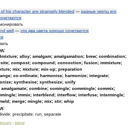
of
his
character
are
strangely
blended
—
разные
черты
его
сочетаются
монировать
end
well
—
эти
два
цвета
хорошо
сочетаются
ся
зать
яд:
dmixture
;
alloy
;
amalgam
;
amalgamation
;
brew
;
combination
;
site
;
compost
;
compound
;
concoction
;
fusion
;
immixture
;
xture
;
mix
;
mixture
;
mix
-
up
;
preparation
range
;
co
-
ordinate
;
harmonise
;
harmonize
;
integrate
;
onize
;
synthesise
;
synthesize
;
unify
;
amalgamate
;
combine
;
comingle
;
commingle
;
commix
;
mmingle
;
immix
;
interblend
;
interflow
;
interfuse
;
intermingle
;
meld
;
merge
;
mingle
;
mix
;
stir
;
whip
д:
divide
;
precipitate
;
run
;
separate
tionary
blend
>