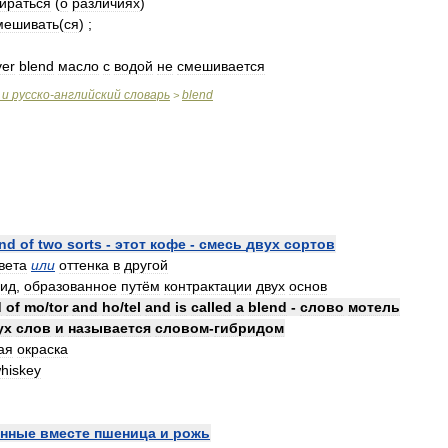
тираться
(
о
различиях
)
мешивать
(
ся
) ;
ver
blend
масло
с
водой
не
смешивается
и
русско
-
английский
словарь
blend
>
end
of
two
sorts
-
этот
кофе
-
смесь
двух
сортов
вета
или
оттенка
в
другой
рид
,
образованное
путём
контрактации
двух
основ
d
of
mo
/
tor
and
ho
/
tel
and
is
called
a
blend
-
слово
мотель
ух
слов
и
называется
словом
-
гибридом
ая
окраска
hiskey
янные
вместе
пшеница
и
рожь