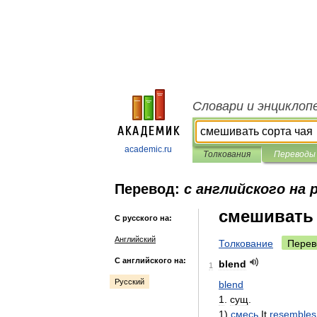
Словари и энциклоп
academic.ru
Толкования
Переводы
Перевод:
с английского на 
смешивать 
С русского на:
Английский
Толкование
Перев
С английского на:
blend
1
Русский
blend
1
.
сущ
.
1
)
смесь
It
resembles