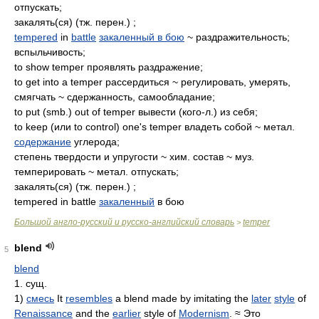
отпускать;
закалять(ся) (тж. перен.) ;
tempered
in
battle
закаленный в бою
~ раздражительность;
вспыльчивость;
to show temper проявлять раздражение;
to get into a temper рассердиться ~ регулировать, умерять,
смягчать ~ сдержанность, самообладание;
to put (smb.) out of temper вывести (кого-л.) из себя;
to keep (или to control) one's temper владеть собой ~ метал.
содержание
углерода;
степень твердости и упругости ~ хим. состав ~ муз.
темперировать ~ метал. отпускать;
закалять(ся) (тж. перен.) ;
tempered in battle
закаленный
в бою
Большой англо-русский и русско-английский словарь
temper
>
blend
5
blend
1. сущ.
1)
смесь
It
resembles
a blend made by imitating the
later
style
of
Renaissance
and the
earlier
style of
Modernism
. ≈ Это