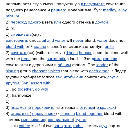
напоминает некую смесь, полученную
в результате
сочетания
позднего ренессанса и
раннего
модернизма. Syn:
medley
,
alloy
,
mixture
2)
переход
одного
цвета
или
одного оттенка в
другой
2. гл.
1)
смешивать
(ся) ;
изготовлять
смесь
oil and water
will
never
blend,
water
does not
blend with
oil ≈
масло
с водой не смешивается Syn:
unite
2)
сочетать
(ся) (with - с чем-л.)
These
houses
seem to blend well
with the
trees
and the
surrounding
land. ≈ Эти
дома
хорошо
сочетаются с деревьями и
общим
фоном. The
leader
of the
singing
group
chooses
voices
that blend with
each other
. ≈ Лидер
группы подбирает голоса
так
,
чтобы
они
сочетались
друг с
другом
.
Syn
:
assort with
1), go
together
,
go with
3), harmonize
1)
3)
незаметно
переходить
из оттенка в
оттенок
(
о красках
)
4)
стираться
(
о различиях
) ∙
blend in
blend together
blend with
смесь
смешивание
(
специальное
)
купаж
;
- this
coffee
is a * of two
sorts
этот
кофе
- смесь
двух
сортов