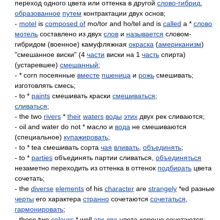
переход одного цвета или оттенка в другой
слово-гибрид
,
образованное
путем
контрактации двух основ;
-
motel
is
composed of
mo/tor and ho/tel and is
called
a *
слово
мотель
составлено из двух
слов
и
называется
словом-
гибридом (военное) камуфляжная
окраска
(
американизм
)
"смешанное виски" (4
части
виски на 1
часть
спирта)
(устаревшее)
смешанный
;
- * corn посеянные
вместе
пшеница
и
рожь
смешивать;
изготовлять смесь;
- to *
paints
смешивать краски
смешиваться
;
сливаться
;
- the two
rivers
*
their
waters
воды
этих
двух рек сливаются;
- oil and water do not * масло и
вода
не смешиваются
(специальное)
купажировать
;
- to * tea смешивать сорта
чая
вливать
,
объединять
;
- to *
parties
объединять партии сливаться,
объединяться
незаметно переходить из оттенка в оттенок
подбирать
цвета
сочетать;
- the
diverse
elements
of his
character
are
strangely
*ed разные
черты
его характера
странно
сочетаются
сочетаться
,
гармонировать
;
- these two
colours
* well
эти
два
цвета хорошо сочетаются;