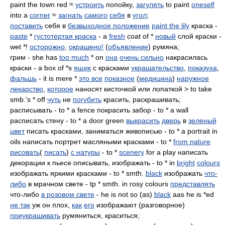
paint the town red ≈
устроить
попойку,
загулять
to paint
oneself
into a
corner
≈
загнать
самого
себя
в
угол
;
поставить
себя в
безвыходное положение
paint the lily
краска -
paste
*
густотертая краска
- a
fresh
coat of *
новый
слой краски -
wet *!
осторожно
,
окрашено!
(
объявление
) румяна;
грим - she has
too much
* on
она
очень сильно
накрасилась
краски - a box of *s
ящик
с красками
украшательство
,
показуха
,
фальшь
- it is mere *
это все
показное
(
медицина
)
наружное
лекарство
,
которое
наносят кисточкой или лопаткой > to take
smb.'s * off
чуть
не
погубить
красить, раскрашивать;
расписывать - to * a fence покрасить забор - to * a wall
расписать стену - to * a door green
выкрасить
дверь
в
зеленый
цвет
писать красками, заниматься живописью - to * a portrait in
oils написать портрет масляными красками - to *
from nature
рисовать
(
писать
)
с натуры
- to *
scenery
for a play написать
декорации к пьесе описывать, изображать - to * in
bright
colours
изображать яркими красками - to * smth.
black
изображать
что-
либо
в мрачном свете - tp * smth. in rosy colours
представлять
что-либо
в розовом свете
- he is not so (as)
black
aas he is *ed
не так
уж он плох,
как
его
изображают (разговорное)
приукрашивать
румяниться, краситься;