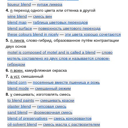
liqueur blend
—
купаж ликера
4.
n
переход одного цвета или оттенка в другой
wine blend
—
смесь вин
blend map
—
таблица цветовых переходов
blend surface
—
поверхность цветового перехода
these colours blend in nicely
—
эти цвета хорошо сочетаются
5.
n лингв.
слово-гибрид, образованное путём контрактации
двух основ
motel is composed of motel and is called a blend
—
слово
мотель составлено из двух слов и называется словом-
гибридом
6.
n воен.
камуфляжная окраска
7.
a уст.
смешанный
blend corn
—
посеянные вместе пшеница и рожь
blend mode
—
смешанный режим
8.
v
смешивать; изготовлять смесь
to blend paints
—
смешивать краски
plaster blend
—
гипсовая смесь
sand blend
—
формовочная смесь
blend of preservatives
—
смесь консервантов
oil-solvent blend
—
смесь масла с растворителем