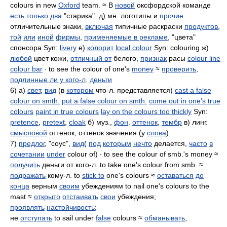
colours in new
Oxford
team. ≈ В
новой
оксфордской команде
есть
только
два
"старика". д) мн. логотипы и
прочие
отличительные знаки,
включая
типичные раскраски
продуктов
,
той
или
иной
фирмы
,
применяемые в рекламе
, "цвета"
спонсора Syn:
livery
е)
колорит
local colour
Syn: colouring ж)
любой
цвет кожи,
отличный от
белого,
признак
расы
colour line
colour bar
∙ to see the colour of one's
money
≈
проверить
,
подлинные ли у кого-л
.
деньги
6) а)
свет
,
вид
(в
котором
что-л. представляется)
cast a false
colour on smth.
put a false colour on smth.
come out in one's true
colours
paint in true colours
lay on the colours too thickly
Syn:
pretence
,
pretext
,
cloak
б) муз.,
фон
.
оттенок
,
тембр
в) линг.
смысловой
оттенок, оттенок значения (у
слова
)
7)
предлог
, "соус",
вид
(
под
которым
нечто
делается,
часто
в
сочетании
under
colour of) ∙ to see the colour of smb.'s money ≈
получить
деньги от кого-л. to take one's colour from smb. ≈
подражать
кому-л. to
stick to
one's colours ≈
оставаться
до
конца
верным
своим
убеждениям to nail one's colours to the
mast ≈
открыто
отстаивать
свои
убеждения;
проявлять
настойчивость
;
не
отступать
to sail under
false
colours ≈
обманывать
,