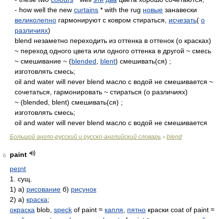
- how well the new
curtains
* with the rug
новые
занавески
великолепно
гармонируют с ковром стираться,
исчезать
(
о
различиях
)
blend незаметно переходить из оттенка в оттенок (о красках)
~ переход одного цвета или одного оттенка в другой ~ смесь
~ смешивание ~ (
blended
,
blent
) смешивать(ся) ;
изготовлять смесь;
oil and water will never blend масло с водой не смешивается ~
сочетаться, гармонировать ~ стираться (о различиях)
~ (blended, blent) смешивать(ся) ;
изготовлять смесь;
oil and water will never blend масло с водой не смешивается
Большой англо-русский и русско-английский словарь
blend
>
paint
6
peɪnt
1. сущ.
1) а)
рисование
б)
рисунок
2) а)
краска
;
окраска
blob,
speck
of paint ≈
капля
,
пятно
краски coat of paint ≈