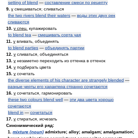
setting of blend
—
составление смеси по рецепту
9.
v
смешиваться; сливаться
the two rivers blend their waters
—
воды этих двух рек
сливаются
10.
v спец.
купажировать
to blend tea
—
смешивать сорта чая
11.
v
вливать, объединять
to blend parties
—
объединять партии
12.
v
сливаться, объединяться
13.
v
незаметно переходить из оттенка в оттенок
14.
v
подбирать цвета
15.
v
сочетать
the diverse elements of his character are strangely blended
—
разные черты его характера странно сочетаются
16.
v
сочетаться, гармонировать
these two colours blend well
—
эти два цвета хорошо
сочетаются
blend in
—
сочетаться
17.
v
стираться, исчезать
Синонимический ряд:
1.
mixture (noun)
admixture; alloy; amalgam; amalgamation;