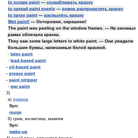
to scrape paint
—
соскабливать краску
to spread paint evenly
—
ровно распределять краску
to spray paint
—
распылять краску
Wet paint!
— Осторожно, окрашено!
The paint was peeling on the window frames. — На оконных
рамах облезала краска.
They saw some large letters in white paint. — Они увидели
большие буквы, написанные белой краской.
-
latex paint
-
lead-based paint
-
oil-based paint
-
grease paint
-
paint stripper
-
war paint
3)
а)
румяна
Syn:
rouge
б)
грим, косметика, макияж
Syn:
make-up