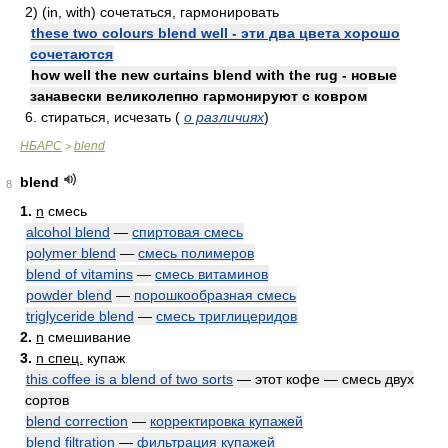
2) (in, with) сочетаться, гармонировать
these two colours blend well - эти два цвета хорошо
сочетаются
how well the new curtains blend with the rug - новые
занавески великолепно гармонируют с ковром
6. стираться, исчезать (
о различиях
)
НБАРС
blend
>
blend
8
1.
n
смесь
alcohol blend
—
спиртовая смесь
polymer blend
—
смесь полимеров
blend of vitamins
—
смесь витаминов
powder blend
—
порошкообразная смесь
triglyceride blend
—
смесь триглицеридов
2.
n
смешивание
3.
n спец.
купаж
this coffee is a blend of two sorts
— этот кофе — смесь двух
сортов
blend correction
—
корректировка купажей
blend filtration
—
фильтрация купажей