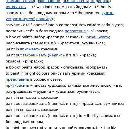
гримироваться
(
разговорное
)
пьянствовать
(
медицина
)
смазывать
- to * with iodine намазать йодом > to * the lily
заниматься бесплодным делом > to * the town red
кутить
,
устроить кутеж
(
попойку
) ;
загулять > to * oneself into a corner загнать самого себя в угол;
поставить себя в безвыходное
положение
~ pl краски;
a box of paints набор красок paint красить,
окрашивать
;
расписывать (стену
и т. п.
) ~ краситься, румяниться;
paint in
вписывать
красками;
paint out
закрашивать
(
надпись
и т. п.) ~ краска;
окраска ~ pl краски;
a box of paints набор красок ~ описывать, изображать;
to paint in bright colours описывать яркими красками;
представить
в розовом свете;
приукрасить
~ писать красками, заниматься живописью ~ вчт.
раскрашивать ~ румяна ~ краситься, румяниться;
paint in вписывать красками;
paint out закрашивать (надпись и т. п.) ~ краситься, румяниться;
paint in вписывать красками;
paint out закрашивать (надпись и т. п.) to ~ the lily заниматься
бесплодным делом;
to paint the town red устроить попойку, загулять to ~ the lily