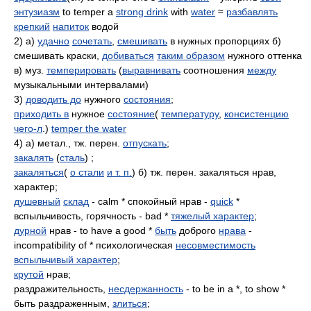
энтузиазм
to temper a
strong drink
with
water
≈
разбавлять
крепкий
напиток
водой
2) а)
удачно
сочетать
,
смешивать
в нужных пропорциях б)
смешивать краски,
добиваться
таким образом
нужного оттенка
в) муз.
темперировать
(
выравнивать
соотношения
между
музыкальными интервалами)
3)
доводить до
нужного
состояния
;
приходить в
нужное
состояние
(
температуру
,
консистенцию
чего-л
.)
temper the water
4) а) метал., тж. перен.
отпускать
;
закалять
(
сталь
) ;
закаляться
(
о стали
и т. п.
) б) тж. перен. закаляться нрав,
характер;
душевный
склад
- calm * спокойный нрав -
quick
*
вспыльчивость, горячность - bad *
тяжелый характер
;
дурной
нрав - to have a good *
быть
доброго
нрава
-
incompatibility of * психологическая
несовместимость
вспыльчивый характер
;
крутой
нрав;
раздражительность,
несдержанность
- to be in a *, to show *
быть раздраженным,
злиться
;