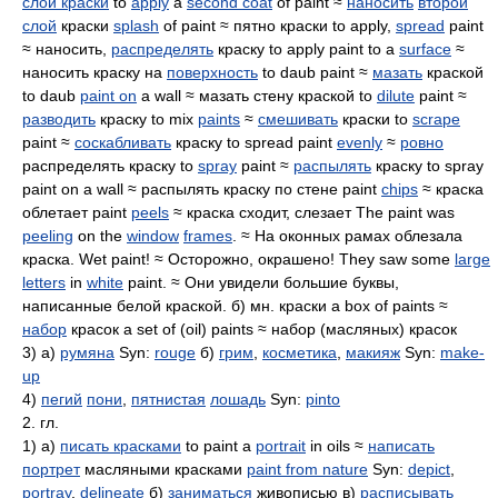
слой краски
to
apply
a
second coat
of paint ≈
наносить
второй
слой
краски
splash
of paint ≈ пятно краски to apply,
spread
paint
≈ наносить,
распределять
краску to apply paint to a
surface
≈
наносить краску на
поверхность
to daub paint ≈
мазать
краской
to daub
paint on
a wall ≈ мазать стену краской to
dilute
paint ≈
разводить
краску to mix
paints
≈
смешивать
краски to
scrape
paint ≈
соскабливать
краску to spread paint
evenly
≈
ровно
распределять краску to
spray
paint ≈
распылять
краску to spray
paint on a wall ≈ распылять краску по стене paint
chips
≈ краска
облетает paint
peels
≈ краска сходит, слезает The paint was
peeling
on the
window
frames
. ≈ На оконных рамах облезала
краска. Wet paint! ≈ Осторожно, окрашено! They saw some
large
letters
in
white
paint. ≈ Они увидели большие буквы,
написанные белой краской. б) мн. краски a box of paints ≈
набор
красок a set of (oil) paints ≈ набор (масляных) красок
3) а)
румяна
Syn:
rouge
б)
грим
,
косметика
,
макияж
Syn:
make-
up
4)
пегий
пони
,
пятнистая
лошадь
Syn:
pinto
2. гл.
1) а)
писать красками
to paint a
portrait
in oils ≈
написать
портрет
масляными красками
paint from nature
Syn:
depict
,
portray
,
delineate
б)
заниматься
живописью в)
расписывать