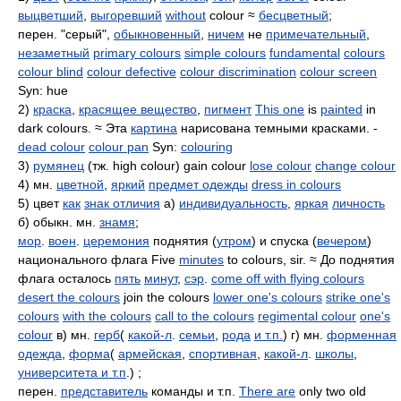
выцветший
,
выгоревший
without
colour ≈
бесцветный
;
перен. "серый",
обыкновенный
,
ничем
не
примечательный
,
незаметный
primary colours
simple colours
fundamental
colours
colour blind
colour defective
colour discrimination
colour screen
Syn: hue
2)
краска
,
красящее вещество
,
пигмент
This one
is
painted
in
dark colours. ≈ Эта
картина
нарисована темными красками. -
dead colour
colour pan
Syn:
colouring
3)
румянец
(тж. high colour) gain colour
lose colour
change colour
4) мн.
цветной
,
яркий
предмет одежды
dress in colours
5) цвет
как
знак отличия
а)
индивидуальность
,
яркая
личность
б) обыкн. мн.
знамя
;
мор
.
воен
.
церемония
поднятия (
утром
) и спуска (
вечером
)
национального флага Five
minutes
to colours, sir. ≈ До поднятия
флага осталось
пять
минут
,
сэр
.
come off with flying colours
desert the colours
join the colours
lower one's colours
strike one's
colours
with the colours
call to the colours
regimental colour
one's
colour
в) мн.
герб
(
какой-л
.
семьи
,
рода
и т.п.
) г) мн.
форменная
одежда
,
форма
(
армейская
,
спортивная
,
какой-л
.
школы
,
университета
и т.п
.) ;
перен.
представитель
команды и т.п.
There are
only two old