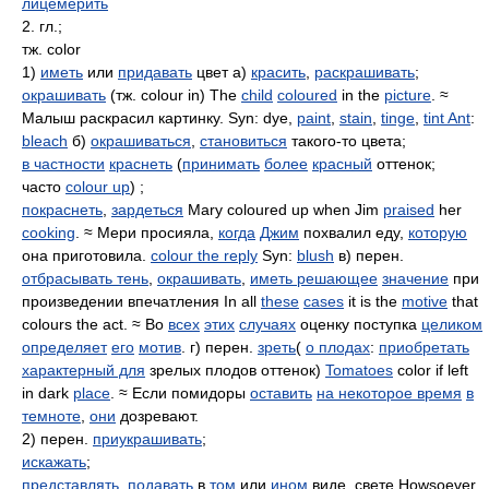
лицемерить
2. гл.;
тж. color
1)
иметь
или
придавать
цвет а)
красить
,
раскрашивать
;
окрашивать
(тж. colour in) The
child
coloured
in the
picture
. ≈
Малыш раскрасил картинку. Syn: dye,
paint
,
stain
,
tinge
,
tint Ant
:
bleach
б)
окрашиваться
,
становиться
такого-то цвета;
в частности
краснеть
(
принимать
более
красный
оттенок;
часто
colour up
) ;
покраснеть
,
зардеться
Mary coloured up when Jim
praised
her
cooking
. ≈ Мери просияла,
когда
Джим
похвалил еду,
которую
она приготовила.
colour the reply
Syn:
blush
в) перен.
отбрасывать тень
,
окрашивать
,
иметь решающее
значение
при
произведении впечатления In all
these
cases
it is the
motive
that
colours the act. ≈ Во
всех
этих
случаях
оценку поступка
целиком
определяет
его
мотив
. г) перен.
зреть
(
о плодах
:
приобретать
характерный для
зрелых плодов оттенок)
Tomatoes
color if left
in dark
place
. ≈ Если помидоры
оставить
на некоторое время
в
темноте
,
они
дозревают.
2) перен.
приукрашивать
;
искажать
;
представлять
,
подавать
в
том
или
ином
виде, свете Howsoever