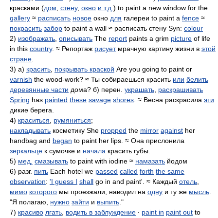
красками (
дом
,
стену
,
окно
и т.д.
) to paint a new window for the
gallery
≈
расписать
новое
окно
для
галереи to paint a
fence
≈
покрасить
забор
to paint a wall ≈ расписать стену Syn:
colour
2)
изображать
,
описывать
The
report
paints a grim
picture
of life
in this
country
. ≈ Репортаж
рисует
мрачную картину жизни в
этой
стране
.
3) а)
красить
,
покрывать краской
Are you going to paint or
varnish
the wood-work? ≈ Ты собираешься красить
или
белить
деревянные части
дома? б) перен.
украшать
,
раскрашивать
Spring
has
painted
these
savage
shores
. ≈ Весна раскрасила
эти
дикие берега.
4)
краситься
,
румяниться
;
накладывать
косметику She
propped
the
mirror
against
her
handbag and
began
to paint her lips. ≈ Она прислонила
зеркальце
к сумочке и
начала
красить губы.
5)
мед.
смазывать
to paint with iodine ≈
намазать
йодом
6) разг.
пить
Each hotel we
passed
called
forth
the same
observation
:
'I guess I
shall
go in and paint'. ≈ Каждый
отель
,
мимо
которого
мы проезжали, наводил на
одну
и ту же
мысль
:
"Я полагаю,
нужно
зайти
и
выпить
."
7)
красиво
лгать
,
водить в заблуждение
∙
paint in
paint out
to