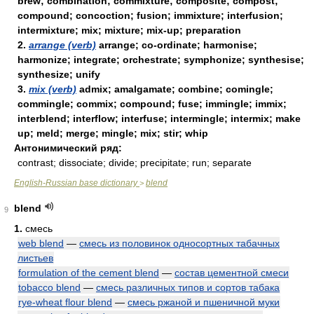
brew; combination; commixture; composite; compost;
compound; concoction; fusion; immixture; interfusion;
intermixture; mix; mixture; mix-up; preparation
2.
arrange (verb)
arrange; co-ordinate; harmonise;
harmonize; integrate; orchestrate; symphonize; synthesise;
synthesize; unify
3.
mix (verb)
admix; amalgamate; combine; comingle;
commingle; commix; compound; fuse; immingle; immix;
interblend; interflow; interfuse; intermingle; intermix; make
up; meld; merge; mingle; mix; stir; whip
Антонимический ряд:
contrast; dissociate; divide; precipitate; run; separate
English-Russian base dictionary
blend
>
blend
9
1.
смесь
web blend
—
смесь из половинок односортных табачных
листьев
formulation of the cement blend
—
состав цементной смеси
tobacco blend
—
смесь различных типов и сортов табака
rye-wheat flour blend
—
смесь ржаной и пшеничной муки