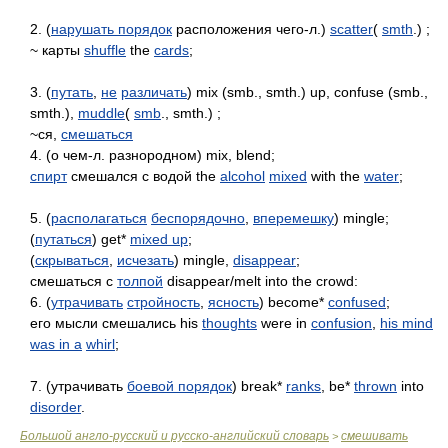
2. (
нарушать порядок
расположения чего-л.)
scatter
(
smth
.) ;
~ карты
shuffle
the
cards
;
3. (
путать
,
не
различать
) mix (smb., smth.) up, confuse (smb.,
smth.),
muddle
(
smb
., smth.) ;
~ся,
смешаться
4. (о чем-л. разнородном) mix, blend;
спирт
смешался с водой the
alcohol
mixed
with the
water
;
5. (
располагаться
беспорядочно
,
вперемешку
) mingle;
(
путаться
) get*
mixed up
;
(
скрываться
,
исчезать
) mingle,
disappear
;
смешаться с
толпой
disappear/melt into the crowd:
6. (
утрачивать
стройность
,
ясность
) become*
confused
;
его мысли смешались his
thoughts
were in
confusion
,
his mind
was in a
whirl
;
7. (утрачивать
боевой порядок
) break*
ranks
, be*
thrown
into
disorder
.
Большой англо-русский и русско-английский словарь
смешивать
>