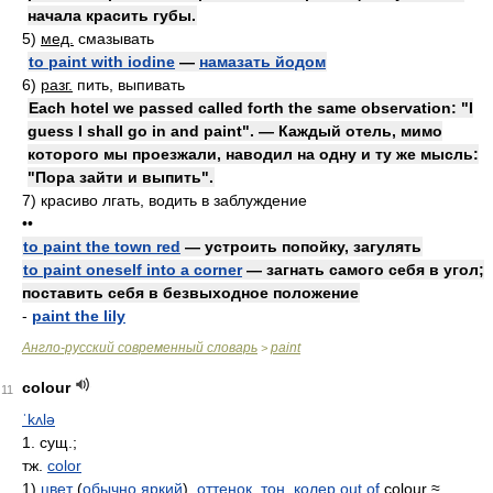
начала красить губы.
5)
мед.
смазывать
to paint with iodine
—
намазать йодом
6)
разг.
пить, выпивать
Each hotel we passed called forth the same observation: "I
guess I shall go in and paint". — Каждый отель, мимо
которого мы проезжали, наводил на одну и ту же мысль:
"Пора зайти и выпить".
7)
красиво лгать, водить в заблуждение
••
to paint the town red
— устроить попойку, загулять
to paint oneself into a corner
— загнать самого себя в угол;
поставить себя в безвыходное положение
-
paint the lily
Англо-русский современный словарь
paint
>
colour
11
ˈkʌlə
1. сущ.;
тж.
color
1)
цвет
(
обычно
яркий
),
оттенок
,
тон
,
колер
out of
colour ≈