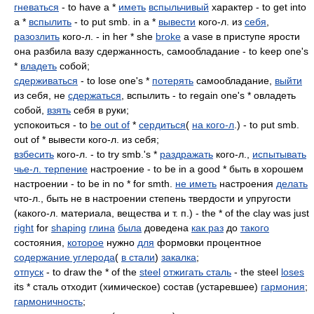
гневаться
- to have a *
иметь
вспыльчивый
характер - to get into
a *
вспылить
- to put smb. in a *
вывести
кого-л. из
себя
,
разозлить
кого-л. - in her * she
broke
a vase в приступе ярости
она разбила вазу сдержанность, самообладание - to keep one's
*
владеть
собой;
сдерживаться
- to lose one's *
потерять
самообладание,
выйти
из себя, не
сдержаться
, вспылить - to regain one's * овладеть
собой,
взять
себя в руки;
успокоиться - to
be out of
*
сердиться
(
на кого-л
.) - to put smb.
out of * вывести кого-л. из себя;
взбесить
кого-л. - to try smb.'s *
раздражать
кого-л.,
испытывать
чье-л. терпение
настроение - to be in a good * быть в хорошем
настроении - to be in no * for smth.
не иметь
настроения
делать
что-л., быть не в настроении степень твердости и упругости
(какого-л. материала, вещества и т. п.) - the * of the clay was just
right
for
shaping
глина
была
доведена
как раз
до
такого
состояния,
которое
нужно
для
формовки процентное
содержание углерода
(
в стали
)
закалка
;
отпуск
- to draw the * of the
steel
отжигать сталь
- the steel
loses
its * сталь отходит (химическое) состав (устаревшее)
гармония
;
гармоничность
;