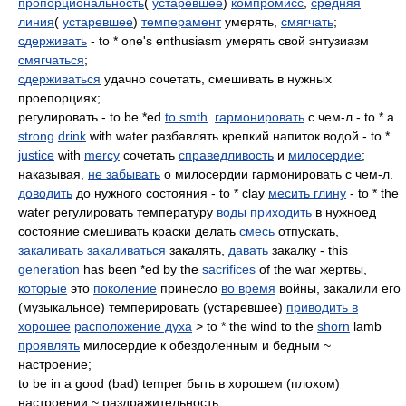
пропорциональность
(
устаревшее
)
компромисс
,
средняя
линия
(
устаревшее
)
темперамент
умерять,
смягчать
;
сдерживать
- to * one's enthusiasm умерять свой энтузиазм
смягчаться
;
сдерживаться
удачно сочетать, смешивать в нужных
проепорциях;
регулировать - to be *ed
to smth
.
гармонировать
с чем-л - to * a
strong
drink
with water разбавлять крепкий напиток водой - to *
justice
with
mercy
сочетать
справедливость
и
милосердие
;
наказывая,
не забывать
о милосердии гармонировать с чем-л.
доводить
до нужного состояния - to * clay
месить глину
- to * the
water регулировать температуру
воды
приходить
в нужноед
состояние смешивать краски делать
смесь
отпускать,
закаливать
закаливаться
закалять,
давать
закалку - this
generation
has been *ed by the
sacrifices
of the war жертвы,
которые
это
поколение
принесло
во время
войны, закалили его
(музыкальное) темперировать (устаревшее)
приводить в
хорошее
расположение духа
> to * the wind to the
shorn
lamb
проявлять
милосердие к обездоленным и бедным ~
настроение;
to be in a good (bad) temper быть в хорошем (плохом)
настроении ~ раздражительность;