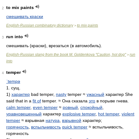
to mix paints
2
смешивать краски
English-Russian combinatory dictionary
to mix paints
>
run into
3
смешивать (краски), врезаться (в автомобиль).
English-Russian slang from the book M. Goldenkova "Caution, hot dog"
run
>
into
temper
4
ˈtempə
1. сущ.
1)
характер
bad temper,
nasty
temper ≈
ужасный
характер She
said that in a
fit of
temper. ≈ Она сказала
это
в порыве гнева.
calm temper
,
even temper
≈
ровный
,
спокойный
,
уравновешенный
характер
explosive temper
,
hot temper
,
violent
temper
≈ взрывная
натура
,
взрывной
характер;
горячность
,
вспыльчивость
quick temper
≈ вспыльчивость,
горячность