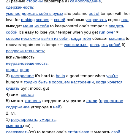
2) разные
стороны
характера а)
самообладание
,
сдержанность
;
умение
держать себя в руках
she puts me
out of
temper with her
love for
making
scenes
≈
своей
любовью
устраивать
сцены
она
выводит
меня
из себя
to keep/control one's temper ≈
владеть
собой
it's easy to lose your temper when you get
run over
≈
совсем
несложно
выйти из себя
,
когда
тебя
сбивает
машина
to
recover/regain one's temper ≈
успокоиться
,
овладеть
собой
б)
раздражительность
;
вспыльчивость;
неуравновешенность
;
норов
,
нрав
3)
настроение
it's hard to
be in
a good temper when
you're
hungry ≈
трудно
быть в хорошем настроении
,
когда хочется
кушать
Syn: mood, gut
4) хим.
состав
5) метал.
степень
твердости и упругости
стали
(
процентное
содержание
углерода в
ней
)
2. гл.
1)
регулировать
,
умерять
;
смягчать
(ся) ;
сдерживать
(ся) to temper one's
enthusiasm
≈ умерять
свой