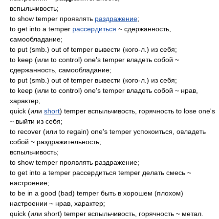
вспыльчивость;
to show temper проявлять
раздражение
;
to get into a temper
рассердиться
~ сдержанность,
самообладание;
to put (smb.) out of temper вывести (кого-л.) из себя;
to keep (или to control) one's temper владеть собой ~
сдержанность, самообладание;
to put (smb.) out of temper вывести (кого-л.) из себя;
to keep (или to control) one's temper владеть собой ~ нрав,
характер;
quick (или
short
) temper вспыльчивость, горячность to lose one's
~ выйти из себя;
to recover (или to regain) one's temper успокоиться, овладеть
собой ~ раздражительность;
вспыльчивость;
to show temper проявлять раздражение;
to get into a temper рассердиться temper делать смесь ~
настроение;
to be in a good (bad) temper быть в хорошем (плохом)
настроении ~ нрав, характер;
quick (или short) temper вспыльчивость, горячность ~ метал.