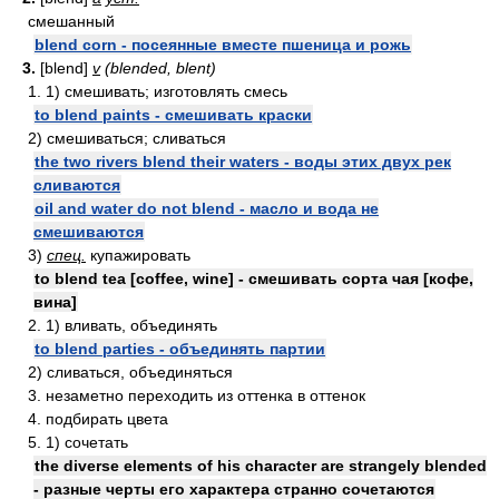
смешанный
blend corn - посеянные вместе пшеница и рожь
3.
[blend]
v
(blended, blent)
1. 1) смешивать; изготовлять смесь
to blend paints - смешивать краски
2) смешиваться; сливаться
the two rivers blend their waters - воды этих двух рек
сливаются
oil and water do not blend - масло и вода не
смешиваются
3)
спец.
купажировать
to blend tea [coffee, wine] - смешивать сорта чая [кофе,
вина]
2. 1) вливать, объединять
to blend parties - объединять партии
2) сливаться, объединяться
3. незаметно переходить из оттенка в оттенок
4. подбирать цвета
5. 1) сочетать
the diverse elements of his character are strangely blended
- разные черты его характера странно сочетаются