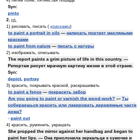
4)
пегий пони, пятнистая лошадь
Syn:
pinto
2.
гл.
1)
рисовать, писать
(
красками
)
to paint a portrait in oils
—
написать портрет масляными
красками
to paint from nature
—
писать с натуры
2)
изображать, описывать
The report paints a grim picture of life in this country. —
Репортаж рисует мрачную картину жизни в этой стране.
Syn:
depict
,
portray
3)
красить, покрывать краской, раскрашивать
to paint a fence
—
покрасить забор
Are you going to paint or varnish the wood-work?
—
Ты
собираешься красить или лакировать деревянные части
дома?
-
paint out
4)
красить, румянить, украшать
She propped the mirror against her handbag and began to
paint her lips. — Она прислонила зеркальце к сумочке и