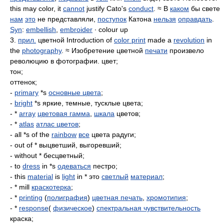
this may color, it
cannot
justify Cato's
conduct
. ≈ В
каком
бы свете
нам
это
не представляли,
поступок
Катона
нельзя
оправдать
.
Syn
:
embellish
,
embroider
∙ colour up
3.
прил.
цветной Introduction of
color print
made a
revolution
in
the
photography
. ≈ Изобретение цветной
печати
произвело
революцию в фотографии. цвет;
тон;
оттенок;
-
primary
*s
основные цвета
;
-
bright
*s яркие, темные, тусклые цвета;
- *
array
цветовая гамма
,
шкала
цветов;
- *
atlas
атлас цветов
;
- all *s of the
rainbow
все
цвета радуги;
- out of * выцветший, выгоревший;
- without * бесцветный;
- to
dress
in *s
одеваться
пестро;
- this
material
is
light
in * это
светлый
материал
;
- * mill
краскотерка
;
- *
printing
(
полиграфия
)
цветная печать
,
хромотипия
;
- *
response
(
физическое
)
спектральная чувствительность
краска;