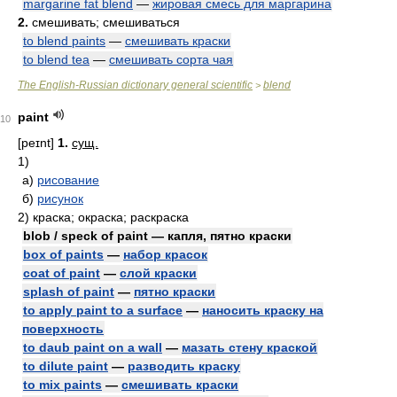
margarine fat blend
—
жировая смесь для маргарина
2.
смешивать; смешиваться
to blend paints
—
смешивать краски
to blend tea
—
смешивать сорта чая
The English-Russian dictionary general scientific
blend
>
paint
10
[peɪnt]
1.
сущ.
1)
а)
рисование
б)
рисунок
2)
краска; окраска; раскраска
blob / speck of paint — капля, пятно краски
box of paints
—
набор красок
coat of paint
—
слой краски
splash of paint
—
пятно краски
to apply paint to a surface
—
наносить краску на
поверхность
to daub paint on a wall
—
мазать стену краской
to dilute paint
—
разводить краску
to mix paints
—
смешивать краски