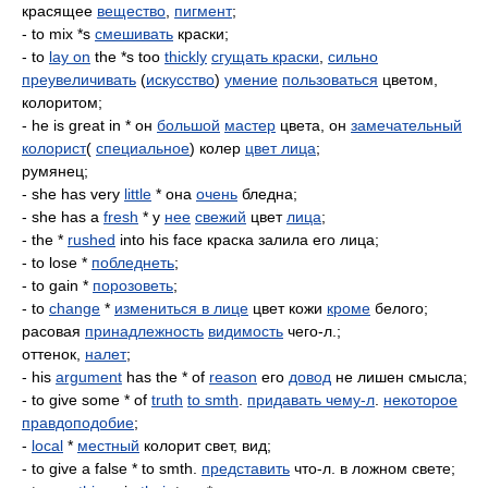
красящее
вещество
,
пигмент
;
- to mix *s
смешивать
краски;
- to
lay on
the *s too
thickly
сгущать краски
,
сильно
преувеличивать
(
искусство
)
умение
пользоваться
цветом,
колоритом;
- he is great in * он
большой
мастер
цвета, он
замечательный
колорист
(
специальное
) колер
цвет лица
;
румянец;
- she has very
little
* она
очень
бледна;
- she has a
fresh
* у
нее
свежий
цвет
лица
;
- the *
rushed
into his face краска залила его лица;
- to lose *
побледнеть
;
- to gain *
порозоветь
;
- to
change
*
измениться в лице
цвет кожи
кроме
белого;
расовая
принадлежность
видимость
чего-л.;
оттенок,
налет
;
- his
argument
has the * of
reason
его
довод
не лишен смысла;
- to give some * of
truth
to smth
.
придавать чему-л
.
некоторое
правдоподобие
;
-
local
*
местный
колорит свет, вид;
- to give a false * to smth.
представить
что-л. в ложном свете;