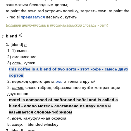
заниматься бесплодным делом;
to paint the town red устроить попойку, загулять town: to paint the
~ red sl
предаваться
веселью, кутить
Большой англо-русский и русско-английский словарь
paint
>
blend
7
1.
[blend]
n
1. 1) смесь
2) смешивание
3)
спец.
купаж
this coffee is a blend of two sorts - этот кофе - смесь двух
сортов
2. переход одного цвета
или
оттенка в другой
3.
лингв.
слово-гибрид, образованное путём контрактации
двух основ
motel is composed of mo/tor and ho/tel and is called a
blend - слово мотель составлено из двух слов и
называется словом-гибридом
4.
воен.
камуфляжная окраска
5.
амер.
= blended whiskey
2.
[blend]
a
уст.