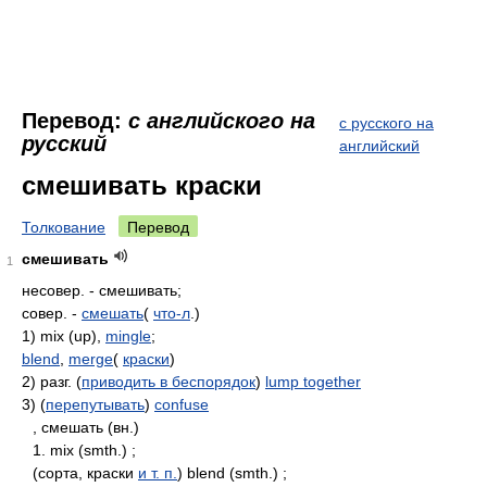
Перевод:
с английского на
с русского на
русский
английский
смешивать краски
Толкование
Перевод
смешивать
1
несовер. - смешивать;
совер. -
смешать
(
что-л
.)
1) mix (up),
mingle
;
blend
,
merge
(
краски
)
2) разг. (
приводить в беспорядок
)
lump together
3) (
перепутывать
)
confuse
, смешать (вн.)
1. mix (smth.) ;
(сорта, краски
и т. п.
) blend (smth.) ;