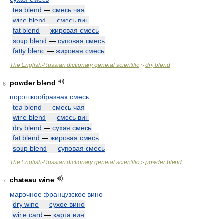
tea blend
—
смесь чая
wine blend
—
смесь вин
fat blend
—
жировая смесь
soup blend
—
суповая смесь
fatty blend
—
жировая смесь
The English-Russian dictionary general scientific
dry blend
>
powder blend
6
порошкообразная смесь
tea blend
—
смесь чая
wine blend
—
смесь вин
dry blend
—
сухая смесь
fat blend
—
жировая смесь
soup blend
—
суповая смесь
The English-Russian dictionary general scientific
powder blend
>
chateau wine
7
марочное французское вино
dry wine
—
сухое вино
wine card
—
карта вин