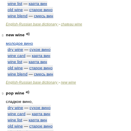
wine list
—
карта вин
old wine
—
старое вино
wine blend
—
смесь вин
English-Russian base dictionary
chateau wine
>
new wine
8
молодое вино
dry wine
—
сухое вино
wine card
—
карта вин
wine list
—
карта вин
old wine
—
старое вино
wine blend
—
смесь вин
English-Russian base dictionary
new wine
>
pop wine
9
сладкое вино,
dry wine
—
сухое вино
wine card
—
карта вин
wine list
—
карта вин
old wine
—
старое вино