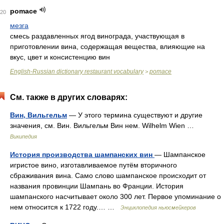
pomace
20
мезга
смесь раздавленных ягод винограда, участвующая в
приготовлении вина, содержащая вещества, влияющие на
вкус, цвет и консистенцию вин
English-Russian dictionary restaurant vocabulary
pomace
>
См. также в других словарях:
Вин, Вильгельм
— У этого термина существуют и другие
значения, см. Вин. Вильгельм Вин нем. Wilhelm Wien …
Википедия
История производства шампанских вин
— Шампанское
игристое вино, изготавливаемое путём вторичного
сбраживания вина. Само слово шампанское происходит от
названия провинции Шампань во Франции. История
шампанского насчитывает около 300 лет. Первое упоминание о
нем относится к 1722 году.… …
Энциклопедия ньюсмейкеров