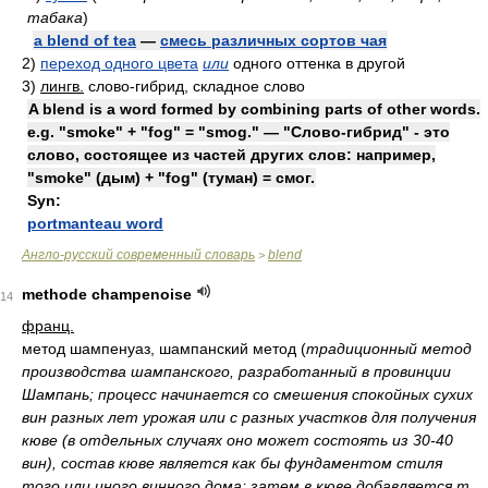
табака
)
a blend of tea
—
смесь различных сортов чая
2)
переход одного цвета
или
одного оттенка в другой
3)
лингв.
слово-гибрид, складное слово
A blend is a word formed by combining parts of other words.
e.g. "smoke" + "fog" = "smog." — "Слово-гибрид" - это
слово, состоящее из частей других слов: например,
"smoke" (дым) + "fog" (туман) = смог.
Syn:
portmanteau word
Англо-русский современный словарь
blend
>
methode champenoise
14
франц.
метод шампенуаз, шампанский метод
(
традиционный метод
производства шампанского, разработанный в провинции
Шампань; процесс начинается со смешения спокойных сухих
вин разных лет урожая или с разных участков для получения
кюве (в отдельных случаях оно может состоять из 30-40
вин), состав кюве является как бы фундаментом стиля
того или иного винного дома; затем в кюве добавляется т.