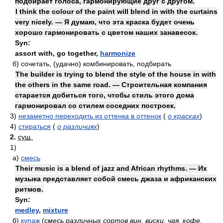
подбирает голоса, гармонирующие друг с другом.
I think the colour of the paint will blend in with the curtains
very nicely. — Я думаю, что эта краска будет очень
хорошо гармонировать с цветом наших занавесок.
Syn:
assort with
, go together,
harmonize
б)
сочетать, (удачно) комбинировать, подбирать
The builder is trying to blend the style of the house in with
the others in the same road. — Строительная компания
старается добиться того, чтобы стиль этого дома
гармонировал со стилем соседних построек.
3)
незаметно переходить из оттенка в оттенок
(
о красках
)
4)
стираться
(
о различиях
)
2.
сущ.
1)
а)
смесь
Their music is a blend of jazz and African rhythms. — Их
музыка представляет собой смесь джаза и африканских
ритмов.
Syn:
medley
,
mixture
б)
купаж
(
смесь различных сортов вин, виски, чая, кофе,