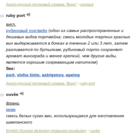
Англо-русский толковый словарь "Вино"
pomace
>
ruby port
18
англ.
рубиновый портвейн
(
один из самых распространенных и
дешевых видов портвейна; смесь молодых терпких красных
вин выдерживается в бочках в течение 2 или 3 лет, затем
разливается по бутылкам; рубиновый порто сохраняет
аромат винограда и менее крепкий, чем другие виды,
является хорошим согревающим напитком
)
See:
port
,
vinho tinto
,
astrigency
,
ageing
Англо-русский толковый словарь "Вино"
ruby port
>
cuvée
19
франц
кюве
смесь белых сухих вин, использующаяся для изготовления
шампанского
English-Russian dictionary restaurant vocabulary
cuvée
>