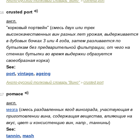
Англо-русский толковый словарь "Вино"
colheita port
>
crusted port
16
англ.
"корковый портвейн"
(
смесь двух или трех
высококачественных вин разных лет урожая, выдерживается
в дубовых бочках 3 или 4 года, затем разливается по
бутылкам без предварительной фильтрации, от чего на
стенках бутылки во время выдержки образуется
своеобразная корка
)
See:
port
,
vintage
,
ageing
Англо-русский толковый словарь "Вино"
crusted port
>
pomace
17
англ.
мезга
(
смесь раздавленных ягод винограда, участвующая в
приготовлении вина, содержащая вещества, влияющие на
вкус, цвет и консистенцию вин, напр., таннины
)
See:
tannin
,
mash