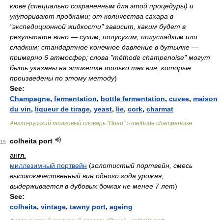
кюве (специально сохраненным для этой процедуры) и
укупоривают пробками; от количества сахара в
"экспедиционной жидкости" зависит, каким будет в
результате вино — сухим, полусухим, полусладким или
сладким; стандартное конечное давление в бутылке —
примерно 6 атмосфер; слова "méthode champenoise" могут
быть указаны на этикетке только тех вин, которые
произведены по этому методу
)
See:
Champagne
,
fermentation
,
bottle fermentation
,
cuvee
,
maison
du vin
,
liqueur de tirage
,
yeast
,
lie
,
cork
,
charmat
Англо-русский толковый словарь "Вино"
methode champenoise
>
colheita port
15
англ.
миллезимный портвейн
(
золотистый портвейн, смесь
высококачественный вин одного года урожая,
выдерживается в дубовых бочках не менее 7 лет
)
See:
colheita
,
vintage
,
tawny port
,
ageing