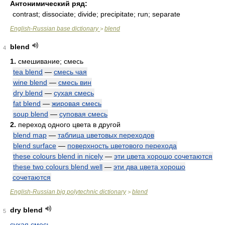
Антонимический ряд:
contrast; dissociate; divide; precipitate; run; separate
English-Russian base dictionary
blend
>
blend
4
1.
смешивание; смесь
tea blend
—
смесь чая
wine blend
—
смесь вин
dry blend
—
сухая смесь
fat blend
—
жировая смесь
soup blend
—
суповая смесь
2.
переход одного цвета в другой
blend map
—
таблица цветовых переходов
blend surface
—
поверхность цветового перехода
these colours blend in nicely
—
эти цвета хорошо сочетаются
these two colours blend well
—
эти два цвета хорошо
сочетаются
English-Russian big polytechnic dictionary
blend
>
dry blend
5
сухая смесь