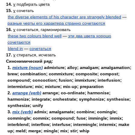
14.
v
подбирать цвета
15.
v
сочетать
the diverse elements of his character are strangely blended
—
разные черты его характера странно сочетаются
16.
v
сочетаться, гармонировать
these two colours blend well
—
эти два цвета хорошо
сочетаются
blend in
—
сочетаться
17.
v
стираться, исчезать
Синонимический ряд:
1.
mixture (noun)
admixture; alloy; amalgam; amalgamation;
brew; combination; commixture; composite; compost;
compound; concoction; fusion; immixture; interfusion;
intermixture; mix; mixture; mix-up; preparation
2.
arrange (verb)
arrange; co-ordinate; harmonise;
harmonize; integrate; orchestrate; symphonize; synthesise;
synthesize; unify
3.
mix (verb)
admix; amalgamate; combine; comingle;
commingle; commix; compound; fuse; immingle; immix;
interblend; interflow; interfuse; intermingle; intermix; make
up; meld; merge; mingle; mix; stir; whip