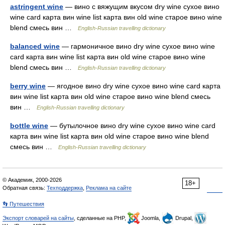
astringent wine
— вино с вяжущим вкусом dry wine сухое вино
wine card карта вин wine list карта вин old wine старое вино wine
blend смесь вин …
English-Russian travelling dictionary
balanced wine
— гармоничное вино dry wine сухое вино wine
card карта вин wine list карта вин old wine старое вино wine
blend смесь вин …
English-Russian travelling dictionary
berry wine
— ягодное вино dry wine сухое вино wine card карта
вин wine list карта вин old wine старое вино wine blend смесь
вин …
English-Russian travelling dictionary
bottle wine
— бутылочное вино dry wine сухое вино wine card
карта вин wine list карта вин old wine старое вино wine blend
смесь вин …
English-Russian travelling dictionary
© Академик, 2000-2026
18+
Обратная связь:
Техподдержка
,
Реклама на сайте
👣 Путешествия
Экспорт словарей на сайты
, сделанные на PHP,
Joomla,
Drupal,