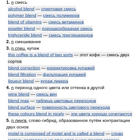
1.
n
смесь
alcohol blend
—
спиртовая смесь
polymer blend
—
смесь полимеров
blend of vitamins
—
смесь витаминов
powder blend
—
порошкообразная смесь
triglyceride blend
—
смесь триглицеридов
2.
n
смешивание
3.
n спец.
купаж
this coffee is a blend of two sorts
— этот кофе — смесь двух
сортов
blend correction
—
корректировка купажей
blend filtration
—
фильтрация купажей
liqueur blend
—
купаж ликера
4.
n
переход одного цвета или оттенка в другой
wine blend
—
смесь вин
blend map
—
таблица цветовых переходов
blend surface
—
поверхность цветового перехода
these colours blend in nicely
—
эти цвета хорошо сочетаются
5.
n лингв.
слово-гибрид, образованное путём контрактации
двух основ
motel is composed of motel and is called a blend
—
слово