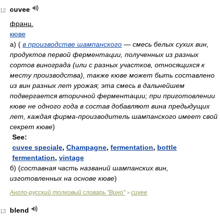
cuvee
12
франц.
кюве
а)
(
в производстве шампанского
— смесь белых сухих вин,
продуктов первой ферментации, полученных из разных
сортов винограда (или с разных участков, относящихся к
месту производства), также кюве может быть составлено
из вин разных лет урожая; эта смесь в дальнейшем
подвергается вторичной ферментации; при приготовлении
кюве не одного года в состав добавляют вина предыдущих
лет, каждая фирма-производитель шампанского имеет свой
секрет кюве
)
See:
cuvee speciale
,
Champagne
,
fermentation
,
bottle
fermentation
,
vintage
б)
(
составная часть названий шампанских вин,
изготовленных на основе кюве
)
Англо-русский толковый словарь "Вино"
cuvee
>
blend
13