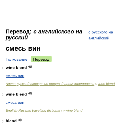
Перевод:
с английского на
с русского на
русский
английский
смесь вин
Толкование
Перевод
wine blend
1
смесь вин
Англо-русский словарь по пищевой промышленности
wine blend
>
wine blend
2
смесь вин
English-Russian travelling dictionary
wine blend
>
blend
3