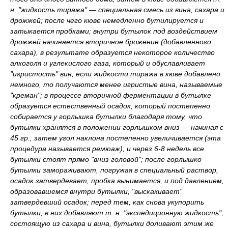
н. "жидкость тиража" — специальная смесь из вина, сахара и
дрожжей; после чего кюве немедленно бутилируется и
затыкается пробками; внутри бутылок под воздействием
дрожжей начинается вторичное брожение (добавленного
сахара), в результате образуется некоторое количество
алкоголя и углекислого газа, который и обуславливает
"игристость" вин; если жидкости тиража в кюве добавлено
немного, то получаются менее игристые вина, называемые
"креман"; в процессе вторичной ферментации в бутылке
образуется естественный осадок, который постепенно
собирается у горлышка бутылки благодаря тому, что
бутылки хранятся в положении горлышком вниз — начиная с
45 гр., затем угол наклона постепенно увеличивается (эта
процедура называется ремюаж), и через 6-8 недель все
бутылки стоят прямо "вниз головой"; после горлышко
бутылки замораживают, погружая в специальный раствор,
осадок затвердевает, пробка вынимается, и под давлением,
образовавшемся внутри бутылки, "выскакивает"
затвердевший осадок; перед тем, как снова укупорить
бутылки, в них добавляют т. н. "экспедиционную жидкость",
состоящую из сахара и вина, бутылки доливают этим же