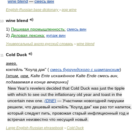
wine blend
—
смесь вин
English-Russian base dictionary
pop wine
>
wine blend
10
1)
Пищевая промышленность:
смесь вин
2)
Деловая лексика:
купаж вин
Универсальный англо-русский словарь
wine blend
>
Cold Duck
11
амер.
коктейль "Коулд дак"
(
смесь бургундского с шампанским
)
[
этим.
нем.
Kalte Ente искажённое Kalte Ende смесь вин,
подаваемая в конце вечеринки]
New Year's revelers decided that Cold Duck was just the tipple
with which to see out the inflationary old year and toast in the
uncertain new one.
(DNE)
— Участники новогодней пирушки
решили, что дешевый коктейль "Коулд дак" как раз тот напиток,
который следует пить, провожая старый инфляционный год и
встречая неизвестно что несущий новый.
Large English-Russian phrasebook
Cold Duck
>