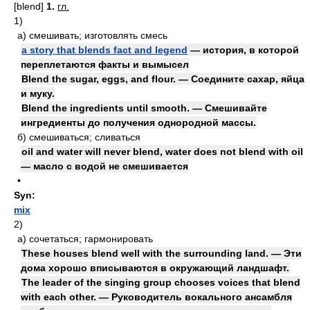
[blend]
1.
гл.
1)
а)
смешивать; изготовлять смесь
a story that blends fact and legend
— история, в которой
переплетаются факты и вымысел
Blend the sugar, eggs, and flour. — Соедините сахар, яйца
и муку.
Blend the ingredients until smooth. — Смешивайте
ингредиенты до получения однородной массы.
б)
смешиваться; сливаться
oil and water will never blend, water does not blend with oil
— масло с водой не смешивается
•
Syn:
mix
2)
а)
сочетаться; гармонировать
These houses blend well with the surrounding land. — Эти
дома хорошо вписываются в окружающий ландшафт.
The leader of the singing group chooses voices that blend
with each other. — Руководитель вокального ансамбля