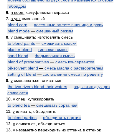
мотель составлено из двух слов и называется словом-
гибридом
6.
n воен.
камуфляжная окраска
7.
a уст.
смешанный
blend corn
—
посеянные вместе пшеница и рожь
blend mode
—
смешанный режим
8.
v
смешивать; изготовлять смесь
to blend paints
—
смешивать краски
plaster blend
—
гипсовая смесь
sand blend
—
формовочная смесь
blend of preservatives
—
смесь консервантов
oil-solvent blend
—
смесь масла с растворителем
setting of blend
—
составление смеси по рецепту
9.
v
смешиваться; сливаться
the two rivers blend their waters
—
воды этих двух рек
сливаются
10.
v спец.
купажировать
to blend tea
—
смешивать сорта чая
11.
v
вливать, объединять
to blend parties
—
объединять партии
12.
v
сливаться, объединяться
13.
v
незаметно переходить из оттенка в оттенок