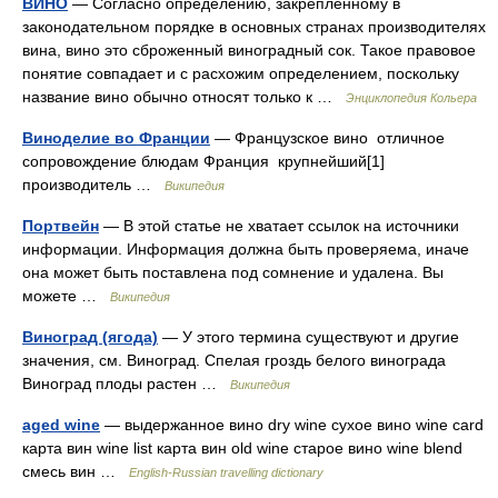
ВИНО
— Согласно определению, закрепленному в
законодательном порядке в основных странах производителях
вина, вино это сброженный виноградный сок. Такое правовое
понятие совпадает и с расхожим определением, поскольку
название вино обычно относят только к …
Энциклопедия Кольера
Виноделие во Франции
— Французское вино отличное
сопровождение блюдам Франция крупнейший[1]
производитель …
Википедия
Портвейн
— В этой статье не хватает ссылок на источники
информации. Информация должна быть проверяема, иначе
она может быть поставлена под сомнение и удалена. Вы
можете …
Википедия
Виноград (ягода)
— У этого термина существуют и другие
значения, см. Виноград. Спелая гроздь белого винограда
Виноград плоды растен …
Википедия
aged wine
— выдержанное вино dry wine сухое вино wine card
карта вин wine list карта вин old wine старое вино wine blend
смесь вин …
English-Russian travelling dictionary