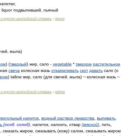
напитки
;
r
liquor
подвыпивший
,
пьяный
и
русско
-
английский
словарь
liquor
>
ечей
,
мыла
)
ром
) (
твердый
)
жир
,
сало
-
vegetable
*
твердое
растительное
ьная
свеча
колесная
мазь
откармливать
скот
давать
сало
(
о
иром
)
tallow
жир
,
сало
(
для
свечей
,
мыла
) ~
колесная
мазь
~
и
русско
-
английский
словарь
tallow
>
лкогольный
напиток
,
водный
раствор
лекарства
,
выпивать
,
ь
(
особ
.
солод
)
,
напиток
,
напоить
,
отвар
(
мясной
)
,
пить
,
ь
,
смазать
жиром
,
смазывать
(
кожу
)
салом
,
смазывать
жиром