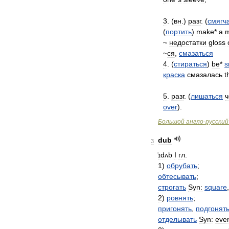
3
. (
вн
.)
разг
. (
смягч
(
портить
)
make
*
a
~
недостатки
gloss
~
ся
,
смазаться
4
. (
стираться
)
be
*
s
краска
смазалась
t
5
.
разг
. (
лишаться
ч
over
).
Большой
англо
-
русский
dub
3
̈ɪdʌb
I
гл
.
1
)
обрубать
;
обтесывать
;
строгать
Syn:
square
2
)
ровнять
;
пригонять
,
подгонят
отделывать
Syn:
eve