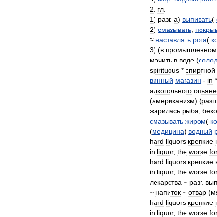
2
.
гл
.
1
)
разг
.
а
)
выпивать
(
2
)
смазывать
,
покры
≈
наставлять
рога
(
к
3
) (
в
промышленном
мочить
в
воде
(
соло
spirituous
*
спиртной
винный
магазин
-
in
*
алкогольного
опьяне
(
американизм
) (
разг
жарилась
рыба
,
бек
смазывать
жиром
(
к
(
медицина
)
водный
hard
liquors
крепкие
in
liquor
,
the
worse
fo
hard
liquors
крепкие
in
liquor
,
the
worse
fo
лекарства
~
разг
.
вып
~
напиток
~
отвар
(
м
hard
liquors
крепкие
in
liquor
,
the
worse
fo