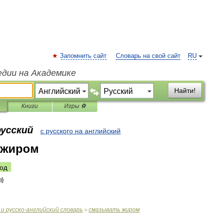
Запомнить сайт
Словарь на свой сайт
RU
едии на Академике
Найти!
Книги
Игры ⚽
русский
с русского на английский
 жиром
од
и
русско
-
английский
словарь
смазывать
жиром
>