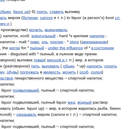
обыкн
.
liquor
up
)
б
)
поить
,
ставить
выпивку
вать
жиром
(
ботинки
,
сапоги
и
т
.
п
.)
to
liquor
(
a
person
'
s
)
boot
сл
.
ому
-
л
.)
производстве
)
мочить
,
вымачивать
;
д
)
напиток
,
особ
.
алкогольный
-
hard
*
s
крепкие
напитки
-
напиток
-
malt
*
пиво
,
эль
,
портер
- *
store
(
американизм
)
,
the
worse
for
*
пьяный
-
under
the
influence
of
*
в
состоянии
ния
-
disguised
with
*
пьяный
,
в
пьяном
виде
преим
.
оворное
)
выпивка
товар
(
мясной
и
т
.
п
.)
жир
,
в
котором
он
(
разговорное
)
пить
,
выпивать
(
обыкн
. *
up
)
напоить
,
споить
ожу
,
обувь
)
погружать
в
жидкость
,
мочить
(
особ
.
солод
)
раствор
лекарственного
вещества
~
спиртной
напиток
;
напитки
;
r
liquor
подвыпивший
,
пьяный
~
спиртной
напиток
;
напитки
;
r
liquor
подвыпивший
,
пьяный
liquor
мед
.
водный
раствор
ивать
(
обыкн
.
liquor
up
) ~
жир
,
в
котором
жарилась
рыба
,
бекон
ясной
) ~
смазывать
жиром
(
сапоги
и
т
.
п
.) ~
спиртной
напиток
;
напитки
;
r
liquor
подвыпивший
,
пьяный
~
спиртной
напиток
;