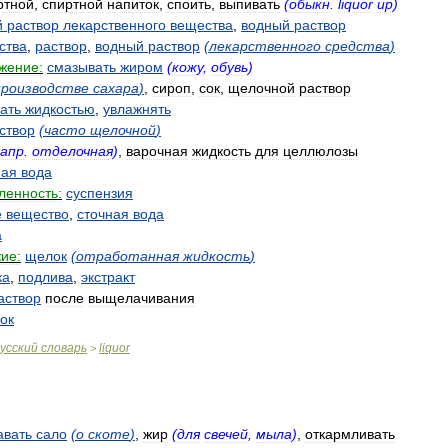
ртной
,
спиртной
напиток
,
споить
,
выпивать
(
обыкн
.
liquor
up
)
й
раствор
лекарственного
вещества
,
водный
раствор
ства
,
раствор
,
водный
раствор
(
лекарственного
средства
)
жение:
смазывать
жиром
(
кожу
,
обувь
)
производстве
сахара
)
,
сироп
,
сок
,
щелочной
раствор
ать
жидкостью
,
увлажнять
створ
(
часто
щелочной
)
апр
.
отделочная
)
,
варочная
жидкость
для
целлюлозы
ная
вода
енность:
суспензия
е
вещество
,
сточная
вода
а
ие:
щелок
(
отработанная
жидкость
)
ка
,
подлива
,
экстракт
аствор
после
выщелачивания
ок
усский
словарь
liquor
>
авать
сало
(
о
скоте
)
,
жир
(
для
свечей
,
мыла
)
,
откармливать