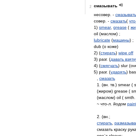
смазывать
2
несовер
. -
смазыват
совер
. -
смазать
(
что
1
)
smear
,
grease
(
жи
oil
(
маслом
) ;
lubricate
(
машины
) ;
dub
(
о
коже
)
2
) (
стирать
)
wipe
off
3
)
разг
. (
давать
взятк
4
) (
смягчать
)
slur
(
ov
5
)
разг
. (
ударять
)
ba
,
смазать
1
. (
вн
.
тв
.)
smear
(
(
жиром
)
grease
(
s
(
маслом
)
oil
(
smth
~
что
-
л
.
йодом
pain
2
. (
вн
.;
стирать
,
размазыва
смазать
краску
рук
one
`
s
sleeve
;