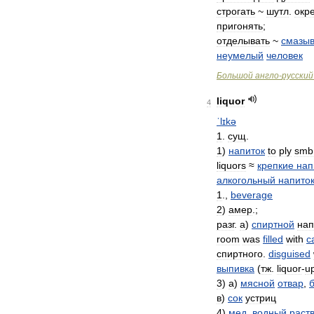
строгать
~
шутл
.
окр
пригонять
;
отделывать
~
смазыв
неумелый
человек
Большой
англо
-
русский
liquor
4
ˈlɪkə
1
.
сущ
.
1
)
напиток
to
ply
smb
liquors
≈
крепкие
нап
алкогольный
напито
1
.,
beverage
2
)
амер
.;
разг
.
а
)
спиртной
нап
room
was
filled
with
c
спиртного
.
disguised
выпивка
(
тж
.
liquor
-
u
3
)
а
)
мясной
отвар
,
в
)
сок
устриц
4
)
мед
.
водный
раст