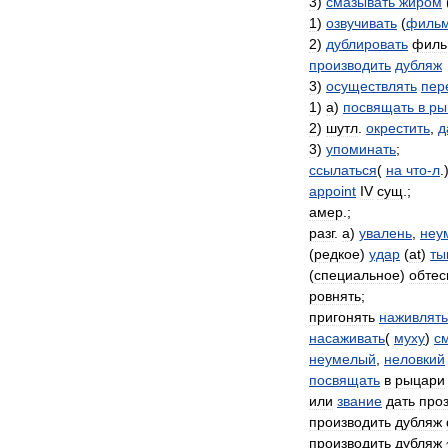
3
)
смазывать
жиром
1
)
озвучивать
(
филь
2
)
дублировать
филь
производить
дубляж
3
)
осуществлять
пер
1
)
а
)
посвящать
в
ры
2
)
шутл
.
окрестить
,
д
3
)
упоминать
;
ссылаться
(
на
что
-
л
.
appoint
IV
сущ
.;
амер
.;
разг
.
а
)
увалень
,
неу
(
редкое
)
удар
(
at
)
ты
(
специальное
)
обтес
ровнять
;
пригонять
наживлять
насаживать
(
муху
)
с
неумелый
,
неловкий
посвящать
в
рыцари
или
звание
дать
про
производить
дубляж
производить
дубляж