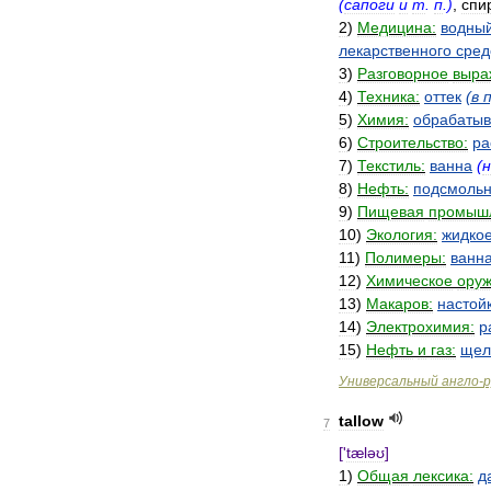
(
сапоги
и
т
.
п
.)
,
спи
2
)
Медицина:
водны
лекарственного
сред
3
)
Разговорное
выра
4
)
Техника:
оттек
(
в
5
)
Химия:
обрабатыв
6
)
Строительство:
ра
7
)
Текстиль:
ванна
(
н
8
)
Нефть:
подсмоль
9
)
Пищевая
промышл
10
)
Экология:
жидко
11
)
Полимеры:
ванн
12
)
Химическое
оруж
13
)
Макаров:
настой
14
)
Электрохимия:
р
15
)
Нефть
и
газ:
щел
Универсальный
англо
-
р
tallow
7
['
tæləʊ
]
1
)
Общая
лексика:
д