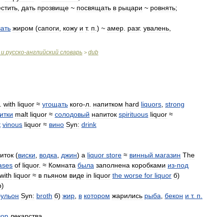
естить
,
дать
прозвище
~
посвящать
в
рыцари
~
ровнять
;
ать
жиром
(
сапоги
,
кожу
и
т
.
п
.) ~
амер
.
разг
.
увалень
,
и
русско
-
английский
словарь
dub
>
.
with
liquor
≈
угощать
кого
-
л
.
напитком
hard
liquors
,
strong
итки
malt
liquor
≈
солодовый
напиток
spirituous
liquor
≈
к
vinous
liquor
≈
вино
Syn:
drink
иток
(
виски
,
водка
,
джин
)
a
liquor
store
≈
винный
магазин
The
ases
of
liquor
. ≈
Комната
была
заполнена
коробками
из
-
под
with
liquor
≈
в
пьяном
виде
in
liquor
the
worse
for
liquor
б
)
p
)
бульон
Syn:
broth
б
)
жир
,
в
котором
жарились
рыба
,
бекон
и
т
.
п
.
вор
лекарства