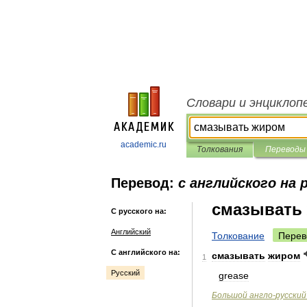
Словари и энциклоп
academic.ru
Толкования
Переводы
Перевод:
с английского на 
смазывать
С русского на:
Английский
Толкование
Перев
С английского на:
смазывать
жиром
1
Русский
grease
Большой
англо
-
русский