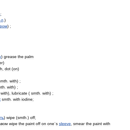
ь
;
-
л
.)
ром
) ;
у
)
grease
the
palm
er
)
sh
,
dot
(
on
)
smth
.
with
) ;
mth
.
with
) ;
.
with
),
lubricate
(
smth
.
with
) ;
t
smth
.
with
iodine
;
ть
)
wipe
(
smth
.)
off
;
авом
wipe
the
paint
off
on
one
`
s
sleeve
,
smear
the
paint
with