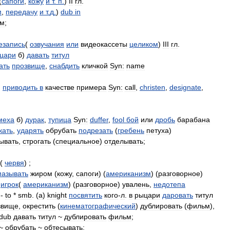
(
сапоги
,
кожу
и
т
.
п
.
)
II
гл
.
м
,
передачу
и
т
.
д
.
)
dub
in
м
;
езапись
(
озвучания
или
видеокассеты
целиком
)
III
гл
.
цари
б
)
давать
титул
ать
прозвище
,
снабдить
кличкой
Syn:
name
)
приводить
в
качестве
примера
Syn:
call
,
christen
,
designate
,
меха
б
)
дурак
,
тупица
Syn:
duffer
,
fool
бой
или
дробь
барабана
кать
,
ударять
обрубать
подрезать
(
гребень
петуха
)
ывать
,
строгать
(
специальное
)
отделывать
;
(
червя
) ;
мазывать
жиром
(
кожу
,
сапоги
) (
американизм
) (
разговорное
)
игрок
(
американизм
) (
разговорное
)
увалень
,
недотепа
-
to
*
smb
. (
a
)
knight
посвятить
кого
-
л
.
в
рыцари
даровать
титул
звище
,
окрестить
(
кинематографический
)
дублировать
(
фильм
),
dub
давать
титул
~
дублировать
фильм
;
~
обрубать
~
обтесывать
;