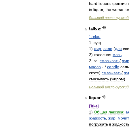
hard
liquors
крепкие
in
liquor
,
the
worse
fo
Большой
англо
-
русский
tallow
5
ˈtæləu
1
.
сущ
.
1
)
жир
,
сало
(
для
св
2
)
колесная
мазь
2
.
гл
.
смазывать
(
жи
масло
- *
candle
сал
скоте
)
смазывать
(
ж
смазывать
(
жиром
)
Большой
англо
-
русский
liquor
6
['
lɪkə
]
1
)
Общая
лексика:
а
жидкость
,
жир
,
мочит
погружать
в
жидкост