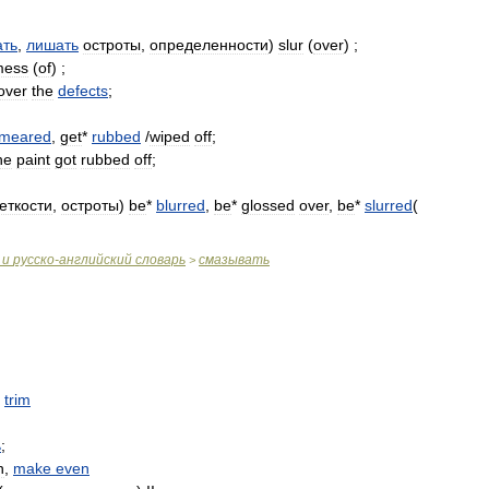
ать
,
лишать
остроты
,
определенности
)
slur
(
over
) ;
mess
(
of
) ;
over
the
defects
;
meared
,
get
*
rubbed
/
wiped
off
;
he
paint
got
rubbed
off
;
еткости
,
остроты
)
be
*
blurred
,
be
*
glossed
over
,
be
*
slurred
(
и
русско
-
английский
словарь
смазывать
>
,
trim
ь
;
n
,
make
even