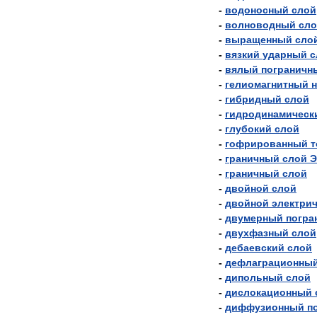
-
водоносный
слой
-
волноводный
сл
-
выращенный
сло
-
вязкий
ударный
с
-
вялый
пограничн
-
гелиомагнитный
-
гибридный
слой
-
гидродинамическ
-
глубокий
слой
-
гофрированный
т
-
граничный
слой
Э
-
граничный
слой
-
двойной
слой
-
двойной
электри
-
двумерный
погра
-
двухфазный
слой
-
дебаевский
слой
-
дефлаграционны
-
дипольный
слой
-
дислокационный
-
диффузионный
п