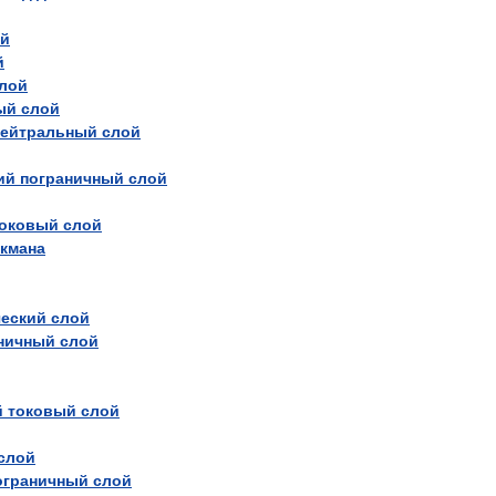
ой
й
лой
ый
слой
нейтральный
слой
ий
пограничный
слой
оковый
слой
кмана
ческий
слой
ничный
слой
й
токовый
слой
слой
ограничный
слой