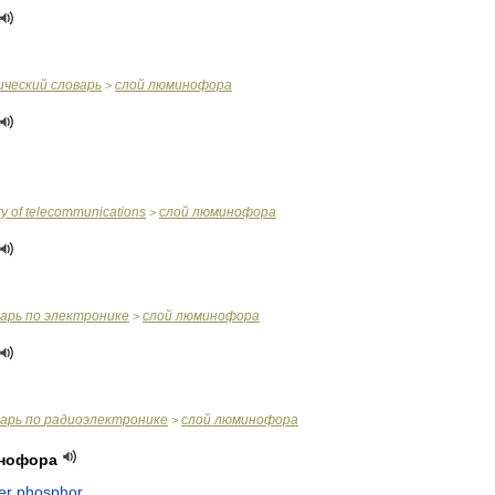
ический
словарь
слой
люминофора
>
ry
of
telecommunications
слой
люминофора
>
варь
по
электронике
слой
люминофора
>
варь
по
радиоэлектронике
слой
люминофора
>
нофора
er
phosphor