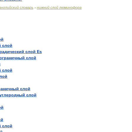
английский
словарь
нижний
слой
люминофора
>
ой
й
слой
радический
слой
Es
ограничный
слой
й
й
слой
лой
раничный
слой
углеродный
слой
ой
ой
й
слой