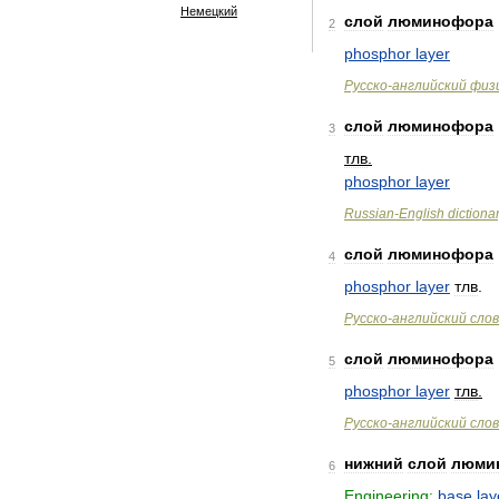
Немецкий
слой
люминофора
2
phosphor
layer
Русско
-
английский
физ
слой
люминофора
3
тлв
.
phosphor
layer
Russian
-
English
dictiona
слой
люминофора
4
phosphor
layer
тлв
.
Русско
-
английский
сло
слой
люминофора
5
phosphor
layer
тлв
.
Русско
-
английский
сло
нижний
слой
люми
6
Engineering:
base
lay