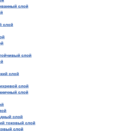
ой
ованный
слой
ой
й
слой
ой
ой
тойчивый
слой
ой
йкий
слой
ихревой
слой
аничный
слой
ой
лой
одный
слой
ий
токовый
слой
ковый
слой