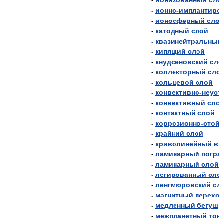
-
ионизованный
сл
-
ионно
-
имплантир
-
ионосферный
сл
-
катодный
слой
-
квазинейтральны
-
кипящий
слой
-
кнудсеновский
сл
-
коллекторный
сл
-
кольцевой
слой
-
конвективно
-
неус
-
конвективный
сл
-
контактный
слой
-
коррозионно
-
сто
-
крайний
слой
-
криволинейный
в
-
ламинарный
погр
-
ламинарный
слой
-
легированный
сл
-
ленгмюровский
с
-
магнитный
перех
-
медленный
бегущ
-
межпланетный
то