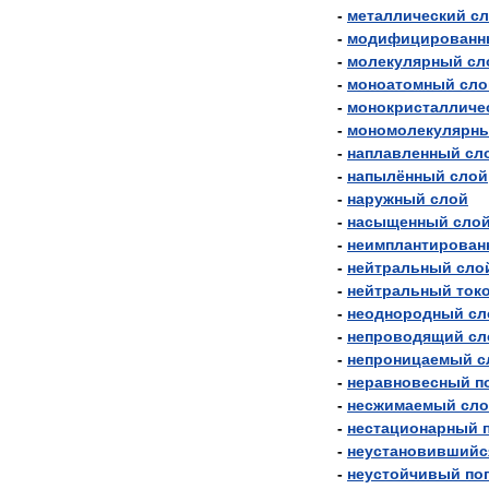
-
металлический
с
-
модифицированн
-
молекулярный
сл
-
моноатомный
сло
-
монокристалличе
-
мономолекулярн
-
наплавленный
сл
-
напылённый
слой
-
наружный
слой
-
насыщенный
сло
-
неимплантирован
-
нейтральный
сло
-
нейтральный
ток
-
неоднородный
сл
-
непроводящий
сл
-
непроницаемый
с
-
неравновесный
п
-
несжимаемый
сл
-
нестационарный
-
неустановившийс
-
неустойчивый
по