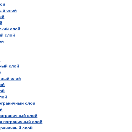
лой
ый
слой
ой
й
ский
слой
ый
слой
ой
й
ный
слой
й
овый
слой
ой
ой
лой
ограничный
слой
ой
пограничный
слой
я
пограничный
слой
граничный
слой