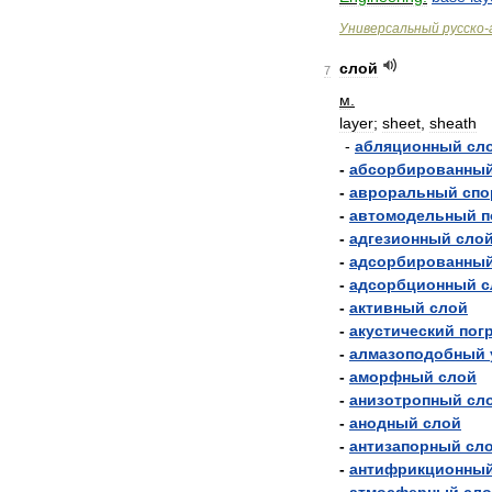
Универсальный
русско
-
слой
7
м
.
layer
;
sheet
,
sheath
-
абляционный
сл
-
абсорбированны
-
авроральный
спо
-
автомодельный
п
-
адгезионный
сло
-
адсорбированны
-
адсорбционный
с
-
активный
слой
-
акустический
пог
-
алмазоподобный
-
аморфный
слой
-
анизотропный
сл
-
анодный
слой
-
антизапорный
сл
-
антифрикционны