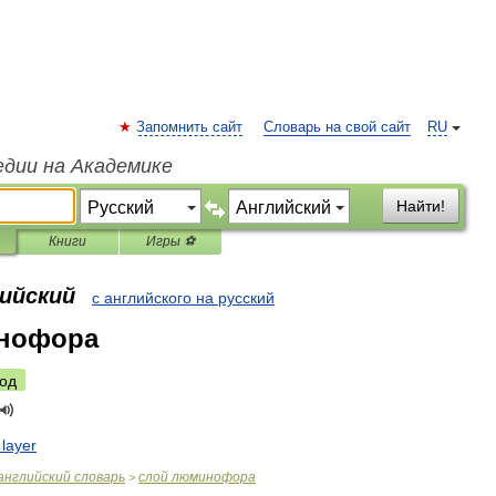
Запомнить сайт
Словарь на свой сайт
RU
едии на Академике
Найти!
Книги
Игры ⚽
лийский
с английского на русский
нофора
од
layer
английский
словарь
слой
люминофора
>