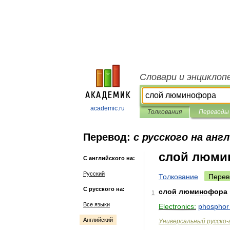
Словари и энциклоп
academic.ru
Толкования
Переводы
Перевод:
с русского на анг
слой люми
С английского на:
Русский
Толкование
Перев
С русского на:
слой
люминофора
1
Все языки
Electronics:
phosphor
Английский
Универсальный
русско
-