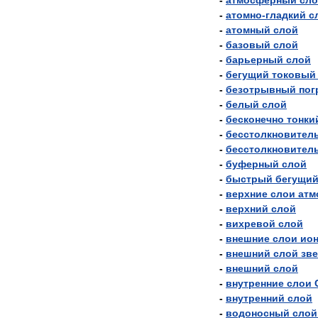
-
атмосферный
сл
-
атомно
-
гладкий
с
-
атомный
слой
-
базовый
слой
-
барьерный
слой
-
бегущий
токовый
-
безотрывный
пог
-
белый
слой
-
бесконечно
тонки
-
бесстолкновител
-
бесстолкновител
-
буферный
слой
-
быстрый
бегущи
-
верхние
слои
атм
-
верхний
слой
-
вихревой
слой
-
внешние
слои
ио
-
внешний
слой
зв
-
внешний
слой
-
внутренние
слои
-
внутренний
слой
-
водоносный
слой