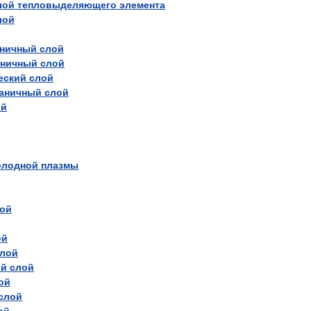
лой
тепловыделяющего
элемента
лой
аничный
слой
аничный
слой
еский
слой
раничный
слой
ой
олодной
плазмы
ой
ой
лой
ый
слой
ой
слой