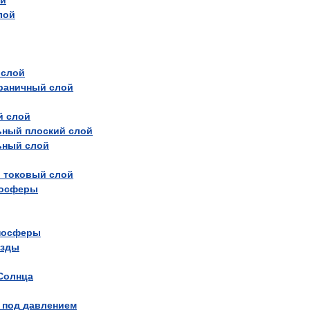
ой
лой
слой
раничный
слой
й
слой
ьный
плоский
слой
ьный
слой
й
токовый
слой
осферы
носферы
езды
Солнца
под
давлением