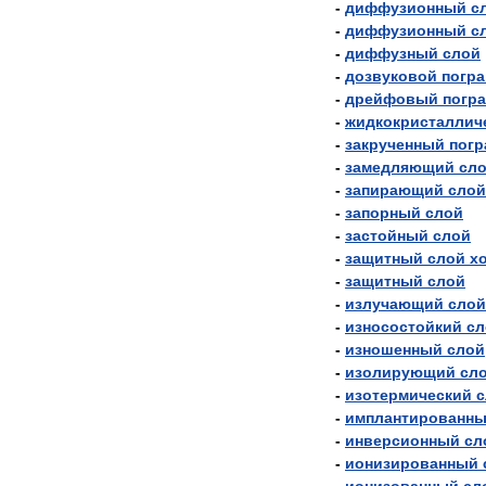
-
диффузионный
с
-
диффузионный
с
-
диффузный
слой
-
дозвуковой
погр
-
дрейфовый
погр
-
жидкокристаллич
-
закрученный
пог
-
замедляющий
сл
-
запирающий
слой
-
запорный
слой
-
застойный
слой
-
защитный
слой
х
-
защитный
слой
-
излучающий
слой
-
износостойкий
сл
-
изношенный
слой
-
изолирующий
сл
-
изотермический
с
-
имплантированн
-
инверсионный
сл
-
ионизированный