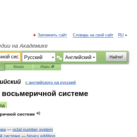
Запомнить сайт
Словарь на свой сайт
RU
едии на Академике
Найти!
Книги
Игры ⚽
лийский
с английского на русский
 восьмеричной системе
од
ричной
системе
ема
—
octal
number
system
ой
системе
—
binary
addition