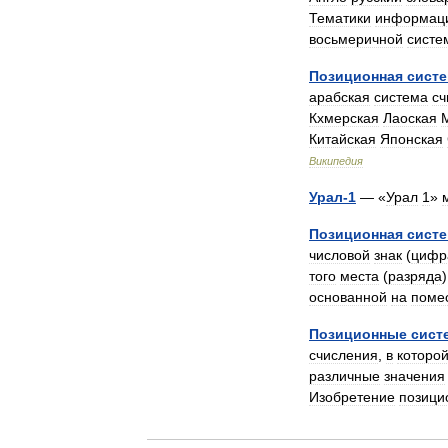
Тематики
информац
восьмеричной
систе
Позиционная
сист
арабская
система
сч
Кхмерская
Лаоская
Китайская
Японская
Википедия
Урал
-
1
— «
Урал
1
»
Позиционная
сист
числовой
знак
(
цифр
того
места
(
разряда
основанной
на
поме
Позиционные
сист
счисления
,
в
которо
различные
значения
Изобретение
позици