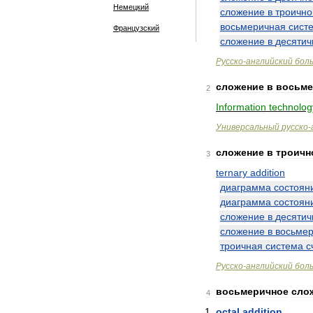
Немецкий
сложение
в
троично
восьмеричная
сист
Французский
сложение
в
десятич
Русско
-
английский
бол
сложение
в
восьме
2
Information
technolog
Универсальный
русско
-
сложение
в
троичн
3
ternary
addition
диаграмма
состоян
диаграмма
состоян
сложение
в
десятич
сложение
в
восьме
троичная
система
с
Русско
-
английский
бол
восьмеричное
сло
4
octal
addition