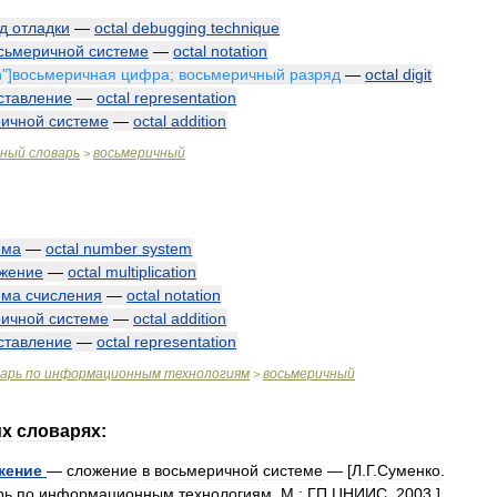
д
отладки
—
octal
debugging
technique
сьмеричной
системе
—
octal
notation
n
"]
восьмеричная
цифра
;
восьмеричный
разряд
—
octal
digit
ставление
—
octal
representation
ричной
системе
—
octal
addition
чный
словарь
восьмеричный
>
ема
—
octal
number
system
жение
—
octal
multiplication
ема
счисления
—
octal
notation
ричной
системе
—
octal
addition
ставление
—
octal
representation
варь
по
информационным
технологиям
восьмеричный
>
их
словарях:
жение
—
сложение
в
восьмеричной
системе
— [
Л
.
Г
.
Суменко
.
рь
по
информационным
технологиям
.
М
.
:
ГП
ЦНИИС
,
2003
.]