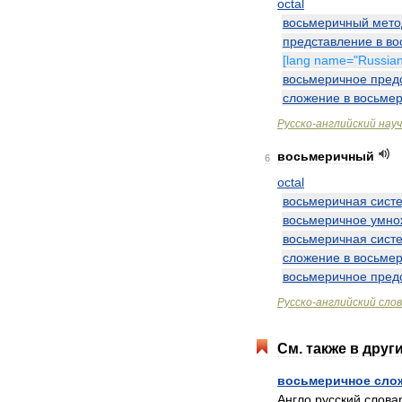
octal
восьмеричный
мето
представление
в
во
[
lang
name
="
Russia
восьмеричное
пред
сложение
в
восьме
Русско
-
английский
нау
восьмеричный
6
octal
восьмеричная
сист
восьмеричное
умно
восьмеричная
сист
сложение
в
восьме
восьмеричное
пред
Русско
-
английский
сло
См
.
также
в
друг
восьмеричное
сло
Англо
русский
слова