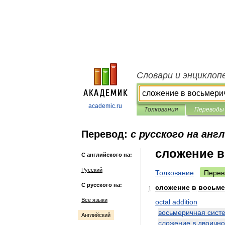
Словари и энциклоп
academic.ru
Толкования
Переводы
Перевод:
с русского на анг
сложение в
С английского на:
Русский
Толкование
Перев
С русского на:
сложение
в
восьме
1
Все языки
octal
addition
восьмеричная
сист
Английский
сложение
в
двоичн