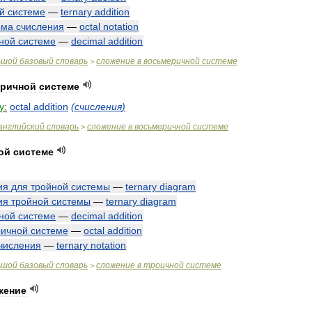
й
системе
—
ternary
addition
ема
счисления
—
octal
notation
ной
системе
—
decimal
addition
ьшой
базовый
словарь
сложение
в
восьмеричной
системе
>
ричной
системе
y:
octal
addition
(
счисления
)
английский
словарь
сложение
в
восьмеричной
системе
>
ой
системе
ия
для
тройной
системы
—
ternary
diagram
ия
тройной
системы
—
ternary
diagram
ной
системе
—
decimal
addition
ричной
системе
—
octal
addition
числения
—
ternary
notation
ьшой
базовый
словарь
сложение
в
троичной
системе
>
жение