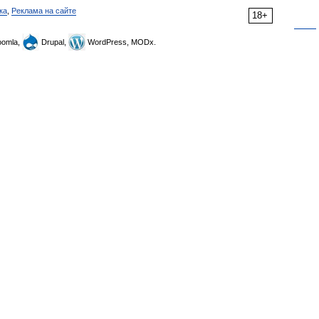
ка
,
Реклама на сайте
18+
omla,
Drupal,
WordPress, MODx.