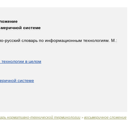
ложение
ьмеричной
системе
ло
-
русский
словарь
по
информационным
технологиям
.
М
.
:
]
е
технологии
в
целом
еричной
системе
варь
нормативно
-
технической
терминологии
восьмеричное
сложение
>