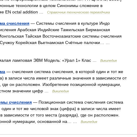
ионные
технологии
в
целом
Синонимы
сложение
в
ме
EN
octal
addition
…
Справочник
технического
переводчика
ема
счисления
—
Системы
счисления
в
культуре
Индо
исления
Арабская
Индийские
Тамильская
Бирманская
Монгольская
Тайская
Восточноазиатские
системы
счисления
Сучжоу
Корейская
Вьетнамская
Счётные
палочки
… …
малая
ламповая
ЭВМ
Модель:
«
Урал
1
»
Клас
…
Википедия
ема
—
счисления
система
счисления
,
в
которой
один
и
тот
же
а
)
в
записи
числа
имеет
различные
значения
в
зависимости
от
),
где
он
расположен
.
Изобретение
позиционной
нумерации
,
стном
значении
цифр
…
Википедия
емы
счисления
—
Позиционная
система
счисления
система
й
один
и
тот
же
числовой
знак
(
цифра
)
в
записи
числа
имеет
в
зависимости
от
того
места
(
разряда
),
где
он
расположен
.
онной
нумерации
,
основанной
на
… …
Википедия