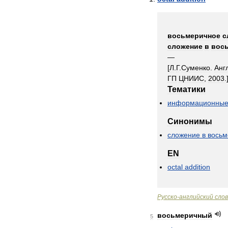
восьмеричное
с
сложение
в
вос
—
[
Л
.
Г
.
Суменко
.
Анг
ГП
ЦНИИС
,
2003
.
Тематики
информационны
Синонимы
сложение
в
восьм
EN
octal
addition
Русско
-
английский
сло
восьмеричный
5