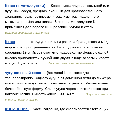
Ковш (в металлургии)
— Ковш в металлургии, стальной или
чугунный сосуд, предназначенный для кратковременного
хранения, транспортировки и разливки расплавленного
металла, штейна или шлака. В черной металлургии К.
применяют для перевозки и разливки чугуна и стали.… …
Большая советская энциклопедия
Ковш
— I сосуд для питья и разлива браги, кваса и мёда,
широко распространённый на Руси с древности вплоть до
середины 19 в. Имеет округлую ладьевидную форму с одной
высоко приподнятой ручкой или двумя в виде головы и хвоста
птицы. К. делались… …
Большая советская энциклопедия
чугуновозный ковш
— [hot metal ladle] ковш для
транспортировки жидкого чугуна от доменной печи до миксера
или от миксера до сталеплавильного агрегата; обычно имеет
бочкообразную форму. Слив чугуна через сливной носок при
наклоне ковша. Емкость ковша 100 140 т;… …
Энциклопедический
словарь по металлургии
КОПИЛЬНИК
— часть вагранки, где скапливается стекающий