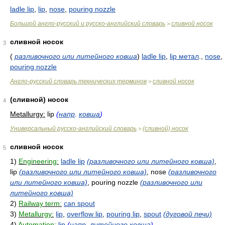
ladle lip
,
lip
,
nose
,
pouring nozzle
Большой англо-русский и русско-английский словарь
сливной носок
>
сливной носок
3
(
разливочного или литейного ковша
)
ladle lip
,
lip метал
.,
nose
,
pouring nozzle
Англо-русский словарь технических терминов
сливной носок
>
(сливной) носок
4
Metallurgy:
lip
(
напр
.
ковша
)
Универсальный русско-английский словарь
(сливной) носок
>
сливной носок
5
1)
Engineering:
ladle lip
(разливочного или литейного ковша)
,
lip
(разливочного или литейного ковша)
, nose
(разливочного
или литейного ковша)
, pouring nozzle
(разливочного или
литейного ковша)
2)
Railway term:
can spout
3)
Metallurgy:
lip
,
overflow lip
,
pouring lip
,
spout
(дуговой печи)
4)
Automation:
lip
(
напр
.
литейного ковша
)