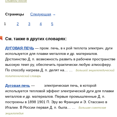
сливной носок
Страницы
Следующая
→
1
2
3
4
5
См. также в других словарях:
ДУГОВАЯ ПЕЧЬ
— пром. печь, в к рой теплота электрич. дуги
используется для плавки металлов и др. материалов.
Достоинство Д. п. возможность развить в рабочем пространстве
высокую темп ру, обеспечить практически любую атмосферу.
По способу нагрева Д. п. делят на… …
Большой энциклопедический
политехнический словарь
Дуговая печь
— электрическая печь, в которой
используется тепловой эффект электрической дуги для плавки
металлов и др. материалов. Первые промышленные Д. п.
построены в 1898 1901 П. Эру во Франции и Э. Стассано в
Италии. В России первая Д. п. была… …
Большая советская
энциклопедия