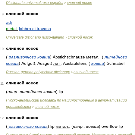
Diccionario universal ruso-español
сливной носок
>
сливной носок
9
adj
metal.
labbro di travaso
Universale dizionario russo-italiano
сливной носок
>
сливной носок
10
(
разливочного ковша
)
Abstichschnauze
метал.
,
(
литейного
ковша
)
Aufguß, Ausguß
лит.
, Auslaufstein,
(
ковша
)
Schnabel
Russian-german polytechnic dictionary
сливной носок
>
сливной носок
11
(
напр. литейного ковша
)
lip
Русско-английский исловарь по машиностроению и автоматизации
производства
сливной носок
>
сливной носок
12
(
разивочного ковша
)
lip
метал.
,
(
напр., ковша
)
overflow lip