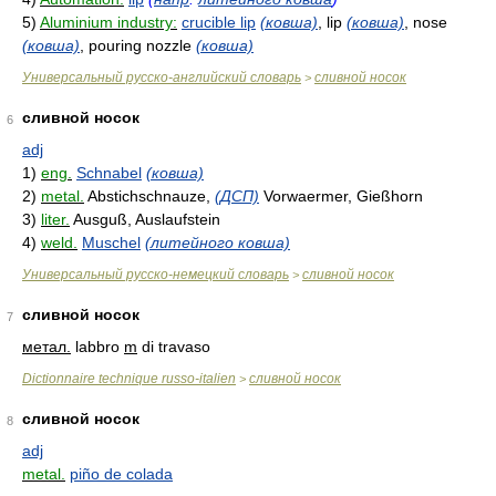
5)
Aluminium industry:
crucible lip
(ковша)
, lip
(ковша)
, nose
(ковша)
, pouring nozzle
(ковша)
Универсальный русско-английский словарь
сливной носок
>
сливной носок
6
adj
1)
eng.
Schnabel
(ковша)
2)
metal.
Abstichschnauze,
(ДСП)
Vorwaermer, Gießhorn
3)
liter.
Ausguß, Auslaufstein
4)
weld.
Muschel
(литейного ковша)
Универсальный русско-немецкий словарь
сливной носок
>
сливной носок
7
метал.
labbro
m
di travaso
Dictionnaire technique russo-italien
сливной носок
>
сливной носок
8
adj
metal.
piño de colada