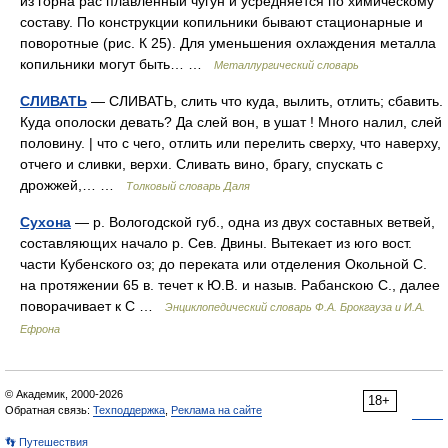
из горна рас плавленный чугун и усредняется по химическому
составу. По конструкции копильники бывают стационарные и
поворотные (рис. К 25). Для уменьшения охлаждения металла
копильники могут быть… …
Металлургический словарь
СЛИВАТЬ
— СЛИВАТЬ, слить что куда, вылить, отлить; сбавить.
Куда ополоски девать? Да слей вон, в ушат ! Много налил, слей
половину. | что с чего, отлить или перелить сверху, что наверху,
отчего и сливки, верхи. Сливать вино, брагу, спускать с
дрожжей,… …
Толковый словарь Даля
Сухона
— р. Вологодской губ., одна из двух составных ветвей,
составляющих начало р. Сев. Двины. Вытекает из юго вост.
части Кубенского оз; до переката или отделения Окольной С.
на протяжении 65 в. течет к Ю.В. и назыв. Рабанскою С., далее
поворачивает к С …
Энциклопедический словарь Ф.А. Брокгауза и И.А.
Ефрона
© Академик, 2000-2026
18+
Обратная связь:
Техподдержка
,
Реклама на сайте
👣 Путешествия