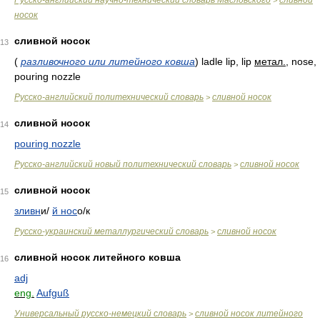
Русско-английский научно-технический словарь Масловского
сливной
>
носок
сливной носок
13
(
разливочного или литейного ковша
)
ladle lip, lip
метал.
, nose,
pouring nozzle
Русско-английский политехнический словарь
сливной носок
>
сливной носок
14
pouring nozzle
Русско-английский новый политехнический словарь
сливной носок
>
сливной носок
15
зливн
и/
й нос
о/
к
Русско-украинский металлургический словарь
сливной носок
>
сливной носок литейного ковша
16
adj
eng.
Aufguß
Универсальный русско-немецкий словарь
сливной носок литейного
>