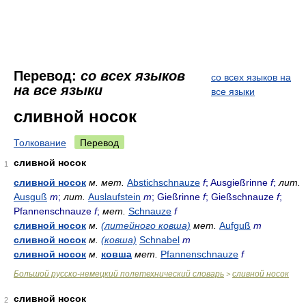
Перевод:
со всех языков
со всех языков на
на все языки
все языки
сливной носок
Толкование
Перевод
сливной носок
1
сливной носок
м.
мет.
Abstichschnauze
f
; Ausgießrinne
f
;
лит.
Ausguß
m
;
лит.
Auslaufstein
m
; Gießrinne
f
; Gießschnauze
f
;
Pfannenschnauze
f
;
мет.
Schnauze
f
сливной носок
м.
(литейного ковша)
мет.
Aufguß
m
сливной носок
м.
(ковша)
Schnabel
m
сливной носок
м.
ковша
мет.
Pfannenschnauze
f
Большой русско-немецкий полетехнический словарь
сливной носок
>
сливной носок
2