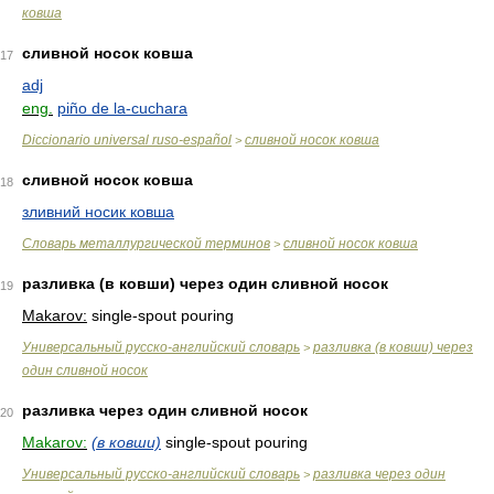
ковша
сливной носок ковша
17
adj
eng.
piño de la-cuchara
Diccionario universal ruso-español
сливной носок ковша
>
сливной носок ковша
18
зливний носик ковша
Словарь металлургической терминов
сливной носок ковша
>
разливка (в ковши) через один сливной носок
19
Makarov:
single-spout pouring
Универсальный русско-английский словарь
разливка (в ковши) через
>
один сливной носок
разливка через один сливной носок
20
Makarov:
(в ковши)
single-spout pouring
Универсальный русско-английский словарь
разливка через один
>