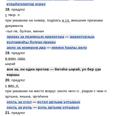
етешһеҙлектәр күреү
18.
предлог
с
твор. п.
при указании на номер, подпись
и т.п.
внешние признаки
документа
-лы/-ле, булған, менән
приказ за подписью директора
—
директорҙың
ҡултамғаһы булған приказ
дело за номером два
—
икенсе һанлы дело
19.
предлог
в знач.
сказ.
ыңғай
все за, он один против — бөтәһе ыңғай, ул бер үҙе
ҡаршы
20.
предлог
с
вин. п.
при указании на место вокруг, около чего-л., рядом с чем-л.
артына, янына, эргәһенә
сесть за стол
—
өҫтәл артына ултырыу
сесть за руль
—
руль артына ултырыу
21.
предлог