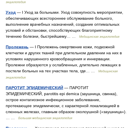
энциклопедия
Уход
— I Уход за больными. Уход совокупность мероприятии,
обеспечивающих всестороннее обслуживание больного,
выполнение врачебных назначений, создание оптимальных
условий и обстановки, способствующих благоприятному
течению болезни, быстрейшему… …
Медицинская энциклопедия
Пролежень
— I Пролежень омертвение кожи, подкожной
клетчатки и других тканей при длительном давлении на них в
условиях нарушенного кровообращения и иннервации.
Пролежни образуются у ослабленных, длительно лежащих в
постели больных на тех участках тела, где… …
Медицинская
энциклопедия
ПАРОТИТ ЭПИДЕМИЧЕСКИЙ
— ПАРОТИТ
ЭПИДЕМИЧЕСКИЙ, parotitis epi demica (заушница, свинка),
острое контагиозное инфекционное заболевание,
протекающее эпидемически, с характерной локализацией в
слюнных железах, главным образом околоушной («заушница»).
… …
Большая медицинская энциклопедия