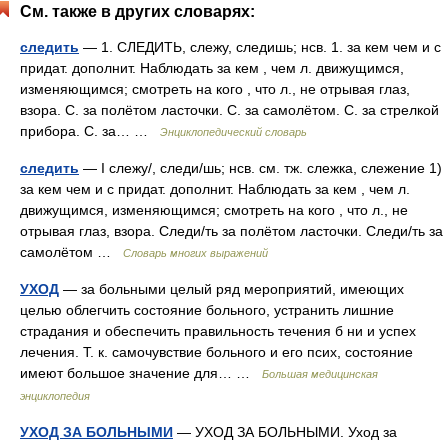
См. также в других словарях:
следить
— 1. СЛЕДИТЬ, слежу, следишь; нсв. 1. за кем чем и с
придат. дополнит. Наблюдать за кем , чем л. движущимся,
изменяющимся; смотреть на кого , что л., не отрывая глаз,
взора. С. за полётом ласточки. С. за самолётом. С. за стрелкой
прибора. С. за… …
Энциклопедический словарь
следить
— I слежу/, следи/шь; нсв. см. тж. слежка, слежение 1)
за кем чем и с придат. дополнит. Наблюдать за кем , чем л.
движущимся, изменяющимся; смотреть на кого , что л., не
отрывая глаз, взора. Следи/ть за полётом ласточки. Следи/ть за
самолётом …
Словарь многих выражений
УХОД
— за больными целый ряд мероприятий, имеющих
целью облегчить состояние больного, устранить лишние
страдания и обеспечить правильность течения б ни и успех
лечения. Т. к. самочувствие больного и его псих, состояние
имеют большое значение для… …
Большая медицинская
энциклопедия
УХОД ЗА БОЛЬНЫМИ
— УХОД ЗА БОЛЬНЫМИ. Уход за