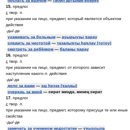
послать за врачом
—
табип артынан ебәреү
15.
предлог
с
твор. п.
при указании на лицо, предмет, который является объектом
действия
-ды/-де
ухаживать за больным
—
ауырыуҙы ҡарау
следить за чистотой
—
таҙалыҡты һаҡлау (тотоу)
смотреть за ребёнком
—
баланы ҡарау
16.
предлог
с
твор. п.
при указании на лицо, предмет, от которого зависит
наступление какого-л. действия
-да/-дә
дело за вами
—
эш һеҙҙә (ҡалды)
очередь за мной
— сират миндә, минең сират
17.
предлог
с
твор. п.
при указании на лицо, предмет, которому присущи те или иные
свойства
-ды/-де
замечать за учеником недостатки
—
уҡыусыла