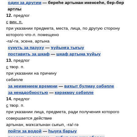
один за другим
— береһе артынан икенсеһе, бер-бер
артлы
12.
предлог
с
вин. п.
при указании предмета, места, лица, по другую сторону
которого что-л. помещено
-ға/-гә, эсенә, артына
сунуть за пазуху
—
ҡуйынға тығыу
поставить за шкаф
—
шкаф артына ҡуйыу
13.
предлог
с
твор. п.
при указании на причину
сәбәпле
за неимением времени
—
ваҡыт булмау сәбәпле
за ненадобностью
—
кәрәкмәү сәбәпле
14.
предлог
с
твор. п.
при указании лица, предмета, ради получения которого
совершается действие
артынан, маҡсатынан сығып, -ға/-гә
пойти за водой
—
һыуға барыу