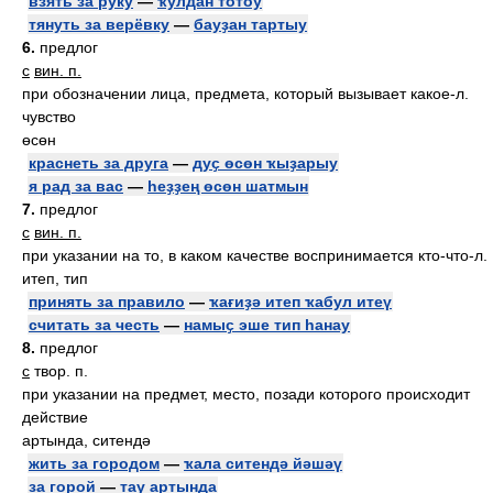
взять за руку
—
ҡулдан тотоу
тянуть за верёвку
—
бауҙан тартыу
6.
предлог
с
вин. п.
при обозначении лица, предмета, который вызывает какое-л.
чувство
өсөн
краснеть за друга
—
дуҫ өсөн ҡыҙарыу
я рад за вас
—
һеҙҙең өсөн шатмын
7.
предлог
с
вин. п.
при указании на то, в каком качестве воспринимается кто-что-л.
итеп, тип
принять за правило
—
ҡағиҙә итеп ҡабул итеү
считать за честь
—
намыҫ эше тип һанау
8.
предлог
с
твор. п.
при указании на предмет, место, позади которого происходит
действие
артында, ситендә
жить за городом
—
ҡала ситендә йәшәү
за горой
—
тау артында