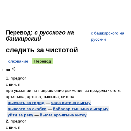
Перевод:
с русского на
с башкирского на
башкирский
русский
следить за чистотой
Толкование
Перевод
за
1
1.
предлог
с
вин. п.
при указании на направление движения за пределы чего-л.
аръяғына, артына, тышына, ситенә
выехать за город
—
ҡала ситенә сығыу
вынести за скобки
—
йәйәләр тышына сығарыу
уйти за реку
—
йылға аръяғына китеү
2.
предлог
с
вин. п.