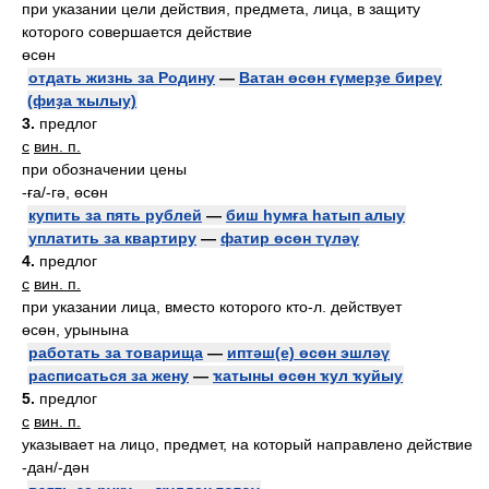
при указании цели действия, предмета, лица, в защиту
которого совершается действие
өсөн
отдать жизнь за Родину
—
Ватан өсөн ғүмерҙе биреү
(фиҙа ҡылыу)
3.
предлог
с
вин. п.
при обозначении цены
-ға/-гә, өсөн
купить за пять рублей
—
биш һумға һатып алыу
уплатить за квартиру
—
фатир өсөн түләү
4.
предлог
с
вин. п.
при указании лица, вместо которого кто-л. действует
өсөн, урынына
работать за товарища
—
иптәш(е) өсөн эшләү
расписаться за жену
—
ҡатыны өсөн ҡул ҡуйыу
5.
предлог
с
вин. п.
указывает на лицо, предмет, на который направлено действие
-дан/-дән