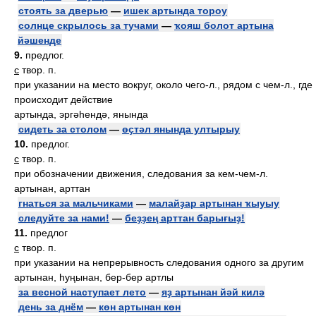
стоять за дверью
—
ишек артында тороу
солнце скрылось за тучами
—
ҡояш болот артына
йәшенде
9.
предлог.
с
твор. п.
при указании на место вокруг, около чего-л., рядом с чем-л., где
происходит действие
артында, эргәһендә, янында
сидеть за столом
—
өҫтәл янында ултырыу
10.
предлог.
с
твор. п.
при обозначении движения, следования за кем-чем-л.
артынан, арттан
гнаться за мальчиками
—
малайҙар артынан ҡыуыу
следуйте за нами!
—
беҙҙең арттан барығыҙ!
11.
предлог
с
твор. п.
при указании на непрерывность следования одного за другим
артынан, һуңынан, бер-бер артлы
за весной наступает лето
—
яҙ артынан йәй килә
день за днём
—
көн артынан көн