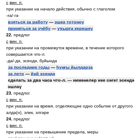
с
вин. п.
при указании на начало действия, обычно с глаголом
-ға/-гә
взяться за работу
—
эшкә тотоноу
приняться за учёбу
—
уҡырға керешеү
22.
предлог
с
вин. п.
при указании на промежуток времени, в течение которого
совершается что-л.
-да/-дә, эсендә, буйында
за последние годы
—
һуңғы йылдарҙа
за лето
—
йәй эсендә
сделать за два часа что-л. — нимәнелер ике сәғәт эсендә
эшләү
23.
предлог.
с
вин. п.
при указании на время, отделяющее одно событие от другого
алда(н), элек, элгәре
24.
предлог
с
вин. п.
при указании на превышение предела, меры