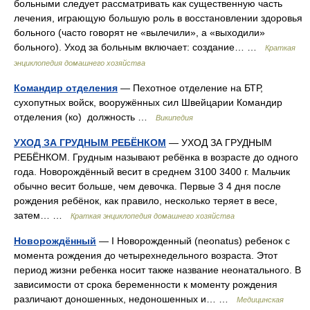
больными следует рассматривать как существенную часть
лечения, играющую большую роль в восстановлении здоровья
больного (часто говорят не «вылечили», а «выходили»
больного). Уход за больным включает: создание… …
Краткая
энциклопедия домашнего хозяйства
Командир отделения
— Пехотное отделение на БТР,
сухопутных войск, вооружённых сил Швейцарии Командир
отделения (ко) должность …
Википедия
УХОД ЗА ГРУДНЫМ РЕБЁНКОМ
— УХОД ЗА ГРУДНЫМ
РЕБЁНКОМ. Грудным называют ребёнка в возрасте до одного
года. Новорождённый весит в среднем 3100 3400 г. Мальчик
обычно весит больше, чем девочка. Первые 3 4 дня после
рождения ребёнок, как правило, несколько теряет в весе,
затем… …
Краткая энциклопедия домашнего хозяйства
Новорождённый
— I Новорожденный (neonatus) ребенок с
момента рождения до четырехнедельного возраста. Этот
период жизни ребенка носит также название неонатального. В
зависимости от срока беременности к моменту рождения
различают доношенных, недоношенных и… …
Медицинская