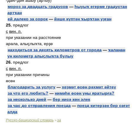
-дан/-дән ашыу (артыу)
мороз за двадцать градусов
—
һыуыҡ егерме градустан
артҡан
ей далеко за сорок
—
йәше күптән ҡырҡтан уҙған
25.
предлог
с
вин. п.
при указании на расстояние
арала, алыҫлыҡта, ерҙә
находиться за десять километров от города
—
ҡаланан
ун километр алыҫлыҡта булыу
26.
предлог
с
вин. п.
при указании причины
өсөн
благодарить за услугу
—
хеҙмәт өсөн рәхмәт әйтеү
за что его любить?
—
нимәһе өсөн уны яратырға?
за несколько дней
—
бер нисә көн элек
за час до отправления поезда
—
поезд китерҙән бер сәғәт
алда
Русско-башкирский словарь
за
>