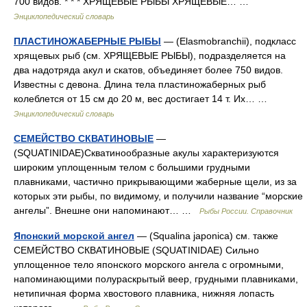
700 видов. * * * ХРЯЩЕВЫЕ РЫБЫ ХРЯЩЕВЫЕ… …
Энциклопедический словарь
ПЛАСТИНОЖАБЕРНЫЕ РЫБЫ
— (Elasmobranchii), подкласс
хрящевых рыб (см. ХРЯЩЕВЫЕ РЫБЫ), подразделяется на
два надотряда акул и скатов, объединяет более 750 видов.
Известны с девона. Длина тела пластиножаберных рыб
колеблется от 15 см до 20 м, вес достигает 14 т. Их… …
Энциклопедический словарь
СЕМЕЙСТВО СКВАТИНОВЫЕ
—
(SQUATINIDAE)Скватинообразные акулы характеризуются
широким уплощенным телом с большими грудными
плавниками, частично прикрывающими жаберные щели, из за
которых эти рыбы, по видимому, и получили название “морские
ангелы”. Внешне они напоминают… …
Рыбы России. Справочник
Японский морской ангел
— (Squalina japonica) см. также
СЕМЕЙСТВО СКВАТИНОВЫЕ (SQUATINIDAE) Сильно
уплощенное тело японского морского ангела с огромными,
напоминающими полураскрытый веер, грудными плавниками,
нетипичная форма хвостового плавника, нижняя лопасть