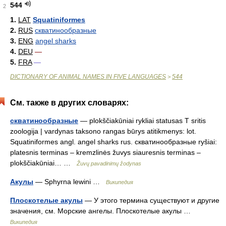
544
2
1.
LAT
Squatiniformes
2.
RUS
скватинообразные
3.
ENG
angel sharks
4.
DEU
—
5.
FRA
—
DICTIONARY OF ANIMAL NAMES IN FIVE LANGUAGES
544
>
См. также в других словарях:
скватинообразные
— plokščiakūniai rykliai statusas T sritis
zoologija | vardynas taksono rangas būrys atitikmenys: lot.
Squatiniformes angl. angel sharks rus. скватинообразные ryšiai:
platesnis terminas – kremzlinės žuvys siauresnis terminas –
plokščiakūniai… …
Žuvų pavadinimų žodynas
Акулы
— Sphyrna lewini …
Википедия
Плоскотелые акулы
— У этого термина существуют и другие
значения, см. Морские ангелы. Плоскотелые акулы …
Википедия