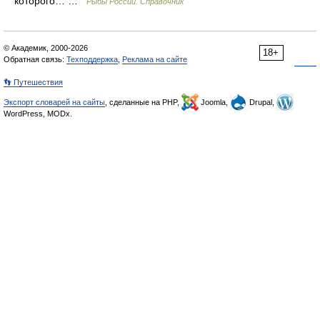
которого… …
Рыбы России. Справочник
© Академик, 2000-2026
18+
Обратная связь:
Техподдержка
,
Реклама на сайте
👣 Путешествия
Экспорт словарей на сайты
, сделанные на PHP,
Joomla,
Drupal,
WordPress, MODx.