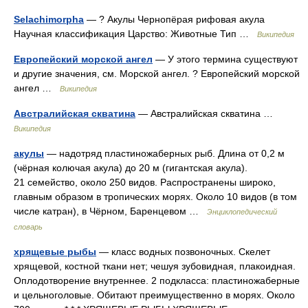
Selachimorpha
— ? Акулы Чернопёрая рифовая акула
Научная классификация Царство: Животные Тип …
Википедия
Европейский морской ангел
— У этого термина существуют
и другие значения, см. Морской ангел. ? Европейский морской
ангел …
Википедия
Австралийская скватина
— Австралийская скватина …
Википедия
акулы
— надотряд пластиножаберных рыб. Длина от 0,2 м
(чёрная колючая акула) до 20 м (гигантская акула).
21 семейство, около 250 видов. Распространены широко,
главным образом в тропических морях. Около 10 видов (в том
числе катран), в Чёрном, Баренцевом …
Энциклопедический
словарь
хрящевые рыбы
— класс водных позвоночных. Скелет
хрящевой, костной ткани нет; чешуя зубовидная, плакоидная.
Оплодотворение внутреннее. 2 подкласса: пластиножаберные
и цельноголовые. Обитают преимущественно в морях. Около