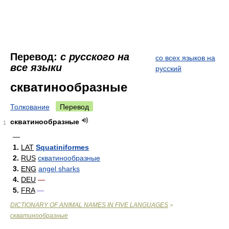
Перевод:
с русского на
со всех языков на
все языки
русский
скватинообразные
Толкование
Перевод
скватинообразные
1
—
1.
LAT
Squatiniformes
2.
RUS
скватинообразные
3.
ENG
angel sharks
4.
DEU
—
5.
FRA
—
DICTIONARY OF ANIMAL NAMES IN FIVE LANGUAGES
>
скватинообразные