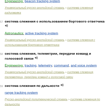
Engineering:
beacon tracking system
Универсальный русско-английский словарь
система слежения
>
радиомаяка
система слежения с использованием бортового ответчика
57
Astronautics:
active tracking system
Универсальный русско-английский словарь
система слежения с
>
использованием бортового ответчика
система слежения, телеметрии, передачи команд и
58
голосовой связи
Engineering:
tracking
,
telemetry
,
command
,
and voice system
Универсальный русско-английский словарь
система слежения,
>
телеметрии, передачи команд и голосовой связи
система слежения по дальности
59
range tracking system
Русско-английский политехнический словарь
система слежения по
>
дальности