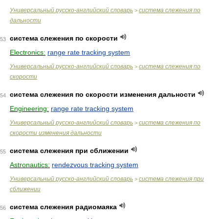
Универсальный русско-английский словарь
система слежения по
>
дальности
система слежения по скорости
53
Electronics:
range rate tracking system
Универсальный русско-английский словарь
система слежения по
>
скорости
система слежения по скорости изменения дальности
54
Engineering:
range rate tracking system
Универсальный русско-английский словарь
система слежения по
>
скорости изменения дальности
система слежения при сближении
55
Astronautics:
rendezvous tracking system
Универсальный русско-английский словарь
система слежения при
>
сближении
система слежения радиомаяка
56