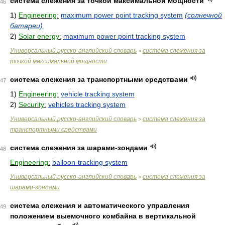
система слежения за точкой максимальной мощности
46
1)
Engineering:
maximum power point tracking system
(солнечной
батареи)
2)
Solar energy:
maximum power point tracking system
Универсальный русско-английский словарь
система слежения за
>
точкой максимальной мощности
система слежения за транспортными средствами
47
1)
Engineering:
vehicle tracking system
2)
Security:
vehicles tracking system
Универсальный русско-английский словарь
система слежения за
>
транспортными средствами
система слежения за шарами-зондами
48
Engineering:
balloon-tracking system
Универсальный русско-английский словарь
система слежения за
>
шарами-зондами
система слежения и автоматического управления
49
положением выемочного комбайна в вертикальной