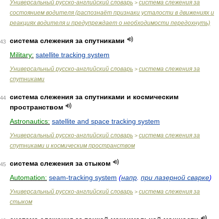
Универсальный русско-английский словарь
система слежения за
>
состоянием водителя (распознаёт признаки усталости в движениях и
реакциях водителя и предупреждает о необходимости передохнуть)
система слежения за спутниками
43
Military:
satellite tracking system
Универсальный русско-английский словарь
система слежения за
>
спутниками
система слежения за спутниками и космическим
44
пространством
Astronautics:
satellite and space tracking system
Универсальный русско-английский словарь
система слежения за
>
спутниками и космическим пространством
система слежения за стыком
45
Automation:
seam-tracking system
(
напр
.
при лазерной сварке
)
Универсальный русско-английский словарь
система слежения за
>
стыком