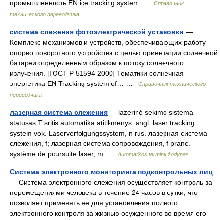
промышленность EN ice tracking system …
Справочник
технического переводчика
система слежения фотоэлектрической установки
—
Комплекс механизмов и устройств, обеспечивающих работу
опорно поворотного устройства с целью ориентации солнечной
батареи определенным образом к потоку солнечного
излучения. [ГОСТ Р 51594 2000] Тематики солнечная
энергетика EN Tracking system of… …
Справочник технического
переводчика
лазерная система слежения
— lazerinė sekimo sistema
statusas T sritis automatika atitikmenys: angl. laser tracking
system vok. Laserverfolgungssystem, n rus. лазерная система
слежения, f; лазерная система сопровождения, f pranc.
système de poursuite laser, m …
Automatikos terminų žodynas
Система электронного мониторинга подконтрольных лиц
— Система электронного слежения осуществляет контроль за
перемещениями человека в течение 24 часов в сутки, что
позволяет применять ее для установления полного
электронного контроля за жизнью осужденного во время его