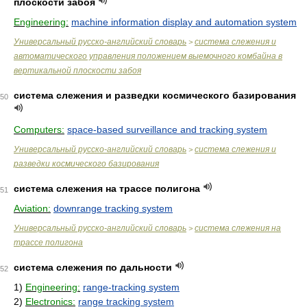
плоскости забоя
Engineering:
machine information display and automation system
Универсальный русско-английский словарь
система слежения и
>
автоматического управления положением выемочного комбайна в
вертикальной плоскости забоя
система слежения и разведки космического базирования
50
Computers:
space-based surveillance and tracking system
Универсальный русско-английский словарь
система слежения и
>
разведки космического базирования
система слежения на трассе полигона
51
Aviation:
downrange tracking system
Универсальный русско-английский словарь
система слежения на
>
трассе полигона
система слежения по дальности
52
1)
Engineering:
range-tracking system
2)
Electronics:
range tracking system