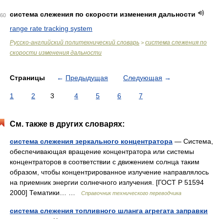
система слежения по скорости изменения дальности
60
range rate tracking system
Русско-английский политехнический словарь
система слежения по
>
скорости изменения дальности
Страницы
←
Предыдущая
Следующая
→
1
2
3
4
5
6
7
См. также в других словарях:
система слежения зеркального концентратора
— Система,
обеспечивающая вращение концентратора или системы
концентраторов в соответствии с движением солнца таким
образом, чтобы концентрированное излучение направлялось
на приемник энергии солнечного излучения. [ГОСТ Р 51594
2000] Тематики… …
Справочник технического переводчика
система слежения топливного шланга агрегата заправки