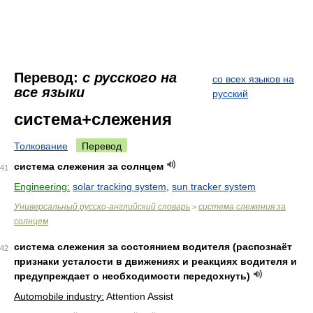
Перевод:
с русского на
со всех языков на
все языки
русский
система+слежения
Толкование
Перевод
система слежения за солнцем
41
Engineering:
solar tracking system
,
sun tracker system
Универсальный русско-английский словарь
система слежения за
>
солнцем
система слежения за состоянием водителя (распознаёт
42
признаки усталости в движениях и реакциях водителя и
предупреждает о необходимости передохнуть)
Automobile industry:
Attention Assist