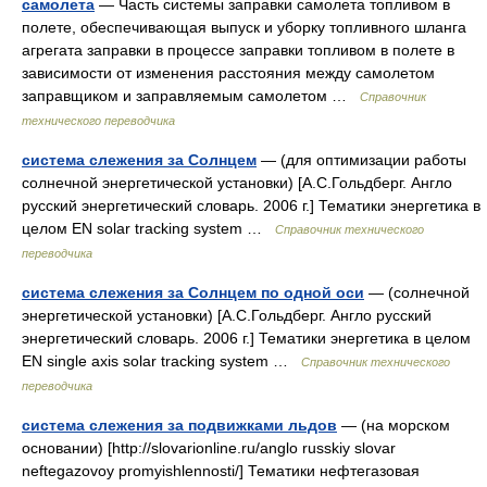
самолета
— Часть системы заправки самолета топливом в
полете, обеспечивающая выпуск и уборку топливного шланга
агрегата заправки в процессе заправки топливом в полете в
зависимости от изменения расстояния между самолетом
заправщиком и заправляемым самолетом …
Справочник
технического переводчика
система слежения за Солнцем
— (для оптимизации работы
солнечной энергетической установки) [А.С.Гольдберг. Англо
русский энергетический словарь. 2006 г.] Тематики энергетика в
целом EN solar tracking system …
Справочник технического
переводчика
система слежения за Солнцем по одной оси
— (солнечной
энергетической установки) [А.С.Гольдберг. Англо русский
энергетический словарь. 2006 г.] Тематики энергетика в целом
EN single axis solar tracking system …
Справочник технического
переводчика
система слежения за подвижками льдов
— (на морском
основании) [http://slovarionline.ru/anglo russkiy slovar
neftegazovoy promyishlennosti/] Тематики нефтегазовая