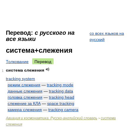
Перевод:
с русского на
со всех языков на
все языки
русский
система+слежения
Толкование
Перевод
система слежения
1
tracking system
режим слежения
—
tracking mode
данные слежения
—
tracking data
головка слежения
—
tracking head
слежение за КЛА
—
space tracking
камера слежения
—
tracking camera
Авиация и космонавтика. Русско-английский словарь
система
>
слежения