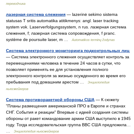
переводчика
лазерная система слежения
— lazerinė sekimo sistema
statusas T sritis automatika atitikmenys: angl. laser tracking
system vok. Laserverfolgungssystem, n rus. лазерная система
слежения, f; лазерная система сопровождения, f pranc.
système de poursuite laser, m …
Automatikos terminų žodynas
Система электронного мониторинга подконтрольных лиц
— Система электронного слежения осуществляет контроль за
перемещениями человека в течение 24 часов в сутки, что
позволяет применять ее для установления полного
электронного контроля за жизнью осужденного во время его
пребывания под домашним арестом …
Энциклопедия
ньюсмейкеров
Система противоракетной обороны США
— К сюжету
"Планы размещения американской ПРО в Европе и странах
СНГ. События и реакции" Впервые с идеей создания системы
обороны от ракет командование армии США выступило в 1945
году. Тогда исследовательская группа ВВС США предложила…
…
Энциклопедия ньюсмейкеров