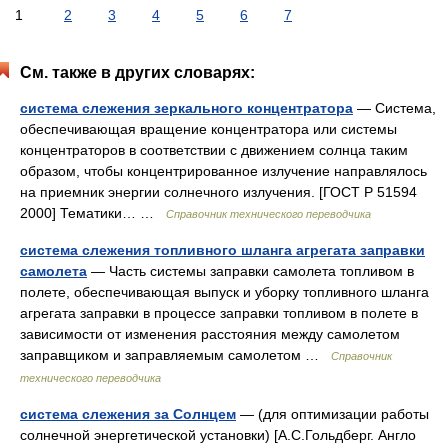
1
2
3
4
5
6
7
См. также в других словарях:
система слежения зеркального концентратора
— Система,
обеспечивающая вращение концентратора или системы
концентраторов в соответствии с движением солнца таким
образом, чтобы концентрированное излучение направлялось
на приемник энергии солнечного излучения. [ГОСТ Р 51594
2000] Тематики… …
Справочник технического переводчика
система слежения топливного шланга агрегата заправки
самолета
— Часть системы заправки самолета топливом в
полете, обеспечивающая выпуск и уборку топливного шланга
агрегата заправки в процессе заправки топливом в полете в
зависимости от изменения расстояния между самолетом
заправщиком и заправляемым самолетом …
Справочник
технического переводчика
система слежения за Солнцем
— (для оптимизации работы
солнечной энергетической установки) [А.С.Гольдберг. Англо