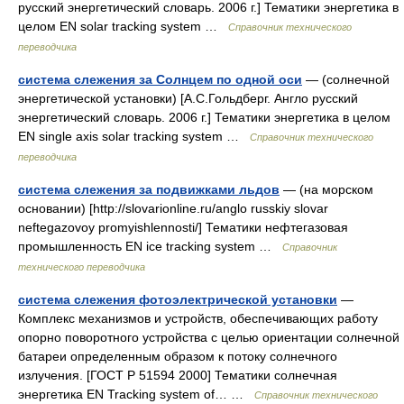
русский энергетический словарь. 2006 г.] Тематики энергетика в
целом EN solar tracking system …
Справочник технического
переводчика
система слежения за Солнцем по одной оси
— (солнечной
энергетической установки) [А.С.Гольдберг. Англо русский
энергетический словарь. 2006 г.] Тематики энергетика в целом
EN single axis solar tracking system …
Справочник технического
переводчика
система слежения за подвижками льдов
— (на морском
основании) [http://slovarionline.ru/anglo russkiy slovar
neftegazovoy promyishlennosti/] Тематики нефтегазовая
промышленность EN ice tracking system …
Справочник
технического переводчика
система слежения фотоэлектрической установки
—
Комплекс механизмов и устройств, обеспечивающих работу
опорно поворотного устройства с целью ориентации солнечной
батареи определенным образом к потоку солнечного
излучения. [ГОСТ Р 51594 2000] Тематики солнечная
энергетика EN Tracking system of… …
Справочник технического