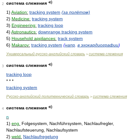
система слежения
2
1)
Aviation:
tracking system
(за полётом)
2)
Medicine:
tracking system
3)
Engineering:
tracking loop
4)
Astronautics:
downrange tracking system
5)
Household appliances:
track system
6)
Makarov:
tracking system
(
напр
.
в эхокардиографии
)
Универсальный русско-английский словарь
система слежения
>
система слежения
3
tracking loop
* * *
tracking system
Русско-английский политехнический словарь
система слежения
>
система слежения
4
n
1)
eng.
Folgesystem, Nachführsystem, Nachlaufregler,
Nachlaufsteuerung, Nachlaufsystem
2)
weld.
Nachlaufregelung