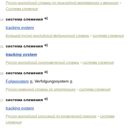
Русско-английский словарь по прикладной математике и механике
>
Система слежения
система слежения
14
tracking system
Большой русско-английский медицинский словарь
система слежения
>
система слежения
15
tracking system
Русско-английский синонимический словарь
система слежения
>
система слежения
16
Folgesystem
n
; Verfolgungssystem
n
Русско-немецкий словарь по электронике
система слежения
>
система слежения
17
tracking system
Русско-английский глоссарий по космической технике
система
>
слежения