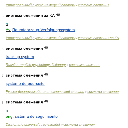
Универсальный русско-немецкий словарь
система слежения
>
система слежения за КА
5
n
Av.
Raumfahrzeug-Verfolgungssystem
Универсальный русско-немецкий словарь
система слежения за КА
>
система слежения
6
tracking system
Russian-english psychology dictionary
система слежения
>
система слежения
7
système de poursuite
Русско-французский политехнический словарь
система слежения
>
система слежения
8
n
eng.
sistema de seguimiento
Diccionario universal ruso-español
система слежения
>