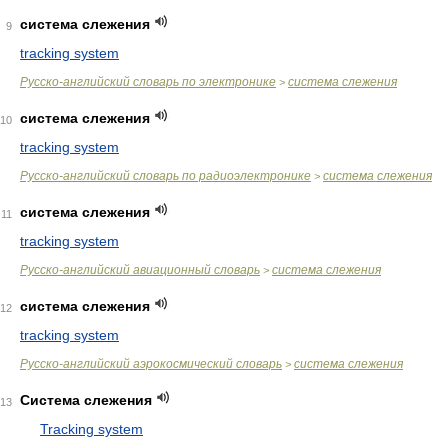
система слежения
9
tracking system
Русско-английский словарь по электронике
система слежения
>
система слежения
10
tracking system
Русско-английский словарь по радиоэлектронике
система слежения
>
система слежения
11
tracking system
Русско-английский авиационный словарь
система слежения
>
система слежения
12
tracking system
Русско-английский аэрокосмический словарь
система слежения
>
Система слежения
13
Tracking system