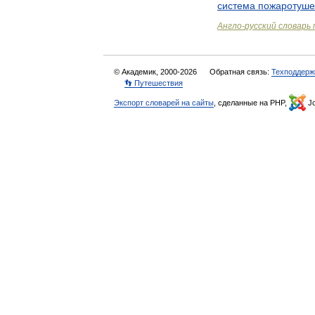
система
пожаротуше
Англо
-
русский
словарь
© Академик, 2000-2026
Обратная связь:
Техподдерж
👣 Путешествия
Экспорт словарей на сайты
, сделанные на PHP,
Jo