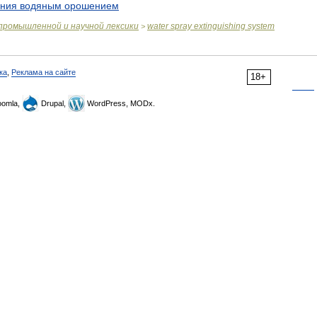
ния
водяным
орошением
промышленной
и
научной
лексики
water
spray
extinguishing
system
>
ка
,
Реклама на сайте
18+
omla,
Drupal,
WordPress, MODx.