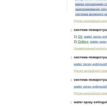
варка
орошением
г
замораживание
ор
система
водяного
о
Русско
-
английский
нау
система
пожароту
2
1
)
Oil:
water
spray
ex
2
)
Drilling:
water
spay
Универсальный
русско
-
система
пожароту
3
water
spray
extinguis
Русско
-
английский
сло
система
пожароту
4
water
spray
extinguis
Русско
-
английский
сло
water
spray
extingu
5