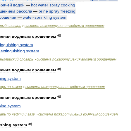
орячей
водой
—
hot
water
spray
cooking
ошением
рассола
—
brine
spray
freezing
рошения
—
water
-
sprinkling
system
чный
словарь
система
пожаротушения
водяным
орошением
>
шения
водяным
орошением
tinguishing
system
extinguishing
system
английский
словарь
система
пожаротушения
водяным
орошением
>
шения
водяным
орошением
hing
system
варь
по
химии
система
пожаротушения
водяным
орошением
>
шения
водяным
орошением
hing
system
варь
по
нефти
и
газу
система
пожаротушения
водяным
орошением
>
ishing
system