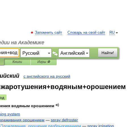
Запомнить сайт
Словарь на свой сайт
RU
едии на Академике
Найти!
Книги
Игры ⚽
лийский
с английского на русский
ожаротушения+водяным+орошением
од
шения
водяным
орошением
hing
system
ораживания
орошением
—
spray
defroster
n
"]
дождевание
,
орошение
разбрызгиванием
—
spray
irrigation