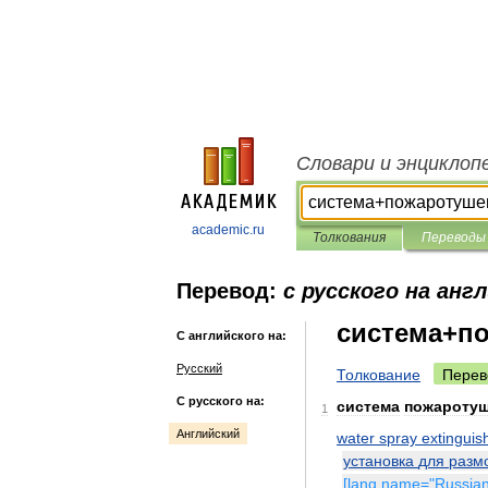
Словари и энциклоп
academic.ru
Толкования
Переводы
Перевод:
с русского на анг
система+п
С английского на:
Русский
Толкование
Перев
С русского на:
система
пожароту
1
Английский
water
spray
extinguis
установка
для
разм
[
lang
name
="
Russia