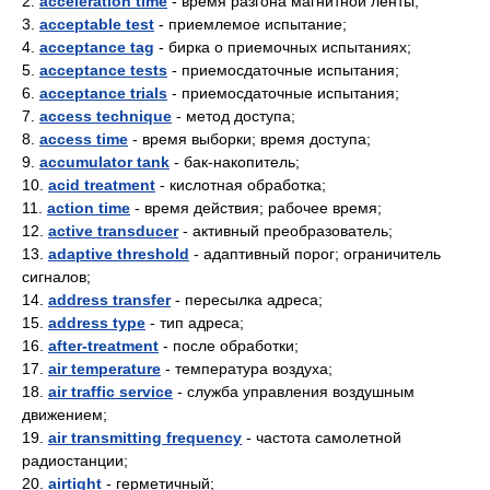
2.
acceleration time
- время разгона магнитной ленты;
3.
acceptable test
- приемлемое испытание;
4.
acceptance tag
- бирка о приемочных испытаниях;
5.
acceptance tests
- приемосдаточные испытания;
6.
acceptance trials
- приемосдаточные испытания;
7.
access technique
- метод доступа;
8.
access time
- время выборки; время доступа;
9.
accumulator tank
- бак-накопитель;
10.
acid treatment
- кислотная обработка;
11.
action time
- время действия; рабочее время;
12.
active transducer
- активный преобразователь;
13.
adaptive threshold
- адаптивный порог; ограничитель
сигналов;
14.
address transfer
- пересылка адреса;
15.
address type
- тип адреса;
16.
after-treatment
- после обработки;
17.
air temperature
- температура воздуха;
18.
air traffic service
- служба управления воздушным
движением;
19.
air transmitting frequency
- частота самолетной
радиостанции;
20.
airtight
- герметичный;