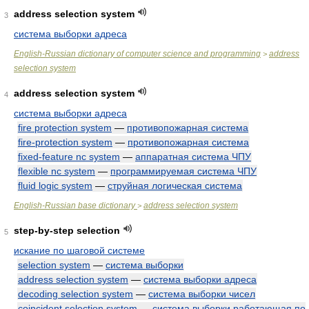
address selection system
3
система выборки адреса
English-Russian dictionary of computer science and programming
address
>
selection system
address selection system
4
система выборки адреса
fire protection system
—
противопожарная система
fire-protection system
—
противопожарная система
fixed-feature nc system
—
аппаратная система ЧПУ
flexible nc system
—
программируемая система ЧПУ
fluid logic system
—
струйная логическая система
English-Russian base dictionary
address selection system
>
step-by-step selection
5
искание по шаговой системе
selection system
—
система выборки
address selection system
—
система выборки адреса
decoding selection system
—
система выборки чисел
coincident selection system
—
система выборки работающая по