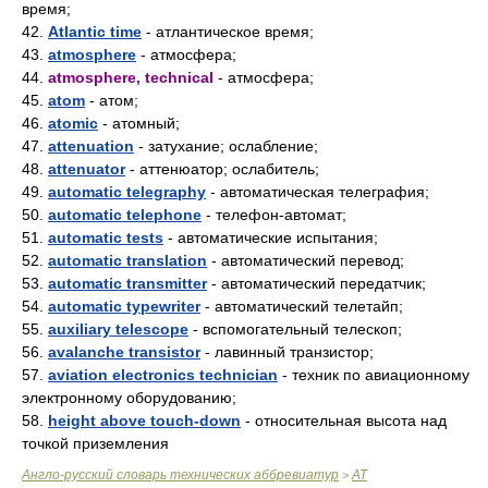
время;
42.
Atlantic time
- атлантическое время;
43.
atmosphere
- атмосфера;
44.
atmosphere, technical
- атмосфера;
45.
atom
- атом;
46.
atomic
- атомный;
47.
attenuation
- затухание; ослабление;
48.
attenuator
- аттенюатор; ослабитель;
49.
automatic telegraphy
- автоматическая телеграфия;
50.
automatic telephone
- телефон-автомат;
51.
automatic tests
- автоматические испытания;
52.
automatic translation
- автоматический перевод;
53.
automatic transmitter
- автоматический передатчик;
54.
automatic typewriter
- автоматический телетайп;
55.
auxiliary telescope
- вспомогательный телескоп;
56.
avalanche transistor
- лавинный транзистор;
57.
aviation electronics technician
- техник по авиационному
электронному оборудованию;
58.
height above touch-down
- относительная высота над
точкой приземления
Англо-русский словарь технических аббревиатур
AT
>