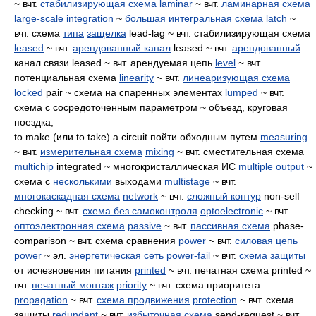
~ вчт.
стабилизирующая схема
laminar
~ вчт.
ламинарная схема
large-scale integration
~
большая интегральная схема
latch
~
вчт. схема
типа
защелка
lead-lag ~ вчт. стабилизирующая схема
leased
~ вчт.
арендованный канал
leased ~ вчт.
арендованный
канал связи leased ~ вчт. арендуемая цепь
level
~ вчт.
потенциальная схема
linearity
~ вчт.
линеаризующая схема
locked
pair ~ схема на спаренных элементах
lumped
~ вчт.
схема с сосредоточенным параметром ~ объезд, круговая
поездка;
to make (или to take) a circuit пойти обходным путем
measuring
~ вчт.
измерительная схема
mixing
~ вчт. сместительная схема
multichip
integrated ~ многокристаллическая ИС
multiple output
~
схема с
несколькими
выходами
multistage
~ вчт.
многокаскадная схема
network
~ вчт.
сложный контур
non-self
checking ~ вчт.
схема без самоконтроля
optoelectronic
~ вчт.
оптоэлектронная схема
passive
~ вчт.
пассивная схема
phase-
comparison ~ вчт. схема сравнения
power
~ вчт.
силовая цепь
power
~ эл.
энергетическая сеть
power-fail
~ вчт.
схема защиты
от исчезновения питания
printed
~ вчт. печатная схема printed ~
вчт.
печатный монтаж
priority
~ вчт. схема приоритета
propagation
~ вчт.
схема продвижения
protection
~ вчт. схема
защиты
redundant
~ вчт.
избыточная схема
send-request ~ вчт.