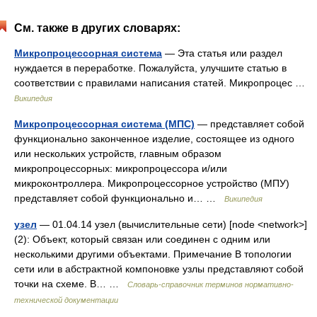
См. также в других словарях:
Микропроцессорная система
— Эта статья или раздел
нуждается в переработке. Пожалуйста, улучшите статью в
соответствии с правилами написания статей. Микропроцес …
Википедия
Микропроцессорная система (МПС)
— представляет собой
функционально законченное изделие, состоящее из одного
или нескольких устройств, главным образом
микропроцессорных: микропроцессора и/или
микроконтроллера. Микропроцессорное устройство (МПУ)
представляет собой функционально и… …
Википедия
узел
— 01.04.14 узел (вычислительные сети) [node <network>]
(2): Объект, который связан или соединен с одним или
несколькими другими объектами. Примечание В топологии
сети или в абстрактной компоновке узлы представляют собой
точки на схеме. В… …
Словарь-справочник терминов нормативно-
технической документации