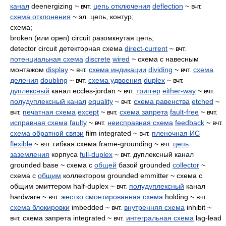
канал
deenergizing ~ вчт.
цепь отключения
deflection
~ вчт.
схема отклонения
~ эл. цепь, контур;
схема;
broken (или open) circuit разомкнутая цепь;
detector circuit детекторная схема
direct-current
~ вчт.
потенциальная схема
discrete
wired
~ схема с навесным
монтажом
display
~ вчт.
схема индикации
dividing
~ вчт.
схема
деления
doubling
~ вчт.
схема удвоения
duplex
~ вчт.
дуплексный
канал eccles-jordan ~ вчт.
триггер
either-way
~ вчт.
полудуплексный канал
equality
~ вчт.
схема равенства
etched
~
вчт.
печатная схема
except
~ вчт.
схема запрета
fault-free
~ вчт.
исправная схема
faulty
~ вчт.
неисправная схема
feedback
~ вчт.
схема обратной связи
film integrated ~ вчт.
пленочная ИС
flexible
~ вчт. гибкая схема frame-grounding ~ вчт.
цепь
заземления
корпуса
full-duplex
~ вчт. дуплексный канал
grounded base ~ схема с
общей
базой grounded
collector
~
схема с
общим
коллектором grounded emmitter ~ схема с
общим эмиттером half-duplex ~ вчт.
полудуплексный
канал
hardware ~ вчт.
жестко смонтированная схема
holding ~ вчт.
схема блокировки
imbedded ~ вчт.
внутренняя схема
inhibit ~
вчт. схема запрета integrated ~ вчт.
интегральная схема
lag-lead