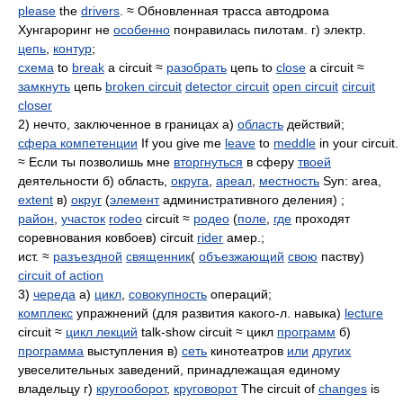
please
the
drivers
. ≈ Обновленная трасса автодрома
Хунгароринг не
особенно
понравилась пилотам. г) электр.
цепь
,
контур
;
схема
to
break
a circuit ≈
разобрать
цепь to
close
a circuit ≈
замкнуть
цепь
broken circuit
detector circuit
open circuit
circuit
closer
2) нечто, заключенное в границах а)
область
действий;
сфера компетенции
If you give me
leave
to
meddle
in your circuit.
≈ Если ты позволишь мне
вторгнуться
в сферу
твоей
деятельности б) область,
округа
,
ареал
,
местность
Syn: area,
extent
в)
округ
(
элемент
административного деления) ;
район
,
участок
rodeo
circuit ≈
родео
(
поле
,
где
проходят
соревнования ковбоев) circuit
rider
амер.;
ист. ≈
разъездной
священник
(
объезжающий
свою
паству)
circuit of action
3)
череда
а)
цикл
,
совокупность
операций;
комплекс
упражнений (для развития какого-л. навыка)
lecture
circuit ≈
цикл лекций
talk-show circuit ≈ цикл
программ
б)
программа
выступления в)
сеть
кинотеатров
или
других
увеселительных заведений, принадлежащая единому
владельцу г)
кругооборот
,
круговорот
The circuit of
changes
is