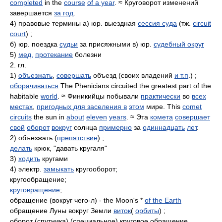
completed
in the
course
of a year
. ≈ Круговорот изменений
завершается
за год
.
4) правовые термины а) юр. выездная
сессия суда
(тж.
circuit
court
) ;
б) юр. поездка
судьи
за присяжными в) юр.
судебный округ
5)
мед.
протекание
болезни
2. гл.
1)
объезжать
,
совершать
объезд (своих владений
и т.п
.) ;
оборачиваться
The Phenicians circuited the greatest part of the
habitable
world
. ≈ Финикийцы побывали
практически
во
всех
местах
,
пригодных для заселения в
этом
мире. This
comet
circuits
the sun in
about
eleven
years
. ≈ Эта
комета
совершает
свой
оборот
вокруг
солнца
примерно
за
одиннадцать
лет
.
2) объезжать (
препятствие
) ;
делать
крюк, "давать кругаля"
3)
ходить
кругами
4) электр.
замыкать
кругооборот;
кругообращение;
круговращение
;
обращение (вокруг чего-л) - the Moon's *
of the Earth
обращение Луны вокруг Земли
виток
(
орбиты
) ;
оборот (спутника) (специальное) круговое обращение,