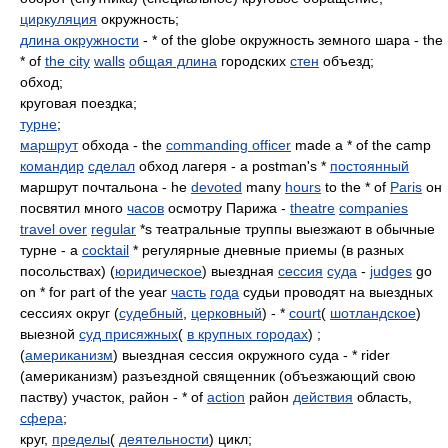
циркуляция
окружность;
длина окружности
- * of the globe окружность земного шара - the
* of
the city
walls
общая длина
городских
стен
объезд;
обход;
круговая поездка;
турне
;
маршрут
обхода - the
commanding officer
made a * of the camp
командир
сделал
обход лагеря - a postman's *
постоянный
маршрут почтальона - he
devoted
many
hours
to the * of
Paris
он
посвятил много
часов
осмотру Парижа -
theatre
companies
travel over
regular
*s театральные труппы выезжают в обычные
турне - a
cocktail
* регулярные дневные приемы (в разных
посольствах) (
юридическое
) выездная
сессия
суда
-
judges
go
on * for part of the year
часть
года
судьи проводят на выездных
сессиях округ (
судебный
,
церковный
) - *
court
(
шотландское
)
выезной
суд присяжных
(
в крупных городах
) ;
(
американизм
) выездная сессия окружного суда - * rider
(американизм) разъездной священник (объезжающий свою
паству) участок, район - * of
action
район
действия
область,
сфера
;
круг,
пределы
(
деятельности
) цикл;