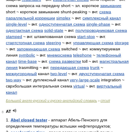
схема запроса на передачу short ~ эл. короткое
замыкание
short ~ короткое замыкание shunt-peaking ~ вчт.
схема
параллельной коррекции
simplex
~ вчт.
симплексный канал
single-level
~ вчт.
одноступенчатая схема
single-phase
~ вчт.
однотактная схема
solid-state
~ вчт.
полупроводниковая схема
stamped
~ вчт. штампованная схема
start-stop
~ вчт.
стартстопная схема
steering
~ вчт.
управляющая схема
storage
~ вчт.
запоминающая схема
switched ~ вчт. коммутируемая
линия
symbolic
~ вчт.
мнемосхема
telephone
~
телефонный
канал
time-base
~ вчт.
схема развертки
toll ~ вчт.
магистральная
линия
trasmitting ~ вчт.
передающая схема
trunk
~
междугородный
канал
two-level
~ вчт.
двухступенчатая схема
two-way
~ вчт. дуплексный канал
very-large-scale
integration ~
сврхбольшая интегральная схема
virtual
~ вчт.
виртуальный
канал
Большой англо-русский и русско-английский словарь
circuit
>
AT
8
1.
Abel closed tester
- аппарат Абель-Пенского для
определения температуры вспышки нефтепродуктов;