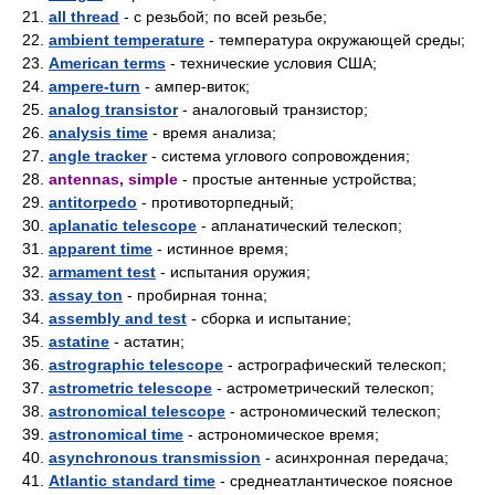
21.
all thread
- с резьбой; по всей резьбе;
22.
ambient temperature
- температура окружающей среды;
23.
American terms
- технические условия США;
24.
ampere-turn
- ампер-виток;
25.
analog transistor
- аналоговый транзистор;
26.
analysis time
- время анализа;
27.
angle tracker
- система углового сопровождения;
28.
antennas, simple
- простые антенные устройства;
29.
antitorpedo
- противоторпедный;
30.
aplanatic telescope
- апланатический телескоп;
31.
apparent time
- истинное время;
32.
armament test
- испытания оружия;
33.
assay ton
- пробирная тонна;
34.
assembly and test
- сборка и испытание;
35.
astatine
- астатин;
36.
astrographic telescope
- астрографический телескоп;
37.
astrometric telescope
- астрометрический телескоп;
38.
astronomical telescope
- астрономический телескоп;
39.
astronomical time
- астрономическое время;
40.
asynchronous transmission
- асинхронная передача;
41.
Atlantic standard time
- среднеатлантическое поясное