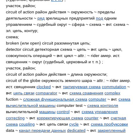
участок, район;
circuit of action район действия ~ окружность ~ пределы
деятельности ~
ряд
зрелищных предприятий
под
одним
управлением ~ судебный округ ~ сфера ~ схема ~ вчт. схема ~
эл. цепь, контур;
схема;
broken (или open) circuit разомкнутая цепь;
detector circuit детекторная схема ~ цепь ~ вчт. цепь ~ цикл,
совокупность операций ~ вчт. цикл ~ attr.: ~ rider амер. ист.
священник ~ округ (судебный, церковный и т. п.) ;
участок, район;
circuit of action район действия ~ длина окружности;
circuit of the globe окружность земного шара ~ attr.: ~ rider амер.
ист. священник
clocked
~ вчт.
тактируемая схема
commutation
~
вчт.
цепь связи
comparator
~ вчт.
схема сравнения
complex
fuction ~
сложная функциональная схема
computer
~ вчт.
схема
вычислительной машины
computer test ~
схема контроля
вычислительной
машины
control
~ вчт.
схема управления
correcting
~ вчт.
корректирующая схема
counter
~ вчт.
счетная
схема
coupling
~ вчт. цепь связи
cycle
~ вчт.
схема пробуксовки
data ~
канал передачи данных
dedicated
~ вчт.
закрепленный