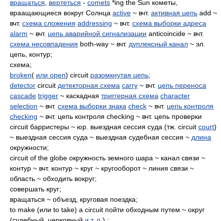
вращаться
,
вертеться
-
comets
*ing the Sun кометы,
враащающиеся вокруг Солнца
active
~ вчт.
активная цепь
add ~
вчт.
схема сложения
addressing
~ вчт.
схема выборки адреса
alarm
~ вчт.
цепь аварийной сигнализации
anticoincide ~ вчт.
схема несовпадения
both-way ~ вчт.
дуплексный канал
~ эл.
цепь, контур;
схема;
broken
(
или open
) circuit
разомкнутая цепь
;
detector
circuit
детекторная схема
carry
~ вчт.
цепь переноса
cascade
trigger
~ каскадная
триггерная схема
character
selection
~ вчт.
схема выборки знака
check
~ вчт.
цепь контроля
checking
~ вчт. цепь контроля checking ~ вчт. цепь проверки
circuit барристеры ~ юр. выездная сессия суда (тж. circuit
court
)
~ выездная сессия суда ~ выездная судебная сессия ~
длина
окружности;
circuit of the globe окружность земного шара ~ канал связи ~
контур ~ вчт. контур ~ круг ~ кругооборот ~ линия связи ~
область ~ обходить вокруг;
совершать круг;
вращаться ~ объезд, круговая поездка;
to make (или to take) a circuit пойти обходным путем ~ округ
(судебный, церковный
и т. п.
) ;