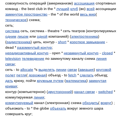
совокупность операций (американизм)
ассоциация
спортивных
команд - the best club in the *
лучший
клуб
(во)
всей
ассоциации
замкнутое пространство
- the * of the world
весь мир
(
техническое
) схема;
сеть;
система
сеть, система - theatre * сеть театров (контролируемых
одним
лицом
или
одной
компанией) (
электротехника
)
(
радиотехника
) цепь, контур -
short
*
короткое замыкание
-
dead *
разомкнутый контур
;
нерадиоактивный контур
- open *
незамкнутый контур
-
closed
*
television
телевидение
по замкнутому каналу схема
линия
связи
;
сеть - to
allocate
*s
выделять
линии
связи
(
авиация
)
круговой
полет
петля
(
дорожная
) объезд - to
fetch
*
сделать
объезд;
дать
крюку, пойти
кружным путем
(
математика
)
замкнутая
кривая
;
контур (компьютерное) (
двусторонний
)
канал связи
-
switched
*
коммутируемая
линия
;
коммутируемый
канал (электронная) схема
обходить
(
вокруг
) ;
объезжать - to * the globe
объехать
вокруг земного шара
совершать круг;