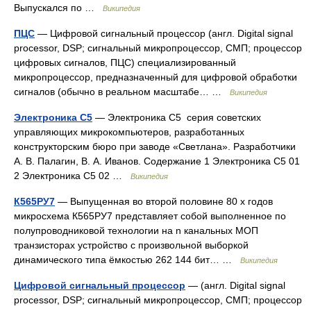
Выпускался по …
Википедия
ПЦС
— Цифровой сигнальный процессор (англ. Digital signal
processor, DSP; сигнальный микропроцессор, СМП; процессор
цифровых сигналов, ПЦС) специализированный
микропроцессор, предназначенный для цифровой обработки
сигналов (обычно в реальном масштабе… …
Википедия
Электроника С5
— Электроника С5 серия советских
управляющих микрокомпьютеров, разработанных
конструкторским бюро при заводе «Светлана». Разработчики
А. В. Палагин, В. А. Иванов. Содержание 1 Электроника С5 01
2 Электроника С5 02 …
Википедия
К565РУ7
— Выпущенная во второй половине 80 х годов
микросхема К565РУ7 представляет собой выполненное по
полупроводниковой технологии на n канальных МОП
транзисторах устройство с произвольной выборкой
динамического типа ёмкостью 262 144 бит… …
Википедия
Цифровой сигнальный процессор
— (англ. Digital signal
processor, DSP; сигнальный микропроцессор, СМП; процессор