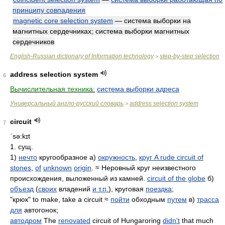
принципу совпадения
magnetic core selection system
— система выборки на
магнитных сердечниках; система выборки магнитных
сердечников
English-Russian dictionary of Information technology
step-by-step selection
>
address selection system
6
Вычислительная техника:
система выборки адреса
Универсальный англо-русский словарь
address selection system
>
circuit
7
ˈsə:kɪt
1. сущ.
1)
нечто
кругообразное а)
окружность
,
круг A rude circuit of
stones
,
of
unknown
origin
. ≈ Неровный круг неизвестного
происхождения, выложенный из камней.
circuit of the globe
б)
объезд
(
своих
владений
и т.п.
), круговая
поездка
;
"крюк" to make, take a circuit ≈
пойти
обходным
путем
в)
трасса
для
автогонок;
автодром
The
renovated
circuit of Hungaroring
didn't
that much