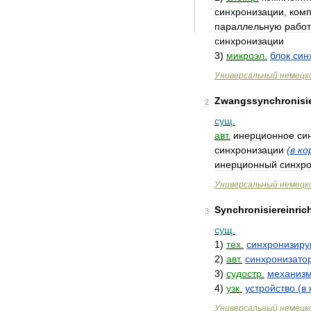
синхронизации
,
комп
параллельную
работ
синхронизации
3
)
микроэл
.
блок
син
Универсальный
немецк
Zwangssynchronisi
2
сущ
.
авт
.
инерционное
си
синхронизации
(
в
ко
инерционный
синхр
Универсальный
немецк
Synchronisiereinric
3
сущ
.
1
)
тех
.
синхронизир
2
)
авт
.
синхронизато
3
)
судостр
.
механиз
4
)
узк
.
устройство
(
в
Универсальный
немецк