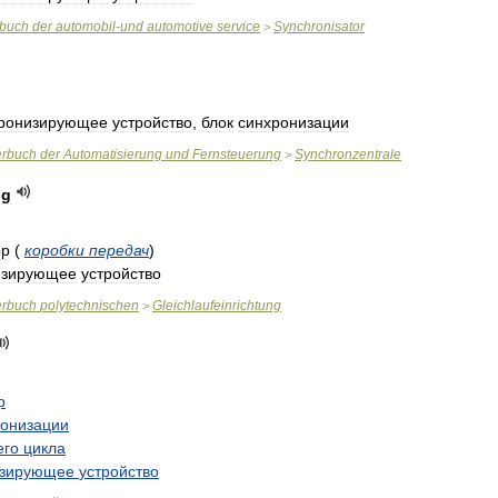
rbuch
der
automobil
-
und
automotive
service
Synchronisator
>
ронизирующее
устройство
,
блок
синхронизации
erbuch
der
Automatisierung
und
Fernsteuerung
Synchronzentrale
>
ng
ор
(
коробки
передач
)
изирующее
устройство
erbuch
polytechnischen
Gleichlaufeinrichtung
>
р
ронизации
его
цикла
изирующее
устройство