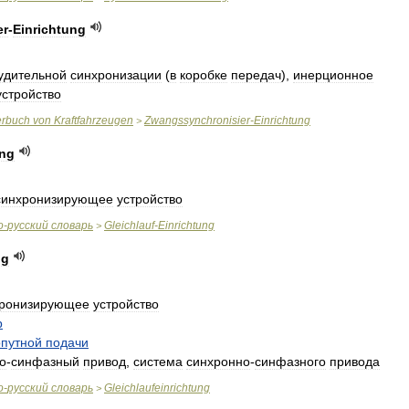
er
-
Einrichtung
удительной
синхронизации
(
в
коробке
передач
),
инерционное
устройство
erbuch
von
Kraftfahrzeugen
Zwangssynchronisier
-
Einrichtung
>
ung
синхронизирующее
устройство
о
-
русский
словарь
Gleichlauf
-
Einrichtung
>
ng
хронизирующее
устройство
р
опутной
подачи
о
-
синфазный
привод
,
система
синхронно
-
синфазного
привода
о
-
русский
словарь
Gleichlaufeinrichtung
>