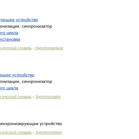
рующее
устройство
ронизации
,
синхронизатор
его
цикла
установка
о
-
русский
словарь
Synchronanlage
>
ующее
устройство
ронизации
,
синхронизатор
его
цикла
о
-
русский
словарь
Synchronisator
>
синхронизирующее
устройство
о
-
русский
словарь
Synchronisierer
>