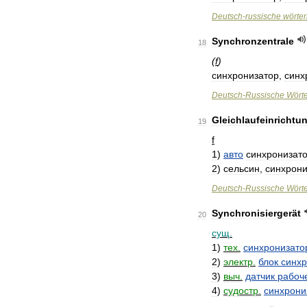
Deutsch
-
russische
wörte
Synchronzentrale
18
(
f
)
синхронизатор
,
синх
Deutsch
-
Russische
Wört
Gleichlaufeinrichtu
19
f
1
)
авто
синхронизат
2
)
сельсин
,
синхрон
Deutsch
-
Russische
Wört
Synchronisiergerät
20
сущ
.
1
)
тех
.
синхронизато
2
)
электр
.
блок
синх
3
)
выч
.
датчик
рабоч
4
)
судостр
.
синхрон