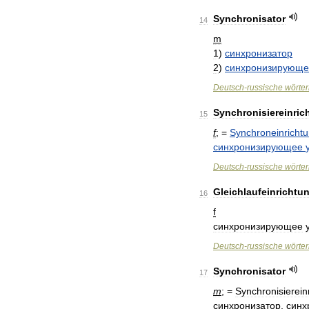
Synchronisator
14
m
1
)
синхронизатор
2
)
синхронизирующе
Deutsch
-
russische
wörte
Synchronisiereinric
15
f
; =
Synchroneinricht
синхронизирующее
Deutsch
-
russische
wörte
Gleichlaufeinrichtu
16
f
синхронизирующее
Deutsch
-
russische
wörte
Synchronisator
17
m
; =
Synchronisierein
синхронизатор
,
синх