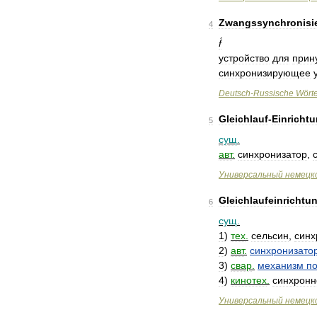
Zwangssynchronisi
4
f́
устройство
для
прин
синхронизирующее
Deutsch
-
Russische
Wört
Gleichlauf
-
Einricht
5
сущ
.
авт
.
синхронизатор
,
Универсальный
немецк
Gleichlaufeinrichtu
6
сущ
.
1
)
тех
.
сельсин
,
син
2
)
авт
.
синхронизато
3
)
свар
.
механизм
п
4
)
кинотех
.
синхронн
Универсальный
немецк