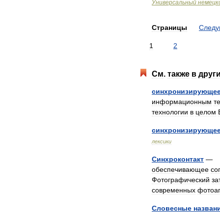
Универсальный
немецк
Страницы
След
1
2
См
.
также
в
друг
синхронизирующе
информационным
т
технологии
в
целом
синхронизирующе
лексики
Синхроконтакт
обеспечивающее
со
Фотографический
за
современных
фотоа
Словесные
назван