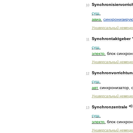
Synchronisiervorric
10
сущ
.
авиа
.
синхронизиру
Универсальный
немецк
Synchrontaktgeber
11
сущ
.
электр
.
блок
синхрон
Универсальный
немецк
Synchronvorrichtun
12
сущ
.
авт
.
синхронизатор
,
Универсальный
немецк
Synchronzentrale
13
сущ
.
электр
.
блок
синхрон
Универсальный
немецк