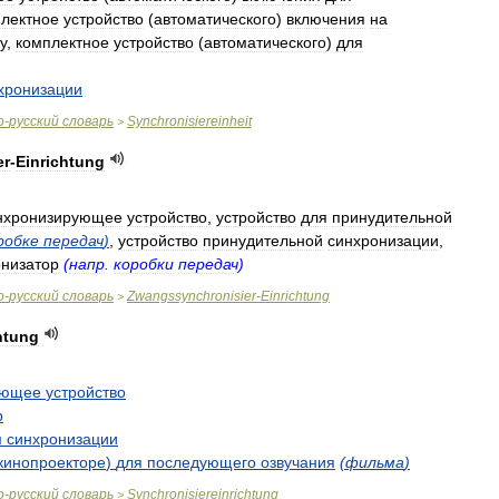
лектное
устройство
(
автоматического
)
включения
на
у
,
комплектное
устройство
(
автоматического
)
для
хронизации
о
-
русский
словарь
Synchronisiereinheit
>
er
-
Einrichtung
нхронизирующее
устройство
,
устройство
для
принудительной
робке
передач
)
,
устройство
принудительной
синхронизации
,
онизатор
(
напр
.
коробки
передач
)
о
-
русский
словарь
Zwangssynchronisier
-
Einrichtung
>
htung
ующее
устройство
р
м
синхронизации
кинопроекторе
)
для
последующего
озвучания
(
фильма
)
о
-
русский
словарь
Synchronisiereinrichtung
>