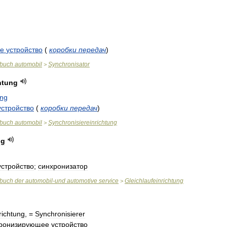
е
устройство
(
коробки
передач
)
rbuch
automobil
Synchronisator
>
htung
ung
устройство
(
коробки
передач
)
rbuch
automobil
Synchronisiereinrichtung
>
ng
устройство
;
синхронизатор
rbuch
der
automobil
-
und
automotive
service
Gleichlaufeinrichtung
>
richtung
, =
Synchronisierer
ронизирующее
устройство