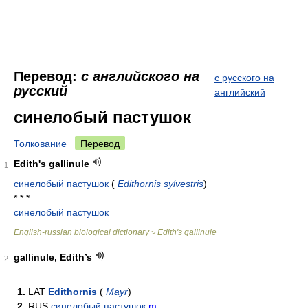
Перевод:
с английского на
с русского на
русский
английский
синелобый пастушок
Толкование
Перевод
Edith's gallinule
1
синелобый пастушок
(
Edithornis sylvestris
)
* * *
синелобый пастушок
English-russian biological dictionary
Edith's gallinule
>
gallinule, Edith’s
2
—
1.
LAT
Edithornis
(
Mayr
)
2.
RUS
синелобый пастушок
m