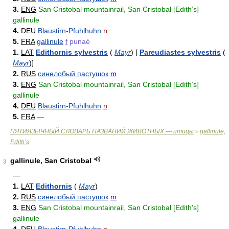
3.
ENG
San Cristobal mountainrail, San Cristobal [Edith’s]
gallinule
4.
DEU
Blaustirn-Pfuhlhuhn
n
5.
FRA
gallinule
f
punaé
1.
LAT
Edithornis sylvestris
(
Mayr
)
[
Pareudiastes sylvestris
(
Mayr
)
]
2.
RUS
синелобый пастушок
m
3.
ENG
San Cristobal mountainrail, San Cristobal [Edith’s]
gallinule
4.
DEU
Blaustirn-Pfuhlhuhn
n
5.
FRA
—
ПЯТИЯЗЫЧНЫЙ СЛОВАРЬ НАЗВАНИЙ ЖИВОТНЫХ — птицы
gallinule,
>
Edith’s
gallinule, San Cristobal
3
—
1.
LAT
Edithornis
(
Mayr
)
2.
RUS
синелобый пастушок
m
3.
ENG
San Cristobal mountainrail, San Cristobal [Edith’s]
gallinule