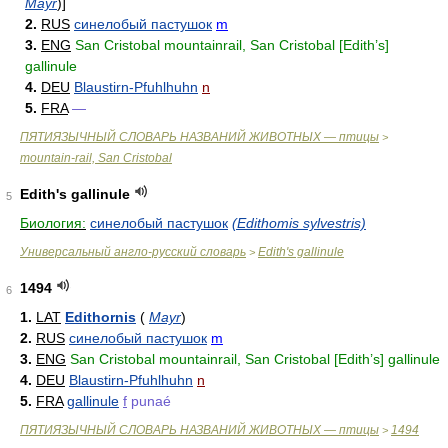
Mayr
)
]
2.
RUS
синелобый пастушок
m
3.
ENG
San Cristobal mountainrail, San Cristobal [Edith’s]
gallinule
4.
DEU
Blaustirn-Pfuhlhuhn
n
5.
FRA
—
ПЯТИЯЗЫЧНЫЙ СЛОВАРЬ НАЗВАНИЙ ЖИВОТНЫХ — птицы
>
mountain-rail, San Cristobal
Edith's gallinule
5
Биология:
синелобый пастушок
(Edithomis sylvestris)
Универсальный англо-русский словарь
Edith's gallinule
>
1494
6
1.
LAT
Edithornis
(
Mayr
)
2.
RUS
синелобый пастушок
m
3.
ENG
San Cristobal mountainrail, San Cristobal [Edith’s] gallinule
4.
DEU
Blaustirn-Pfuhlhuhn
n
5.
FRA
gallinule
f
punaé
ПЯТИЯЗЫЧНЫЙ СЛОВАРЬ НАЗВАНИЙ ЖИВОТНЫХ — птицы
1494
>