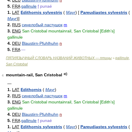
4.
DEU
Blaustirn-Pfuhlhuhn
n
5.
FRA
gallinule
f
punaé
1.
LAT
Edithornis sylvestris
(
Mayr
)
[
Pareudiastes sylvestris
(
Mayr
)
]
2.
RUS
синелобый пастушок
m
3.
ENG
San Cristobal mountainrail, San Cristobal [Edith’s]
gallinule
4.
DEU
Blaustirn-Pfuhlhuhn
n
5.
FRA
—
ПЯТИЯЗЫЧНЫЙ СЛОВАРЬ НАЗВАНИЙ ЖИВОТНЫХ — птицы
gallinule,
>
San Cristobal
mountain-rail, San Cristobal
4
—
1.
LAT
Edithornis
(
Mayr
)
2.
RUS
синелобый пастушок
m
3.
ENG
San Cristobal mountainrail, San Cristobal [Edith’s]
gallinule
4.
DEU
Blaustirn-Pfuhlhuhn
n
5.
FRA
gallinule
f
punaé
1.
LAT
Edithornis sylvestris
(
Mayr
)
[
Pareudiastes sylvestris
(