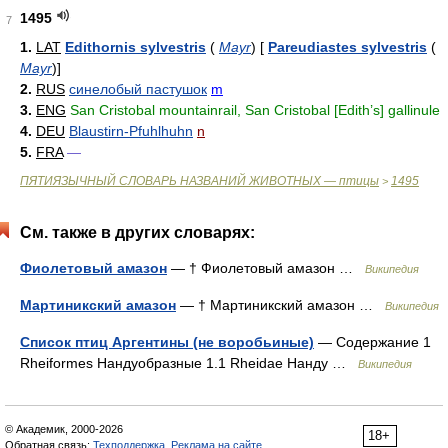
1495
7
1.
LAT
Edithornis sylvestris
(
Mayr
)
[
Pareudiastes sylvestris
(
Mayr
)
]
2.
RUS
синелобый пастушок
m
3.
ENG
San Cristobal mountainrail, San Cristobal [Edith’s] gallinule
4.
DEU
Blaustirn-Pfuhlhuhn
n
5.
FRA
—
ПЯТИЯЗЫЧНЫЙ СЛОВАРЬ НАЗВАНИЙ ЖИВОТНЫХ — птицы
1495
>
См. также в других словарях:
Фиолетовый амазон
— † Фиолетовый амазон …
Википедия
Мартиникский амазон
— † Мартиникский амазон …
Википедия
Список птиц Аргентины (не воробьиные)
— Содержание 1
Rheiformes Нандуобразные 1.1 Rheidae Нанду …
Википедия
© Академик, 2000-2026
18+
Обратная связь:
Техподдержка
,
Реклама на сайте