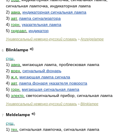
сигнальная лампочка, индикаторная лампа
2)
авиа.
индикаторная сигнальная лампа
3)
авт.
лампа сигнализатора
4)
горн.
указательная лампа
5)
гидравл.
индикатор
Универсальный немецко-русский словарь
Anzeigelampe
>
Blinklampe
6
сущ.
1)
авиа.
мигающая лампа, проблесковая лампа
2)
воен.
сигнальный фонарь
3)
ж.д.
мигающая лампа сигнала
4)
авт.
лампа фонаря указателя поворота
5)
горн.
мигающая сигнальная лампа
6)
электр.
светосигнальный прибор, сигнальная лампа
Универсальный немецко-русский словарь
Blinklampe
>
Meldelampe
7
сущ.
1)
тех.
сигнальная лампочка, сигнальная лампа