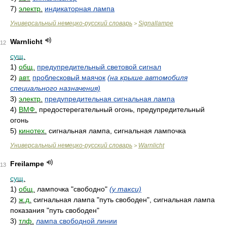
7)
электр.
индикаторная лампа
Универсальный немецко-русский словарь
Signallampe
>
Warnlicht
12
сущ.
1)
общ.
предупредительный световой сигнал
2)
авт.
проблесковый маячок
(на крыше автомобиля
специального назначения)
3)
электр.
предупредительная сигнальная лампа
4)
ВМФ.
предостерегательный огонь, предупредительный
огонь
5)
кинотех.
сигнальная лампа, сигнальная лампочка
Универсальный немецко-русский словарь
Warnlicht
>
Freilampe
13
сущ.
1)
общ.
лампочка "свободно"
(у такси)
2)
ж.д.
сигнальная лампа "путь свободен", сигнальная лампа
показания "путь свободен"
3)
тлф.
лампа свободной линии