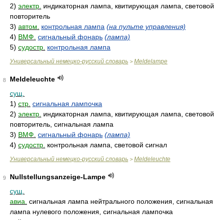
2)
электр.
индикаторная лампа, квитирующая лампа, световой
повторитель
3)
автом.
контрольная лампа
(на пульте управления)
4)
ВМФ.
сигнальный фонарь
(лампа)
5)
судостр.
контрольная лампа
Универсальный немецко-русский словарь
Meldelampe
>
Meldeleuchte
8
сущ.
1)
стр.
сигнальная лампочка
2)
электр.
индикаторная лампа, квитирующая лампа, световой
повторитель, сигнальная лампа
3)
ВМФ.
сигнальный фонарь
(лампа)
4)
судостр.
контрольная лампа, световой сигнал
Универсальный немецко-русский словарь
Meldeleuchte
>
Nullstellungsanzeige-Lampe
9
сущ.
авиа.
сигнальная лампа нейтрального положения, сигнальная
лампа нулевого положения, сигнальная лампочка