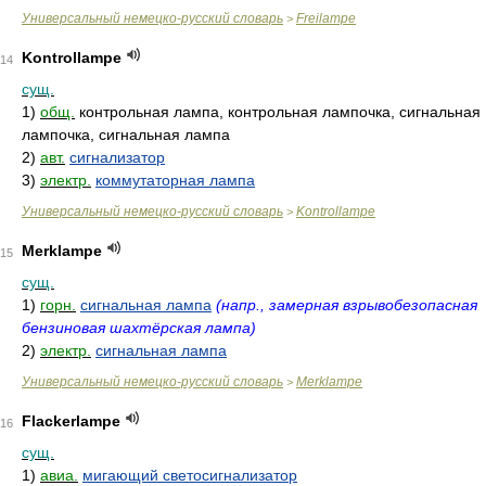
Универсальный немецко-русский словарь
Freilampe
>
Kontrollampe
14
сущ.
1)
общ.
контрольная лампа, контрольная лампочка, сигнальная
лампочка, сигнальная лампа
2)
авт.
сигнализатор
3)
электр.
коммутаторная лампа
Универсальный немецко-русский словарь
Kontrollampe
>
Merklampe
15
сущ.
1)
горн.
сигнальная лампа
(напр., замерная взрывобезопасная
бензиновая шахтёрская лампа)
2)
электр.
сигнальная лампа
Универсальный немецко-русский словарь
Merklampe
>
Flackerlampe
16
сущ.
1)
авиа.
мигающий светосигнализатор