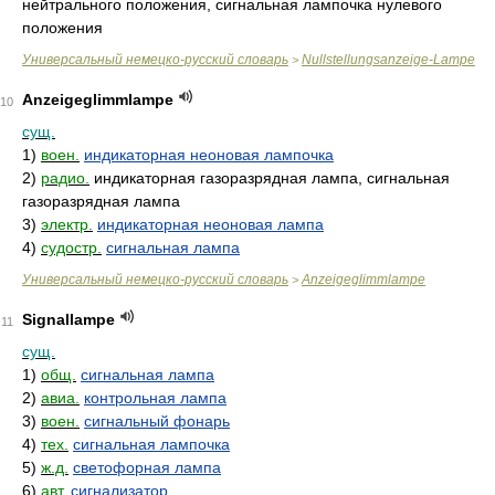
нейтрального положения, сигнальная лампочка нулевого
положения
Универсальный немецко-русский словарь
Nullstellungsanzeige-Lampe
>
Anzeigeglimmlampe
10
сущ.
1)
воен.
индикаторная неоновая лампочка
2)
радио.
индикаторная газоразрядная лампа, сигнальная
газоразрядная лампа
3)
электр.
индикаторная неоновая лампа
4)
судостр.
сигнальная лампа
Универсальный немецко-русский словарь
Anzeigeglimmlampe
>
Signallampe
11
сущ.
1)
общ.
сигнальная лампа
2)
авиа.
контрольная лампа
3)
воен.
сигнальный фонарь
4)
тех.
сигнальная лампочка
5)
ж.д.
светофорная лампа
6)
авт.
сигнализатор