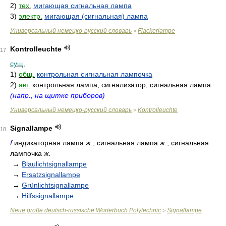
2)
тех.
мигающая сигнальная лампа
3)
электр.
мигающая (сигнальная) лампа
Универсальный немецко-русский словарь
Flackerlampe
>
Kontrolleuchte
17
сущ.
1)
общ.
контрольная сигнальная лампочка
2)
авт.
контрольная лампа, сигнализатор, сигнальная лампа
(напр., на щитке приборов)
Универсальный немецко-русский словарь
Kontrolleuchte
>
Signallampe
18
f
индикаторная лампа
ж.
; сигнальная лампа
ж.
; сигнальная
лампочка
ж.
→
Blaulichtsignallampe
→
Ersatzsignallampe
→
Grünlichtsignallampe
→
Hilfssignallampe
Neue große deutsch-russische Wörterbuch Polytechnic
Signallampe
>