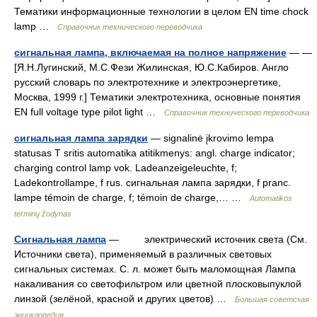
Тематики информационные технологии в целом EN time chock
lamp …
Справочник технического переводчика
сигнальная лампа, включаемая на полное напряжение
— —
[Я.Н.Лугинский, М.С.Фези Жилинская, Ю.С.Кабиров. Англо
русский словарь по электротехнике и электроэнергетике,
Москва, 1999 г.] Тематики электротехника, основные понятия
EN full voltage type pilot light …
Справочник технического переводчика
сигнальная лампа зарядки
— signalinė įkrovimo lempa
statusas T sritis automatika atitikmenys: angl. charge indicator;
charging control lamp vok. Ladeanzeigeleuchte, f;
Ladekontrollampe, f rus. сигнальная лампа зарядки, f pranc.
lampe témoin de charge, f; témoin de charge,… …
Automatikos
terminų žodynas
Сигнальная лампа
— электрический источник света (См.
Источники света), применяемый в различных световых
сигнальных системах. С. л. может быть маломощная Лампа
накаливания со светофильтром или цветной плосковыпуклой
линзой (зелёной, красной и других цветов) …
Большая советская
энциклопедия