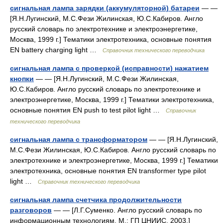
сигнальная лампа зарядки (аккумуляторной) батареи
— —
[Я.Н.Лугинский, М.С.Фези Жилинская, Ю.С.Кабиров. Англо
русский словарь по электротехнике и электроэнергетике,
Москва, 1999 г.] Тематики электротехника, основные понятия
EN battery charging light …
Справочник технического переводчика
сигнальная лампа с проверкой (исправности) нажатием
кнопки
— — [Я.Н.Лугинский, М.С.Фези Жилинская,
Ю.С.Кабиров. Англо русский словарь по электротехнике и
электроэнергетике, Москва, 1999 г.] Тематики электротехника,
основные понятия EN push to test pilot light …
Справочник
технического переводчика
сигнальная лампа с трансформатором
— — [Я.Н.Лугинский,
М.С.Фези Жилинская, Ю.С.Кабиров. Англо русский словарь по
электротехнике и электроэнергетике, Москва, 1999 г.] Тематики
электротехника, основные понятия EN transformer type pilot
light …
Справочник технического переводчика
сигнальная лампа счетчика продолжительности
разговоров
— — [Л.Г.Суменко. Англо русский словарь по
информационным технологиям. М.: ГП ЦНИИС, 2003.]