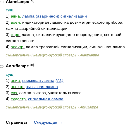
Alarmlampe
19
сущ.
1)
авиа.
лампа (аварийной) сигнализации
2)
воен.
индикаторная лампочка дозиметрического прибора,
лампа аварийной сигнализации
3)
горн.
лампа, сигнализирующая о повреждении, световой
сигнал тревоги
4)
электр.
лампа тревожной сигнализации, сигнальная лампа
Универсальный немецко-русский словарь
Alarmlampe
>
Anruflampe
20
сущ.
1)
авиа.
вызывная лампа
(AL)
2)
электр.
вызывная лампа
3)
свз.
лампа вызова, указатель вызова
4)
судостр.
сигнальная лампа
Универсальный немецко-русский словарь
Anruflampe
>
Страницы
Следующая
→