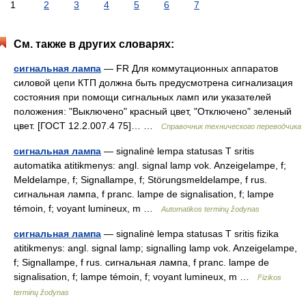
1
2
3
4
5
6
7
См. также в других словарях:
сигнальная лампа
— FR Для коммутационных аппаратов
силовой цепи КТП должна быть предусмотрена сигнализация
состояния при помощи сигнальных ламп или указателей
положения: "Выключено" красный цвет, "Отключено" зеленый
цвет. [ГОСТ 12.2.007.4 75]… …
Справочник технического переводчика
сигнальная лампа
— signalinė lempa statusas T sritis
automatika atitikmenys: angl. signal lamp vok. Anzeigelampe, f;
Meldelampe, f; Signallampe, f; Störungsmeldelampe, f rus.
сигнальная лампа, f pranc. lampe de signalisation, f; lampe
témoin, f; voyant lumineux, m …
Automatikos terminų žodynas
сигнальная лампа
— signalinė lempa statusas T sritis fizika
atitikmenys: angl. signal lamp; signalling lamp vok. Anzeigelampe,
f; Signallampe, f rus. сигнальная лампа, f pranc. lampe de
signalisation, f; lampe témoin, f; voyant lumineux, m …
Fizikos
terminų žodynas