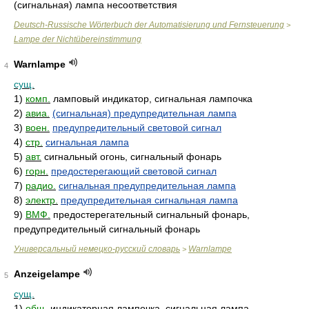
(сигнальная) лампа несоответствия
Deutsch-Russische Wörterbuch der Automatisierung und Fernsteuerung
>
Lampe der Nichtübereinstimmung
Warnlampe
4
сущ.
1)
комп.
ламповый индикатор, сигнальная лампочка
2)
авиа.
(сигнальная) предупредительная лампа
3)
воен.
предупредительный световой сигнал
4)
стр.
сигнальная лампа
5)
авт.
сигнальный огонь, сигнальный фонарь
6)
горн.
предостерегающий световой сигнал
7)
радио.
сигнальная предупредительная лампа
8)
электр.
предупредительная сигнальная лампа
9)
ВМФ.
предостерегательный сигнальный фонарь,
предупредительный сигнальный фонарь
Универсальный немецко-русский словарь
Warnlampe
>
Anzeigelampe
5
сущ.
1)
общ.
индикаторная лампочка, сигнальная лампа,