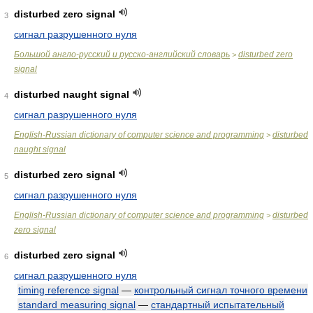
disturbed zero signal
3
сигнал разрушенного нуля
Большой англо-русский и русско-английский словарь
disturbed zero
>
signal
disturbed naught signal
4
сигнал разрушенного нуля
English-Russian dictionary of computer science and programming
disturbed
>
naught signal
disturbed zero signal
5
сигнал разрушенного нуля
English-Russian dictionary of computer science and programming
disturbed
>
zero signal
disturbed zero signal
6
сигнал разрушенного нуля
timing reference signal
—
контрольный сигнал точного времени
standard measuring signal
—
стандартный испытательный