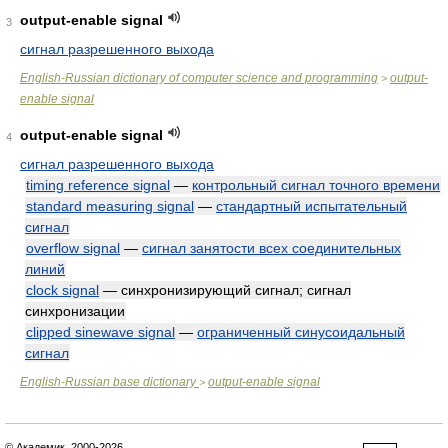
output-enable signal
3
сигнал разрешенного выхода
English-Russian dictionary of computer science and programming
output-
>
enable signal
output-enable signal
4
сигнал разрешенного выхода
timing reference signal
—
контрольный сигнал точного времени
standard measuring signal
—
стандартный испытательный
сигнал
overflow signal
—
сигнал занятости всех соединительных
линий
clock signal
— синхронизирующий сигнал; сигнал
синхронизации
clipped sinewave signal
—
ограниченный синусоидальный
сигнал
English-Russian base dictionary
output-enable signal
>
© Академик, 2000-2026