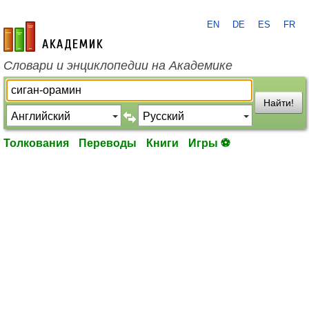
EN
DE
ES
FR
academic.ru
Словари и энциклопедии на Академике
Найти!
Толкования
Переводы
Книги
Игры ⚽