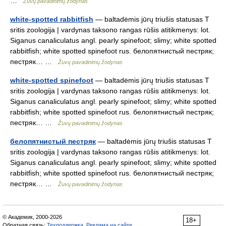
…
Žuvų pavadinimų žodynas
white-spotted rabbitfish
— baltadėmis jūrų triušis statusas T
sritis zoologija | vardynas taksono rangas rūšis atitikmenys: lot.
Siganus canaliculatus angl. pearly spinefoot; slimy; white spotted
rabbitfish; white spotted spinefoot rus. белопятнистый пестряк;
пестряк… …
Žuvų pavadinimų žodynas
white-spotted spinefoot
— baltadėmis jūrų triušis statusas T
sritis zoologija | vardynas taksono rangas rūšis atitikmenys: lot.
Siganus canaliculatus angl. pearly spinefoot; slimy; white spotted
rabbitfish; white spotted spinefoot rus. белопятнистый пестряк;
пестряк… …
Žuvų pavadinimų žodynas
белопятнистый пестряк
— baltadėmis jūrų triušis statusas T
sritis zoologija | vardynas taksono rangas rūšis atitikmenys: lot.
Siganus canaliculatus angl. pearly spinefoot; slimy; white spotted
rabbitfish; white spotted spinefoot rus. белопятнистый пестряк;
пестряк… …
Žuvų pavadinimų žodynas
© Академик, 2000-2026
18+
Обратная связь:
Техподдержка
,
Реклама на сайте