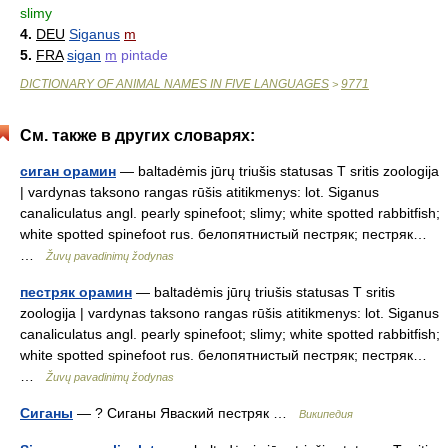
slimy
4.
DEU
Siganus
m
5.
FRA
sigan
m
pintade
DICTIONARY OF ANIMAL NAMES IN FIVE LANGUAGES
9771
>
См. также в других словарях:
сиган орамин
— baltadėmis jūrų triušis statusas T sritis zoologija
| vardynas taksono rangas rūšis atitikmenys: lot. Siganus
canaliculatus angl. pearly spinefoot; slimy; white spotted rabbitfish;
white spotted spinefoot rus. белопятнистый пестряк; пестряк…
…
Žuvų pavadinimų žodynas
пестряк орамин
— baltadėmis jūrų triušis statusas T sritis
zoologija | vardynas taksono rangas rūšis atitikmenys: lot. Siganus
canaliculatus angl. pearly spinefoot; slimy; white spotted rabbitfish;
white spotted spinefoot rus. белопятнистый пестряк; пестряк…
…
Žuvų pavadinimų žodynas
Сиганы
— ? Сиганы Яваский пестряк …
Википедия