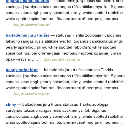
Siganus canaliculatus
— baltadėmis jūrų triušis statusas T sritis
zoologija | vardynas taksono rangas rūšis atitikmenys: lot. Siganus
canaliculatus angl. pearly spinefoot; slimy; white spotted rabbitfish;
white spotted spinefoot rus. белопятнистый пестряк; пестряк…
…
Žuvų pavadinimų žodynas
baltadėmis jūrų triušis
— statusas T sritis zoologija | vardynas
taksono rangas rūšis atitikmenys: lot. Siganus canaliculatus angl.
pearly spinefoot; slimy; white spotted rabbitfish; white spotted
spinefoot rus. белопятнистый пестряк; пестряк орамин; сиган
орамин ryšiai:… …
Žuvų pavadinimų žodynas
pearly spinefoot
— baltadėmis jūrų triušis statusas T sritis
zoologija | vardynas taksono rangas rūšis atitikmenys: lot. Siganus
canaliculatus angl. pearly spinefoot; slimy; white spotted rabbitfish;
white spotted spinefoot rus. белопятнистый пестряк; пестряк…
…
Žuvų pavadinimų žodynas
slimy
— baltadėmis jūrų triušis statusas T sritis zoologija |
vardynas taksono rangas rūšis atitikmenys: lot. Siganus
canaliculatus angl. pearly spinefoot; slimy; white spotted rabbitfish;
white spotted spinefoot rus. белопятнистый пестряк; пестряк…