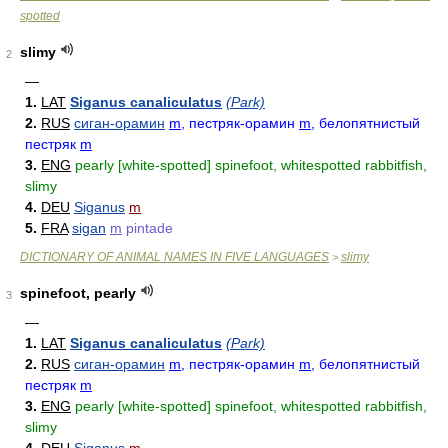
spotted
slimy
2
—
1.
LAT
Siganus canaliculatus
(Park)
2.
RUS
сиган-орамин
m
, пестряк-орамин
m
, белопятнистый
пестряк
m
3.
ENG
pearly [white-spotted] spinefoot, whitespotted rabbitfish,
slimy
4.
DEU
Siganus
m
5.
FRA
sigan
m
pintade
DICTIONARY OF ANIMAL NAMES IN FIVE LANGUAGES
slimy
>
spinefoot, pearly
3
—
1.
LAT
Siganus canaliculatus
(Park)
2.
RUS
сиган-орамин
m
, пестряк-орамин
m
, белопятнистый
пестряк
m
3.
ENG
pearly [white-spotted] spinefoot, whitespotted rabbitfish,
slimy