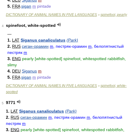
4.
DEU
Siganus
m
5.
FRA
sigan
m
pintade
DICTIONARY OF ANIMAL NAMES IN FIVE LANGUAGES
spinefoot, pearly
>
spinefoot, white-spotted
4
—
1.
LAT
Siganus canaliculatus
(Park)
2.
RUS
сиган-орамин
m
, пестряк-орамин
m
, белопятнистый
пестряк
m
3.
ENG
pearly [white-spotted] spinefoot, whitespotted rabbitfish,
slimy
4.
DEU
Siganus
m
5.
FRA
sigan
m
pintade
DICTIONARY OF ANIMAL NAMES IN FIVE LANGUAGES
spinefoot, white-
>
spotted
9771
5
1.
LAT
Siganus canaliculatus
(Park)
2.
RUS
сиган-орамин
m
, пестряк-орамин
m
, белопятнистый
пестряк
m
3.
ENG
pearly [white-spotted] spinefoot, whitespotted rabbitfish,