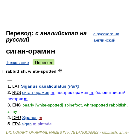
Перевод:
с английского на
с русского на
русский
английский
сиган-орамин
Толкование
Перевод
rabbitfish, white-spotted
1
—
1.
LAT
Siganus canaliculatus
(Park)
2.
RUS
сиган-орамин
m
, пестряк-орамин
m
, белопятнистый
пестряк
m
3.
ENG
pearly [white-spotted] spinefoot, whitespotted rabbitfish,
slimy
4.
DEU
Siganus
m
5.
FRA
sigan
m
pintade
DICTIONARY OF ANIMAL NAMES IN FIVE LANGUAGES
rabbitfish, white-
>