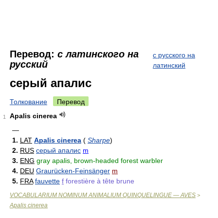
Перевод:
с латинского на
с русского на
русский
латинский
серый апалис
Толкование
Перевод
Apalis cinerea
1
—
1.
LAT
Apalis cinerea
(
Sharpe
)
2.
RUS
серый апалис
m
3.
ENG
gray apalis, brown-headed forest warbler
4.
DEU
Graurücken-Feinsänger
m
5.
FRA
fauvette
f
forestière à tête brune
VOCABULARIUM NOMINUM ANIMALIUM QUINQUELINGUE — AVES
>
Apalis cinerea