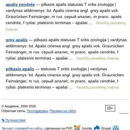
apalis cendrée
— pilkasis apalis statusas T sritis zoologija |
vardynas atitikmenys: lot. Apalis cinerea angl. grey apalis vok.
Graurücken Feinsänger, m rus. серый апалис, m pranc. apalis
cendrée, f ryšiai: platesnis terminas – apaliai …
Paukščių pavadinimų
žodynas
grey apalis
— pilkasis apalis statusas T sritis zoologija | vardynas
atitikmenys: lot. Apalis cinerea angl. grey apalis vok. Graurücken
Feinsänger, m rus. серый апалис, m pranc. apalis cendrée, f
ryšiai: platesnis terminas – apaliai …
Paukščių pavadinimų žodynas
pilkasis apalis
— statusas T sritis zoologija | vardynas
atitikmenys: lot. Apalis cinerea angl. grey apalis vok. Graurücken
Feinsänger, m rus. серый апалис, m pranc. apalis cendrée, f
ryšiai: platesnis terminas – apaliai …
Paukščių pavadinimų žodynas
© Академик, 2000-2026
18+
Обратная связь:
Техподдержка
,
Реклама на сайте
👣 Путешествия
Экспорт словарей на сайты
, сделанные на PHP,
Joomla,
Drupal,