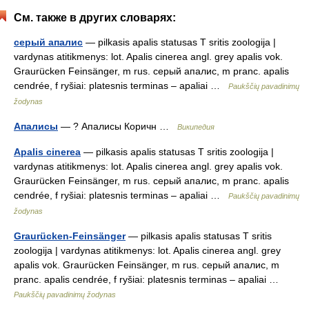
См. также в других словарях:
серый апалис
— pilkasis apalis statusas T sritis zoologija |
vardynas atitikmenys: lot. Apalis cinerea angl. grey apalis vok.
Graurücken Feinsänger, m rus. серый апалис, m pranc. apalis
cendrée, f ryšiai: platesnis terminas – apaliai …
Paukščių pavadinimų
žodynas
Апалисы
— ? Апалисы Коричн …
Википедия
Apalis cinerea
— pilkasis apalis statusas T sritis zoologija |
vardynas atitikmenys: lot. Apalis cinerea angl. grey apalis vok.
Graurücken Feinsänger, m rus. серый апалис, m pranc. apalis
cendrée, f ryšiai: platesnis terminas – apaliai …
Paukščių pavadinimų
žodynas
Graurücken-Feinsänger
— pilkasis apalis statusas T sritis
zoologija | vardynas atitikmenys: lot. Apalis cinerea angl. grey
apalis vok. Graurücken Feinsänger, m rus. серый апалис, m
pranc. apalis cendrée, f ryšiai: platesnis terminas – apaliai …
Paukščių pavadinimų žodynas