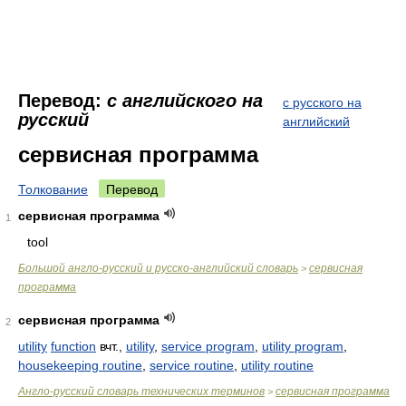
Перевод:
с английского на
с русского на
русский
английский
сервисная программа
Толкование
Перевод
сервисная программа
1
tool
Большой англо-русский и русско-английский словарь
сервисная
>
программа
сервисная программа
2
utility
function
вчт.,
utility
,
service program
,
utility program
,
housekeeping routine
,
service routine
,
utility routine
Англо-русский словарь технических терминов
сервисная программа
>