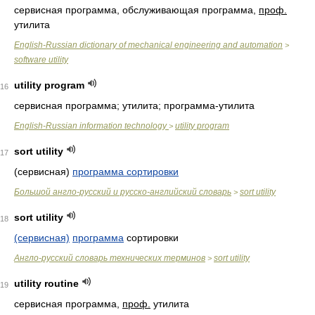
сервисная программа, обслуживающая программа,
проф.
утилита
English-Russian dictionary of mechanical engineering and automation
>
software utility
utility program
16
сервисная программа; утилита; программа-утилита
English-Russian information technology
utility program
>
sort utility
17
(сервисная)
программа сортировки
Большой англо-русский и русско-английский словарь
sort utility
>
sort utility
18
(сервисная)
программа
сортировки
Англо-русский словарь технических терминов
sort utility
>
utility routine
19
сервисная программа,
проф.
утилита