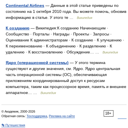
Continental Airlines
— Данные в этой статье приведены по
состоянию на 1 октября 2010 года. Вы можете помочь, обновив
информацию в статье. У этого те …
Википедия
К созданию
— Википедия:К созданию Начинающим ·
Сообщество · Порталы · Награды · Проекты · Запросы ·
Оценивание К администраторам · К созданию · К улучшению ·
К переименованию · К объединению · К разделению · К
удалению · К восстановлению · Обсуждение… …
Википедия
Ядро (операционной системы)
— У этого термина
существуют и другие значения, см. Ядро. Ядро центральная
часть операционной системы (ОС), обеспечивающая
приложениям координированный доступ к ресурсам
компьютера, таким как процессорное время, память и внешнее
аппаратное… …
Википедия
© Академик, 2000-2026
18+
Обратная связь:
Техподдержка
,
Реклама на сайте
👣 Путешествия