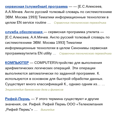
сервисная (служебная) программа
— — [Е.С.Алексеев,
А.А.Мячев. Англо русский толковый словарь по системотехнике
ЭВМ. Москва 1993] Тематики информационные технологии в
целом EN service routine …
Справочник технического переводчика
служба обеспечения
— сервисная программа утилита —
[Е.С.Алексеев, А.А.Мячев. Англо русский толковый словарь по
системотехнике ЭВМ. Москва 1993] Тематики
информационные технологии в целом Синонимы сервисная
программаутилита EN utility …
Справочник технического переводчика
КОМПЬЮТЕР
— COMPUTERУстройство для выполнения
арифметических логических операций. Эти операции
выполняются автоматически по заданной программе. К.
используются в основном для быстрой обработки данных.
Существует много классификаций К., однако одним из… …
Энциклопедия банковского дела и финансов
Рифей-Пермь
— У этого термина существуют и другие
значения, см. Рифей. Рифей Пермь ООО «Телекомпания
„Рифей Пермь“» …
Википедия