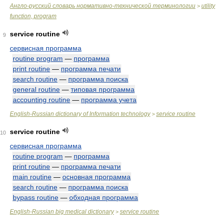
Англо-русский словарь нормативно-технической терминологии
utility
>
function, program
service routine
9
сервисная программа
routine program
—
программа
print routine
—
программа печати
search routine
—
программа поиска
general routine
—
типовая программа
accounting routine
—
программа учета
English-Russian dictionary of Information technology
service routine
>
service routine
10
сервисная программа
routine program
—
программа
print routine
—
программа печати
main routine
—
основная программа
search routine
—
программа поиска
bypass routine
—
обходная программа
English-Russian big medical dictionary
service routine
>