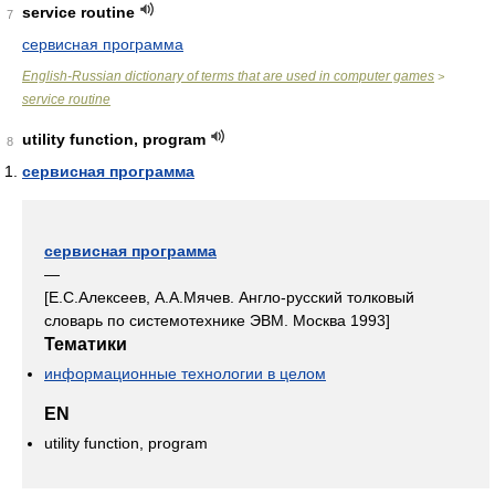
service routine
7
сервисная программа
English-Russian dictionary of terms that are used in computer games
>
service routine
utility function, program
8
сервисная программа
сервисная программа
—
[Е.С.Алексеев, А.А.Мячев. Англо-русский толковый
словарь по системотехнике ЭВМ. Москва 1993]
Тематики
информационные технологии в целом
EN
utility function, program