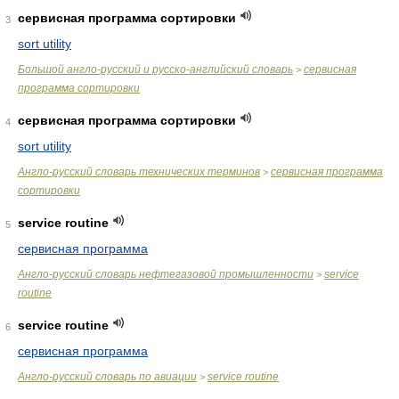
сервисная программа сортировки
3
sort utility
Большой англо-русский и русско-английский словарь
сервисная
>
программа сортировки
сервисная программа сортировки
4
sort utility
Англо-русский словарь технических терминов
сервисная программа
>
сортировки
service routine
5
сервисная программа
Англо-русский словарь нефтегазовой промышленности
service
>
routine
service routine
6
сервисная программа
Англо-русский словарь по авиации
service routine
>