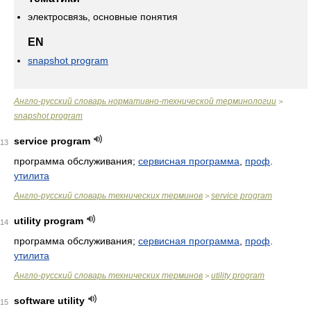
электросвязь, основные понятия
EN
snapshot program
Англо-русский словарь нормативно-технической терминологии
>
snapshot program
service program
13
программа обслуживания;
сервисная программа
,
проф
.
утилита
Англо-русский словарь технических терминов
service program
>
utility program
14
программа обслуживания;
сервисная программа
,
проф
.
утилита
Англо-русский словарь технических терминов
utility program
>
software utility
15