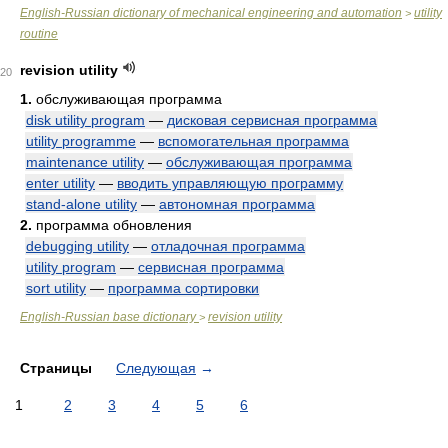
English-Russian dictionary of mechanical engineering and automation
utility
>
routine
revision utility
20
1.
обслуживающая программа
disk utility program
—
дисковая сервисная программа
utility programme
—
вспомогательная программа
maintenance utility
—
обслуживающая программа
enter utility
—
вводить управляющую программу
stand-alone utility
—
автономная программа
2.
программа обновления
debugging utility
—
отладочная программа
utility program
—
сервисная программа
sort utility
—
программа сортировки
English-Russian base dictionary
revision utility
>
Страницы
Следующая
→
1
2
3
4
5
6