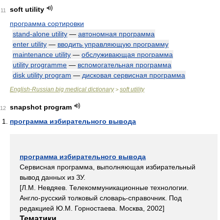
soft utility
11
программа сортировки
stand-alone utility
—
автономная программа
enter utility
—
вводить управляющую программу
maintenance utility
—
обслуживающая программа
utility programme
—
вспомогательная программа
disk utility program
—
дисковая сервисная программа
English-Russian big medical dictionary
soft utility
>
snapshot program
12
программа избирательного вывода
программа избирательного вывода
Сервисная программа, выполняющая избирательный
вывод данных из ЗУ.
[Л.М. Невдяев. Телекоммуникационные технологии.
Англо-русский толковый словарь-справочник. Под
редакцией Ю.М. Горностаева. Москва, 2002]
Тематики