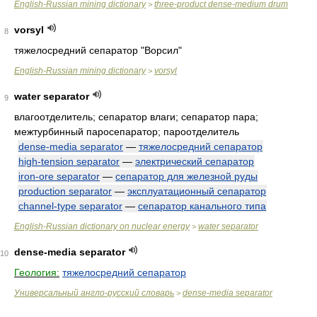
English-Russian mining dictionary
three-product dense-medium drum
>
vorsyl
8
тяжелосредний сепаратор "Ворсил"
English-Russian mining dictionary
vorsyl
>
water separator
9
влагоотделитель; сепаратор влаги; сепаратор пара;
межтурбинный паросепаратор; пароотделитель
dense-media separator
—
тяжелосредний сепаратор
high-tension separator
—
электрический сепаратор
iron-ore separator
—
сепаратор для железной руды
production separator
—
эксплуатационный сепаратор
channel-type separator
—
сепаратор канального типа
English-Russian dictionary on nuclear energy
water separator
>
dense-media separator
10
Геология:
тяжелосредний сепаратор
Универсальный англо-русский словарь
dense-media separator
>