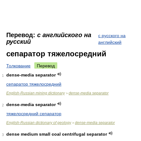
Перевод:
с английского на
с русского на
русский
английский
сепаратор тяжелосредний
Толкование
Перевод
dense-media separator
1
сепаратор тяжелосредний
English-Russian mining dictionary
dense-media separator
>
dense-media separator
2
тяжелосредний сепаратор
English-Russian dictionary of geology
dense-media separator
>
dense medium small coal centrifugal separator
3