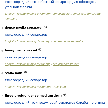
тяжелосредний центробежный сепаратор для обогащения
угольной мелочи
English-Russian mining dictionary
dense medium small coal centrifugal
>
separator
dense-media separator
4
тяжелосредний сепаратор
English-Russian mining dictionary
dense-media separator
>
heavy media vessel
5
тяжелосредний сепаратор
English-Russian mining dictionary
heavy media vessel
>
static bath
6
тяжелосредний сепаратор
English-Russian mining dictionary
static bath
>
three-product dense-medium drum
7
тяжелосредний трехпродуктовый сепаратор барабанного типа