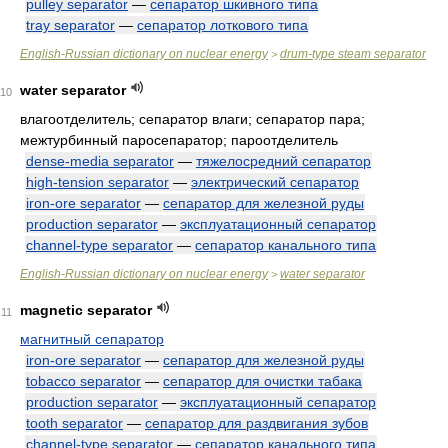
pulley separator
—
сепаратор шкивного типа
tray separator
—
сепаратор лоткового типа
English-Russian dictionary on nuclear energy
drum-type steam separator
>
water separator
10
влагоотделитель; сепаратор влаги; сепаратор пара;
межтурбинный паросепаратор; пароотделитель
dense-media separator
—
тяжелосредний сепаратор
high-tension separator
—
электрический сепаратор
iron-ore separator
—
сепаратор для железной руды
production separator
—
эксплуатационный сепаратор
channel-type separator
—
сепаратор канального типа
English-Russian dictionary on nuclear energy
water separator
>
magnetic separator
11
магнитный сепаратор
iron-ore separator
—
сепаратор для железной руды
tobacco separator
—
сепаратор для очистки табака
production separator
—
эксплуатационный сепаратор
tooth separator
—
сепаратор для раздвигания зубов
channel-type separator
—
сепаратор канального типа