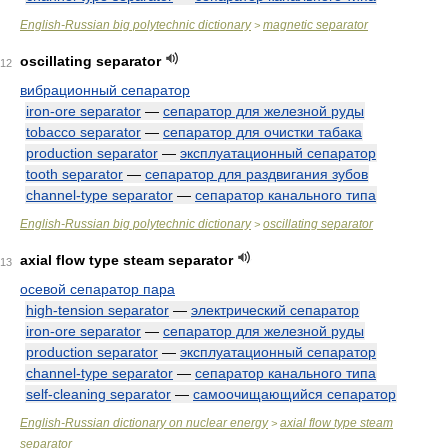
English-Russian big polytechnic dictionary
magnetic separator
>
oscillating separator
12
вибрационный сепаратор
iron-ore separator
—
сепаратор для железной руды
tobacco separator
—
сепаратор для очистки табака
production separator
—
эксплуатационный сепаратор
tooth separator
—
сепаратор для раздвигания зубов
channel-type separator
—
сепаратор канального типа
English-Russian big polytechnic dictionary
oscillating separator
>
axial flow type steam separator
13
осевой сепаратор пара
high-tension separator
—
электрический сепаратор
iron-ore separator
—
сепаратор для железной руды
production separator
—
эксплуатационный сепаратор
channel-type separator
—
сепаратор канального типа
self-cleaning separator
—
самоочищающийся сепаратор
English-Russian dictionary on nuclear energy
axial flow type steam
>
separator