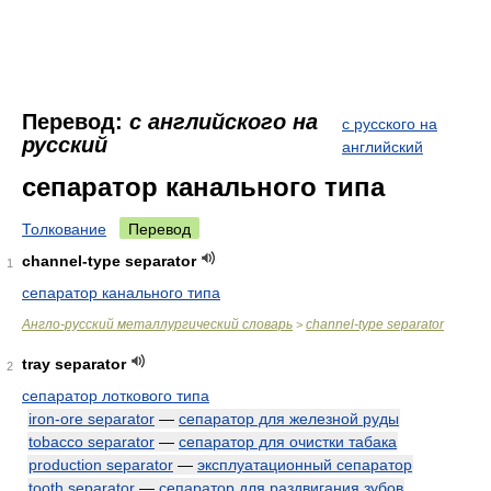
Перевод:
с английского на
с русского на
русский
английский
сепаратор канального типа
Толкование
Перевод
channel-type separator
1
сепаратор канального типа
Англо-русский металлургический словарь
channel-type separator
>
tray separator
2
сепаратор лоткового типа
iron-ore separator
—
сепаратор для железной руды
tobacco separator
—
сепаратор для очистки табака
production separator
—
эксплуатационный сепаратор
tooth separator
—
сепаратор для раздвигания зубов