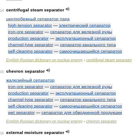
centrifugal steam separator
14
центробежный сепаратор пара
high-tension separator
—
электрический сепаратор
iron-ore separator
—
сепаратор для железной руды
production separator
—
эксплуатационный сепаратор
channel-type separator
—
сепаратор канального типа
self-cleaning separator
—
самоочищающийся сепаратор
English-Russian dictionary on nuclear energy
centrifugal steam separator
>
chevron separator
15
жалюзийный сепаратор
iron-ore separator
—
сепаратор для железной руды
production separator
—
эксплуатационный сепаратор
channel-type separator
—
сепаратор канального типа
self-cleaning separator
—
самоочищающийся сепаратор
wet separator
—
сепаратор для обводненной продукции
English-Russian dictionary on nuclear energy
chevron separator
>
external moisture separator
16