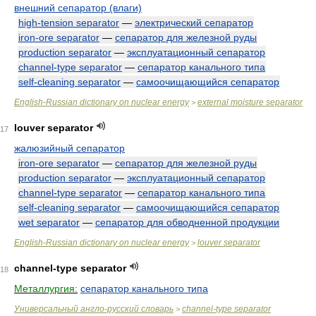
внешний сепаратор (влаги)
high-tension separator
—
электрический сепаратор
iron-ore separator
—
сепаратор для железной руды
production separator
—
эксплуатационный сепаратор
channel-type separator
—
сепаратор канального типа
self-cleaning separator
—
самоочищающийся сепаратор
English-Russian dictionary on nuclear energy
external moisture separator
>
louver separator
17
жалюзийный сепаратор
iron-ore separator
—
сепаратор для железной руды
production separator
—
эксплуатационный сепаратор
channel-type separator
—
сепаратор канального типа
self-cleaning separator
—
самоочищающийся сепаратор
wet separator
—
сепаратор для обводненной продукции
English-Russian dictionary on nuclear energy
louver separator
>
channel-type separator
18
Металлургия:
сепаратор канального типа
Универсальный англо-русский словарь
channel-type separator
>