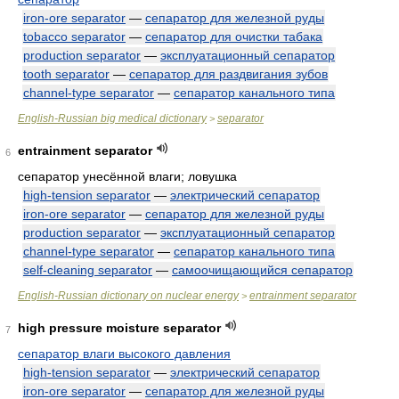
iron-ore separator
—
сепаратор для железной руды
tobacco separator
—
сепаратор для очистки табака
production separator
—
эксплуатационный сепаратор
tooth separator
—
сепаратор для раздвигания зубов
channel-type separator
—
сепаратор канального типа
English-Russian big medical dictionary
separator
>
entrainment separator
6
сепаратор унесённой влаги; ловушка
high-tension separator
—
электрический сепаратор
iron-ore separator
—
сепаратор для железной руды
production separator
—
эксплуатационный сепаратор
channel-type separator
—
сепаратор канального типа
self-cleaning separator
—
самоочищающийся сепаратор
English-Russian dictionary on nuclear energy
entrainment separator
>
high pressure moisture separator
7
сепаратор влаги высокого давления
high-tension separator
—
электрический сепаратор
iron-ore separator
—
сепаратор для железной руды