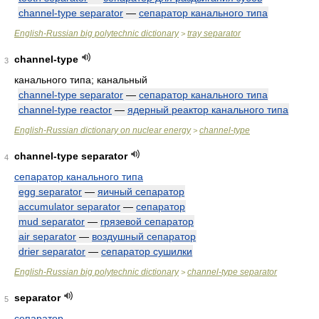
channel-type separator
—
сепаратор канального типа
English-Russian big polytechnic dictionary
tray separator
>
channel-type
3
канального типа; канальный
channel-type separator
—
сепаратор канального типа
channel-type reactor
—
ядерный реактор канального типа
English-Russian dictionary on nuclear energy
channel-type
>
channel-type separator
4
сепаратор канального типа
egg separator
—
яичный сепаратор
accumulator separator
—
сепаратор
mud separator
—
грязевой сепаратор
air separator
—
воздушный сепаратор
drier separator
—
сепаратор сушилки
English-Russian big polytechnic dictionary
channel-type separator
>
separator
5
сепаратор