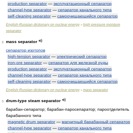
production separator
—
эксплуатационный сепаратор
channel-type separator
—
сепаратор канального типа
self-cleaning separator
—
самоочищающийся сепаратор
English-Russian dictionary on nuclear energy
high pressure moisture
>
separator
mass separator
8
сепаратор изотопов
high-tension separator
—
электрический сепаратор
iron-ore separator
—
сепаратор для железной руды
production separator
—
эксплуатационный сепаратор
channel-type separator
—
сепаратор канального типа
self-cleaning separator
—
самоочищающийся сепаратор
English-Russian dictionary on nuclear energy
mass separator
>
drum-type steam separator
9
барабан-сепаратор; барабан-паросепаратор; пароотделитель
барабанного типа
magnetic drum separator
—
магнитный барабанный сепаратор
channel-type separator
—
сепаратор канального типа