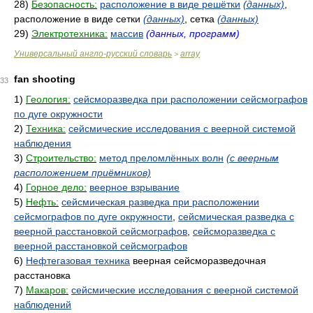
28)
Безопасность:
расположение в виде решётки
(данных)
,
расположение в виде сетки
(данных)
, сетка
(данных)
29)
Электротехника:
массив
(данных, программ)
Универсальный англо-русский словарь
array
>
fan shooting
33
1)
Геология:
сейсморазведка при расположении сейсмографов
по дуге окружности
2)
Техника:
сейсмические исследования с веерной системой
наблюдения
3)
Строительство:
метод преломлённых волн
(с веерным
расположением приёмников)
4)
Горное дело:
веерное взрывание
5)
Нефть:
сейсмическая разведка при расположении
сейсмографов по дуге окружности
,
сейсмическая разведка с
веерной расстановкой сейсмографов
,
сейсморазведка с
веерной расстановкой сейсмографов
6)
Нефтегазовая техника
веерная сейсморазведочная
расстановка
7)
Макаров:
сейсмические исследования с веерной системой
наблюдений