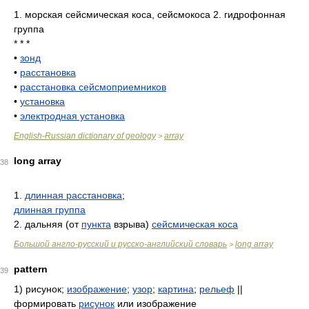
1. морская сейсмическая коса, сейсмокоса 2. гидрофонная
группа
* * *
•
зонд
•
расстановка
•
расстановка сейсмоприемников
•
установка
•
электродная установка
English-Russian dictionary of geology
array
>
long array
38
1.
длинная расстановка
;
длинная группа
2. дальняя (от
пункта
взрыва)
сейсмическая коса
Большой англо-русский и русско-английский словарь
long array
>
pattern
39
1)
рисунок;
изображение
;
узор
;
картина
;
рельеф
||
формировать
рисунок
или изображение