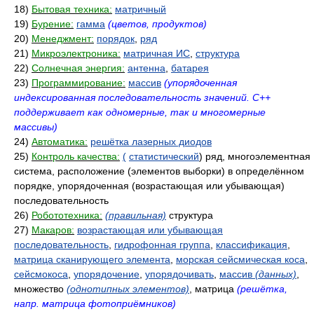
18)
Бытовая техника:
матричный
19)
Бурение:
гамма
(цветов, продуктов)
20)
Менеджмент:
порядок
,
ряд
21)
Микроэлектроника:
матричная ИС
,
структура
22)
Солнечная энергия:
антенна
,
батарея
23)
Программирование:
массив
(упорядоченная
индексированная последовательность значений. C++
поддерживает как одномерные, так и многомерные
массивы)
24)
Автоматика:
решётка лазерных диодов
25)
Контроль качества:
(
статистический
) ряд, многоэлементная
система, расположение (элементов выборки) в определённом
порядке, упорядоченная (возрастающая или убывающая)
последовательность
26)
Робототехника:
(правильная)
структура
27)
Макаров:
возрастающая или убывающая
последовательность
,
гидрофонная группа
,
классификация
,
матрица сканирующего элемента
,
морская сейсмическая коса
,
сейсмокоса
,
упорядочение
,
упорядочивать
,
массив
(данных)
,
множество
(однотипных элементов)
, матрица
(решётка,
напр. матрица фотоприёмников)