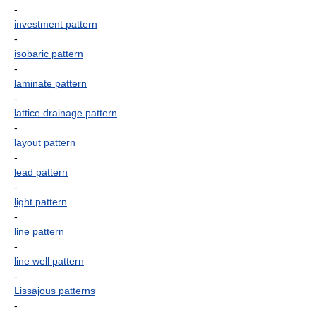
-
investment pattern
-
isobaric pattern
-
laminate pattern
-
lattice drainage pattern
-
layout pattern
-
lead pattern
-
light pattern
-
line pattern
-
line well pattern
-
Lissajous patterns
-