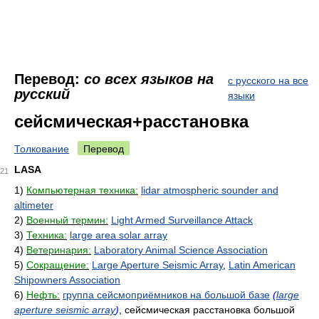
Перевод:
со всех языков на
с русского на все
русский
языки
сейсмическая+расстановка
Толкование
Перевод
LASA
21
1)
Компьютерная техника:
lidar atmospheric sounder and
altimeter
2)
Военный термин:
Light Armed Surveillance Attack
3)
Техника:
large area solar array
4)
Ветеринария:
Laboratory Animal Science Association
5)
Сокращение:
Large Aperture Seismic Array
,
Latin American
Shipowners Association
6)
Нефть:
группа сейсмоприёмников на большой базе
(
large
aperture seismic array
)
, сейсмическая расстановка большой