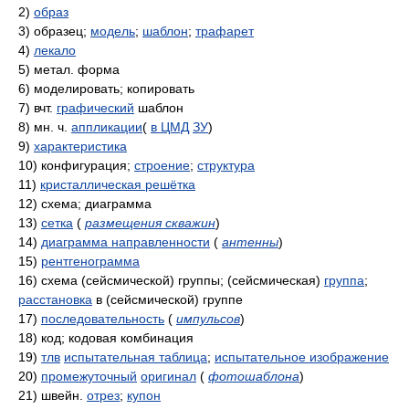
2)
образ
3)
образец;
модель
;
шаблон
;
трафарет
4)
лекало
5)
метал. форма
6)
моделировать; копировать
7)
вчт.
графический
шаблон
8)
мн. ч.
аппликации
(
в ЦМД
ЗУ
)
9)
характеристика
10)
конфигурация;
строение
;
структура
11)
кристаллическая решётка
12)
схема; диаграмма
13)
сетка
(
размещения скважин
)
14)
диаграмма направленности
(
антенны
)
15)
рентгенограмма
16)
схема (сейсмической) группы; (сейсмическая)
группа
;
расстановка
в (сейсмической) группе
17)
последовательность
(
импульсов
)
18)
код; кодовая комбинация
19)
тлв
испытательная таблица
;
испытательное изображение
20)
промежуточный
оригинал
(
фотошаблона
)
21)
швейн.
отрез
;
купон