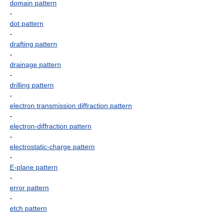
domain pattern
-
dot pattern
-
drafting pattern
-
drainage pattern
-
drilling pattern
-
electron transmission diffraction pattern
-
electron-diffraction pattern
-
electrostatic-charge pattern
-
E-plane pattern
-
error pattern
-
etch pattern
-