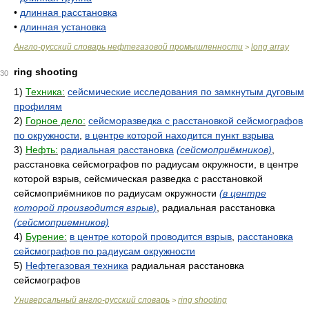
•
длинная расстановка
•
длинная установка
Англо-русский словарь нефтегазовой промышленности
long array
>
ring shooting
30
1)
Техника:
сейсмические исследования по замкнутым дуговым
профилям
2)
Горное дело:
сейсморазведка с расстановкой сейсмографов
по окружности
,
в центре которой находится пункт взрыва
3)
Нефть:
радиальная расстановка
(сейсмоприёмников)
,
расстановка сейсмографов по радиусам окружности, в центре
которой взрыв, сейсмическая разведка с расстановкой
сейсмоприёмников по радиусам окружности
(в центре
которой производится взрыв)
, радиальная расстановка
(сейсмоприемников)
4)
Бурение:
в центре которой проводится взрыв
,
расстановка
сейсмографов по радиусам окружности
5)
Нефтегазовая техника
радиальная расстановка
сейсмографов
Универсальный англо-русский словарь
ring shooting
>