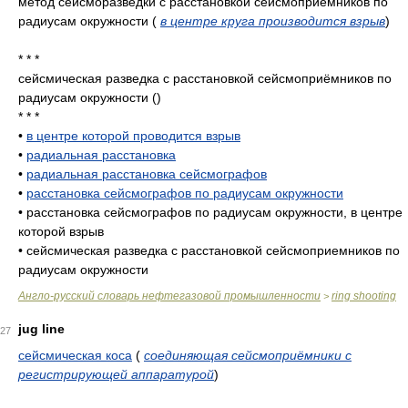
метод сейсморазведки с расстановкой сейсмоприёмников по
радиусам окружности
(
в центре круга производится взрыв
)
* * *
сейсмическая разведка с расстановкой сейсмоприёмников по
радиусам окружности
()
* * *
•
в центре которой проводится взрыв
•
радиальная расстановка
•
радиальная расстановка сейсмографов
•
расстановка сейсмографов по радиусам окружности
•
расстановка сейсмографов по радиусам окружности, в центре
которой взрыв
•
сейсмическая разведка с расстановкой сейсмоприемников по
радиусам окружности
Англо-русский словарь нефтегазовой промышленности
ring shooting
>
jug line
27
сейсмическая коса
(
соединяющая сейсмоприёмники с
регистрирующей аппаратурой
)