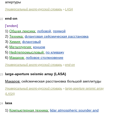
апертуры
Универсальный англо-русский словарь
LASA
>
end-on
22
['endɒn]
1)
Общая лексика:
лобовой
,
прямой
2)
Техника:
фланговая сейсмическая расстановка
3)
Химия:
фланговый
4)
Металлургия:
концом
5)
Нефтепромысловый:
по кливажу
6)
Макаров:
лобовое столкновение
Универсальный англо-русский словарь
end-on
>
large-aperture seismic array (LASA)
23
Макаров:
сейсмическая расстановка большой амплитуды
Универсальный англо-русский словарь
large-aperture seismic array
>
(LASA)
lasa
24
1)
Компьютерная техника:
lidar atmospheric sounder and