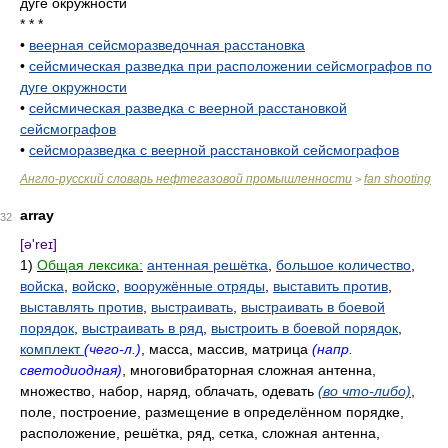
дуге окружности
* * *
•
веерная сейсморазведочная расстановка
•
сейсмическая разведка при расположении сейсмографов по
дуге окружности
•
сейсмическая разведка с веерной расстановкой
сейсмографов
•
сейсморазведка с веерной расстановкой сейсмографов
Англо-русский словарь нефтегазовой промышленности
fan shooting
>
array
32
[ə'reɪ]
1)
Общая лексика:
антенная решётка
,
большое количество
,
войска
,
войско
,
вооружённые отряды
,
выставить против
,
выставлять против
,
выстраивать
,
выстраивать в боевой
порядок
,
выстраивать в ряд
,
выстроить в боевой порядок
,
комплект
(чего-л.)
, масса, массив, матрица
(напр.
светодиодная)
, многовибраторная сложная антенна,
множество, набор, наряд, облачать, одевать
(во что-либо)
,
поле, построение, размещение в определённом порядке,
расположение, решётка, ряд, сетка, сложная антенна,