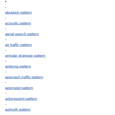
•
-
abrasion pattern
-
acoustic pattern
-
aerial search pattern
-
air traffic pattern
-
annular drainage pattern
-
antenna pattern
-
approach traffic pattern
-
approved pattern
-
arborescent pattern
-
azimuth pattern
-