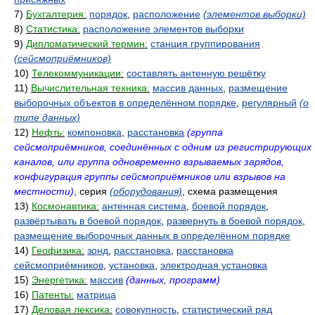
7)
Бухгалтерия:
порядок
,
расположение
(элементов выборки)
8)
Статистика:
расположение элементов выборки
9)
Дипломатический термин:
станция группирования
(сейсмоприёмников)
10)
Телекоммуникации:
составлять антенную решётку
11)
Вычислительная техника:
массив данных
,
размещение
выборочных объектов в определённом порядке
,
регулярный
(о
типе данных)
12)
Нефть:
компоновка
,
расстановка
(группа
сейсмоприёмников, соединённых с одним из регистрирующих
каналов, или группа одновременно взрываемых зарядов,
конфигурация группы сейсмоприёмников или взрывов на
местности)
, серия
(оборудования)
, схема размещения
13)
Космонавтика:
антенная система
,
боевой порядок
,
развёртывать в боевой порядок
,
развернуть в боевой порядок
,
размещение выборочных данных в определённом порядке
14)
Геофизика:
зонд
,
расстановка
,
расстановка
сейсмоприёмников
,
установка
,
электродная установка
15)
Энергетика:
массив
(данных, программ)
16)
Патенты:
матрица
17)
Деловая лексика:
совокупность
,
статистический ряд