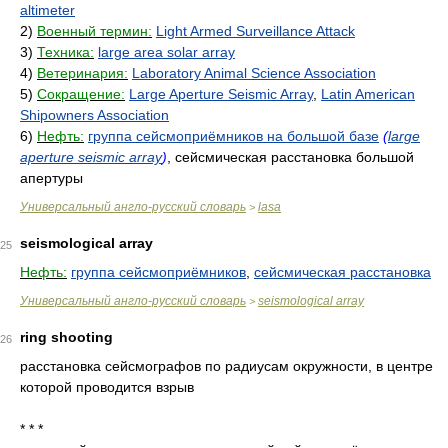
altimeter
2)
Военный термин:
Light Armed Surveillance Attack
3)
Техника:
large area solar array
4)
Ветеринария:
Laboratory Animal Science Association
5)
Сокращение:
Large Aperture Seismic Array
,
Latin American
Shipowners Association
6)
Нефть:
группа сейсмоприёмников на большой базе
(
large
aperture seismic array
)
, сейсмическая расстановка большой
апертуры
Универсальный англо-русский словарь
lasa
>
seismological array
25
Нефть:
группа сейсмоприёмников
,
сейсмическая расстановка
Универсальный англо-русский словарь
seismological array
>
ring shooting
26
расстановка сейсмографов по радиусам окружности, в центре
которой проводится взрыв
* * *