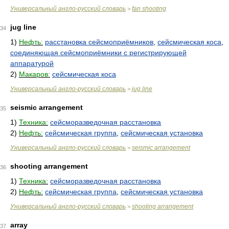
Универсальный англо-русский словарь
fan shooting
>
jug line
34
1)
Нефть:
расстановка сейсмоприёмников
,
сейсмическая коса
,
соединяющая сейсмоприёмники с регистрирующей
аппаратурой
2)
Макаров:
сейсмическая коса
Универсальный англо-русский словарь
jug line
>
seismic arrangement
35
1)
Техника:
сейсморазведочная расстановка
2)
Нефть:
сейсмическая группа
,
сейсмическая установка
Универсальный англо-русский словарь
seismic arrangement
>
shooting arrangement
36
1)
Техника:
сейсморазведочная расстановка
2)
Нефть:
сейсмическая группа
,
сейсмическая установка
Универсальный англо-русский словарь
shooting arrangement
>
array
37