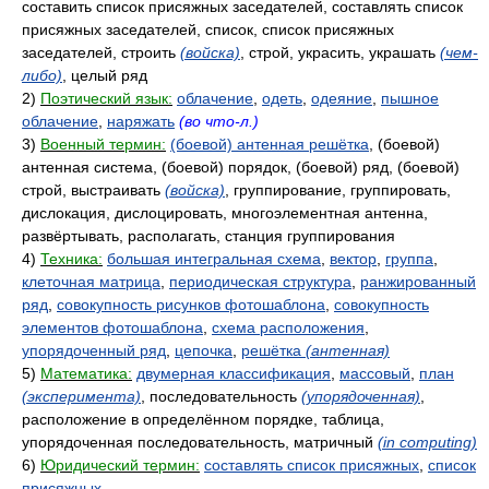
составить список присяжных заседателей, составлять список
присяжных заседателей, список, список присяжных
заседателей, строить
(войска)
, строй, украсить, украшать
(чем-
либо)
, целый ряд
2)
Поэтический язык:
облачение
,
одеть
,
одеяние
,
пышное
облачение
,
наряжать
(во что-л.)
3)
Военный термин:
(боевой) антенная решётка
, (боевой)
антенная система, (боевой) порядок, (боевой) ряд, (боевой)
строй, выстраивать
(войска)
, группирование, группировать,
дислокация, дислоцировать, многоэлементная антенна,
развёртывать, располагать, станция группирования
4)
Техника:
большая интегральная схема
,
вектор
,
группа
,
клеточная матрица
,
периодическая структура
,
ранжированный
ряд
,
совокупность рисунков фотошаблона
,
совокупность
элементов фотошаблона
,
схема расположения
,
упорядоченный ряд
,
цепочка
,
решётка
(антенная)
5)
Математика:
двумерная классификация
,
массовый
,
план
(эксперимента)
, последовательность
(упорядоченная)
,
расположение в определённом порядке, таблица,
упорядоченная последовательность, матричный
(in computing)
6)
Юридический термин:
составлять список присяжных
,
список
присяжных