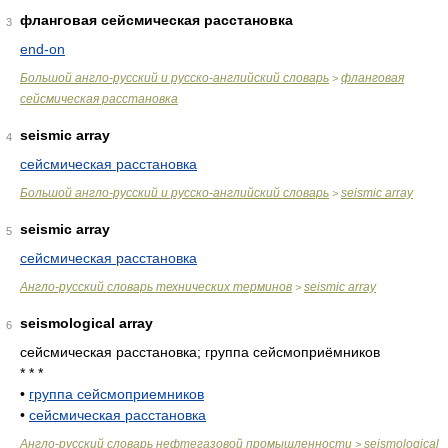
фланговая сейсмическая расстановка
3
end-on
Большой англо-русский и русско-английский словарь
фланговая
>
сейсмическая расстановка
seismic array
4
сейсмическая расстановка
Большой англо-русский и русско-английский словарь
seismic array
>
seismic array
5
сейсмическая расстановка
Англо-русский словарь технических терминов
seismic array
>
seismological array
6
сейсмическая расстановка; группа сейсмоприёмников
* * *
•
группа сейсмоприемников
•
сейсмическая расстановка
Англо-русский словарь нефтегазовой промышленности
seismological
>