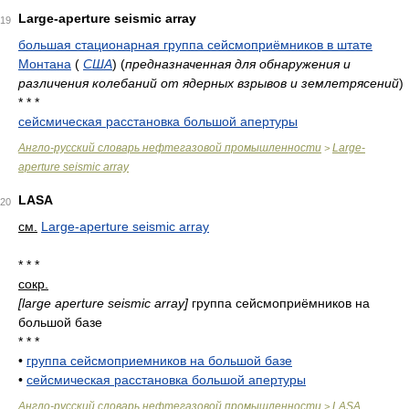
Large-aperture seismic array
19
большая стационарная группа сейсмоприёмников в штате
Монтана
(
США
)
(
предназначенная для обнаружения и
различения колебаний от ядерных взрывов и землетрясений
)
* * *
сейсмическая расстановка большой апертуры
Англо-русский словарь нефтегазовой промышленности
Large-
>
aperture seismic array
LASA
20
см.
Large-aperture seismic array
* * *
сокр.
[large aperture seismic array]
группа сейсмоприёмников на
большой базе
* * *
•
группа сейсмоприемников на большой базе
•
сейсмическая расстановка большой апертуры
Англо-русский словарь нефтегазовой промышленности
LASA
>