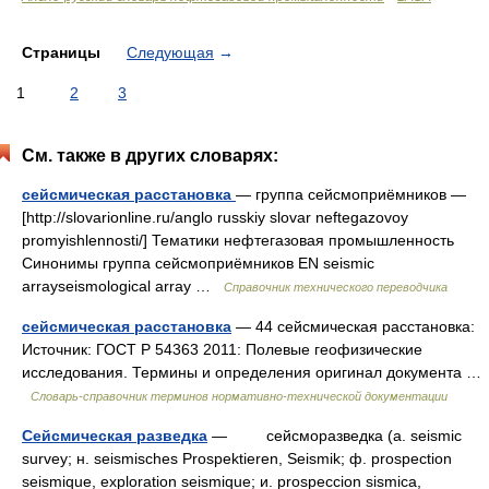
Страницы
Следующая
→
1
2
3
См. также в других словарях:
сейсмическая расстановка
— группа сейсмоприёмников —
[http://slovarionline.ru/anglo russkiy slovar neftegazovoy
promyishlennosti/] Тематики нефтегазовая промышленность
Синонимы группа сейсмоприёмников EN seismic
arrayseismological array …
Справочник технического переводчика
сейсмическая расстановка
— 44 сейсмическая расстановка:
Источник: ГОСТ Р 54363 2011: Полевые геофизические
исследования. Термины и определения оригинал документа …
Словарь-справочник терминов нормативно-технической документации
Сейсмическая разведка
— сейсморазведкa (a. seismic
survey; н. seismisches Prospektieren, Seismik; ф. prospection
seismique, exploration seismique; и. prospeccion sismica,