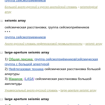
группа сейсмоприемников
Большой англо-русский и русско-английский словарь
seismological
>
array
seismic array
11
сейсмическая расстановка; группа сейсмоприёмников
* * *
группа сейсмоприемников
Англо-русский словарь нефтегазовой промышленности
seismic array
>
large-aperture seismic array
12
1)
Общая лексика:
группа сейсмоприёмников/сейсмическая
группа с большой апертурой
2)
Нефтегазовая техника
сейсмическая расстановка большой
апертуры
3)
Макаров:
(
LASA
)
сейсмическая расстановка большой
амплитуды
Универсальный англо-русский словарь
large-aperture seismic array
>
large aperture seismic array
13