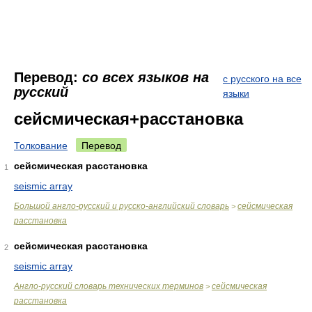
Перевод:
со всех языков на
с русского на все
русский
языки
сейсмическая+расстановка
Толкование
Перевод
сейсмическая расстановка
1
seismic array
Большой англо-русский и русско-английский словарь
сейсмическая
>
расстановка
сейсмическая расстановка
2
seismic array
Англо-русский словарь технических терминов
сейсмическая
>
расстановка