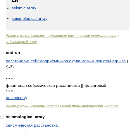
EN
seismic array
seismological array
Англо-русский словарь нормативно-технической терминологии
>
seismological array
end-on
9
расстановка сейсмоприёмников с фланговым пунктом взрыва
(
.
S-7
)
* * *
фланговая сейсмическая расстановка || фланговый
* * *
по кливажу
Англо-русский словарь нефтегазовой промышленности
end-on
>
seismological array
10
сейсмическая расстановка
;