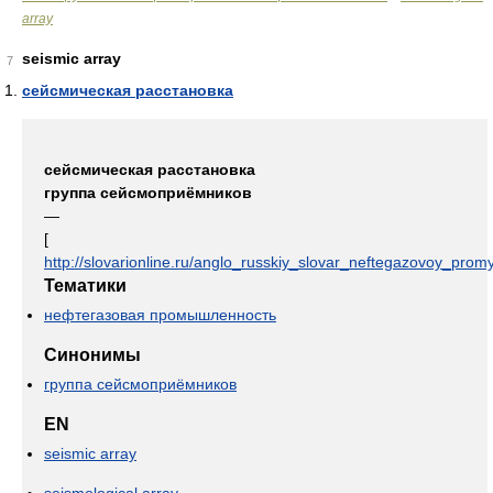
array
seismic array
7
сейсмическая расстановка
сейсмическая расстановка
группа сейсмоприёмников
—
[
http://slovarionline.ru/anglo_russkiy_slovar_neftegazovoy_promy
Тематики
нефтегазовая промышленность
Синонимы
группа сейсмоприёмников
EN
seismic array