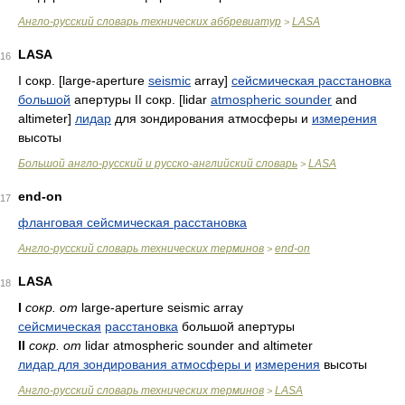
Англо-русский словарь технических аббревиатур
LASA
>
LASA
16
I сокр. [large-aperture
seismic
array]
сейсмическая расстановка
большой
апертуры II сокр. [lidar
atmospheric sounder
and
altimeter]
лидар
для зондирования атмосферы и
измерения
высоты
Большой англо-русский и русско-английский словарь
LASA
>
end-on
17
фланговая сейсмическая расстановка
Англо-русский словарь технических терминов
end-on
>
LASA
18
I
сокр. от
large-aperture seismic array
сейсмическая
расстановка
большой апертуры
II
сокр. от
lidar atmospheric sounder and altimeter
лидар для зондирования атмосферы и
измерения
высоты
Англо-русский словарь технических терминов
LASA
>