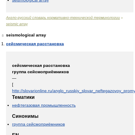
seismological array
Англо-русский словарь нормативно-технической терминологии
>
seismic array
seismological array
8
сейсмическая расстановка
сейсмическая расстановка
группа сейсмоприёмников
—
[
http://slovarionline.ru/anglo_russkiy_slovar_neftegazovoy_promy
Тематики
нефтегазовая промышленность
Синонимы
группа сейсмоприёмников