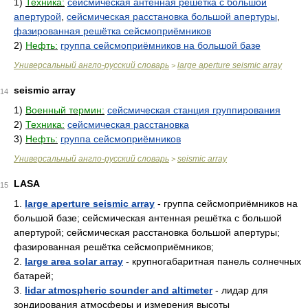
1)
Техника:
сейсмическая антенная решётка с большой
апертурой
,
сейсмическая расстановка большой апертуры
,
фазированная решётка сейсмоприёмников
2)
Нефть:
группа сейсмоприёмников на большой базе
Универсальный англо-русский словарь
large aperture seismic array
>
seismic array
14
1)
Военный термин:
сейсмическая станция группирования
2)
Техника:
сейсмическая расстановка
3)
Нефть:
группа сейсмоприёмников
Универсальный англо-русский словарь
seismic array
>
LASA
15
1.
large aperture seismic array
- группа сейсмоприёмников на
большой базе; сейсмическая антенная решётка с большой
апертурой; сейсмическая расстановка большой апертуры;
фазированная решётка сейсмоприёмников;
2.
large area solar array
- крупногабаритная панель солнечных
батарей;
3.
lidar atmospheric sounder and altimeter
- лидар для
зондирования атмосферы и измерения высоты