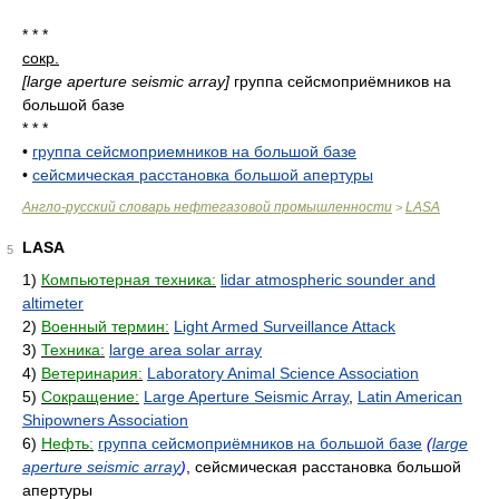
* * *
сокр.
[large aperture seismic array]
группа сейсмоприёмников на
большой базе
* * *
•
группа сейсмоприемников на большой базе
•
сейсмическая расстановка большой апертуры
Англо-русский словарь нефтегазовой промышленности
LASA
>
LASA
5
1)
Компьютерная техника:
lidar atmospheric sounder and
altimeter
2)
Военный термин:
Light Armed Surveillance Attack
3)
Техника:
large area solar array
4)
Ветеринария:
Laboratory Animal Science Association
5)
Сокращение:
Large Aperture Seismic Array
,
Latin American
Shipowners Association
6)
Нефть:
группа сейсмоприёмников на большой базе
(
large
aperture seismic array
)
, сейсмическая расстановка большой
апертуры