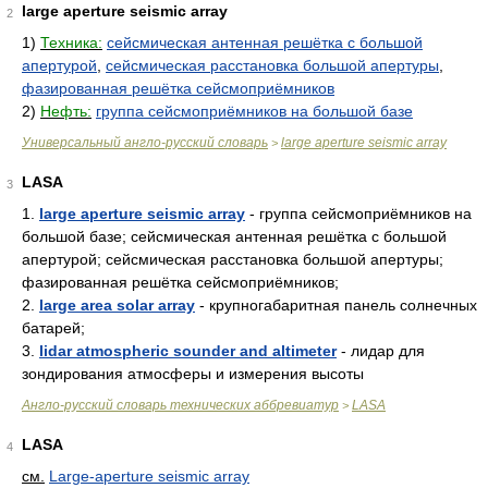
large aperture seismic array
2
1)
Техника:
сейсмическая антенная решётка с большой
апертурой
,
сейсмическая расстановка большой апертуры
,
фазированная решётка сейсмоприёмников
2)
Нефть:
группа сейсмоприёмников на большой базе
Универсальный англо-русский словарь
large aperture seismic array
>
LASA
3
1.
large aperture seismic array
- группа сейсмоприёмников на
большой базе; сейсмическая антенная решётка с большой
апертурой; сейсмическая расстановка большой апертуры;
фазированная решётка сейсмоприёмников;
2.
large area solar array
- крупногабаритная панель солнечных
батарей;
3.
lidar atmospheric sounder and altimeter
- лидар для
зондирования атмосферы и измерения высоты
Англо-русский словарь технических аббревиатур
LASA
>
LASA
4
см.
Large-aperture seismic array