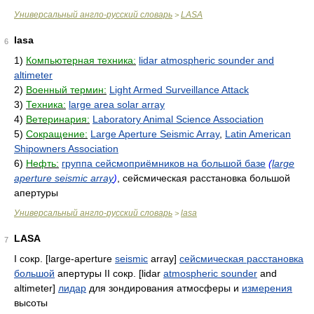
Универсальный англо-русский словарь
LASA
>
lasa
6
1)
Компьютерная техника:
lidar atmospheric sounder and
altimeter
2)
Военный термин:
Light Armed Surveillance Attack
3)
Техника:
large area solar array
4)
Ветеринария:
Laboratory Animal Science Association
5)
Сокращение:
Large Aperture Seismic Array
,
Latin American
Shipowners Association
6)
Нефть:
группа сейсмоприёмников на большой базе
(
large
aperture seismic array
)
, сейсмическая расстановка большой
апертуры
Универсальный англо-русский словарь
lasa
>
LASA
7
I сокр. [large-aperture
seismic
array]
сейсмическая расстановка
большой
апертуры II сокр. [lidar
atmospheric sounder
and
altimeter]
лидар
для зондирования атмосферы и
измерения
высоты