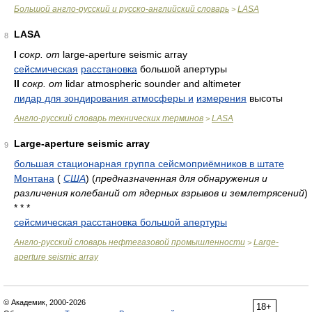
Большой англо-русский и русско-английский словарь
LASA
>
LASA
8
I
сокр. от
large-aperture seismic array
сейсмическая
расстановка
большой апертуры
II
сокр. от
lidar atmospheric sounder and altimeter
лидар для зондирования атмосферы и
измерения
высоты
Англо-русский словарь технических терминов
LASA
>
Large-aperture seismic array
9
большая стационарная группа сейсмоприёмников в штате
Монтана
(
США
)
(
предназначенная для обнаружения и
различения колебаний от ядерных взрывов и землетрясений
)
* * *
сейсмическая расстановка большой апертуры
Англо-русский словарь нефтегазовой промышленности
Large-
>
aperture seismic array
© Академик, 2000-2026
18+