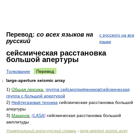
Перевод:
со всех языков на
с русского на все
русский
языки
сейсмическая расстановка
большой апертуры
Толкование
Перевод
large-aperture seismic array
1
1)
Общая лексика:
группа сейсмоприёмников/сейсмическая
группа с большой апертурой
2)
Нефтегазовая техника
сейсмическая расстановка большой
апертуры
3)
Макаров:
(
LASA
)
сейсмическая расстановка большой
амплитуды
Универсальный англо-русский словарь
large-aperture seismic array
>