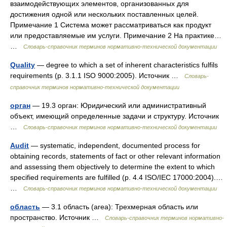
взаимодействующих элементов, организованных для
достижения одной или нескольких поставленных целей.
Примечание 1 Система может рассматриваться как продукт
или предоставляемые им услуги. Примечание 2 На практике…
…
Словарь-справочник терминов нормативно-технической документации
Quality
— degree to which a set of inherent characteristics fulfils
requirements (p. 3.1.1 ISO 9000:2005). Источник …
Словарь-
справочник терминов нормативно-технической документации
орган
— 19.3 орган: Юридический или административный
объект, имеющий определенные задачи и структуру. Источник
…
Словарь-справочник терминов нормативно-технической документации
Audit
— systematic, independent, documented process for
obtaining records, statements of fact or other relevant information
and assessing them objectively to determine the extent to which
specified requirements are fulfilled (p. 4.4 ISO/IEC 17000:2004).…
…
Словарь-справочник терминов нормативно-технической документации
область
— 3.1 область (area): Трехмерная область или
пространство. Источник …
Словарь-справочник терминов нормативно-