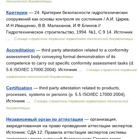
технической документации
Критерии
— 24. Критерии безопасности гидротехнических
сооружений как основы контроля их состояния / А.И. Царев,
И.Н.Иващенко, В.В. Малаханов, И.Ф.Блинов //
Гидротехническое строительство, 1994. №1, С.9 14. Источник
…
Словарь-справочник терминов нормативно-технической документации
Accreditation
— third party attestation related to a conformity
assessment body conveying formal demonstration of its
competence to carry out specific conformity assessment tasks (d.
5.6 ISO/IEC 17000:2004). Источник …
Словарь-справочник терминов
нормативно-технической документации
Certification
— third party attestation related to products,
processes, systems or persons (p. 5.5 ISO/IEC 17000:2004).
Источник …
Словарь-справочник терминов нормативно-технической
документации
Независимый орган по аттестации
— организация,
аккредитованная на право проведения аттестации экспертов.
Источник: СДА 12: Правила аттестации экспертов системы
экспертизы промышленной безопасности Смотри также