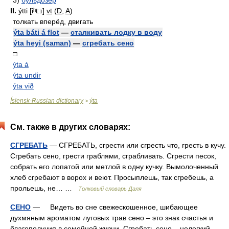
3)
бульдозер
II.
ýtti [iʰt:ɪ]
vt
(
D
,
A
)
толкать вперёд, двигать
ýta báti á flot
—
сталкивать лодку в воду
ýta heyi (saman)
—
сгребать сено
□
ýta á
ýta undir
ýta við
Íslensk-Russian dictionary
ýta
>
См. также в других словарях:
СГРЕБАТЬ
— СГРЕБАТЬ, сгрести или сгресть что, гресть в кучу.
Сгребать сено, грести граблями, сграбливать. Сгрести песок,
собрать его лопатой или метлой в одну кучку. Вымолоченный
хлеб сгребают в ворох и веют. Просыплешь, так сгребешь, а
прольешь, не… …
Толковый словарь Даля
СЕНО
— Видеть во сне свежескошенное, шибающее
духмяным ароматом луговых трав сено – это знак счастья и
благополучия в семейной жизни. Сгребать сено – нелегкий