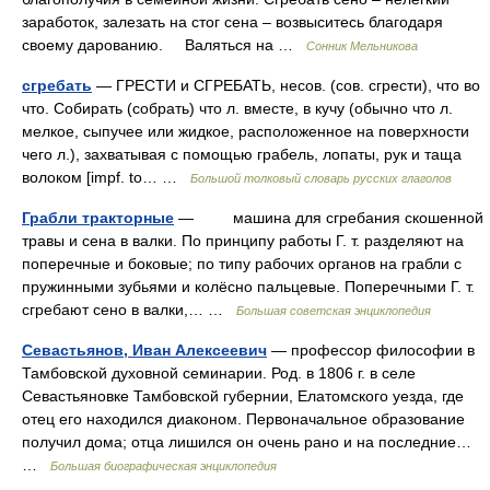
заработок, залезать на стог сена – возвыситесь благодаря
своему дарованию. Валяться на …
Сонник Мельникова
сгребать
— ГРЕСТИ и СГРЕБАТЬ, несов. (сов. сгрести), что во
что. Собирать (собрать) что л. вместе, в кучу (обычно что л.
мелкое, сыпучее или жидкое, расположенное на поверхности
чего л.), захватывая с помощью грабель, лопаты, рук и таща
волоком [impf. to… …
Большой толковый словарь русских глаголов
Грабли тракторные
— машина для сгребания скошенной
травы и сена в валки. По принципу работы Г. т. разделяют на
поперечные и боковые; по типу рабочих органов на грабли с
пружинными зубьями и колёсно пальцевые. Поперечными Г. т.
сгребают сено в валки,… …
Большая советская энциклопедия
Севастьянов, Иван Алексеевич
— профессор философии в
Тамбовской духовной семинарии. Род. в 1806 г. в селе
Севастьяновке Тамбовской губернии, Елатомского уезда, где
отец его находился диаконом. Первоначальное образование
получил дома; отца лишился он очень рано и на последние…
…
Большая биографическая энциклопедия