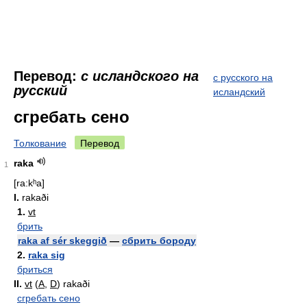
Перевод:
с исландского на
с русского на
русский
исландский
сгребать сено
Толкование
Перевод
raka
1
[ra:kʰa]
I.
rakaði
1.
vt
брить
raka af sér skeggið
—
сбрить бороду
2.
raka sig
бриться
II.
vt
(
A
,
D
) rakaði
сгребать сено