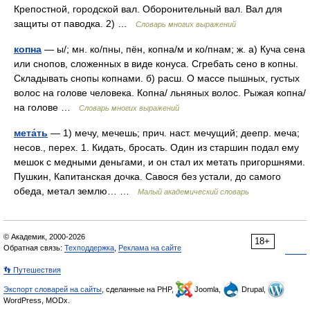
Крепостной, городской вал. Оборонительный вал. Вал для
защиты от паводка. 2) …
Словарь многих выражений
копна
— ы/; мн. ко/пны, пён, копна/м и ко/пнам; ж. а) Куча сена
или снопов, сложенных в виде конуса. Сгребать сено в копны.
Складывать снопы копнами. б) расш. О массе пышных, густых
волос на голове человека. Копна/ льняных волос. Рыжая копна/
на голове …
Словарь многих выражений
мета́ть
— 1) мечу, мечешь; прич. наст. мечущий; деепр. меча;
несов., перех. 1. Кидать, бросать. Один из старшин подал ему
мешок с медными деньгами, и он стал их метать пригоршнями.
Пушкин, Капитанская дочка. Савося без устали, до самого
обеда, метал землю… …
Малый академический словарь
© Академик, 2000-2026
18+
Обратная связь:
Техподдержка
,
Реклама на сайте
👣 Путешествия
Экспорт словарей на сайты
, сделанные на PHP,
Joomla,
Drupal,
WordPress, MODx.