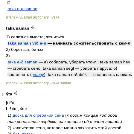
□
raka e-u saman
Íslensk-Russian dictionary
raka
>
taka saman
2
1)
селиться вместе; жениться
taka saman við e-n
— начинать сожительствовать с кем-л.
2)
бороться, биться
3)
taka e-ð saman
— а) собирать, убирать что-л.; taka saman hey
— сгребать сено; taka saman segl — убирать паруса; б)
составлять (
книгу
); taka saman orðabók — составлять словарь
Íslensk-Russian dictionary
taka saman
>
ýta
3
[i:tʰa]
I.
f
ýtu, ýtur
1)
доска для сгребания сена (
к обоим концам которой
прикрепляются верёвки, за которые её тянет лошадь
)
2)
количество сена, которое можно захватить этой доской