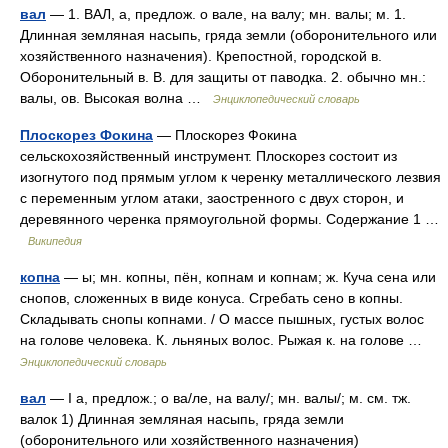
вал
— 1. ВАЛ, а, предлож. о вале, на валу; мн. валы; м. 1.
Длинная земляная насыпь, гряда земли (оборонительного или
хозяйственного назначения). Крепостной, городской в.
Оборонительный в. В. для защиты от паводка. 2. обычно мн.:
валы, ов. Высокая волна …
Энциклопедический словарь
Плоскорез Фокина
— Плоскорез Фокина
сельскохозяйственный инструмент. Плоскорез состоит из
изогнутого под прямым углом к черенку металлического лезвия
с переменным углом атаки, заостренного с двух сторон, и
деревянного черенка прямоугольной формы. Содержание 1 …
Википедия
копна
— ы; мн. копны, пён, копнам и копнам; ж. Куча сена или
снопов, сложенных в виде конуса. Сгребать сено в копны.
Складывать снопы копнами. / О массе пышных, густых волос
на голове человека. К. льняных волос. Рыжая к. на голове …
Энциклопедический словарь
вал
— I а, предлож.; о ва/ле, на валу/; мн. валы/; м. см. тж.
валок 1) Длинная земляная насыпь, гряда земли
(оборонительного или хозяйственного назначения)