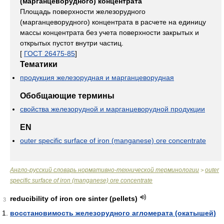
(марганцеворудного) концентрата
Площадь поверхности железорудного
(марганцеворудного) концентрата в расчете на единицу
массы концентрата без учета поверхности закрытых и
открытых пустот внутри частиц.
[
ГОСТ 26475-85
]
Тематики
продукция железорудная и марганцеворудная
Обобщающие термины
свойства железорудной и марганцеворудной продукции
EN
outer specific surface of iron (manganese) ore concentrate
Англо-русский словарь нормативно-технической терминологии
outer
>
specific surface of iron (manganese) ore concentrate
reducibility of iron ore sinter (pellets)
3
восстановимость железорудного агломерата (окатышей)