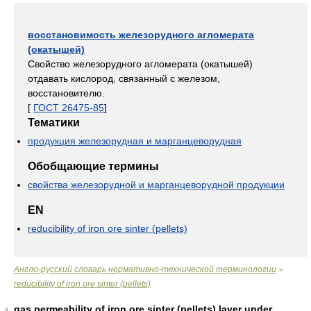
восстановимость железорудного агломерата
(окатышей)
Свойство железорудного агломерата (окатышей)
отдавать кислород, связанный с железом,
восстановителю.
[
ГОСТ 26475-85
]
Тематики
продукция железорудная и марганцеворудная
Обобщающие термины
свойства железорудной и марганцеворудной продукции
EN
reducibility of iron ore sinter (pellets)
Англо-русский словарь нормативно-технической терминологии
>
reducibility of iron ore sinter (pellets)
gas permeability of iron ore sinter (pellets) layer under
4