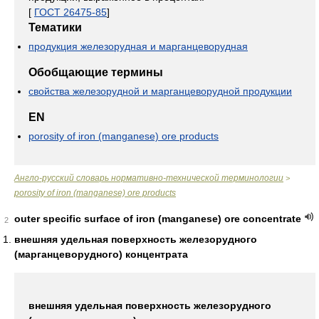
[
ГОСТ 26475-85
]
Тематики
продукция железорудная и марганцеворудная
Обобщающие термины
свойства железорудной и марганцеворудной продукции
EN
porosity of iron (manganese) ore products
Англо-русский словарь нормативно-технической терминологии
>
porosity of iron (manganese) ore products
outer specific surface of iron (manganese) ore concentrate
2
внешняя удельная поверхность железорудного
(марганцеворудного) концентрата
внешняя удельная поверхность железорудного