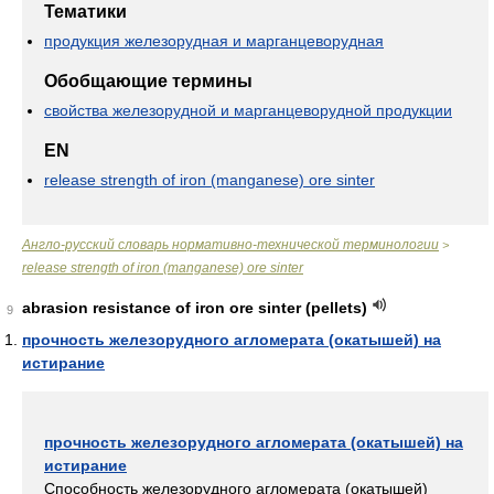
Тематики
продукция железорудная и марганцеворудная
Обобщающие термины
свойства железорудной и марганцеворудной продукции
EN
release strength of iron (manganese) ore sinter
Англо-русский словарь нормативно-технической терминологии
>
release strength of iron (manganese) ore sinter
abrasion resistance of iron ore sinter (pellets)
9
прочность железорудного агломерата (окатышей) на
истирание
прочность железорудного агломерата (окатышей) на
истирание
Способность железорудного агломерата (окатышей)