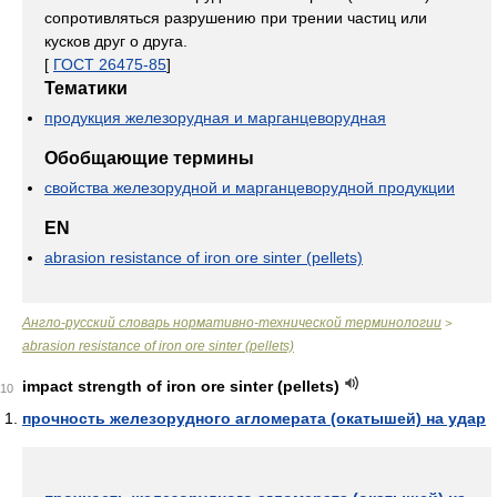
сопротивляться разрушению при трении частиц или
кусков друг о друга.
[
ГОСТ 26475-85
]
Тематики
продукция железорудная и марганцеворудная
Обобщающие термины
свойства железорудной и марганцеворудной продукции
EN
abrasion resistance of iron ore sinter (pellets)
Англо-русский словарь нормативно-технической терминологии
>
abrasion resistance of iron ore sinter (pellets)
impact strength of iron ore sinter (pellets)
10
прочность железорудного агломерата (окатышей) на удар