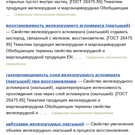
открытых пустот внутри частиц. [ГОСТ 26475 85] Тематики
продукция железорудная и марганцеворудная Обобщающие
…
Справочник технического переводчика
восстановимость железорудного агломерата (окатышей)
— Свойство железорудного агломерата (окатышей) отдавать
кислород, связанный с железом, восстановителю. [ГОСТ 26475
85] Тематики продукция железорудная и марганцеворудная
Обобщающие термины свойства железорудной и
марганцеворудной продукции EN… …
Справочник технического
переводчика
газопроницаемость слоя железорудного агломерата
(окатышей) при восстановлении
— Свойство железорудного
агломерата (окатышей), характеризующее интенсивность
прохождения газа через слой агломерата (окатышей). [ГОСТ
26475 85] Тематики продукция железорудная и
марганцеворудная Обобщающие термины свойства
железорудной и… …
Справочник технического переводчика
набухание железорудных окатышей
— Свойство увеличения
объема железорудных окатышей в процессе восстановления.