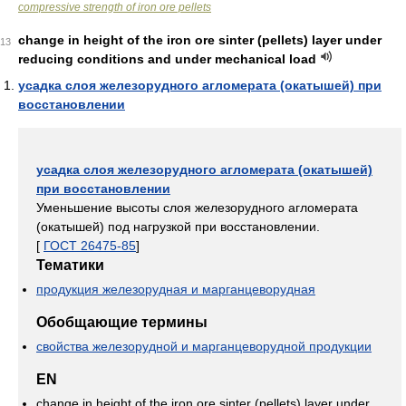
compressive strength of iron ore pellets
change in height of the iron ore sinter (pellets) layer under
13
reducing conditions and under mechanical load
усадка слоя железорудного агломерата (окатышей) при
восстановлении
усадка слоя железорудного агломерата (окатышей)
при восстановлении
Уменьшение высоты слоя железорудного агломерата
(окатышей) под нагрузкой при восстановлении.
[
ГОСТ 26475-85
]
Тематики
продукция железорудная и марганцеворудная
Обобщающие термины
свойства железорудной и марганцеворудной продукции
EN
change in height of the iron ore sinter (pellets) layer under