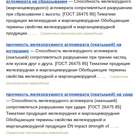
агломерата на сбрасывание
— Способность железорудного
(марганцеворудного) агломерата сопротивляться разрушению
при сбрасывании с высоты. [ГОСТ 26475 85] Тематики
продукция железорудная и марганцеворудная Обобщающие
термины свойства железорудной и марганцеворудной
продукции… …
Справочник технического переводчика
прочность железорудного агломерата (окатышей) на
истирание
— Способность железорудного агломерата
(окатышей) сопротивляться разрушению при трении частиц
или кусков друг о друга. [ГОСТ 26475 85] Тематики продукция
железорудная и марганцеворудная Обобщающие термины
свойства железорудной и марганцеворудной… …
Справочник
технического переводчика
прочность железорудного агломерата (окатышей) на удар
— Способность железорудного агломерата (окатышей)
сопротивляться разрушению при ударе. [ГОСТ 26475 85]
Тематики продукция железорудная и марганцеворудная
Обобщающие термины свойства железорудной и
марганцеворудной продукции EN impact strength of… …
Справочник технического переводчика