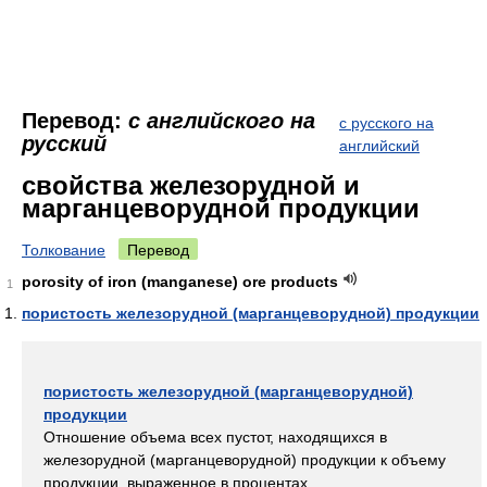
Перевод:
с английского на
с русского на
русский
английский
свойства железорудной и
марганцеворудной продукции
Толкование
Перевод
porosity of iron (manganese) ore products
1
пористость железорудной (марганцеворудной) продукции
пористость железорудной (марганцеворудной)
продукции
Отношение объема всех пустот, находящихся в
железорудной (марганцеворудной) продукции к объему
продукции, выраженное в процентах.