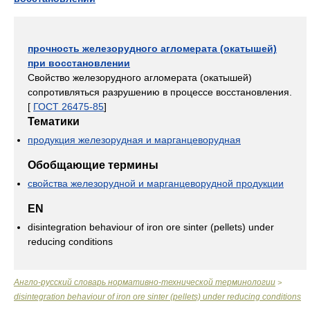
прочность железорудного агломерата (окатышей)
при восстановлении
Свойство железорудного агломерата (окатышей)
сопротивляться разрушению в процессе восстановления.
[
ГОСТ 26475-85
]
Тематики
продукция железорудная и марганцеворудная
Обобщающие термины
свойства железорудной и марганцеворудной продукции
EN
disintegration behaviour of iron ore sinter (pellets) under
reducing conditions
Англо-русский словарь нормативно-технической терминологии
>
disintegration behaviour of iron ore sinter (pellets) under reducing conditions