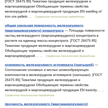
[ГОСТ 26475 85] Тематики продукция железорудная и
марганцеворудная Обобщающие термины свойства
железорудной и марганцеворудной продукции EN swelling of
iron ore pellets …
Справочник технического переводчика
общая удельная поверхность железорудного
(марганцеворудного) концентрата
— Площадь поверхности
частиц железорудного (марганцеворудного) концентрата в
расчете на единицу массы концентрата. [ГОСТ 26475 85]
Тематики продукция железорудная и марганцеворудная
Обобщающие термины свойства железорудной и
марганцеворудной… …
Справочник технического переводчика
основность железорудного агломерата (окатышей)
—
Соотношение основных и кислых шлакообразующих
компонентов в железорудном агломерате (окатышах). [ГОСТ
26475 85] Тематики продукция железорудная и
марганцеворудная Обобщающие термины свойства
железорудной и марганцеворудной продукции EN basicity… …
Справочник технического переводчика
прочность железорудного (марганцеворудного)