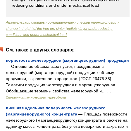
reducing conditions and under mechanical load
Англо-русский словарь нормативно-технической терминологии
>
change in height of the iron ore sinter (pellets) layer under reducing
conditions and under mechanical load
См. также в других словарях:
пористость железорудной (марганцеворудной) продукции
— Отношение объема всех пустот, находящихся в
железорудной (марганцеворудной) продукции к объему
продукции, выраженное в процентах. [ГОСТ 26475 85]
Тематики продукция железорудная и марганцеворудная
Обобщающие термины свойства железорудной и… …
Справочник технического переводчика
внешняя удельная поверхность железорудного
(марганцеворудного) концентрата
— Площадь поверхности
железорудного (марганцеворудного) концентрата в расчете на
единицу массы концентрата без учета поверхности закрытых и