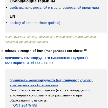
Обобщающие термины
свойства железорудной и марганцеворудной продукции
EN
basicity of iron ore sinter (pellets)
Англо-русский словарь нормативно-технической терминологии
>
basicity of iron ore sinter (pellets)
release strength of iron (manganese) ore sinter
8
прочность железорудного (марганцеворудного)
агломерата на сбрасывание
прочность железорудного (марганцеворудного)
агломерата на сбрасывание
Способность железорудного (марганцеворудного)
агломерата сопротивляться разрушению при
сбрасывании с высоты.
[
ГОСТ 26475-85
]