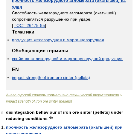
прочность железорудного агломерата (окатышей) на
удар
Способность железорудного агломерата (окатышей)
сопротивляться разрушению при ударе.
[
ГОСТ 26475-85
]
Тематики
продукция железорудная и марганцеворудная
Обобщающие термины
свойства железорудной и марганцеворудной продукции
EN
impact strength of iron ore sinter (pellets)
Англо-русский словарь нормативно-технической терминологии
>
impact strength of iron ore sinter (pellets)
disintegration behaviour of iron ore sinter (pellets) under
11
reducing conditions
прочность железорудного агломерата (окатышей) при
восстановлении