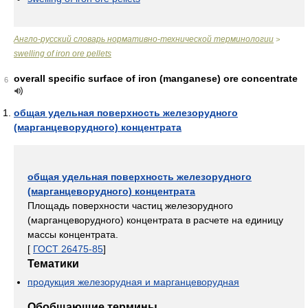
Англо-русский словарь нормативно-технической терминологии
>
swelling of iron ore pellets
overall specific surface of iron (manganese) ore concentrate
6
общая удельная поверхность железорудного
(марганцеворудного) концентрата
общая удельная поверхность железорудного
(марганцеворудного) концентрата
Площадь поверхности частиц железорудного
(марганцеворудного) концентрата в расчете на единицу
массы концентрата.
[
ГОСТ 26475-85
]
Тематики
продукция железорудная и марганцеворудная
Обобщающие термины