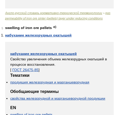
Англо-русский словарь нормативно-технической терминологии
gas
>
permeability of iron ore sinter (pellets) layer under reducing conditions
swelling of iron ore pellets
5
набухание железорудных окатышей
набухание железорудных окатышей
Свойство увеличения объема железорудных окатышей в
процессе восстановления.
[
ГОСТ 26475-85
]
Тематики
продукция железорудная и марганцеворудная
Обобщающие термины
свойства железорудной и марганцеворудной продукции
EN
swelling of iron ore pellets