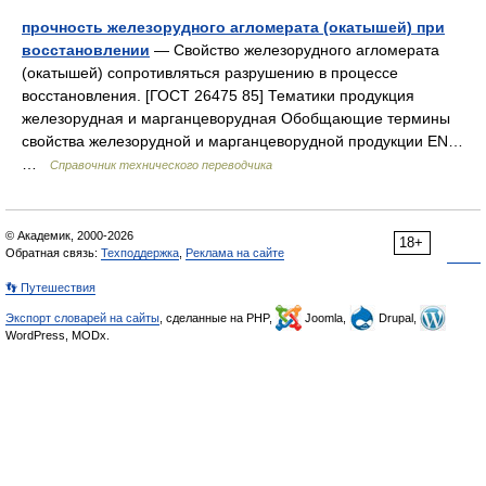
прочность железорудного агломерата (окатышей) при
восстановлении
— Свойство железорудного агломерата
(окатышей) сопротивляться разрушению в процессе
восстановления. [ГОСТ 26475 85] Тематики продукция
железорудная и марганцеворудная Обобщающие термины
свойства железорудной и марганцеворудной продукции EN…
…
Справочник технического переводчика
© Академик, 2000-2026
18+
Обратная связь:
Техподдержка
,
Реклама на сайте
👣 Путешествия
Экспорт словарей на сайты
, сделанные на PHP,
Joomla,
Drupal,
WordPress, MODx.