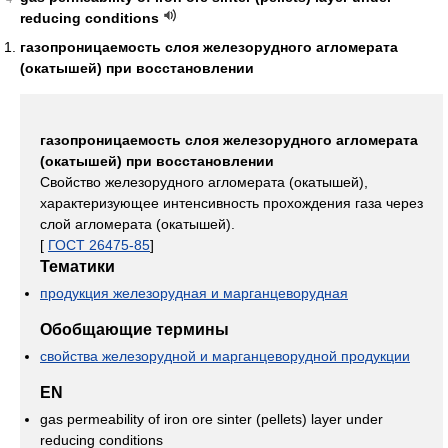
reducing conditions
газопроницаемость слоя железорудного агломерата
(окатышей) при восстановлении
газопроницаемость слоя железорудного агломерата
(окатышей) при восстановлении
Свойство железорудного агломерата (окатышей),
характеризующее интенсивность прохождения газа через
слой агломерата (окатышей).
[
ГОСТ 26475-85
]
Тематики
продукция железорудная и марганцеворудная
Обобщающие термины
свойства железорудной и марганцеворудной продукции
EN
gas permeability of iron ore sinter (pellets) layer under
reducing conditions