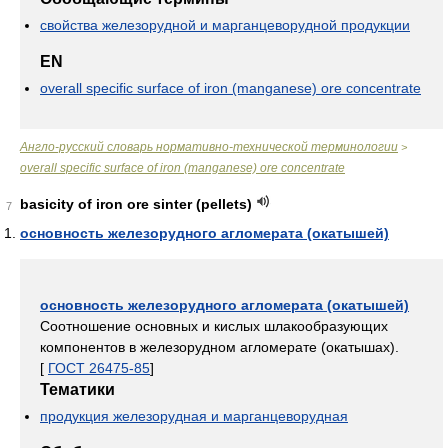
свойства железорудной и марганцеворудной продукции
EN
overall specific surface of iron (manganese) ore concentrate
Англо-русский словарь нормативно-технической терминологии
>
overall specific surface of iron (manganese) ore concentrate
basicity of iron ore sinter (pellets)
7
основность железорудного агломерата (окатышей)
основность железорудного агломерата (окатышей)
Соотношение основных и кислых шлакообразующих
компонентов в железорудном агломерате (окатышах).
[
ГОСТ 26475-85
]
Тематики
продукция железорудная и марганцеворудная