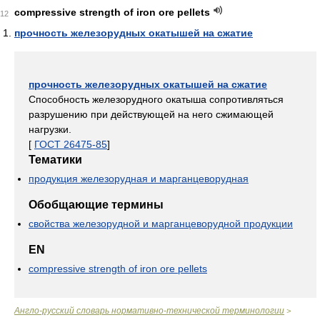
compressive strength of iron ore pellets
12
прочность железорудных окатышей на сжатие
прочность железорудных окатышей на сжатие
Способность железорудного окатыша сопротивляться
разрушению при действующей на него сжимающей
нагрузки.
[
ГОСТ 26475-85
]
Тематики
продукция железорудная и марганцеворудная
Обобщающие термины
свойства железорудной и марганцеворудной продукции
EN
compressive strength of iron ore pellets
Англо-русский словарь нормативно-технической терминологии
>