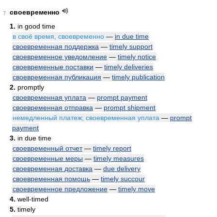
своевременно
7
1.
in good time
в своё время, своевременно
—
in due time
своевременная поддержка
—
timely support
своевременное уведомление
—
timely notice
своевременные поставки
—
timely deliveries
своевременная публикация
—
timely publication
2.
promptly
своевременная уплата
—
prompt payment
своевременная отправка
—
prompt shipment
немедленный платеж; своевременная уплата
—
prompt
payment
3.
in due time
своевременный отчет
—
timely report
своевременные меры
—
timely measures
своевременная доставка
—
due delivery
своевременная помощь
—
timely succour
своевременное предложение
—
timely move
4.
well-timed
5.
timely