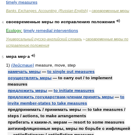
timely measures
Banks. Exchanges. Accounting. (Russian-English)
своевременные меры
>
своевременные меры по исправлению положения
4
Ecology:
timely remedial interventions
Универсальный русско-английский словарь
своевременные меры по
>
исправлению положения
мера мер·а
5
1)
(действие)
measure, move, step
намечать меры
—
to single out measures
осуществлять меры
— to carry out / to implement
measures
предложить меры
—
to initiate measures
предложить государствам-членам принять меры
—
to
invite member-states to take measures
предпринимать / принимать меры — to take measures /
steps / actions, to make arrangements
прибегать к каким-л. мерам — resort to some measures
антиинфляционные меры, меры по борьбе с инфляцией
— antiinflationary / antiinflation measures