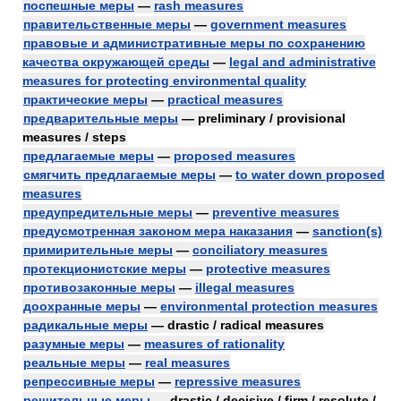
поспешные меры
—
rash measures
правительственные меры
—
government measures
правовые и административные меры по сохранению
качества окружающей среды
—
legal and administrative
measures for protecting environmental quality
практические меры
—
practical measures
предварительные меры
— preliminary / provisional
measures / steps
предлагаемые меры
—
proposed measures
смягчить предлагаемые меры
—
to water down proposed
measures
предупредительные меры
—
preventive measures
предусмотренная законом мера наказания
—
sanction(s)
примирительные меры
—
conciliatory measures
протекционистские меры
—
protective measures
противозаконные меры
—
illegal measures
доохранные меры
—
environmental protection measures
радикальные меры
— drastic / radical measures
разумные меры
—
measures of rationality
реальные меры
—
real measures
репрессивные меры
—
repressive measures
решительные меры
— drastic / decisive / firm / resolute /