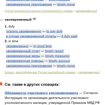
своевременное предложение
—
timely move
Русско-английский военно-политический словарь
своевременный
>
своевременный
10
1.
duly
платить своевременно
—
to pay duly
в случае своевременной уплаты
—
if duly paid
2.
in time
своевременно
—
in good time
своевременный отчет
—
timely report
своевременные меры
—
timely measures
своевременная помощь
—
timely succour
своевременное предложение
—
timely move
Бизнес, юриспруденция. Русско-английский словарь
своевременный
>
См. также в других словарях:
Обязанности участкового уполномоченного
— Согласно
Инструкции по организации деятельности участкового
уполномоченного милиции, утвержденной Приказом МВД РФ