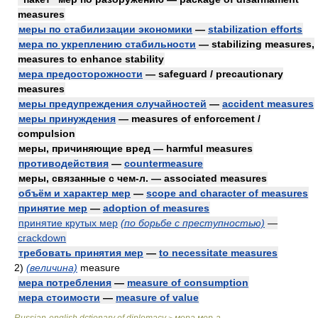
measures
меры по стабилизации экономики
—
stabilization efforts
мера по укреплению стабильности
— stabilizing measures,
measures to enhance stability
мера предосторожности
— safeguard / precautionary
measures
меры предупреждения случайностей
—
accident measures
меры принуждения
— measures of enforcement /
compulsion
меры, причиняющие вред — harmful measures
противодействия
—
countermeasure
меры, связанные с чем-л. — associated measures
объём и характер мер
—
scope and character of measures
принятие мер
—
adoption of measures
принятие крутых мер
(по борьбе с преступностью)
—
crackdown
требовать принятия мер
—
to necessitate measures
2)
(величина)
measure
мера потребления
—
measure of consumption
мера стоимости
—
measure of value