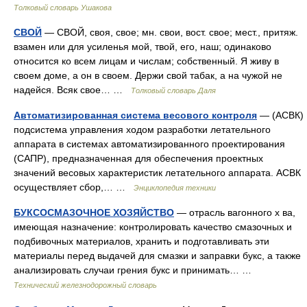
Толковый словарь Ушакова
СВОЙ
— СВОЙ, своя, свое; мн. свои, вост. свое; мест., притяж.
взамен или для усиленья мой, твой, его, наш; одинаково
относится ко всем лицам и числам; собственный. Я живу в
своем доме, а он в своем. Держи свой табак, а на чужой не
надейся. Всяк свое… …
Толковый словарь Даля
Автоматизированная система весового контроля
— (АСВК)
подсистема управления ходом разработки летательного
аппарата в системах автоматизированного проектирования
(САПР), предназначенная для обеспечения проектных
значений весовых характеристик летательного аппарата. АСВК
осуществляет сбор,… …
Энциклопедия техники
БУКСОСМАЗОЧНОЕ ХОЗЯЙСТВО
— отрасль вагонного х ва,
имеющая назначение: контролировать качество смазочных и
подбивочных материалов, хранить и подготавливать эти
материалы перед выдачей для смазки и заправки букс, а также
анализировать случаи грения букс и принимать… …
Технический железнодорожный словарь