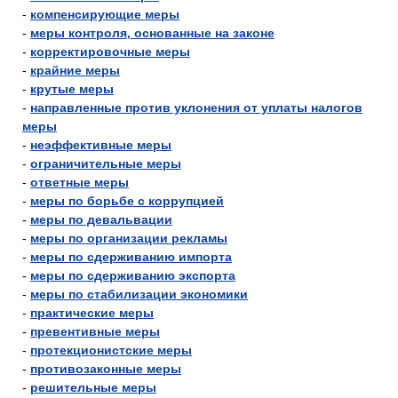
-
компенсирующие меры
-
меры контроля, основанные на законе
-
корректировочные меры
-
крайние меры
-
крутые меры
-
направленные против уклонения от уплаты налогов
меры
-
неэффективные меры
-
ограничительные меры
-
ответные меры
-
меры по борьбе с коррупцией
-
меры по девальвации
-
меры по организации рекламы
-
меры по сдерживанию импорта
-
меры по сдерживанию экспорта
-
меры по стабилизации экономики
-
практические меры
-
превентивные меры
-
протекционистские меры
-
противозаконные меры
-
решительные меры