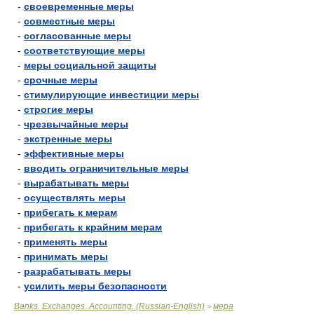
-
своевременные меры
-
совместные меры
-
согласованные меры
-
соответствующие меры
-
меры социальной защиты
-
срочные меры
-
стимулирующие инвестиции меры
-
строгие меры
-
чрезвычайные меры
-
экстренные меры
-
эффективные меры
-
вводить ограничительные меры
-
вырабатывать меры
-
осуществлять меры
-
прибегать к мерам
-
прибегать к крайним мерам
-
применять меры
-
принимать меры
-
разрабатывать меры
-
усилить меры безопасности
Banks. Exchanges. Accounting. (Russian-English)
мера
>