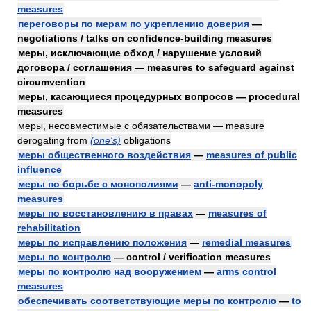
measures
переговоры по мерам по укреплению доверия
—
negotiations / talks on confidence-building measures
меры, исключающие обход / нарушение условий
договора / соглашения — measures to safeguard against
circumvention
меры, касающиеся процедурных вопросов — procedural
measures
меры, несовместимые с обязательствами — measure
derogating from
(one's)
obligations
меры общественного воздействия
—
measures of public
influence
меры по борьбе с монополиями
—
anti-monopoly
measures
меры по восстановлению в правах
—
measures of
rehabilitation
меры по исправлению положения
—
remedial measures
меры по контролю
— control / verification measures
меры по контролю над вооружением
—
arms control
measures
обеспечивать соответствующие меры по контролю
—
to