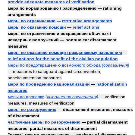
provide adequate measures of verification
мера по нормированию / распределению — rationing
arrangements
меры по ограничению
—
restrictive arrangements
меры по оказанию помощи
—
relief actions
меры по ограничению и сокращению обычных /
неядерных вооружений — nonnuclear disarmament
measures
меры по оказанию помощи гражданскому населению
—
relief actions for the benefit of the civilian population
меры по предотвращению возможного обхода
(соглашения)
— measures to safeguard against circumvention,
noncircumvention measures
мера по проведению национализации
—
nationalization
measures
меры по проверке
(выполнения соглашения)
— verification
measures, measures of verification
меры по разоружению
— disarmament measures, measures
of disarmament
частичные меры по разоружению
— partial disarmament
measures, partial measures of disarmament
"пакет" мер по разоружению — package of disarmament