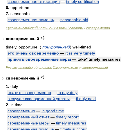
своевременная аттестация
—
timely certification
6.
opportune
7.
seasonable
своевременная помощь
—
seasonable aid
Русско-английский большой базовый словарь
своевременно
>
своевременный
8
timely, opportune; (
приуроченный
) well-timed
это очень своевременно
—
it is very timely
принять своевременные меры
— take* timely measures
Русско-английский словарь Смирнитского
своевременный
>
своевременный
9
1.
duly
платить своевременно
—
to pay duly
в случае своевременной уплаты
—
if duly paid
2.
in time
своевременно
—
in good time
своевременный отчет
—
timely report
своевременные меры
—
timely measures
своевременная помощь
—
timely succour