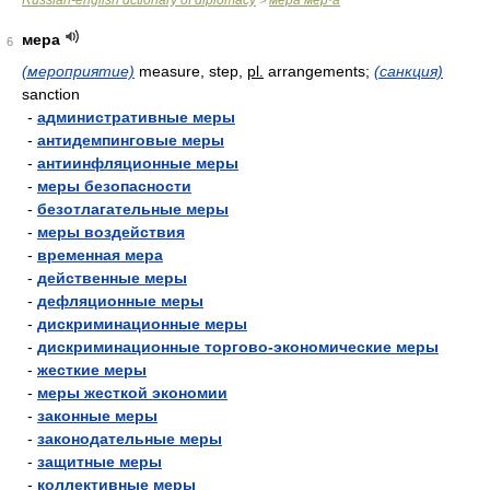
Russian-english dctionary of diplomacy
мера мер·а
>
мера
6
(мероприятие)
measure, step,
pl.
arrangements;
(санкция)
sanction
-
административные меры
-
антидемпинговые меры
-
антиинфляционные меры
-
меры безопасности
-
безотлагательные меры
-
меры воздействия
-
временная мера
-
действенные меры
-
дефляционные меры
-
дискриминационные меры
-
дискриминационные торгово-экономические меры
-
жесткие меры
-
меры жесткой экономии
-
законные меры
-
законодательные меры
-
защитные меры
-
коллективные меры