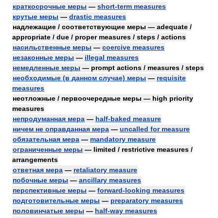
краткосрочные меры
—
short-term measures
крутые меры
—
drastic measures
надлежащие / соответствующие меры — adequate /
appropriate / due / proper measures / steps / actions
насильственные меры
—
coercive measures
незаконные меры
—
illegal measures
немедленные меры
— prompt actions / measures / steps
необходимые (в данном случае) меры
—
requisite
measures
неотложные / первоочередные меры — high priority
measures
непродуманная мера
—
half-baked measure
ничем не оправданная мера
—
uncalled for measure
обязательная мера
—
mandatory measure
ограниченные меры
— limited / restrictive measures /
arrangements
ответная мера
—
retaliatory measure
побочные меры
—
ancillary measures
перспективные меры
—
forward-looking measures
подготовительные меры
—
preparatory measures
половинчатые меры
—
half-way measures