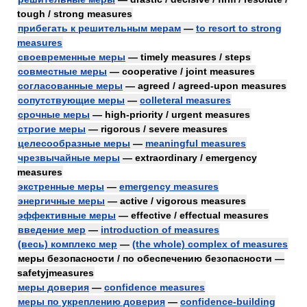
tough / strong measures
прибегать к решительным мерам
—
to resort to strong
measures
своевременные меры
— timely measures / steps
совместные меры
— cooperative / joint measures
согласованные меры
— agreed / agreed-upon measures
сопутствующие меры
—
colleteral measures
срочные меры
— high-priority / urgent measures
строгие меры
— rigorous / severe measures
целесообразные меры
—
meaningful measures
чрезвычайные меры
— extraordinary / emergency
measures
экстренные меры
—
emergency measures
энергичные меры
— active / vigorous measures
эффективные меры
— effective / effectual measures
введение мер
—
introduction of measures
(весь) комплекс мер
—
(the whole) complex of measures
меры безопасности / по обеспечению безопасности —
safetyjmeasures
меры доверия
—
confidence measures
меры по укреплению доверия
—
confidence-building